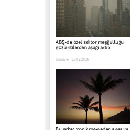
ABŞ-da özəl sektor məşğulluğu
gözləntilərdən aşağı artıb
Gündəm
05.08.2026
Bu şirkət tropik meyvədən aviasiya