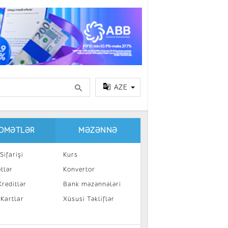
AZE
IDMƏTLƏR
MƏZƏNNƏ
Sifarişi
Kurs
tlər
Konvertor
reditlər
Bank məzənnələri
 Kartlar
Xüsusi Təkliflər
a