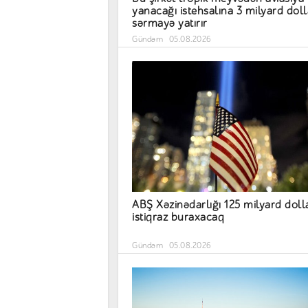
yanacağı istehsalına 3 milyard doll
sərmayə yatırır
Gündəm
05.08.2026
ABŞ Xəzinədarlığı 125 milyard doll
istiqraz buraxacaq
Gündəm
05.08.2026