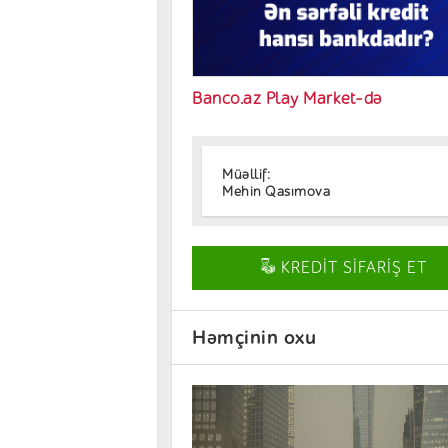
Banco.az Play Market-də
Müəllif:
Mehin Qasımova
KREDİT SİFARİŞ ET
Həmçinin oxu