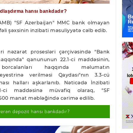
ğdlaşdırma hansı bankdadır?
(AMB) "SF Azerbaijan" MMC bank olmayan
fəli şəxsinin inzibati məsuliyyətə cəlb edib.
i nəzarət prosesləri çərçivəsində "Bank
 haqqında" qanununun 22.1-ci maddəsinin,
n borcalanları haqqında məlumatın
eyestrinə verilməsi Qaydası"nın 3.3-cü
ası halları aşkarlanıb. Nəticədə İnzibati
.1-ci maddəsinə müvafiq olaraq, "SF
 1 500 manat məbləğində cərimə edilib.
verən depozit hansı bankdadır?