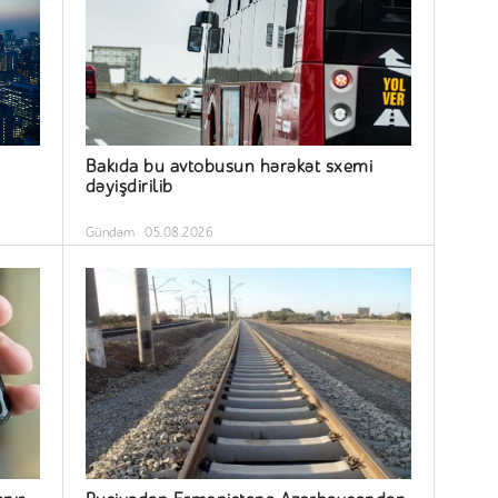
Bakıda bu avtobusun hərəkət sxemi
dəyişdirilib
Gündəm
05.08.2026