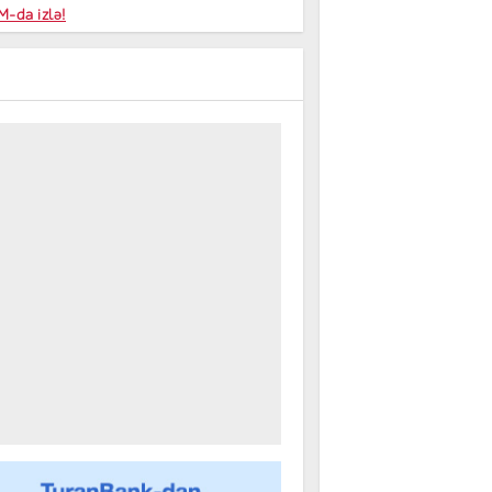
niyalar
-da izlə!
farişi
m