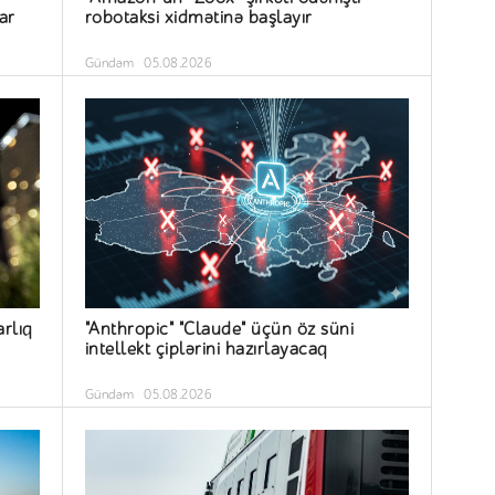
ar
robotaksi xidmətinə başlayır
Gündəm
05.08.2026
arlıq
"Anthropic" "Claude" üçün öz süni
intellekt çiplərini hazırlayacaq
Gündəm
05.08.2026