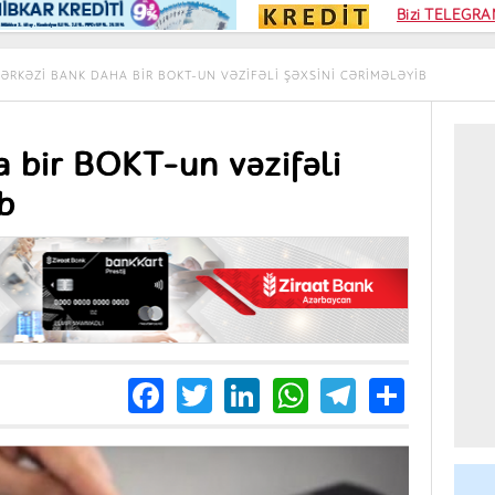
Kampa
Bizi TELEGRAM
Kart si
ƏRKƏZI BANK DAHA BIR BOKT-UN VƏZIFƏLI ŞƏXSINI CƏRIMƏLƏYIB
 bir BOKT-un vəzifəli
b
Facebook
Twitter
LinkedIn
WhatsApp
Telegra
Share