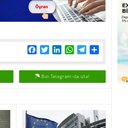
Facebook
Twitter
LinkedIn
WhatsApp
Telegram
Share
Bizi Telegram-da izlə!