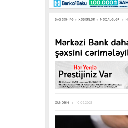
Maraqlı
BancoTV
Müsahibə
BAŞ SƏHIFƏ
XƏBƏRLƏR
MƏQALƏLƏR
M
Mərkəzi Bank daha
şəxsini cərimələyi
GÜNDƏM
10.09.2025