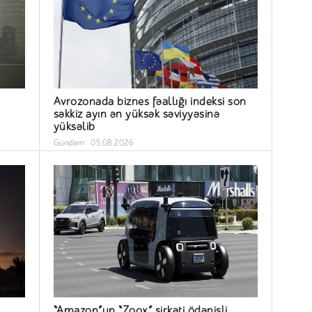
Avrozonada biznes fəallığı indeksi son
səkkiz ayın ən yüksək səviyyəsinə
yüksəlib
Gündəm
05.08.2026
“Amazon”un “Zoox” şirkəti ödənişli