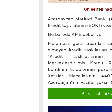
Ən sərfəli na
Azərbaycan Mərkəzi Bankı 
kredit təşkilatının (BOKT) vəzi
Bu barədə AMB xəbər verir.
Məlumata görə, aparılan car
olmayan kredit təşkilatları
"Kredit təşkilatlarını
Mərkəzləşdirilmiş Kredit R
bəndinin tələblərinin pozulm
Xətalar Məcəlləsinin 440
Azerbaijan"nın vəzifəli şəxsi
Ən yüksək faiz 