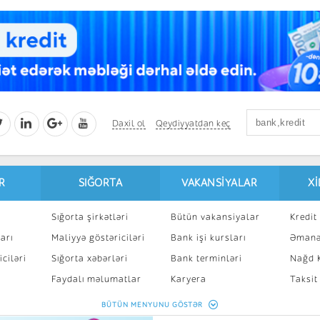
Daxil ol
Qeydiyyatdan keç
R
SIĞORTA
VAKANSIYALAR
X
Sığorta şirkətləri
Bütün vakansiyalar
Kredit 
arı
Maliyyə göstəriciləri
Bank işi kursları
Əmanə
ciləri
Sığorta xəbərləri
Bank terminləri
Nağd K
8
Faydalı məlumatlar
Karyera
Taksit
Sığorta kalkulyatoru
Peşakar inkişaf
İpotek
BÜTÜN MENYUNU GÖSTƏR