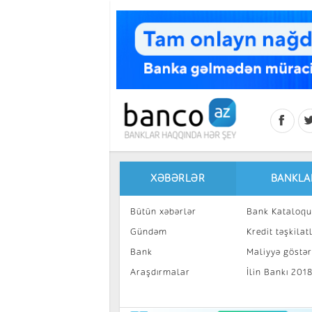
Skip to main content
XƏBƏRLƏR
BANKLA
Bütün xəbərlər
Bank Kataloqu
Gündəm
Kredit təşkilatl
Bank
Maliyyə göstəri
Araşdırmalar
İlin Bankı 201
İnvestisiya