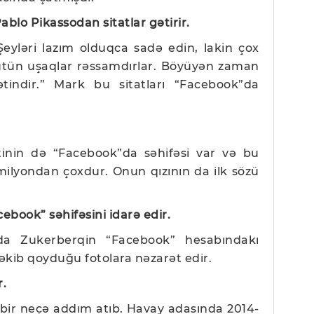
ablo Pikassodan sitatlar gətirir.
Şeyləri lazım olduqca sadə edin, lakin çox
ütün uşaqlar rəssamdırlar. Böyüyən zaman
indir.” Mark bu sitatları “Facebook”da
inin də “Facebook”da səhifəsi var və bu
milyondan çoxdur. Onun qızının da ilk sözü
ebook” səhifəsini idarə edir.
da Zukerberqin “Facebook” hesabındakı
çəkib qoyduğu fotolara nəzarət edir.
ir.
n bir neçə addım atıb. Havay adasında 2014-