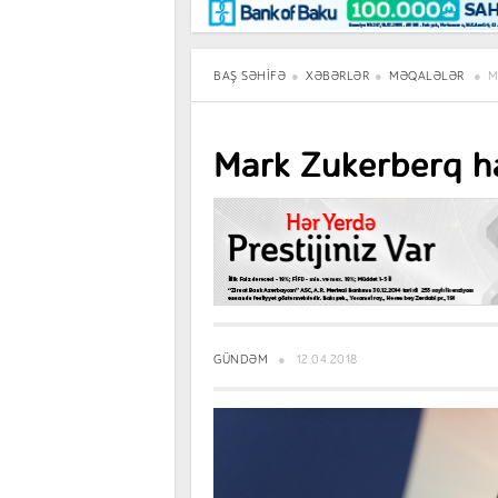
Maraqlı
BancoTV
Müsahibə
BAŞ SƏHIFƏ
XƏBƏRLƏR
MƏQALƏLƏR
M
Mark Zukerberq ha
GÜNDƏM
12.04.2018