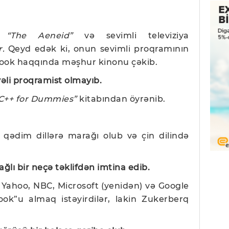
bı
“The Aeneid”
və sevimli televiziya
r.
Qeyd edək ki, onun sevimli proqramının
book haqqında məşhur kinonu çəkib.
yəli proqramist olmayıb.
C++ for Dummies”
kitabından öyrənib.
 qədim dillərə marağı olub və çin dilində
ğlı bir neçə təklifdən imtina edib.
Yahoo, NBC, Microsoft (yenidən) və Google
ook”u almaq istəyirdilər, lakin Zukerberq