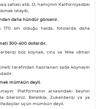
paq sahəsi alıb. O, həmçinin Kaliforniyadakı
ökmək istəyib.
ğundan daha hündür görsənir.
n 170 sm olduğu halda, fotolarda daha
məti 300-400 dollardır.
kerberqi boz köynək, cins və Nike idman
ucinelli tərəfindən hazırlanan sadə köynəyin
ndadır.
etmək mümkün deyil.
ınayın. Platformanın arxasındakı beynin
də bilərsiniz. Beləliklə, Zukenberqi və ya
tifadəçilər üçün mümkün deyil.