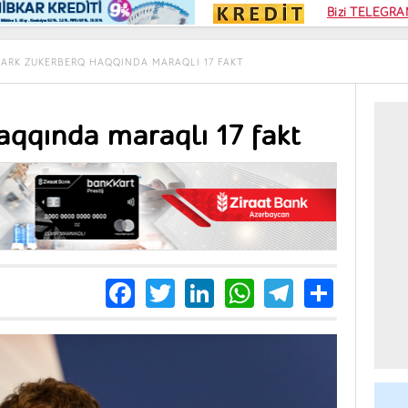
Kampa
Bizi TELEGRAM
Kart si
ARK ZUKERBERQ HAQQINDA MARAQLI 17 FAKT
qqında maraqlı 17 fakt
Facebook
Twitter
LinkedIn
WhatsApp
Telegra
Share