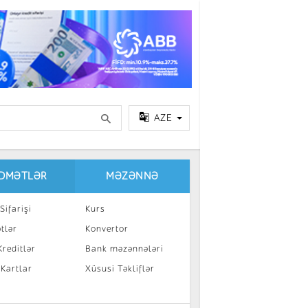
AZE
IDMƏTLƏR
MƏZƏNNƏ
Sifarişi
Kurs
tlər
Konvertor
reditlər
Bank məzənnələri
 Kartlar
Xüsusi Təkliflər
a