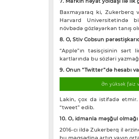
7. Markın həyat yoldaşı ilə ilk
Baxmayaraq ki, Zukerberq və
Harvard Universitetində 
növbədə gözləyərkən tanış ol
8. O, Stiv Cobsun pərəstişkarı
“Apple”ın təsisçisinin sərt l
kartlarında bu sözləri yazmağa
9. Onun “Twitter”də hesabı va
Ən yüksək faiz 
Lakin, çox da istifadə etmir
“tweet” edib.
10. O, idmanla məşğul olmağı 
2016-cı ildə Zukerberq il ə
bu məqsədinə artıq yayın ort