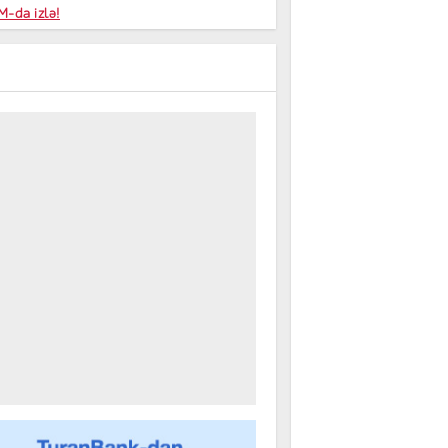
niyalar
-da izlə!
farişi
m