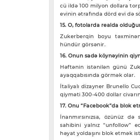
cü ildə 100 milyon dollara tor
evinin ətrafında dörd evi də s
15. O, fotolarda realda oldu
Zukerberqin boyu təxminə
hündür görsənir.
16. Onun sadə köynəyinin qiy
Həftənin istənilən günü Zu
ayaqqabısında görmək olar.
İtaliyalı dizayner Brunello C
qiyməti 300-400 dollar civarı
17. Onu “Facebook”da blok 
İnanmırsınızsa, özünüz də s
sahibini yalnız “unfollow” e
həyat yoldaşını blok etmək is