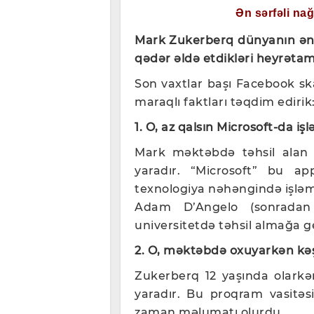
Ən sərfəli na
Mark Zukerberq dünyanın ən t
qədər əldə etdikləri heyrətam
Son vaxtlar başı Facebook s
maraqlı faktları təqdim edirik
1. O, az qalsın Microsoft-da iş
Mark məktəbdə təhsil alan
yaradır. “Microsoft” bu app
texnologiya nəhəngində işlə
Adam D’Angelo (sonradan 
universitetdə təhsil almağa ge
2. O, məktəbdə oxuyarkən kəşf
Zukerberq 12 yaşında olarkə
yaradır. Bu proqram vasitəsi
zaman məlumatı olurdu.