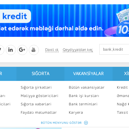
Daxil ol
Qeydiyyatdan keç
R
SIĞORTA
VAKANSIYALAR
X
Sığorta şirkətləri
Bütün vakansiyalar
Kredit 
arı
Maliyyə göstəriciləri
Bank işi kursları
Əmanə
ciləri
Sığorta xəbərləri
Bank terminləri
Nağd K
8
Faydalı məlumatlar
Karyera
Taksit
Sığorta kalkulyatoru
Peşakar inkişaf
İpotek
BÜTÜN MENYUNU GÖSTƏR