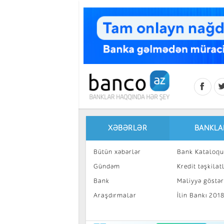
Skip to main content
XƏBƏRLƏR
BANKLA
Bütün xəbərlər
Bank Kataloqu
Gündəm
Kredit təşkilatl
Bank
Maliyyə göstəri
Araşdırmalar
İlin Bankı 201
İnvestisiya