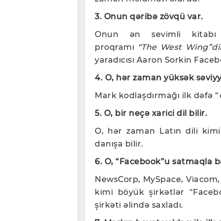
3. Onun qəribə zövqü var.
Onun ən sevimli kita
proqramı
“The West Wing”
di
yaradıcısı Aaron Sorkin Face
4. O, hər zaman yüksək səviy
Mark kodlaşdırmağı ilk dəfə “
5. O, bir neçə xarici dil bilir.
O, hər zaman Latın dili kimi
danışa bilir.
6. O, “Facebook”u satmaqla ba
NewsCorp, MySpace, Viacom, 
kimi böyük şirkətlər “Faceb
şirkəti əlində saxladı.