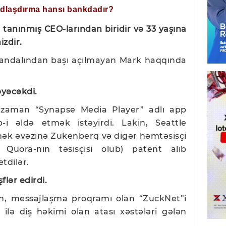
ğdlaşdırma hansı bankdadır?
anınmış CEO-larından biridir və 33 yaşına
izdir.
kandalından başı açılmayan Mark haqqında
:
ləyəcəkdi.
 zaman “Synapse Media Player” adlı app
-i əldə etmək istəyirdi. Lakin, Seattle
mək əvəzinə Zukenberq və digər həmtəsisçi
Quora-nın təsisçisi olub) patent alıb
tdilər.
lər edirdi.
n, messajlaşma proqramı olan “ZuckNet”i
 ilə diş həkimi olan atası xəstələri gələn