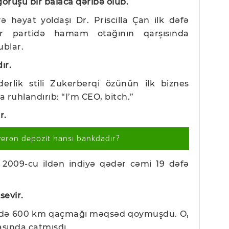
 görüşü bir balaca qəribə olub.
 həyat yoldaşı Dr. Priscilla Çan ilk dəfə
bir partidə hamam otağının qarşısında
ublar.
dır.
iderlik stili Zukerberqi özünün ilk biznes
 ruhlandırıb: “I’m CEO, bitch.”
r.
verən depozit hansı bankdadır?
. 2009-cu ildən indiyə qədər cəmi 19 dəfə
sevir.
rzində 600 km qaçmağı məqsəd qoymuşdu. O,
asında çatmışdı.