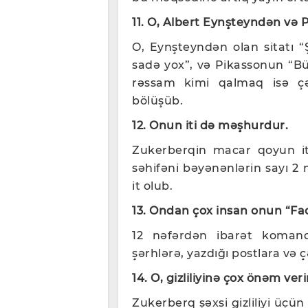
11. O, Albert Eynşteyndən və P
O, Eynşteyndən olan sitatı “
sadə yox”, və Pikassonun “B
rəssam kimi qalmaq isə çət
bölüşüb.
12. Onun iti də məşhurdur.
Zukerberqin macar qoyun it
səhifəni bəyənənlərin sayı 2 
it olub.
13. Ondan çox insan onun “Fac
12 nəfərdən ibarət koman
şərhlərə, yazdığı postlara və 
14. O, gizliliyinə çox önəm ver
Zukerberq şəxsi gizliliyi üçü