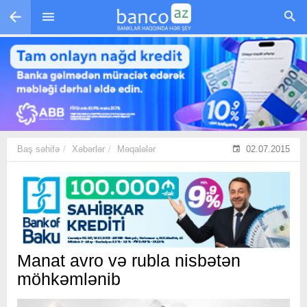
Skip to main content
Baş səhifə
Xəbərlər
Məqalələr
02.07.2015
Manat avro və rubla nisbətən
möhkəmlənib