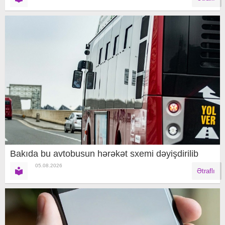
Bakıda bu avtobusun hərəkət sxemi dəyişdirilib
05.08.2026
Ətraflı