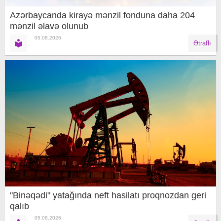
Azərbaycanda kirayə mənzil fonduna daha 204
mənzil əlavə olunub
05.08.2026
Ətraflı
"Binəqədi" yatağında neft hasilatı proqnozdan geri
qalıb
05.08.2026