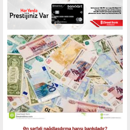
Ən sərfəli nağdlaşdırma hansı bankdadır?