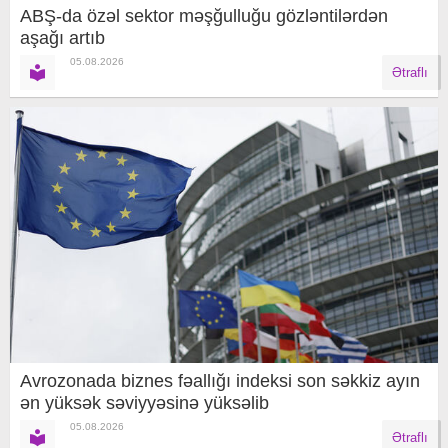
ABŞ-da özəl sektor məşğulluğu gözləntilərdən
aşağı artıb
05.08.2026
Ətraflı
Avrozonada biznes fəallığı indeksi son səkkiz ayın
ən yüksək səviyyəsinə yüksəlib
05.08.2026
Ətraflı