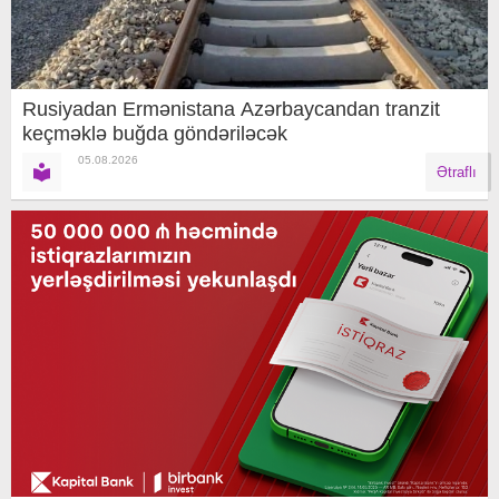
Rusiyadan Ermənistana Azərbaycandan tranzit
keçməklə buğda göndəriləcək
05.08.2026
Ətraflı