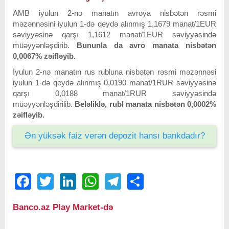
AMB iyulun 2-nə manatın avroya nisbətən rəsmi
məzənnəsini iyulun 1-də qeydə alınmış 1,1679 manat/1EUR
səviyyəsinə qarşı 1,1612 manat/1EUR səviyyəsində
müəyyənləşdirib.
Bununla da avro manata nisbətən
0,0067% zəifləyib.
İyulun 2-nə manatın rus rubluna nisbətən rəsmi məzənnəsi
iyulun 1-də qeydə alınmış 0,0190 manat/1RUR səviyyəsinə
qarşı 0,0188 manat/1RUR səviyyəsində
müəyyənləşdirilib.
Beləliklə, rubl
manata nisbətən 0,0002%
zəifləyib.
Ən yüksək faiz verən depozit hansı bankdadır?
Facebook
Twitter
LinkedIn
WhatsApp
Telegram
Share
Banco.az Play Market-də