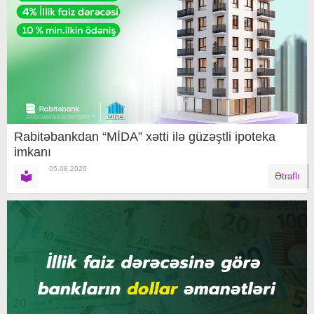
Rabitəbankdan “MİDA” xətti ilə güzəştli ipoteka
imkanı
05.08.2026
Ətraflı