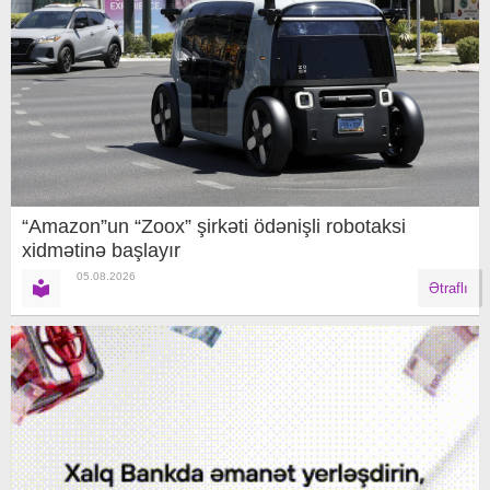
“Amazon”un “Zoox” şirkəti ödənişli robotaksi
xidmətinə başlayır
05.08.2026
Ətraflı