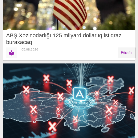
ABŞ Xəzinədarlığı 125 milyard dollarlıq istiqraz
buraxacaq
05.08.2026
Ətraflı