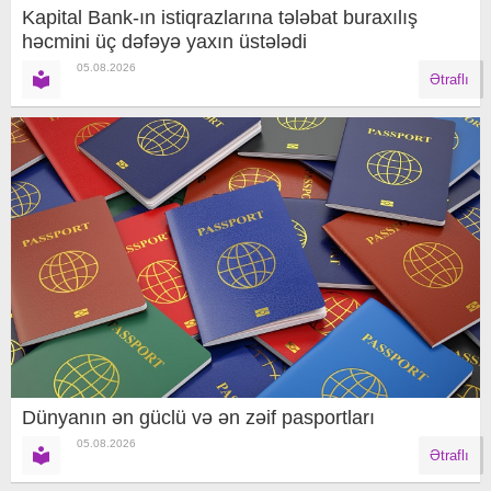
Kapital Bank-ın istiqrazlarına tələbat buraxılış
həcmini üç dəfəyə yaxın üstələdi
05.08.2026
Ətraflı
Dünyanın ən güclü və ən zəif pasportları
05.08.2026
Ətraflı