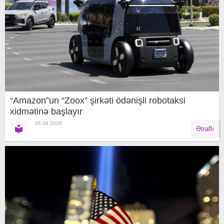
“Amazon”un “Zoox” şirkəti ödənişli robotaksi
xidmətinə başlayır
05.08.2026
Ətraflı