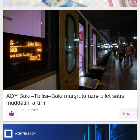
ADY Bakı–Tbilisi–Bakı marşrutu üzrə bilet satış
müddətini artırır
06.08.2026
Ətraflı