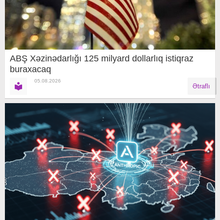
ABŞ Xəzinədarlığı 125 milyard dollarlıq istiqraz
buraxacaq
05.08.2026
Ətraflı