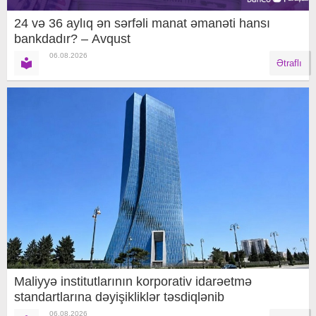
24 və 36 aylıq ən sərfəli manat əmanəti hansı
bankdadır? – Avqust
06.08.2026
Ətraflı
Maliyyə institutlarının korporativ idarəetmə
standartlarına dəyişikliklər təsdiqlənib
06.08.2026