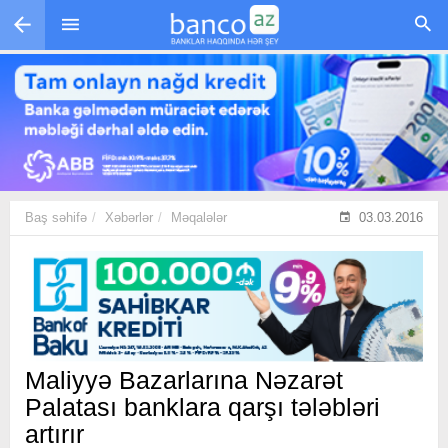
Skip to main content
Baş səhifə
Xəbərlər
Məqalələr
03.03.2016
Maliyyə Bazarlarına Nəzarət
Palatası banklara qarşı tələbləri
artırır