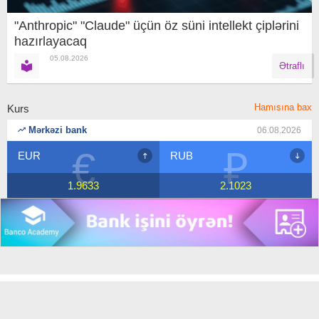
"Anthropic" "Claude" üçün öz süni intellekt çiplərini
hazırlayacaq
05.08.2026
Ətraflı
Hamısına bax
Kurs
Mərkəzi bank
06.08.2026
€
₽
EUR
RUB
1.9633
2.1023
Copyright © 2018 Banco.az