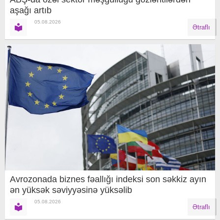
aşağı artıb
05.08.2026
Ətraflı
Avrozonada biznes fəallığı indeksi son səkkiz ayın
ən yüksək səviyyəsinə yüksəlib
05.08.2026
Ətraflı