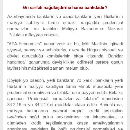
Ən sərfəli nağdlaşdırma hansı bankdadır?
Azərbaycanda bankların və xarici bankların yerli filiallarının
maliyyə sabitliyini təmin etmək məqsədilə prudensial
normativləri və tələbləri Maliyyə Bazarlarına Nəzarət
Palatası müəyyən edəcək.
"APA-Economics" xəbər verir ki, bu, Milli Məclisin İqtisadi
siyasət, sənaye və sahibkarlıq, eləcə də Hüquqi siyasəti və
dövlət quruculuğu komitələrinin birgə iclasında "Banklar
haqqında" qanununda dəyişikliklər edilməsi barədə qanun
layihəsinin müzakirəsi zamanı məlum olub.
Dəyişikliyə əsasən, yerli bankların və xarici bankların yerli
filiallarının maliyyə sabitliyini təmin etmək məqsədilə yeni
prudensial normativləri və tələblər də müəyyən edilib. Belə ki,
qanunun “Prudensial normativlər və tələblər” maddəsinə
34.2.16-cı və 34.2.17-ci maddələr əlavə edilib. Bununla da,
maliyyə bazarlarına nəzarət orqanı kredit təşkilatları
tərəfindən nağd pulun saxlanılması və inkassasiya, o
cümlədən kredit təşkilatlarında kassa əməliyyatlarının
aparılması qaydaları ilə bağlı prudensial normativləri və