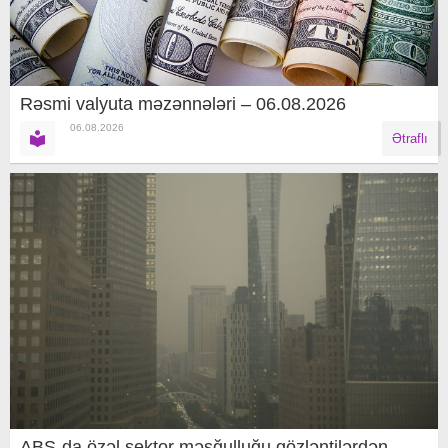
Rəsmi valyuta məzənnələri – 06.08.2026
06.08.2026
Ətraflı
ABŞ-da özəl sektor məşğulluğu gözləntilərdən