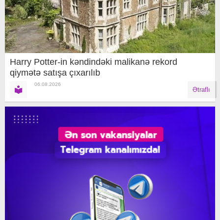
Harry Potter-in kəndindəki malikanə rekord
qiymətə satışa çıxarılıb
06.08.2026
Ətraflı