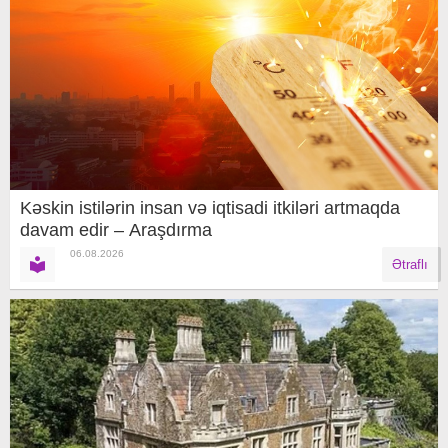
Kəskin istilərin insan və iqtisadi itkiləri artmaqda
davam edir – Araşdırma
06.08.2026
Ətraflı