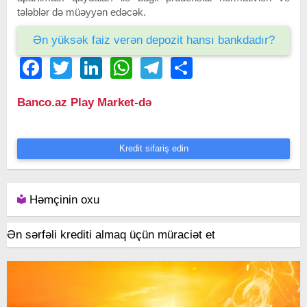
tələblər də müəyyən edəcək.
Ən yüksək faiz verən depozit hansı bankdadır?
Facebook
Twitter
LinkedIn
WhatsApp
Telegram
Share
Banco.az Play Market-də
Kredit sifariş edin
Həmçinin oxu
Ən sərfəli krediti almaq üçün müraciət et