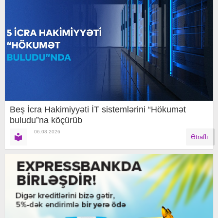
Beş İcra Hakimiyyəti İT sistemlərini “Hökumət
buludu”na köçürüb
06.08.2026
Ətraflı