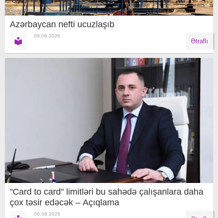
Azərbaycan nefti ucuzlaşıb
06.08.2026
Ətraflı
"Card to card" limitləri bu sahədə çalışanlara daha
çox təsir edəcək – Açıqlama
06.08.2026