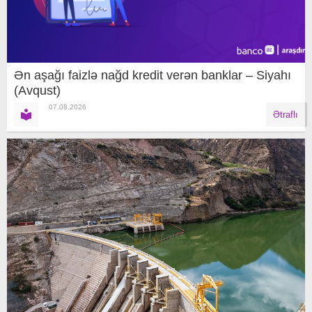
Ən aşağı faizlə nağd kredit verən banklar – Siyahı
(Avqust)
07.08.2026
Ətraflı