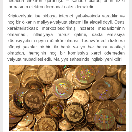
hesabda elektron görünüşü – sadəcə olaraq onun fiziki
formasının elektron formadakı əksi deməkdir.
Kriptovalyuta isə birbaşa internet şəbəkəsində yaradılır və
heç bir ölkənin maliyyə-valyuta sistemi ilə əlaqəli deyil. Əsas
xarakteristikası: mərkəzləşdirilmiş nəzarət mexanizminin
olmaması, inflasiyaya məruz qalmır, saxta emissiya
xüsusiyyətinin qeyri-mümkün olması. Təsəvvür edin fiziki və
hüquqi şəxslər bir-biri ilə bank və ya hər hansı vasitəçi
olmadan, həmçinin heç bir komissiya xərci ödəmədən
valyuta mübadiləsi edir. Maliyyə sahəsində inqilabi yenilkdir!