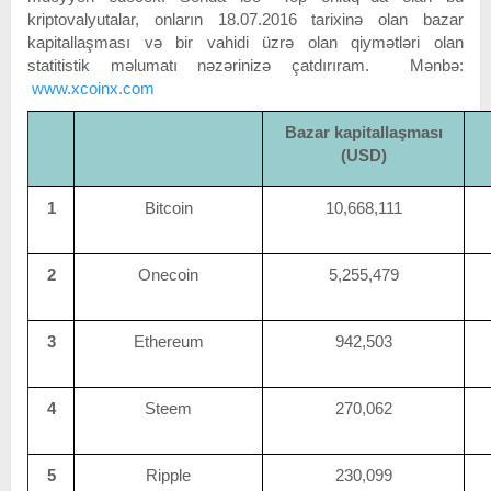
kriptovalyutalar, onların 18.07.2016 tarixinə olan bazar
kapitallaşması və bir vahidi üzrə olan qiymətləri olan
statitistik məlumatı nəzərinizə çatdırıram. Mənbə:
www.xcoinx.com
Bazar kapitallaşması
(USD)
1
Bitcoin
10,668,111
2
Onecoin
5,255,479
3
Ethereum
942,503
4
Steem
270,062
5
Ripple
230,099