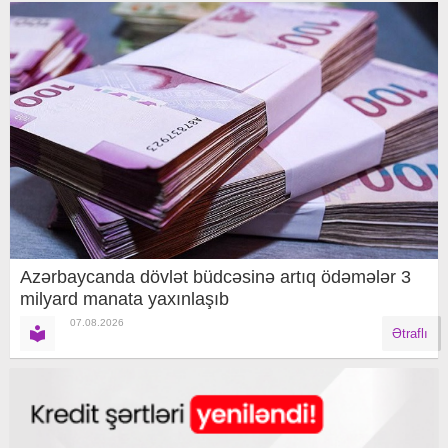
Azərbaycanda dövlət büdcəsinə artıq ödəmələr 3
milyard manata yaxınlaşıb
07.08.2026
Ətraflı