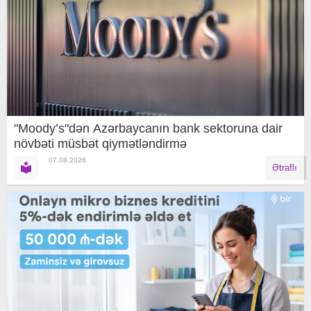
"Moody’s"dən Azərbaycanın bank sektoruna dair
növbəti müsbət qiymətləndirmə
07.08.2026
Ətraflı