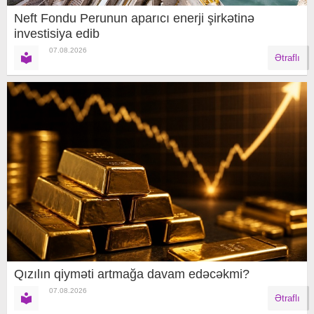
Neft Fondu Perunun aparıcı enerji şirkətinə
investisiya edib
07.08.2026
Ətraflı
Qızılın qiyməti artmağa davam edəcəkmi?
07.08.2026
Ətraflı