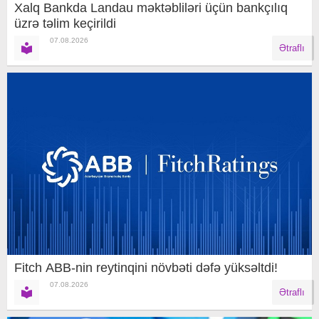
Xalq Bankda Landau məktəbliləri üçün bankçılıq
üzrə təlim keçirildi
07.08.2026
Ətraflı
Fitch ABB-nin reytinqini növbəti dəfə yüksəltdi!
07.08.2026
Ətraflı