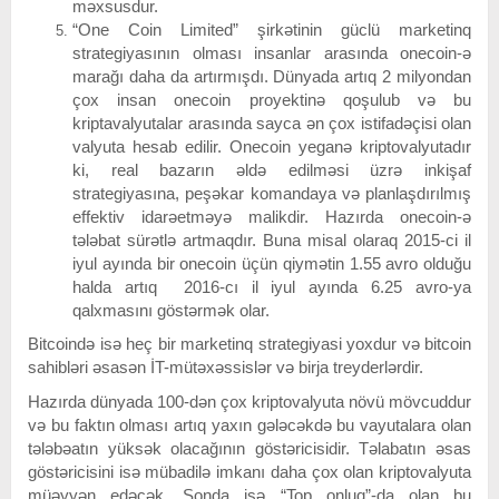
məxsusdur.
“One Coin Limited” şirkətinin güclü marketinq
strategiyasının olması insanlar arasında onecoin-ə
marağı daha da artırmışdı. Dünyada artıq 2 milyondan
çox insan onecoin proyektinə qoşulub və bu
kriptavalyutalar arasında sayca ən çox istifadəçisi olan
valyuta hesab edilir. Onecoin yeganə kriptovalyutadır
ki, real bazarın əldə edilməsi üzrə inkişaf
strategiyasına, peşəkar komandaya və planlaşdırılmış
effektiv idarəetməyə malikdir. Hazırda onecoin-ə
tələbat sürətlə artmaqdır. Buna misal olaraq 2015-ci il
iyul ayında bir onecoin üçün qiymətin 1.55 avro olduğu
halda artıq 2016-cı il iyul ayında 6.25 avro-ya
qalxmasını göstərmək olar.
Bitcoində isə heç bir marketinq strategiyasi yoxdur və bitcoin
sahibləri əsasən İT-mütəxəssislər və birja treyderlərdir.
Hazırda dünyada 100-dən çox kriptovalyuta növü mövcuddur
və bu faktın olması artıq yaxın gələcəkdə bu vayutalara olan
tələbəatın yüksək olacağının göstəricisidir. Təlabatın əsas
göstəricisini isə mübadilə imkanı daha çox olan kriptovalyuta
müəyyən edəcək. Sonda isə “Top onluq”-da olan bu