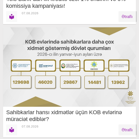
komissiya kampaniyası!
07.08.2026
Ətraflı
Sahibkarlar hansı xidmətlər üçün KOB evlərinə
müraciət ediblər?
07.08.2026
Ətraflı