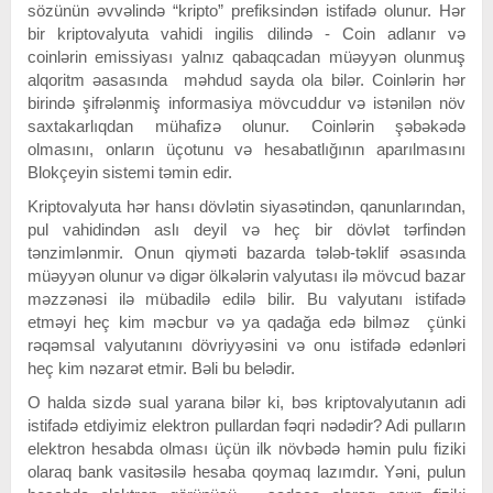
sözünün əvvəlində “kripto” prefiksindən istifadə olunur. Hər
bir kriptovalyuta vahidi ingilis dilində - Coin adlanır və
coinlərin emissiyası yalnız qabaqcadan müəyyən olunmuş
alqoritm əasasında məhdud sayda ola bilər. Coinlərin hər
birində şifrələnmiş informasiya mövcuddur və istənilən növ
saxtakarlıqdan mühafizə olunur. Coinlərin şəbəkədə
olmasını, onların üçotunu və hesabatlığının aparılmasını
Blokçeyin sistemi təmin edir.
Kriptovalyuta hər hansı dövlətin siyasətindən, qanunlarından,
pul vahidindən aslı deyil və heç bir dövlət tərfindən
tənzimlənmir. Onun qiyməti bazarda tələb-təklif əsasında
müəyyən olunur və digər ölkələrin valyutası ilə mövcud bazar
məzzənəsi ilə mübadilə edilə bilir. Bu valyutanı istifadə
etməyi heç kim məcbur və ya qadağa edə bilməz çünki
rəqəmsal valyutanını dövriyyəsini və onu istifadə edənləri
heç kim nəzarət etmir. Bəli bu belədir.
O halda sizdə sual yarana bilər ki, bəs kriptovalyutanın adi
istifadə etdiyimiz elektron pullardan fəqri nədədir? Adi pulların
elektron hesabda olması üçün ilk növbədə həmin pulu fiziki
olaraq bank vasitəsilə hesaba qoymaq lazımdır. Yəni, pulun