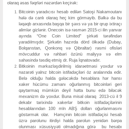
olaraq əsas fəqrləri nəzərdən keçirək:
Bitcoinin yaradıcısı hesab edilən Satoşi Nakamoutanı
hələ də canlı olaraq heç kim görməyib. Bəlkə də bu
ləqəqb arxasında başqa bir şəxs və ya bir qrup ixtiraçı
alimlər gizlənir. Onecoin isə rəsmən 2015-ci ilin yanvar
ayında “One Coin Limited” şirkəti tərəfindən
yaradılmışdır. Şirkətin hazırda dörd ölkədə (Dubay,
Bolqarıstan, Qonkonq və Qibraltar) rəsmi ofisləri
mövcuddur və rəhbəri özünü maliyyə və elm
sahəsində təsdiq etmiş dr. Ruja İqnatovadır.
Bitkoinin mərkəzləşdirilmiş idarəetməsi yoxdur və
nəzarəti yalnız bitcoin istifadəçiləri öz aralarında edir.
Belə olduğu halda gələcəkdə hesablara hər hansı
xaker hücümu zamanı oğurlanmış bitcoinləri geri
qaytarmaq mümkün deyil hətta bunu edə biləcək
mexanizm də yoxdur. Buna misal olaraq 2013-cü il 9
dekabr tarixində xakerlər bitkoin istifadəçilərinin
hesablarından 100 mln ABŞ dolları oğurlanmasını
göstərmək olar. Həmçinin bitcoin istifadəçisi hesab
üzrə parolunu itirdiyi halda parolun yenidən bərpa
olunması xüsusiyyəti olmadığına görə bu hesabı