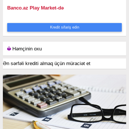
Banco.az Play Market-də
Kredit sifariş edin
Həmçinin oxu
Ən sərfəli krediti almaq üçün müraciət et