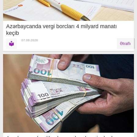
Azərbaycanda vergi borcları 4 milyard manatı
keçib
07.08.2026
Ətraflı