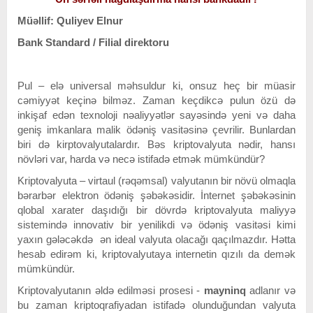
Müəllif: Quliyev Elnur
Bank Standard / Filial direktoru
Pul – elə universal məhsuldur ki, onsuz heç bir müasir
cəmiyyət keçinə bilməz. Zaman keçdikcə pulun özü də
inkişaf edən texnoloji nəaliyyətlər sayəsində yeni və daha
geniş imkanlara malik ödəniş vasitəsinə çevrilir. Bunlardan
biri də kirptovalyutalardır. Bəs kriptovalyuta nədir, hansı
növləri var, harda və necə istifadə etmək mümkündür?
Kriptovalyuta – virtaul (rəqəmsal) valyutanın bir növü olmaqla
bərarbər elektron ödəniş şəbəkəsidir. İnternet şəbəkəsinin
qlobal xarater daşıdığı bir dövrdə kriptovalyuta maliyyə
sistemində innovativ bir yenilikdi və ödəniş vasitəsi kimi
yaxın gələcəkdə ən ideal valyuta olacağı qaçılmazdır. Hətta
hesab edirəm ki, kriptovalyutaya internetin qızılı da demək
mümkündür.
Kriptovalyutanın əldə edilməsi prosesi -
mayninq
adlanır və
bu zaman kriptoqrafiyadan istifadə olunduğundan valyuta