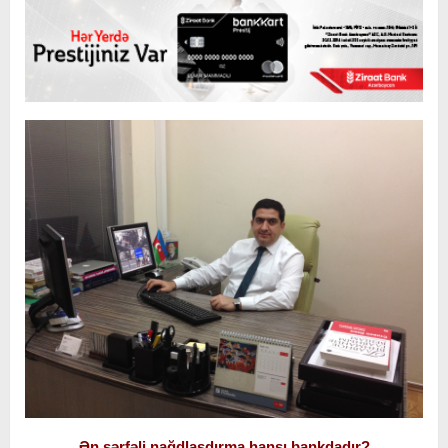
Ən sərfəli nağdlaşdırma hansı bankdadır?