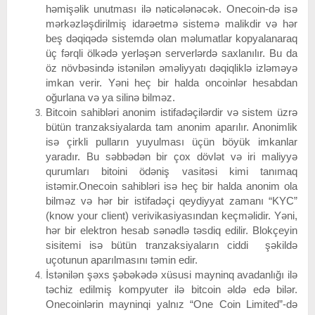
həmişəlik unutması ilə nəticələnəcək.
Onecoin-də isə
mərkəzləşdirilmiş idarəetmə sistemə malikdir və hər
beş dəqiqədə sistemdə olan məlumatlar kopyalanaraq
üç fərqli ölkədə yerləşən serverlərdə saxlanılır. Bu da
öz növbəsində istənilən əməliyyatı dəqiqliklə izləməyə
imkan verir. Yəni heç bir halda oncoinlər hesabdan
oğurlana və ya silinə bilməz.
Bitcoin sahibləri anonim istifadəçilərdir və sistem üzrə
bütün tranzaksiyalarda tam anonim aparılır. Anonimlik
isə çirkli pulların yuyulması üçün böyük imkanlar
yaradır. Bu səbbədən bir çox dövlət və iri maliyyə
qurumları bitoini ödəniş vasitəsi kimi tanımaq
istəmir.
Onecoin sahibləri isə heç bir halda anonim ola
bilməz və hər bir istifadəçi qeydiyyat zamanı “KYC”
(know your client) verivikasiyasından keçməlidir. Yəni,
hər bir elektron hesab sənədlə təsdiq edilir. Blokçeyin
sisitemi isə bütün tranzaksiyaların ciddi şəkildə
uçotunun aparılmasını təmin edir.
İstənilən şəxs şəbəkədə xüsusi mayninq avadanlığı ilə
təchiz edilmiş kompyuter ilə bitcoin əldə edə bilər.
Onecoinlərin mayninqi yalnız “One Coin Limited”-də