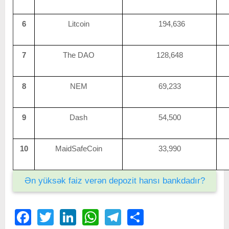
6
Litcoin
194,636
7
The DAO
128,648
8
NEM
69,233
9
Dash
54,500
10
MaidSafeCoin
33,990
Ən yüksək faiz verən depozit hansı bankdadır?
Facebook
Twitter
LinkedIn
WhatsApp
Telegram
Share