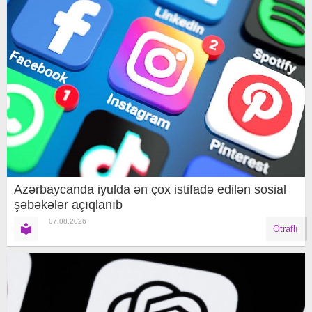
Azərbaycanda iyulda ən çox istifadə edilən sosial
şəbəkələr açıqlanıb
07.08.2026
Ətraflı