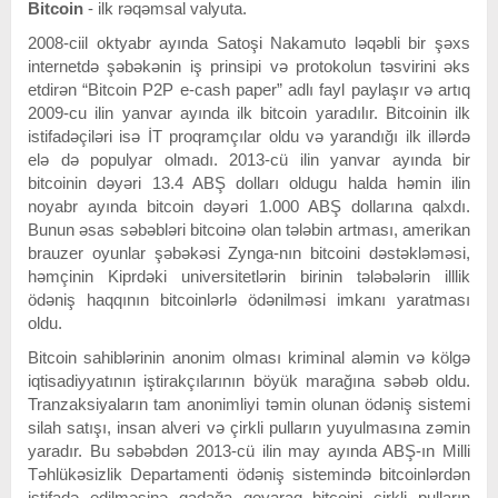
Bitcoin
- ilk rəqəmsal valyuta.
2008-ciil oktyabr ayında Satoşi Nakamuto ləqəbli bir şəxs
internetdə şəbəkənin iş prinsipi və protokolun təsvirini əks
etdirən “Bitcoin P2P e-cash paper” adlı fayl paylaşır və artıq
2009-cu ilin yanvar ayında ilk bitcoin yaradılır. Bitcoinin ilk
istifadəçiləri isə İT proqramçılar oldu və yarandığı ilk illərdə
elə də populyar olmadı. 2013-cü ilin yanvar ayında bir
bitcoinin dəyəri 13.4 ABŞ dolları oldugu halda həmin ilin
noyabr ayında bitcoin dəyəri 1.000 ABŞ dollarına qalxdı.
Bunun əsas səbəbləri bitcoinə olan tələbin artması, amerikan
brauzer oyunlar şəbəkəsi Zynga-nın bitcoini dəstəkləməsi,
həmçinin Kiprdəki universitetlərin birinin tələbələrin illlik
ödəniş haqqının bitcoinlərlə ödənilməsi imkanı yaratması
oldu.
Bitcoin sahiblərinin anonim olması kriminal aləmin və kölgə
iqtisadiyyatının iştirakçılarının böyük marağına səbəb oldu.
Tranzaksiyaların tam anonimliyi təmin olunan ödəniş sistemi
silah satışı, insan alveri və çirkli pulların yuyulmasına zəmin
yaradır. Bu səbəbdən 2013-cü ilin may ayında ABŞ-ın Milli
Təhlükəsizlik Departamenti ödəniş sistemində bitcoinlərdən
istifadə edilməsinə qadağa qoyaraq bitcoini çirkli pulların