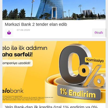
Mərkəzi Bank 2 tender elan edib
07.08.2026
Ətraflı
Yelo Bank-dan ilk kreditə özəl 1% endirim və 0%