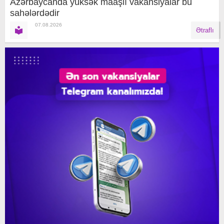
Azərbaycanda yüksək maaşlı vakansiyalar bu
sahələrdədir
07.08.2026
Ətraflı