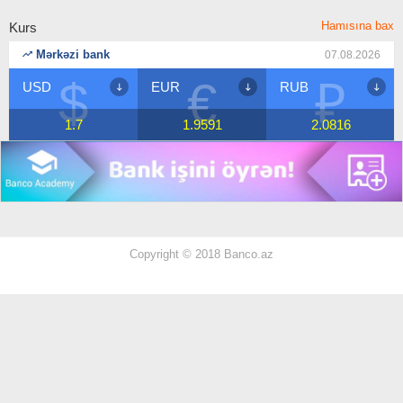
Hamısına bax
Kurs
Mərkəzi bank
07.08.2026
$
€
₽
USD
EUR
RUB
1.7
1.9591
2.0816
Copyright © 2018 Banco.az