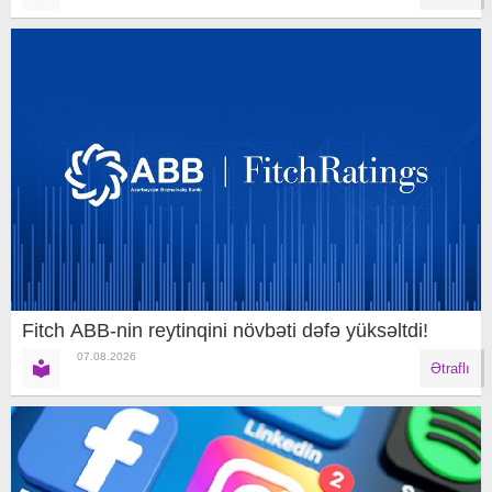
Fitch ABB-nin reytinqini növbəti dəfə yüksəltdi!
07.08.2026
Ətraflı