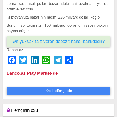
sonra rəqəmsal pullar bazarındakı ani azalmanı yenidən
artım əvəz edib.
Kriptovalyuta bazarının həcmi 226 milyard dolları keçib.
Bunun isə təxminən 150 milyard dollarlıq hissəsi bitkoinin
payına düşür.
Ən yüksək faiz verən depozit hansı bankdadır?
Report.az
Facebook
Twitter
LinkedIn
WhatsApp
Telegram
Share
Banco.az Play Market-də
Kredit sifariş edin
Həmçinin oxu