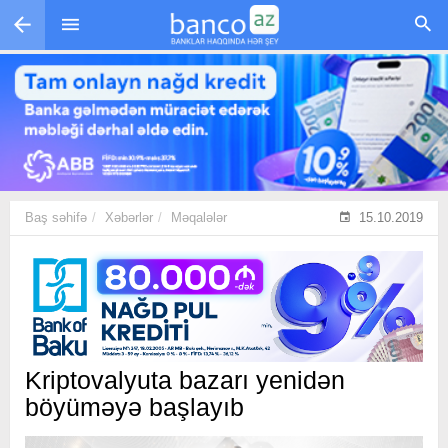
Skip to main content
Baş səhifə
Xəbərlər
Məqalələr
15.10.2019
Kriptovalyuta bazarı yenidən
böyüməyə başlayıb