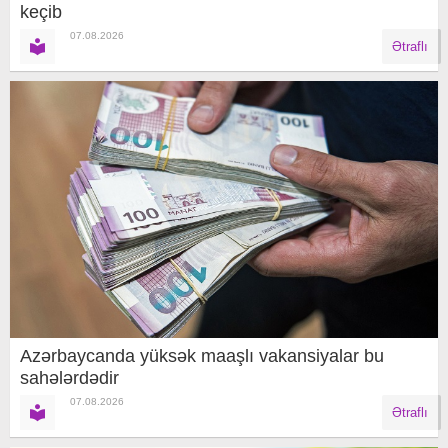
keçib
07.08.2026
Ətraflı
Azərbaycanda yüksək maaşlı vakansiyalar bu
sahələrdədir
07.08.2026
Ətraflı