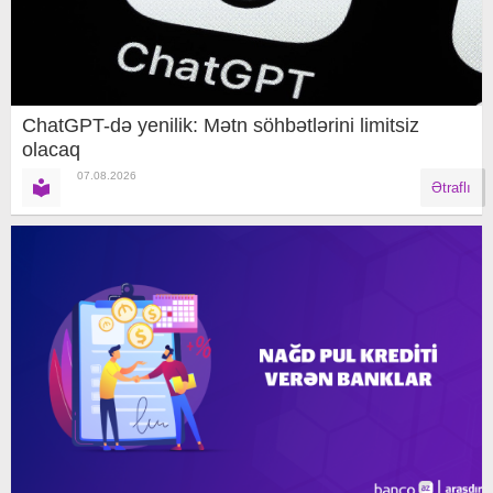
ChatGPT-də yenilik: Mətn söhbətlərini limitsiz
olacaq
07.08.2026
Ətraflı