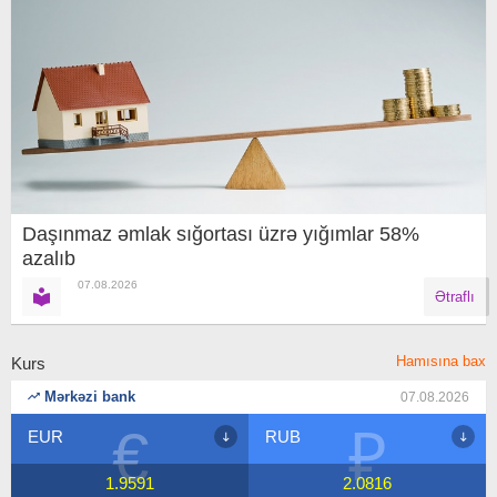
Daşınmaz əmlak sığortası üzrə yığımlar 58%
azalıb
07.08.2026
Ətraflı
Hamısına bax
Kurs
Mərkəzi bank
07.08.2026
€
₽
EUR
RUB
1.9591
2.0816