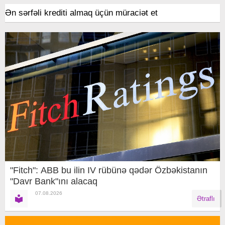
Ən sərfəli krediti almaq üçün müraciət et
"Fitch": ABB bu ilin IV rübünə qədər Özbəkistanın
"Davr Bank"ını alacaq
07.08.2026
Ətraflı