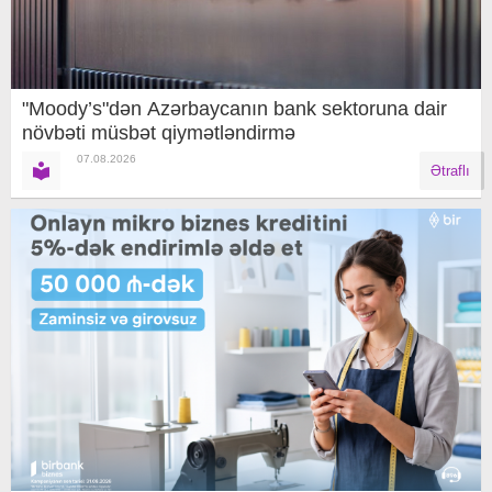
"Moody’s"dən Azərbaycanın bank sektoruna dair
növbəti müsbət qiymətləndirmə
07.08.2026
Ətraflı