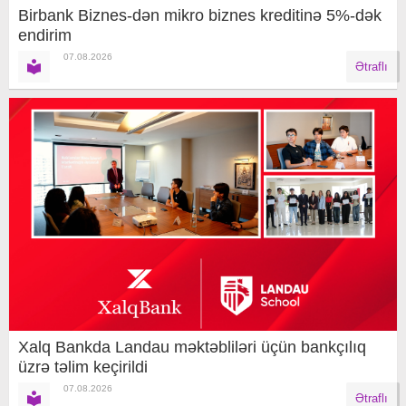
Birbank Biznes-dən mikro biznes kreditinə 5%-dək
endirim
07.08.2026
Ətraflı
Xalq Bankda Landau məktəbliləri üçün bankçılıq
üzrə təlim keçirildi
07.08.2026
Ətraflı