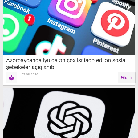
Azərbaycanda iyulda ən çox istifadə edilən sosial
şəbəkələr açıqlanıb
07.08.2026
Ətraflı