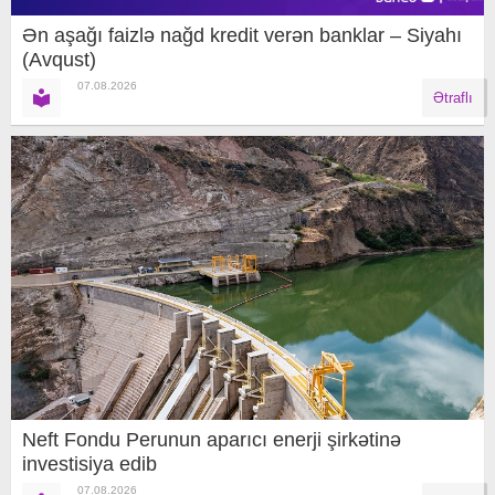
Ən aşağı faizlə nağd kredit verən banklar – Siyahı
(Avqust)
07.08.2026
Ətraflı
Neft Fondu Perunun aparıcı enerji şirkətinə
investisiya edib
07.08.2026