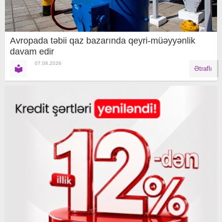
Avropada təbii qaz bazarında qeyri-müəyyənlik
davam edir
07.08.2026
Ətraflı