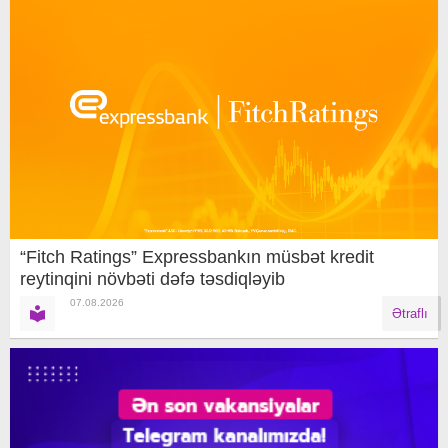
“Fitch Ratings” Expressbankın müsbət kredit
reytinqini növbəti dəfə təsdiqləyib
07.08.2026
Ətraflı