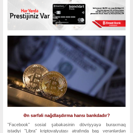
Ən sərfəli nağdlaşdırma hansı bankdadır?
"Facebook" sosial şəbəkəsinin dövriyyəyə buraxmaq
istədiyi "Libra" kriptovalyutası ətrafında baş verənlərdən