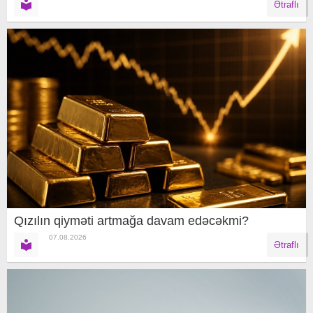
Ətraflı
Qızılın qiyməti artmağa davam edəcəkmi?
07.08.2026
Ətraflı