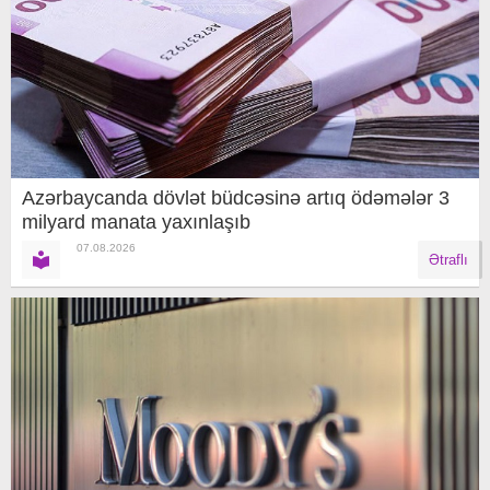
Azərbaycanda dövlət büdcəsinə artıq ödəmələr 3
milyard manata yaxınlaşıb
07.08.2026
Ətraflı