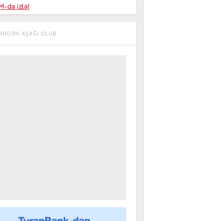
niyalar
-da izlə!
farişi
ƏNDƏN AŞAĞI OLUB
m