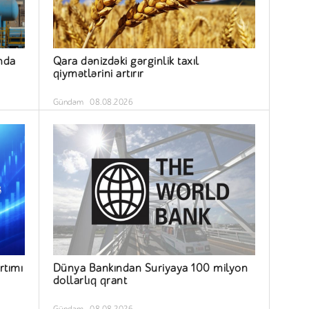
nda
Qara dənizdəki gərginlik taxıl
qiymətlərini artırır
Gündəm
08.08.2026
rtımı
Dünya Bankından Suriyaya 100 milyon
dollarlıq qrant
Gündəm
08.08.2026