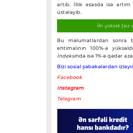
artıb. İllik əsasda isə artım
üstələyib.
Ən yüksək faiz 
Bu məlumatlardan sonra ba
ehtimalının 100%-ə yüksəl
İndeksi
ndə isə 1%-ə qədər aza
Bizi sosial şəbəkələrdən izləyin
Facebook
Instagram
Telegram