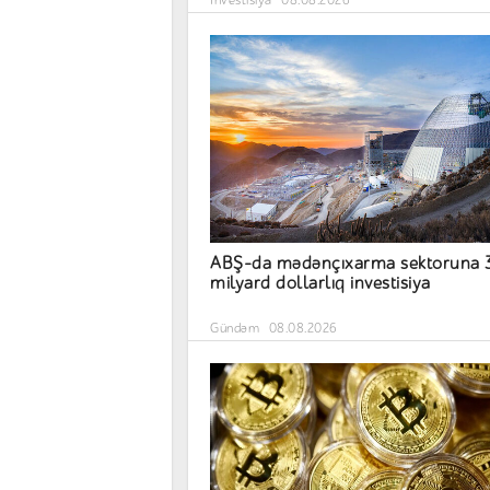
ABŞ-da mədənçıxarma sektoruna 
milyard dollarlıq investisiya
Gündəm
08.08.2026