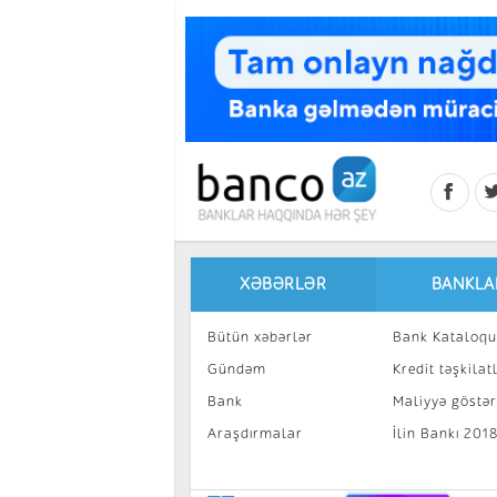
Skip to main content
XƏBƏRLƏR
BANKLA
Bütün xəbərlər
Bank Kataloqu
Gündəm
Kredit təşkilatl
Bank
Maliyyə göstəri
Araşdırmalar
İlin Bankı 201
İnvestisiya