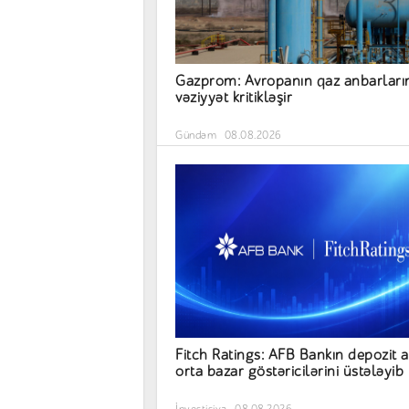
Gazprom: Avropanın qaz anbarları
vəziyyət kritikləşir
Gündəm
08.08.2026
Fitch Ratings: AFB Bankın depozit a
orta bazar göstəricilərini üstələyib
İnvestisiya
08.08.2026