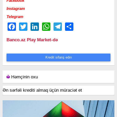
Facebook
Instagram
Telegram
Facebook
Twitter
LinkedIn
WhatsApp
Telegram
Share
Banco.az Play Market-də
Kredit sifariş edin
Həmçinin oxu
Ən sərfəli krediti almaq üçün müraciət et