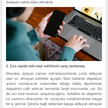
dəqiqəni səbrlə idarə etməkdir.
2. Çox sayda veb-sayt səhifəsini açıq saxlamaq
Məsələn, işləyən zaman veb-brauzerinizdə çoxlu aidiyyatı
olan və olmayan səhifələr açıqdır. Bəzi tablarda diqqətinizi
işinizə cəmləyəcək məlumatlar olduğu halda, digərlərində
diqqətinizi cəlb edəcək tamamilə fərqli məzmunlar var. Bu
da sizi istər-istəməz araşdıracağınız, beləliklə də diqqətinizi
və vaxtınızı itirəcəyiniz bir vəziyyətə sürükləməkdən başqa
bir iş görmür. İşinizlə bağlı tablardan başqa aidiyyatı olmayan