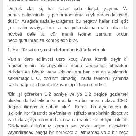
Demək olar ki, hər kəsin işdə diqqəti yayınır. Və
bunun nəticəsində iş performansımız xeyli dərəcədə aşağı
düşür. Aşağıda sadalayacağımız bu neqativ hallar sizi işdə
çox çətin vəziyyətlərə salma potensialına malik olsa da,
növbəti dəfə bu cür mənfi təsirlər zamanı ondan
necə qurtulmanıza kömək edə bilər.
1. Hər fürsətdə şəxsi telefondan istifadə etmək
Vaxtın idarə edilməsi üzrə kouç Anna Kornik deyir ki,
müştərilərimin əksəriyyətinin masa arxasında oturarkən
etdikləri ən böyük səhv telefonlarını hər zaman yanlarında
saxlamaqdır. O, zərurət olmadığı halda telefonu yanında
saxlamağın ən böyük dezavantaj olduğunu bildirir:
“Bir işi görərkən 1-2 saniyə və ya 1-2 dəqiqə gözləməli
olsalar, dərhal telefonlarını alırlar və bu, onların əlavə 10-15
dəqiqə itirməsinə səbəb olur”. Kornik bu açıqlaması ilə
işçilərin hər fürsətdə telefonlarını istifadə etmələrinin diqqət və
vaxt idarəçiliyi baxımından insana mənfi təsir etdiyini bildirib.
Gözləməli olduğunuz zaman
ən yaxşı seçim
diqqətinizi
yayındıracaq başqa bir hərəkətə əl atmamaq və o bir neçə