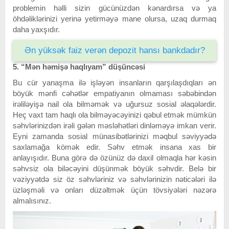
problemin həlli sizin gücünüzdən kənardırsa və ya
öhdəliklərinizi yerinə yetirməyə mane olursa, uzaq durmaq
daha yaxşıdır.
Ən yüksək faiz verən depozit hansı bankdadır?
5. “Mən həmişə haqlıyam” düşüncəsi
Bu cür yanaşma ilə işləyən insanların qarşılaşdıqları ən
böyük mənfi cəhətlər empatiyanın olmaması səbəbindən
irəliləyişə nail ola bilməmək və uğursuz sosial əlaqələrdir.
Heç vaxt tam haqlı ola bilməyəcəyinizi qəbul etmək mümkün
səhvlərinizdən irəli gələn məsləhətləri dinləməyə imkan verir.
Eyni zamanda sosial münasibətlərinizi məqbul səviyyədə
saxlamağa kömək edir. Səhv etmək insana xas bir
anlayışıdır. Buna görə də özünüz də daxil olmaqla hər kəsin
səhvsiz ola biləcəyini düşünmək böyük səhvdir. Belə bir
vəziyyətdə siz öz səhvləriniz və səhvlərinizin nəticələri ilə
üzləşməli və onları düzəltmək üçün tövsiyələri nəzərə
almalısınız.