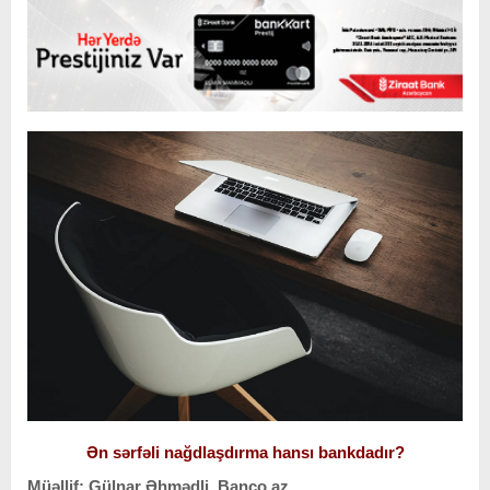
Ən sərfəli nağdlaşdırma hansı bankdadır?
Müəllif: Gülnar Əhmədli, Banco.az