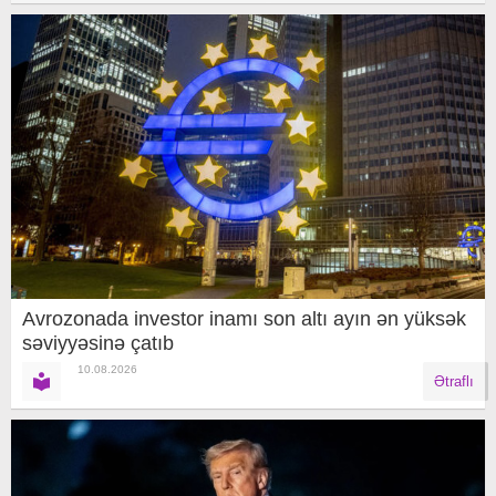
Avrozonada investor inamı son altı ayın ən yüksək
səviyyəsinə çatıb
10.08.2026
Ətraflı