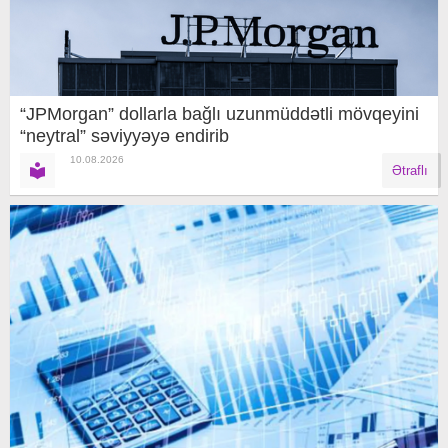
“JPMorgan” dollarla bağlı uzunmüddətli mövqeyini
“neytral” səviyyəyə endirib
10.08.2026
Ətraflı