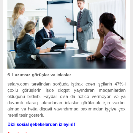
6. Lazımsız görüşlər və iclaslar
salary.com tərəfindən sorğuda iştirak edən işçilərin 47%-i
çoxlu görüşlərin işdə diqqət yayındıran məqamlardan
olduğunu bildirib. Faydalı olsa da nəticə verməyən və ya
davamlı olaraq təkrarlanan iclaslar görüləcək işin vaxtını
almaq və hətta diqqəti yayındırmaq baxımından işçiyə çox
mənfi təsir göstərir.
Bizi sosial şəbəkələrdən izləyin!!