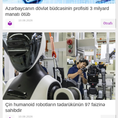
Azərbaycanın dövlət büdcəsinin profisiti 3 milyard
manatı ötüb
10.08.2026
Ətraflı
Çin humanoid robotların tədarükünün 97 faizinə
sahibdir
10.08.2026