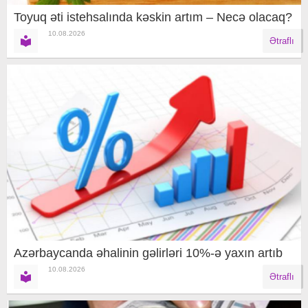
Toyuq əti istehsalında kəskin artım – Necə olacaq?
10.08.2026
Ətraflı
Azərbaycanda əhalinin gəlirləri 10%-ə yaxın artıb
10.08.2026
Ətraflı