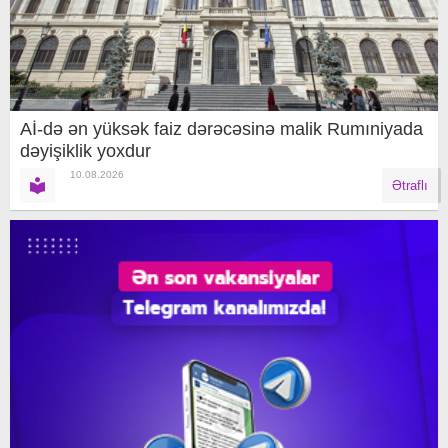
Aİ-də ən yüksək faiz dərəcəsinə malik Rumıniyada
dəyişiklik yoxdur
10.08.2026
Ətraflı