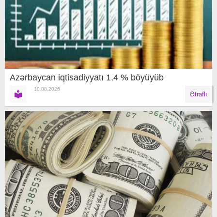
Azərbaycan iqtisadiyyatı 1,4 % böyüyüb
10.08.2026
Ətraflı