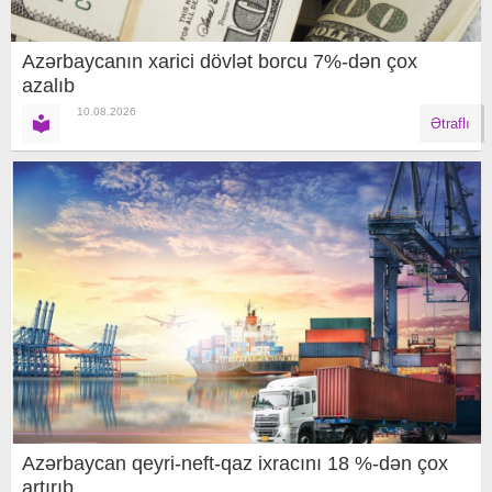
Azərbaycanın xarici dövlət borcu 7%-dən çox
azalıb
10.08.2026
Ətraflı
Azərbaycan qeyri-neft-qaz ixracını 18 %-dən çox
artırıb