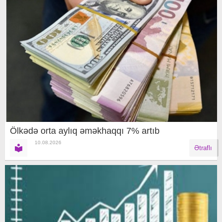
Ölkədə orta aylıq əməkhaqqı 7% artıb
10.08.2026
Ətraflı