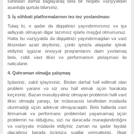
səhifələri dərhal bağlayaraq belə bir neqativ vəziyyətdən
asanlıqla qurtula bilərsiniz.
3. İş söhbəti platformalarının tez-tez yoxlanılması
Tutaq ki, o qədər də diqqətinizi yayındırmırsınız və işə
aidiyyatı olmayan digər lazımsız işlərlə məşğul olmursunuz.
Hətta bu vəziyyətdə də
diqqətinizi yayındırmaqdan və vaxt
itkisindən azad deyilsiniz, çünki işinizlə əlaqədar iştirak
etdiyiniz işgüzar ünsiyyət proqramlarını daim yoxlamaq
belə, ciddi vaxt itkisi və performansın pisləşməsi ilə
nəticələnir.
4. Qəhrəman olmağa çalışmaq
İşdəsiniz, sakit işləyirsiniz. Birdən dərhal həll edilməli olan
problem yaranır və siz onu həll etmək üçün hərəkətə
keçirsiniz. Bəzən məsuliyyətiniz olmayan problemin həlli vaxt
itkisi olmaqla yanaşı, bir mütəxəssis tərəfindən müdaxilə
olunmadığı üçün adekvat olmayacaqdır. Belə hallarda vaxt
itirməmək və performans problemləri yaşamamaq üçün
problemin nə olduğunu, sizi nə dərəcədə maraqlandırdığını
və vəziyyətə müdaxilə etdiyiniz zaman nə qədər faydalı
olacağınız barədə özünüzə suallar verməlisiniz. Əgər