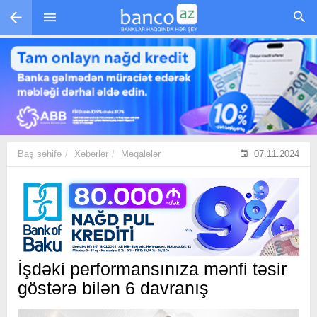
Skip to main content
Baş səhifə
Xəbərlər
Məqalələr
07.11.2024
İşdəki performansınıza mənfi təsir
göstərə bilən 6 davranış