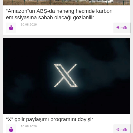
“Amazon”un ABŞ-da nəhəng həcmdə karbon
emissiyasına səbəb olacağı gözlənilir
10.08.2026
Ətraflı
“X” gəlir paylaşımı proqramını dəyişir
10.08.2026
Ətraflı