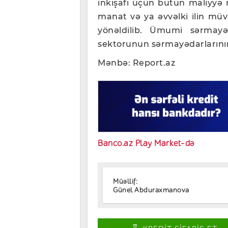
inkişafı üçün bütün maliyyə 
manat və ya əvvəlki ilin müv
yönəldilib. Ümumi sərmayən
sektorunun sərmayədarlarını
Mənbə: Report.az
Banco.az Play Market-də
Müəllif:
Günel Abduraxmanova