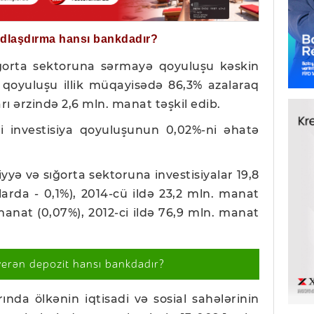
ğdlaşdırma hansı bankdadır?
ğorta sektoruna sərmayə qoyuluşu kəskin
a qoyuluşu illik müqayisədə 86,3% azalaraq
arı ərzində 2,6 mln. manat təşkil edib.
mi investisiya qoyuluşunun 0,02%-ni əhatə
iyyə və sığorta sektoruna investisiyalar 19,8
arda - 0,1%), 2014-cü ildə 23,2 mln. manat
 manat (0,07%), 2012-ci ildə 76,9 mln. manat
verən depozit hansı bankdadır?
ında ölkənin iqtisadi və sosial sahələrinin