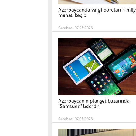
Azərbaycanda vergi borcları 4 mil
manatı keçib
Gündəm
07.08.2026
Azərbaycanın planşet bazarında
"Samsung" liderdir
Gündəm
07.08.2026