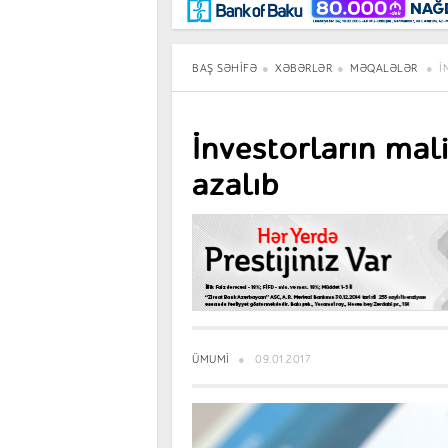
Maraqlı
BancoTV
Müsahibə
BAŞ SƏHIFƏ
XƏBƏRLƏR
MƏQALƏLƏR
İ
İnvestorların mal
azalıb
ÜMUMI
09.01.2017