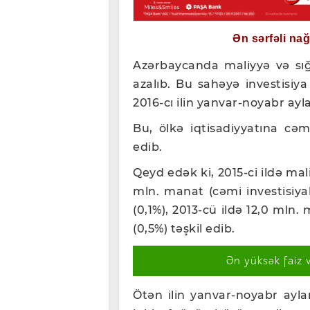
Ən sərfəli na
Azərbaycanda maliyyə və sı
azalıb. Bu sahəyə investisiy
2016-cı ilin yanvar-noyabr ayl
Bu, ölkə iqtisadiyyatına cə
edib.
Qeyd edək ki, 2015-ci ildə mal
mln. manat (cəmi investisiyal
(0,1%), 2013-cü ildə 12,0 mln.
(0,5%) təşkil edib.
Ən yüksək faiz 
Ötən ilin yanvar-noyabr aylar