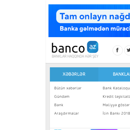
Skip to main content
XƏBƏRLƏR
BANKLA
Bütün xəbərlər
Bank Kataloqu
Gündəm
Kredit təşkilatl
Bank
Maliyyə göstəri
Araşdırmalar
İlin Bankı 201
İnvestisiya