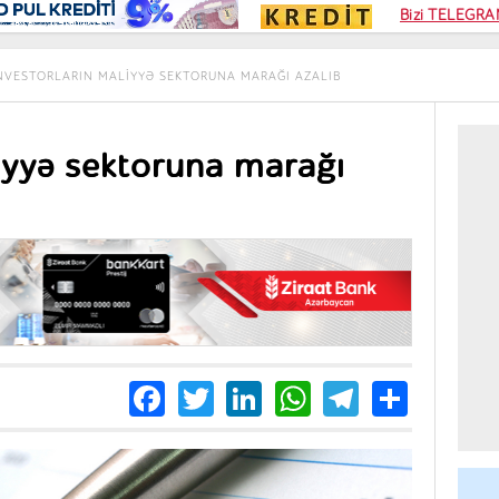
Kampa
Bizi TELEGRAM
Kart si
NVESTORLARIN MALIYYƏ SEKTORUNA MARAĞI AZALIB
iyyə sektoruna marağı
Facebook
Twitter
LinkedIn
WhatsApp
Telegra
Share