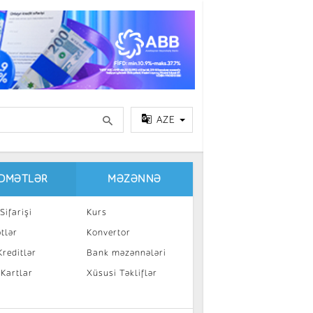
AZE
IDMƏTLƏR
MƏZƏNNƏ
Sifarişi
Kurs
tlər
Konvertor
reditlər
Bank məzənnələri
 Kartlar
Xüsusi Təkliflər
a