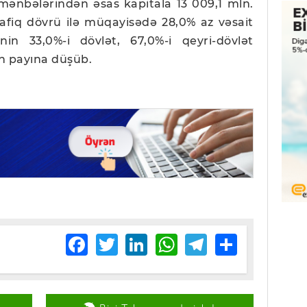
mənbələrindən əsas kapitala 13 009,1 mln.
afiq dövrü ilə müqayisədə 28,0% az vəsait
in 33,0%-i dövlət, 67,0%-i qeyri-dövlət
n payına düşüb.
Facebook
Twitter
LinkedIn
WhatsApp
Telegram
Share