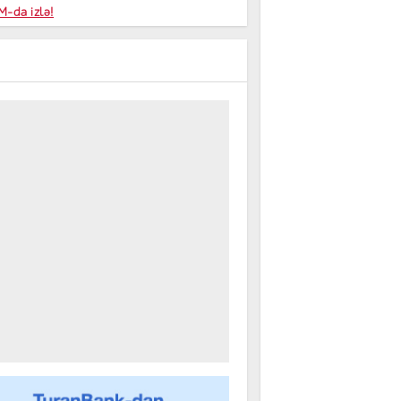
niyalar
-da izlə!
farişi
m