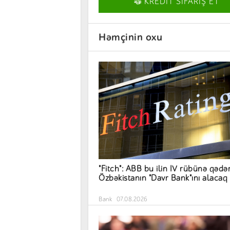
KREDİT SİFARİŞ ET
Həmçinin oxu
"Fitch": ABB bu ilin IV rübünə qədə
Özbəkistanın "Davr Bank"ını alacaq
Bank
07.08.2026