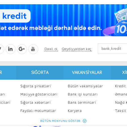
Daxil ol
Qeydiyyatdan keç
R
SIĞORTA
VAKANSIYALAR
X
Sığorta şirkətləri
Bütün vakansiyalar
Kredit 
arı
Maliyyə göstəriciləri
Bank işi kursları
Əmanə
ciləri
Sığorta xəbərləri
Bank terminləri
Nağd K
8
Faydalı məlumatlar
Karyera
Taksit
Sığorta kalkulyatoru
Peşakar inkişaf
İpotek
BÜTÜN MENYUNU GÖSTƏR