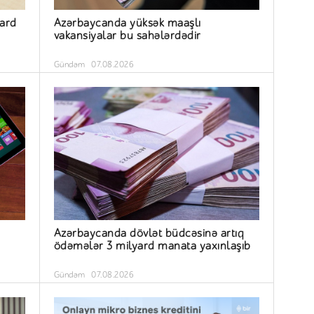
yard
Azərbaycanda yüksək maaşlı
vakansiyalar bu sahələrdədir
Gündəm
07.08.2026
Azərbaycanda dövlət büdcəsinə artıq
ödəmələr 3 milyard manata yaxınlaşıb
Gündəm
07.08.2026