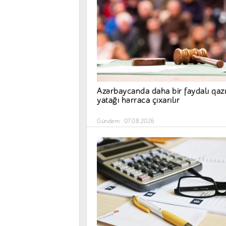
Azərbaycanda daha bir faydalı qazı
yatağı hərraca çıxarılır
Gündəm
07.08.2026