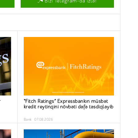
Bizi Telegram-da izlə!
r
“Fitch Ratings” Expressbankın müsbət
kredit reytinqini növbəti dəfə təsdiqləyib
Bank
07.08.2026