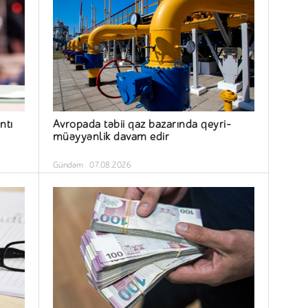
ntı
Avropada təbii qaz bazarında qeyri-
müəyyənlik davam edir
Gündəm
07.08.2026