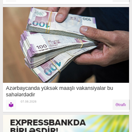
Azərbaycanda yüksək maaşlı vakansiyalar bu
sahələrdədir
07.08.2026
Ətraflı