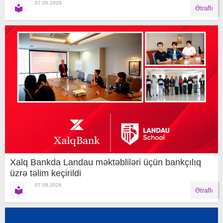
07.08.2026
Ətraflı
Xalq Bankda Landau məktəbliləri üçün bankçılıq
üzrə təlim keçirildi
07.08.2026
Ətraflı