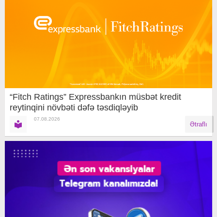
“Fitch Ratings” Expressbankın müsbət kredit
reytinqini növbəti dəfə təsdiqləyib
07.08.2026
Ətraflı