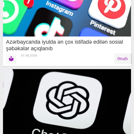
Azərbaycanda iyulda ən çox istifadə edilən sosial
şəbəkələr açıqlanıb
07.08.2026
Ətraflı