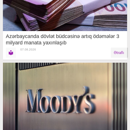
Azərbaycanda dövlət büdcəsinə artıq ödəmələr 3
milyard manata yaxınlaşıb
07.08.2026
Ətraflı