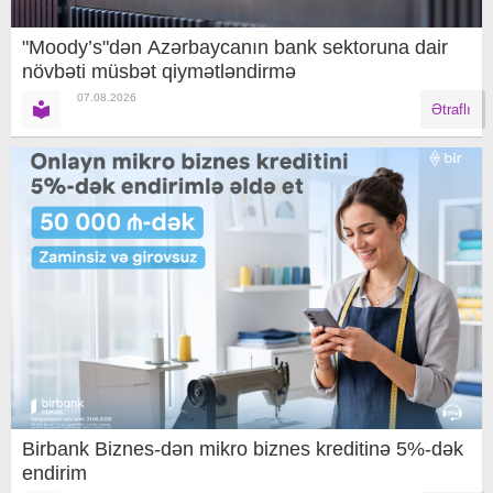
"Moody’s"dən Azərbaycanın bank sektoruna dair
növbəti müsbət qiymətləndirmə
07.08.2026
Ətraflı
Birbank Biznes-dən mikro biznes kreditinə 5%-dək
endirim