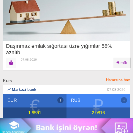
Daşınmaz əmlak sığortası üzrə yığımlar 58%
azalıb
07.08.2026
Ətraflı
Hamısına bax
Kurs
Mərkəzi bank
07.08.2026
₽
$
RUB
USD
1
2.0816
1.7