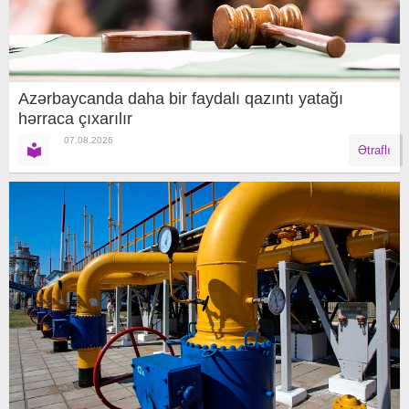
Azərbaycanda daha bir faydalı qazıntı yatağı
hərraca çıxarılır
07.08.2026
Ətraflı