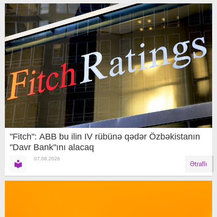
"Fitch": ABB bu ilin IV rübünə qədər Özbəkistanın
"Davr Bank"ını alacaq
07.08.2026
Ətraflı