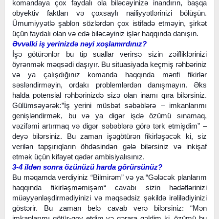
komandaya çox faydalı ola biləcəyinizə inandırın, başqa
obyektiv faktları və çoxsaylı nailiyyətlərinizi bölüşün.
Ümumiyyətlə şablon sözlərdən çox istifadə etməyin, şirkət
üçün faydalı olan və edə biləcəyiniz işlər haqqında danışın.
Əvvəlki iş yerinizdə nəyi xoşlamırdınız?
İşə götürənlər bu tip suallar verirsə sizin zəifliklərinizi
öyrənmək məqsədi daşıyır. Bu situasiyada keçmiş rəhbəriniz
və ya çalışdığınız komanda haqqında mənfi fikirlər
səsləndirməyin, ordakı problemlərdən danışmayın. Əks
halda potensial rəhbərinizdə sizə olan inamı qıra bilərsiniz.
Gülümsəyərək:”İş yerini müsbət səbəblərə – imkanlarımı
genişləndirmək, bu və ya digər işdə özümü sınamaq,
vəzifəmi artırmaq və digər səbəblərə görə tərk etmişdim” –
deyə bilərsiniz. Bu zaman işəgötürən fikirləşəcək ki, siz
verilən tapşırıqların öhdəsindən gələ bilərsiniz və inkişaf
etmək üçün kifayət qədər ambisiyalısınız.
3-4 ildən sonra özünüzü harda görürsünüz?
Bu məqamda verdiyiniz “Bilmirəm” və ya “Gələcək planlarım
haqqında fikirləşməmişəm“ cavabı sizin hədəflərinizi
müəyyənləşdirmədiyinizi və məqsədsiz şəkildə irəlilədiyinizi
göstərir. Bu zaman belə cavab verə bilərsiniz: “Mən
imkanlarımı götür-qoy etdim və qərara gəldim ki, özümü bu