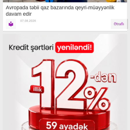
Avropada təbii qaz bazarında qeyri-müəyyənlik
davam edir
07.08.2026
Ətraflı