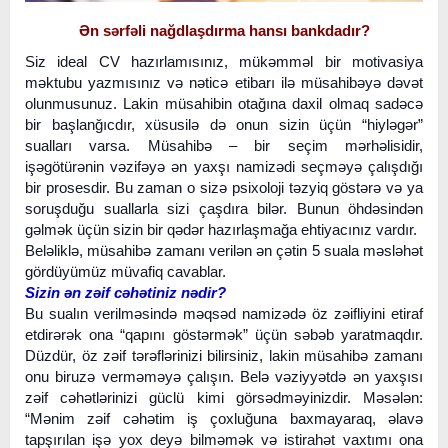
Ən sərfəli nağdlaşdırma hansı bankdadır?
Siz ideal CV hazırlamısınız, mükəmməl bir motivasiya
məktubu yazmısınız və nəticə etibarı ilə müsahibəyə dəvət
olunmusunuz. Lakin müsahibin otağına daxil olmaq sadəcə
bir başlanğıcdır, xüsusilə də onun sizin üçün “hiyləgər”
sualları varsa. Müsahibə – bir seçim mərhəlisidir,
işəgötürənin vəzifəyə ən yaxşı namizədi seçməyə çalışdığı
bir prosesdir. Bu zaman o sizə psixoloji təzyiq göstərə və ya
soruşduğu suallarla sizi çaşdıra bilər. Bunun öhdəsindən
gəlmək üçün sizin bir qədər hazırlaşmağa ehtiyacınız vardır.
Beləliklə, müsahibə zamanı verilən ən çətin 5 suala məsləhət
gördüyümüz müvafiq cavablar.
Sizin ən zəif cəhətiniz nədir?
Bu sualın verilməsində məqsəd namizədə öz zəifliyini etiraf
etdirərək ona “qapını göstərmək” üçün səbəb yaratmaqdır.
Düzdür, öz zəif tərəflərinizi bilirsiniz, lakin müsahibə zamanı
onu biruzə verməməyə çalışın. Belə vəziyyətdə ən yaxşısı
zəif cəhətlərinizi güclü kimi görsədməyinizdir. Məsələn:
“Mənim zəif cəhətim iş çoxluğuna baxmayaraq, əlavə
tapşırılan işə yox deyə bilməmək və istirahət vaxtımı ona