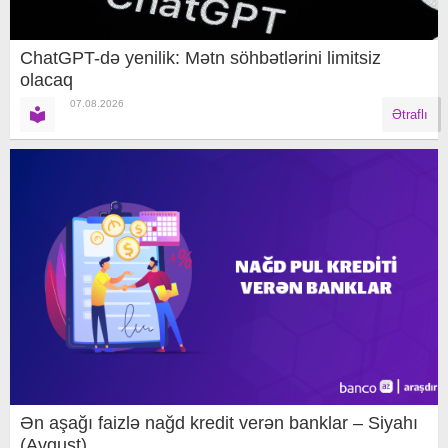
ChatGPT-də yenilik: Mətn söhbətlərini limitsiz
olacaq
07.08.2026
Ətraflı
Ən aşağı faizlə nağd kredit verən banklar – Siyahı
(Avqust)