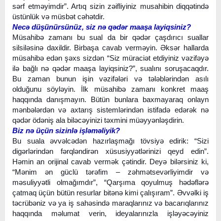
sərf etməyimdir”. Artıq sizin zəifliyiniz musahibin diqqətində
üstünlük və müsbət cəhətdir.
Necə düşünürsünüz, siz nə qədər maaşa layiqsiniz?
Müsahibə zamanı bu sual da bir qədər çaşdırıcı suallar
silsiləsinə daxildir. Birbaşa cavab verməyin. Əksər hallarda
müsahibə edən şəxs sizdən “Siz müraciət etdiyiniz vəzifəyə
ilə bağlı nə qədər maaşa layiqsiniz?”, sualını soruşacaqdır.
Bu zaman bunun işin vəzifələri və tələblərindən asılı
olduğunu söyləyin. İlk müsahibə zamanı konkret maaş
haqqında danışmayın. Bütün bunlara baxmayaraq onlayn
mənbələrdən və axtarış sistemlərindən istifadə edərək nə
qədər ödəniş ala biləcəyinizi təxmini müəyyənləşdirin.
Biz nə üçün sizinlə işləməliyik?
Bu suala əvvəlcədən hazırlaşmağı tövsiyə edirik: “Sizi
digərlərindən fərqləndirən xüsusiyyətlərinizi qeyd edin”.
Həmin an orijinal cavab vermək çətindir. Deyə bilərsiniz ki,
“Mənim ən güclü tərəfim – zəhmətsevərliyimdir və
məsuliyyətli olmağımdır”, “Qarşıma qoyulmuş hədəflərə
çatmaq üçün bütün resurlar bitənə kimi çalışıram”. Əvvəlki iş
təcrübəniz və ya iş sahəsində maraqlarınız və bacarıqlarınız
haqqında məlumat verin, ideyalarınızla işləyəcəyiniz