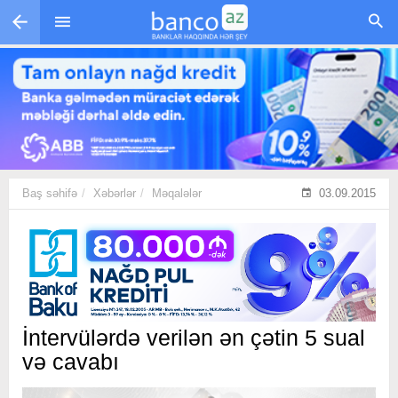
Skip to main content
Baş səhifə
Xəbərlər
Məqalələr
03.09.2015
İntervülərdə verilən ən çətin 5 sual
və cavabı