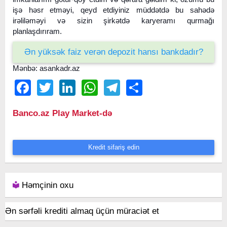
işə həsr etməyi, qeyd etdiyiniz müddətdə bu sahədə
irəliləməyi və sizin şirkətdə karyeramı qurmağı
planlaşdırıram.
Ən yüksək faiz verən depozit hansı bankdadır?
Mənbə: asankadr.az
Facebook
Twitter
LinkedIn
WhatsApp
Telegram
Share
Banco.az Play Market-də
Kredit sifariş edin
Həmçinin oxu
Ən sərfəli krediti almaq üçün müraciət et