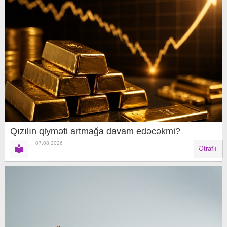
Qızılın qiyməti artmağa davam edəcəkmi?
07.08.2026
Ətraflı