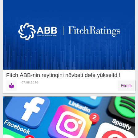
Fitch ABB-nin reytinqini növbəti dəfə yüksəltdi!
07.08.2026
Ətraflı