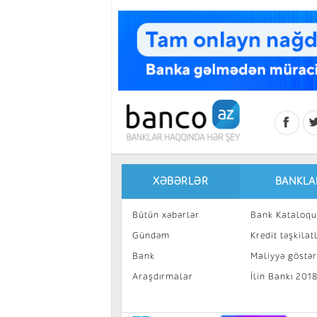
Skip to main content
XƏBƏRLƏR
BANKLA
Bütün xəbərlər
Bank Kataloqu
Gündəm
Kredit təşkilatl
Bank
Maliyyə göstəri
Araşdırmalar
İlin Bankı 201
İnvestisiya