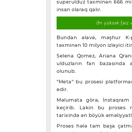
superulduz təxminən 666 mily
insan olaraq qalır.
Ən yüksək faiz 
Bundan əlavə, məşhur K-p
təxminən 10 milyon izləyici itir
Selena Qomez, Ariana Qrand
ulduzların fan bazasında
olunub.
"Meta" bu prosesi platforman
edir.
Məlumata görə, İnstaqram 
keçirib. Lakin bu proses
tarixində ən böyük əməliyyatl
Proses hələ tam başa çatma