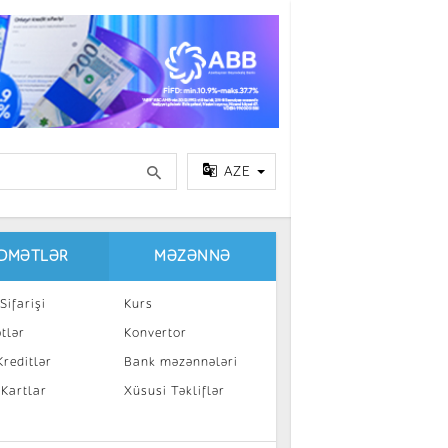
AZE
IDMƏTLƏR
MƏZƏNNƏ
Sifarişi
Kurs
tlər
Konvertor
reditlər
Bank məzənnələri
 Kartlar
Xüsusi Təkliflər
a