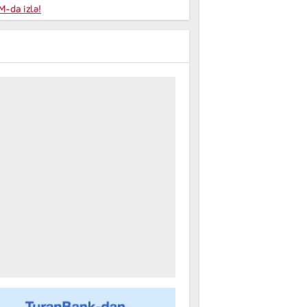
niyalar
-da izlə!
farişi
m