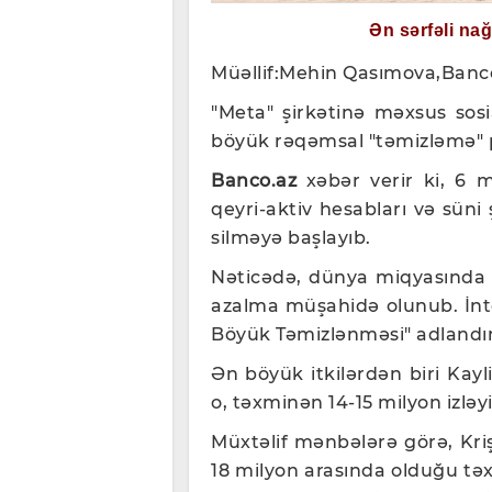
Ən sərfəli na
Müəllif:Mehin Qasımova,Banc
"Meta" şirkətinə məxsus sosi
böyük rəqəmsal "təmizləmə" p
Banco.az
xəbər verir ki, 6 m
qeyri-aktiv hesabları və süni ş
silməyə başlayıb.
Nəticədə, dünya miqyasında m
azalma müşahidə olunub. İnter
Böyük Təmizlənməsi" adlandırı
Ən böyük itkilərdən biri Ka
o, təxminən 14-15 milyon izləyici
Müxtəlif mənbələrə görə, Kriş
18 milyon arasında olduğu təx