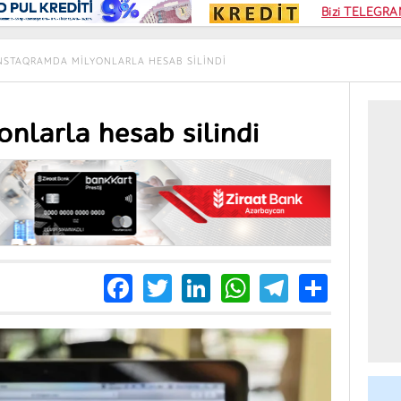
Kampa
Bizi TELEGRAM
Kart si
NSTAQRAMDA MILYONLARLA HESAB SILINDI
ramda milyonlarla hesab silindi
Facebook
Twitter
LinkedIn
WhatsApp
Telegra
Share