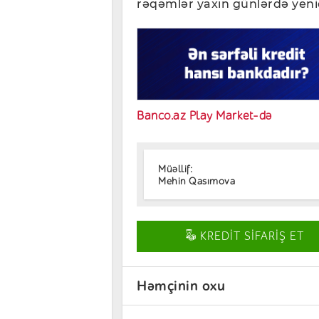
rəqəmlər yaxın günlərdə yenid
Banco.az Play Market-də
Müəllif:
Mehin Qasımova
KREDİT SİFARİŞ ET
Həmçinin oxu