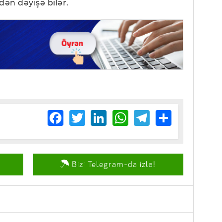
ən dəyişə bilər.
Facebook
Twitter
LinkedIn
WhatsApp
Telegram
Share
Bizi Telegram-da izlə!