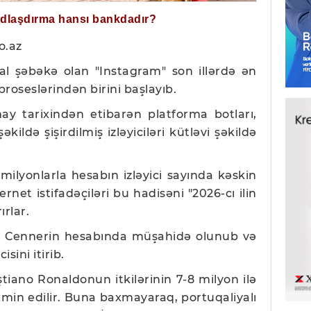
ğdlaşdırma hansı bankdadır?
o.az
al şəbəkə olan "Instagram" son illərdə ən
roseslərindən birini başlayıb.
ay tarixindən etibarən platforma botları,
əkildə şişirdilmiş izləyiciləri kütləvi şəkildə
ilyonlarla hesabın izləyici sayında kəskin
net istifadəçiləri bu hadisəni "2026-cı ilin
rlar.
yli Cennerin hesabında müşahidə olunub və
sini itirib.
tiano Ronaldonun itkilərinin 7-8 milyon ilə
min edilir. Buna baxmayaraq, portuqaliyalı