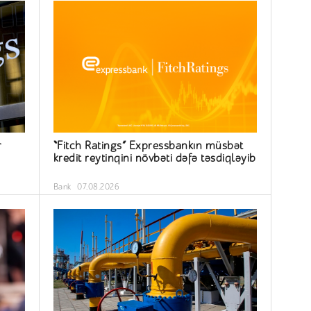
r
“Fitch Ratings” Expressbankın müsbət
kredit reytinqini növbəti dəfə təsdiqləyib
Bank
07.08.2026