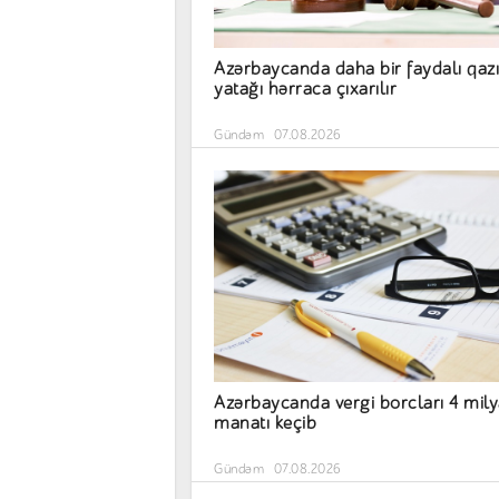
Azərbaycanda daha bir faydalı qazı
yatağı hərraca çıxarılır
Gündəm
07.08.2026
Azərbaycanda vergi borcları 4 mil
manatı keçib
Gündəm
07.08.2026