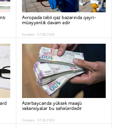
ntı
Avropada təbii qaz bazarında qeyri-
müəyyənlik davam edir
Gündəm
07.08.2026
yard
Azərbaycanda yüksək maaşlı
vakansiyalar bu sahələrdədir
Gündəm
07.08.2026