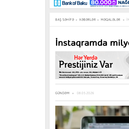
Maraqlı
BancoTV
Müsahibə
BAŞ SƏHIFƏ
XƏBƏRLƏR
MƏQALƏLƏR
İ
İnstaq
GÜNDƏM
08.05.2026