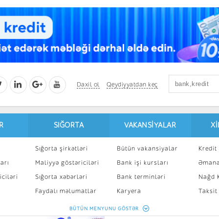
Daxil ol
Qeydiyyatdan keç
R
SIĞORTA
VAKANSIYALAR
X
Sığorta şirkətləri
Bütün vakansiyalar
Kredit 
arı
Maliyyə göstəriciləri
Bank işi kursları
Əmanə
ciləri
Sığorta xəbərləri
Bank terminləri
Nağd K
8
Faydalı məlumatlar
Karyera
Taksit
Sığorta kalkulyatoru
Peşakar inkişaf
İpotek
BÜTÜN MENYUNU GÖSTƏR