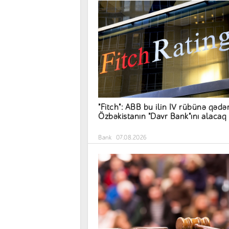
"Fitch": ABB bu ilin IV rübünə qədə
Özbəkistanın "Davr Bank"ını alacaq
Bank
07.08.2026