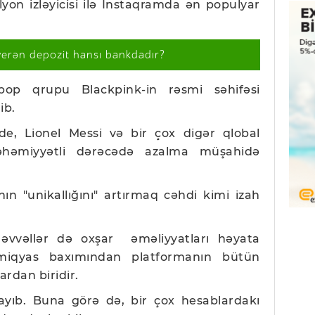
on izləyicisi ilə İnstaqramda ən populyar
verən depozit hansı bankdadır?
op qrupu Blackpink-in rəsmi səhifəsi
ib.
e, Lionel Messi və bir çox digər qlobal
 əhəmiyyətli dərəcədə azalma müşahidə
ın "unikallığını" artırmaq cəhdi kimi izah
əvvəllər də oxşar əməliyyatları həyata
 miqyas baxımından platformanın bütün
ardan biridir.
yıb. Buna görə də, bir çox hesablardakı