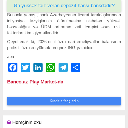
Ən yüksək faiz verən depozit hansı bankdadır?
Bununla yanaşı, bank Azərbaycanın ticarət tərəfdaşlarından
inflyasiya təzyiqlərinin ötürülməsinə nisbətən yüksək
həssaslığını və ÜDM artımının zəif tempini əsas risk
faktorları kimi qiymətləndirir.
Qeyd edək ki, 2026-cı il üzrə cari əməliyyatlar balansının
profisiti üzrə ən yüksək proqnoz ING-yə aiddir.
apa
Facebook
Twitter
LinkedIn
WhatsApp
Telegram
Share
Banco.az Play Market-də
Kredit sifariş edin
Həmçinin oxu