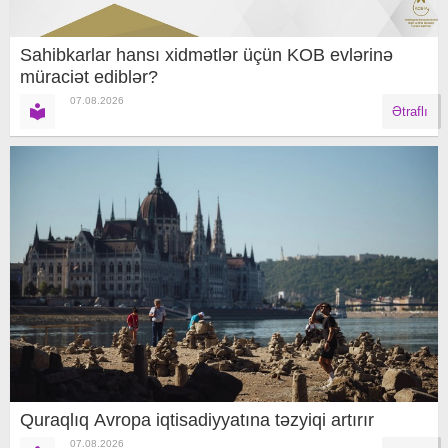
Sahibkarlar hansı xidmətlər üçün KOB evlərinə
müraciət ediblər?
07.08.2026
Ətraflı
Quraqlıq Avropa iqtisadiyyatına təzyiqi artırır
07.08.2026