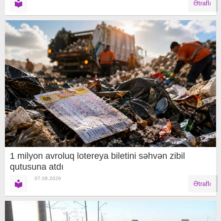
Ətraflı
1 milyon avroluq lotereya biletini səhvən zibil
qutusuna atdı
07.08.2026
Ətraflı