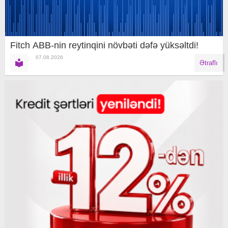
Fitch ABB-nin reytinqini növbəti dəfə yüksəltdi!
07.08.2026
Ətraflı