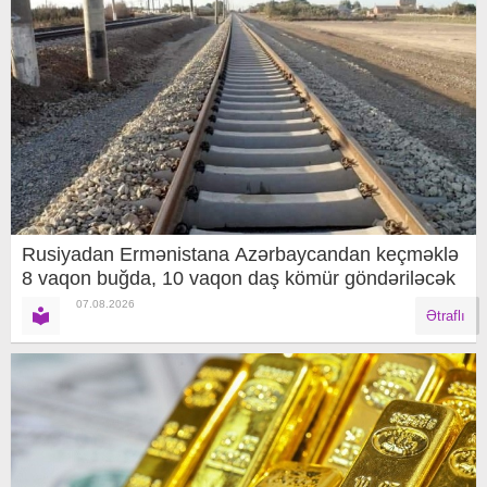
Rusiyadan Ermənistana Azərbaycandan keçməklə
8 vaqon buğda, 10 vaqon daş kömür göndəriləcək
07.08.2026
Ətraflı