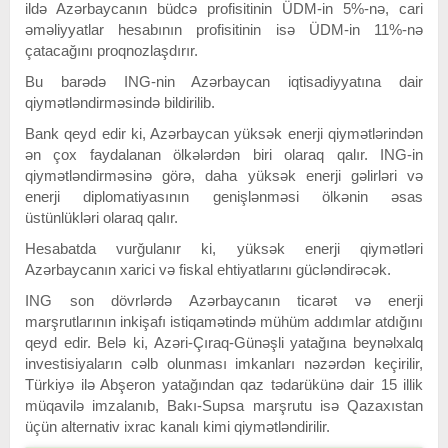
ildə Azərbaycanın büdcə profisitinin ÜDM-in 5%-nə, cari
əməliyyatlar hesabının profisitinin isə ÜDM-in 11%-nə
çatacağını proqnozlaşdırır.
Bu barədə ING-nin Azərbaycan iqtisadiyyatına dair
qiymətləndirməsində bildirilib.
Bank qeyd edir ki, Azərbaycan yüksək enerji qiymətlərindən
ən çox faydalanan ölkələrdən biri olaraq qalır. ING-in
qiymətləndirməsinə görə, daha yüksək enerji gəlirləri və
enerji diplomatiyasının genişlənməsi ölkənin əsas
üstünlükləri olaraq qalır.
Hesabatda vurğulanır ki, yüksək enerji qiymətləri
Azərbaycanın xarici və fiskal ehtiyatlarını gücləndirəcək.
ING son dövrlərdə Azərbaycanın ticarət və enerji
marşrutlarının inkişafı istiqamətində mühüm addımlar atdığını
qeyd edir. Belə ki, Azəri-Çıraq-Günəşli yatağına beynəlxalq
investisiyaların cəlb olunması imkanları nəzərdən keçirilir,
Türkiyə ilə Abşeron yatağından qaz tədarükünə dair 15 illik
müqavilə imzalanıb, Bakı-Supsa marşrutu isə Qazaxıstan
üçün alternativ ixrac kanalı kimi qiymətləndirilir.