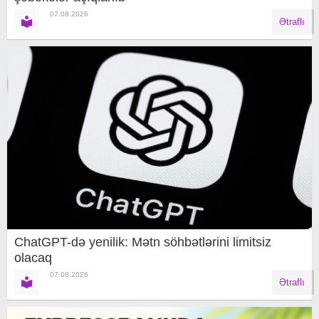
07.08.2026
Ətraflı
ChatGPT-də yenilik: Mətn söhbətlərini limitsiz
olacaq
07.08.2026
Ətraflı