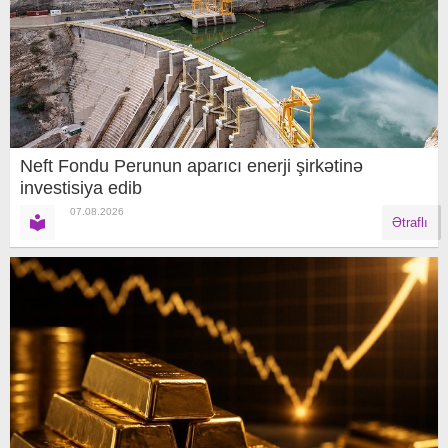
Neft Fondu Perunun aparıcı enerji şirkətinə
investisiya edib
07.08.2026
Ətraflı