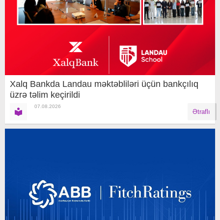
Xalq Bankda Landau məktəbliləri üçün bankçılıq
üzrə təlim keçirildi
07.08.2026
Ətraflı