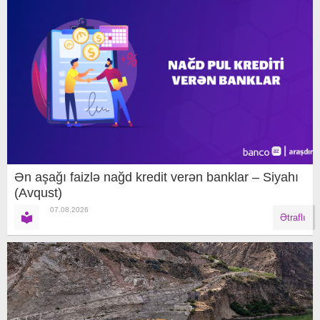
Ən aşağı faizlə nağd kredit verən banklar – Siyahı
(Avqust)
07.08.2026
Ətraflı