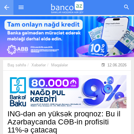
Skip to main content
Baş səhifə
Xəbərlər
Məqalələr
12.06.2026
ING-dən ən yüksək proqnoz: Bu il
Azərbaycanda CƏB-in profisiti
11%-ə çatacaq