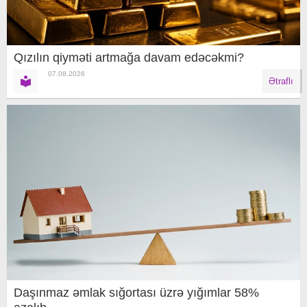
Qızılın qiyməti artmağa davam edəcəkmi?
07.08.2026
Ətraflı
Daşınmaz əmlak sığortası üzrə yığımlar 58%