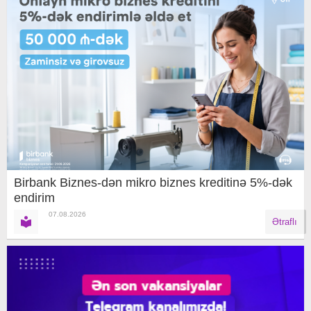
Birbank Biznes-dən mikro biznes kreditinə 5%-dək
endirim
07.08.2026
Ətraflı