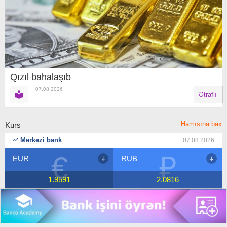
Qızıl bahalaşıb
07.08.2026
Ətraflı
Hamısına bax
Kurs
Mərkəzi bank
07.08.2026
₽
$
RUB
USD
2.0816
1.7