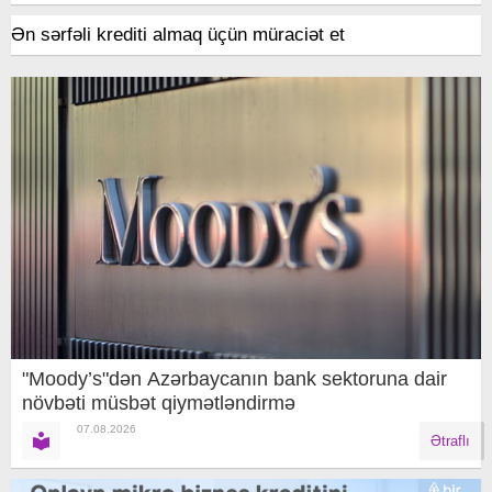
Ən sərfəli krediti almaq üçün müraciət et
"Moody’s"dən Azərbaycanın bank sektoruna dair
növbəti müsbət qiymətləndirmə
07.08.2026
Ətraflı