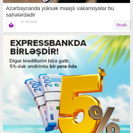
Azərbaycanda yüksək maaşlı vakansiyalar bu
sahələrdədir
07.08.2026
Ətraflı