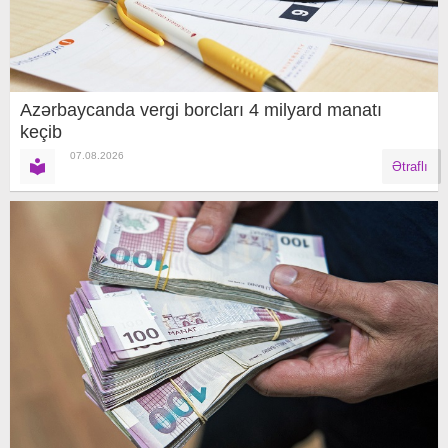
Azərbaycanda vergi borcları 4 milyard manatı
keçib
07.08.2026
Ətraflı