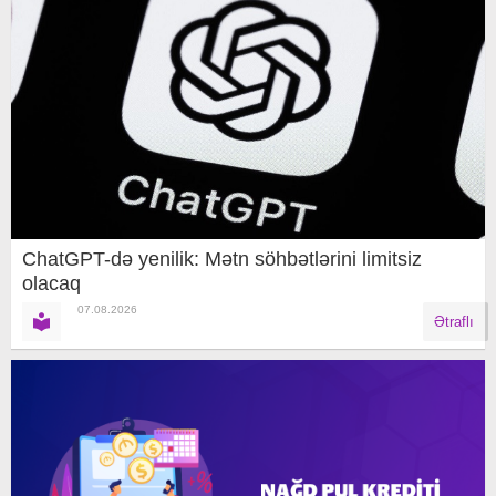
ChatGPT-də yenilik: Mətn söhbətlərini limitsiz
olacaq
07.08.2026
Ətraflı