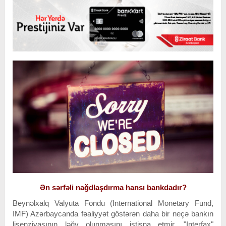
Ən sərfəli nağdlaşdırma hansı bankdadır?
Beynəlxalq Valyuta Fondu (International Monetary Fund,
IMF) Azərbaycanda fəaliyyət göstərən daha bir neçə bankın
lisenziyasının ləğv olunmasını istisna etmir. "Interfax"