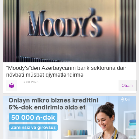
"Moody’s"dən Azərbaycanın bank sektoruna dair
növbəti müsbət qiymətləndirmə
07.08.2026
Ətraflı