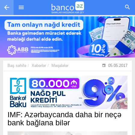
Skip to main content
Baş səhifə
Xəbərlər
Məqalələr
05.05.2017
IMF: Azərbaycanda daha bir neçə
bank bağlana bilər