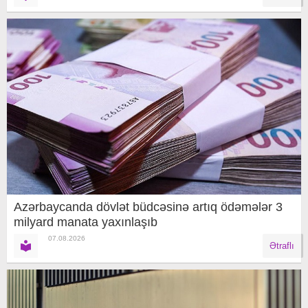
Azərbaycanda dövlət büdcəsinə artıq ödəmələr 3
milyard manata yaxınlaşıb
07.08.2026
Ətraflı