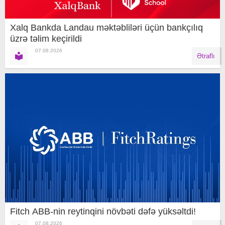
Xalq Bankda Landau məktəbliləri üçün bankçılıq
üzrə təlim keçirildi
07.08.2026
Ətraflı
Fitch ABB-nin reytinqini növbəti dəfə yüksəltdi!
07.08.2026