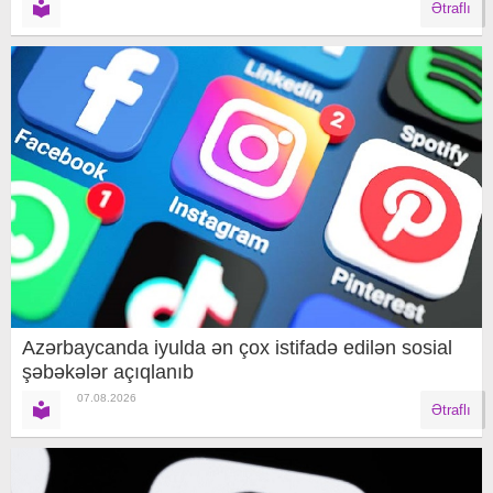
Ətraflı
Azərbaycanda iyulda ən çox istifadə edilən sosial
şəbəkələr açıqlanıb
07.08.2026
Ətraflı