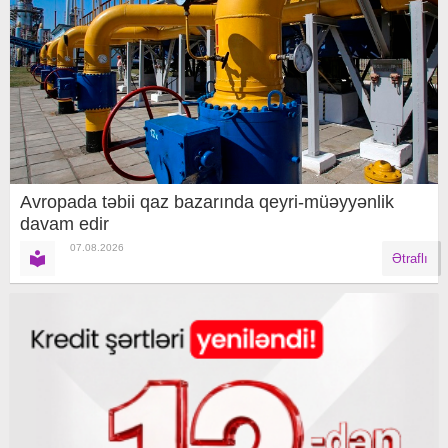
Avropada təbii qaz bazarında qeyri-müəyyənlik
davam edir
07.08.2026
Ətraflı