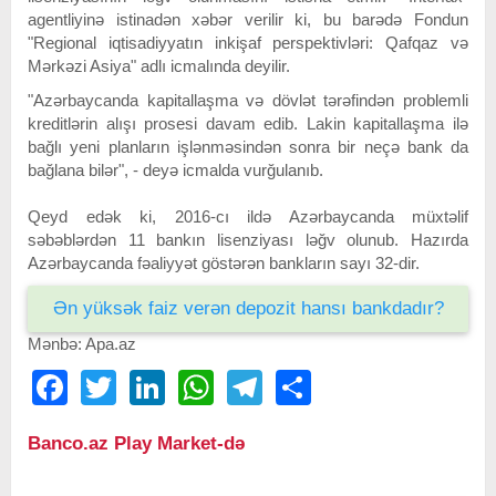
agentliyinə istinadən xəbər verilir ki, bu barədə Fondun
"Regional iqtisadiyyatın inkişaf perspektivləri: Qafqaz və
Mərkəzi Asiya" adlı icmalında deyilir.
"Azərbaycanda kapitallaşma və dövlət tərəfindən problemli
kreditlərin alışı prosesi davam edib. Lakin kapitallaşma ilə
bağlı yeni planların işlənməsindən sonra bir neçə bank da
bağlana bilər", - deyə icmalda vurğulanıb.
Qeyd edək ki, 2016-cı ildə Azərbaycanda müxtəlif
səbəblərdən 11 bankın lisenziyası ləğv olunub. Hazırda
Azərbaycanda fəaliyyət göstərən bankların sayı 32-dir.
Ən yüksək faiz verən depozit hansı bankdadır?
Mənbə: Apa.az
Facebook
Twitter
LinkedIn
WhatsApp
Telegram
Share
Banco.az Play Market-də