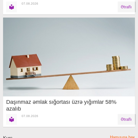
07.08.2026
Ətraflı
Daşınmaz əmlak sığortası üzrə yığımlar 58%
azalıb
07.08.2026
Ətraflı
Hamısına bax
Kurs