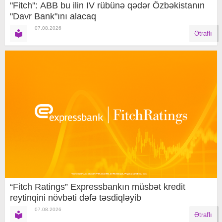
"Fitch": ABB bu ilin IV rübünə qədər Özbəkistanın
"Davr Bank"ını alacaq
07.08.2026
Ətraflı
“Fitch Ratings” Expressbankın müsbət kredit
reytinqini növbəti dəfə təsdiqləyib
07.08.2026
Ətraflı