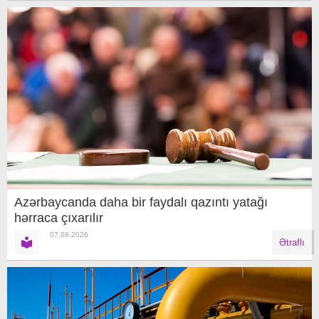
Azərbaycanda daha bir faydalı qazıntı yatağı
hərraca çıxarılır
07.08.2026
Ətraflı