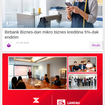
Birbank Biznes-dən mikro biznes kreditinə 5%-dək
endirim
07.08.2026
Ətraflı