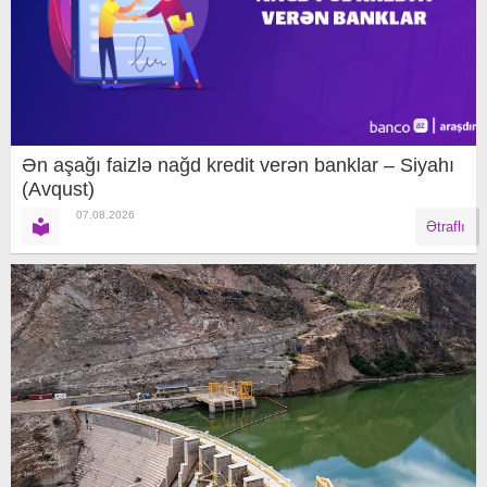
Ən aşağı faizlə nağd kredit verən banklar – Siyahı
(Avqust)
07.08.2026
Ətraflı