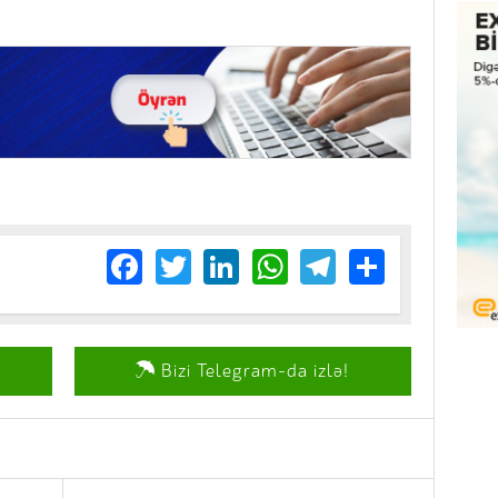
Facebook
Twitter
LinkedIn
WhatsApp
Telegram
Share
Bizi Telegram-da izlə!