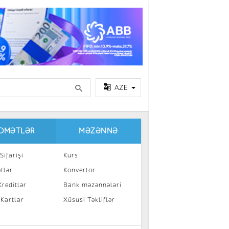
AZE
IDMƏTLƏR
MƏZƏNNƏ
Sifarişi
Kurs
tlər
Konvertor
reditlər
Bank məzənnələri
 Kartlar
Xüsusi Təkliflər
a