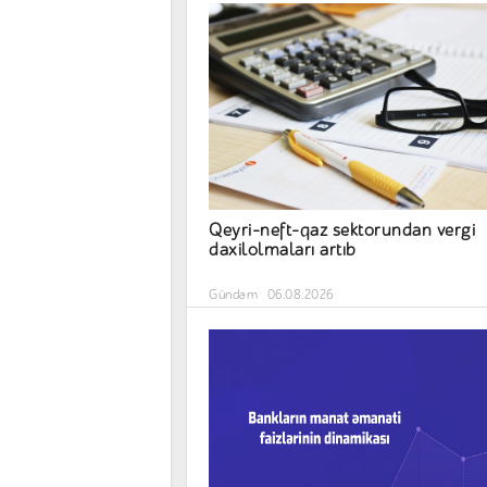
Qeyri-neft-qaz sektorundan vergi
daxilolmaları artıb
Gündəm
06.08.2026