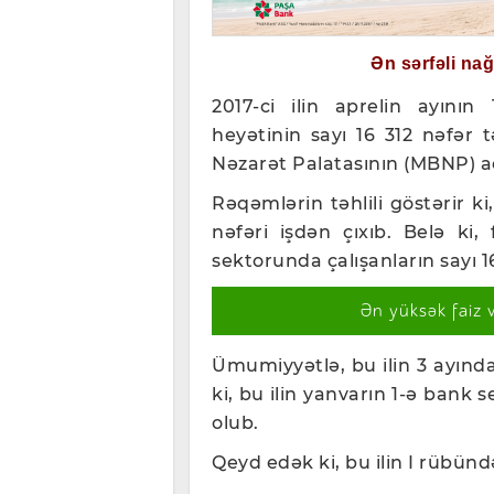
Ən sərfəli na
2017-ci ilin aprelin ayını
heyətinin sayı 16 312 nəfər 
Nəzarət Palatasının (MBNP) açı
Rəqəmlərin təhlili göstərir k
nəfəri işdən çıxıb. Belə ki,
sektorunda çalışanların sayı 1
Ən yüksək faiz 
Ümumiyyətlə, bu ilin 3 ayınd
ki, bu ilin yanvarın 1-ə bank s
olub.
Qeyd edək ki, bu ilin I rübünd