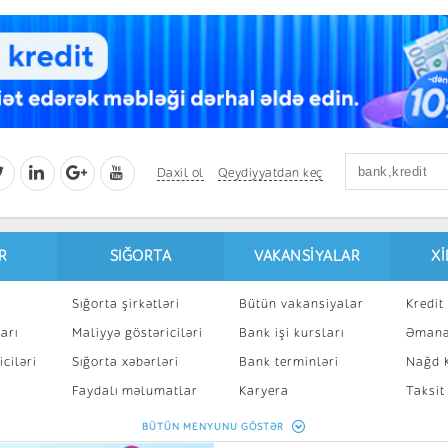
Daxil ol
Qeydiyyatdan keç
R
SIĞORTA
VAKANSIYALAR
X
Sığorta şirkətləri
Bütün vakansiyalar
Kredit 
arı
Maliyyə göstəriciləri
Bank işi kursları
Əmanə
ciləri
Sığorta xəbərləri
Bank terminləri
Nağd K
8
Faydalı məlumatlar
Karyera
Taksit
Sığorta kalkulyatoru
Peşakar inkişaf
İpotek
BÜTÜN MENYUNU GÖSTƏR