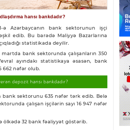
ğdlaşdırma hansı bankdadır?
n 1-ə Azərbaycanın bank sektorunun işçi
təşkil edib. Bu barədə Maliyyə Bazarlarına
qladığı statistikada deyilir.
i, martda bank sektorunda çalışanların 350
 fevral ayındakı statistikaya əsasən, bank
6 662 nəfər olub.
verən depozit hansı bankdadır?
a bank sektorunu 635 nəfər tərk edib. Belə
ektorunda çalışan işçilərin sayı 16 947 nəfər
ə ölkədə 32 bank fəaliyyət göstərib.