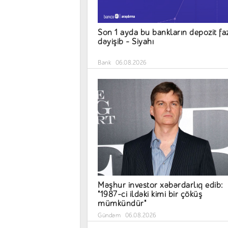
Son 1 ayda bu bankların depozit faz
dəyişib – Siyahı
Bank
06.08.2026
Məşhur investor xəbərdarlıq edib:
"1987-ci ildəki kimi bir çöküş
mümkündür"
Gündəm
06.08.2026