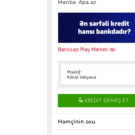
Mənbə: Apa.az
Banco.az Play Market-də
Müəllif:
Könül Vəliyeva
KREDİT SİFARİŞ ET
Həmçinin oxu