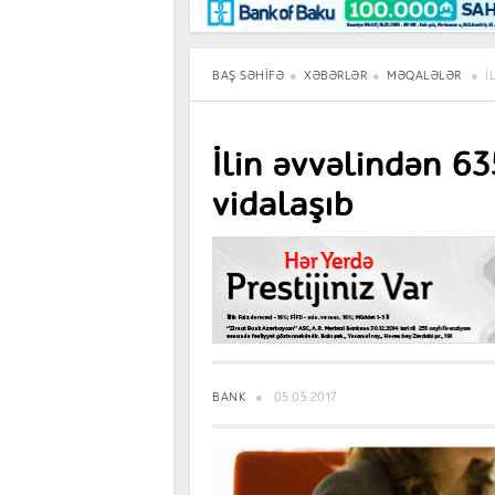
Maraqlı
BancoTV
Müsahibə
BAŞ SƏHIFƏ
XƏBƏRLƏR
MƏQALƏLƏR
İ
İlin əvvəlindən 63
vidalaşıb
BANK
05.05.2017