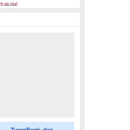
niyalar
-da izlə!
farişi
m