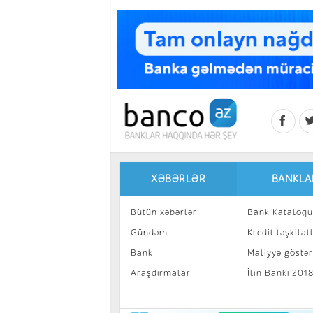
Skip to main content
XƏBƏRLƏR
BANKLA
Bütün xəbərlər
Bank Kataloqu
Gündəm
Kredit təşkilatl
Bank
Maliyyə göstəri
Araşdırmalar
İlin Bankı 201
İnvestisiya