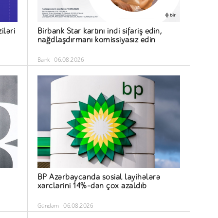
iləri
Birbank Star kartını indi sifariş edin,
nağdlaşdırmanı komissiyasız edin
Bank
06.08.2026
BP Azərbaycanda sosial layihələrə
xərclərini 14%-dən çox azaldıb
Gündəm
06.08.2026