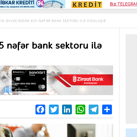
Kampa
Bizi TELEGRAM
Kart si
LIN ƏVVƏLINDƏN 635 NƏFƏR BANK SEKTORU ILƏ VIDALAŞIB
5 nəfər bank sektoru ilə
Facebook
Twitter
LinkedIn
WhatsApp
Telegra
Share