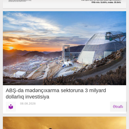
ABŞ-da mədənçıxarma sektoruna 3 milyard
dollarlıq investisiya
08.08.2026
Ətraflı