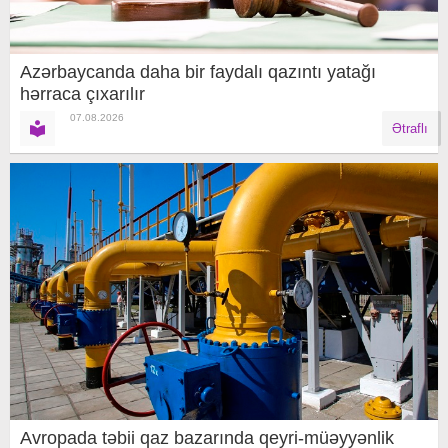
Azərbaycanda daha bir faydalı qazıntı yatağı
hərraca çıxarılır
07.08.2026
Ətraflı
Avropada təbii qaz bazarında qeyri-müəyyənlik