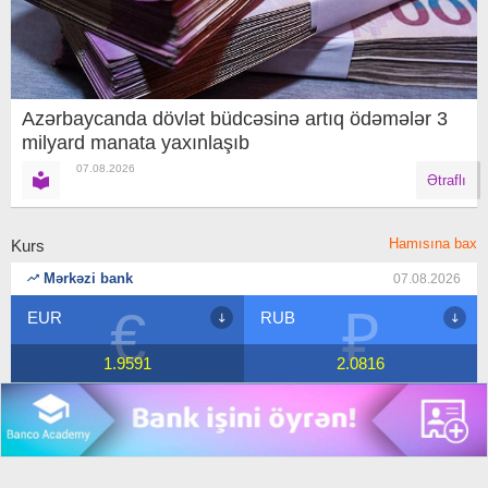
Azərbaycanda dövlət büdcəsinə artıq ödəmələr 3
milyard manata yaxınlaşıb
07.08.2026
Ətraflı
Hamısına bax
Kurs
Mərkəzi bank
07.08.2026
€
₽
EUR
RUB
1.9591
2.0816