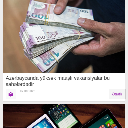
Azərbaycanda yüksək maaşlı vakansiyalar bu
sahələrdədir
07.08.2026
Ətraflı