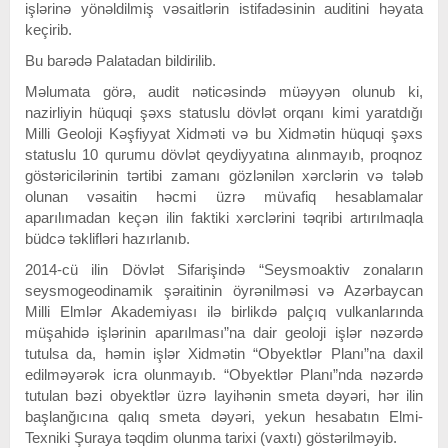
işlərinə yönəldilmiş vəsaitlərin istifadəsinin auditini həyata
keçirib.
Bu barədə Palatadan bildirilib.
Məlumata görə, audit nəticəsində müəyyən olunub ki,
nazirliyin hüquqi şəxs statuslu dövlət orqanı kimi yaratdığı
Milli Geoloji Kəşfiyyat Xidməti və bu Xidmətin hüquqi şəxs
statuslu 10 qurumu dövlət qeydiyyatına alınmayıb, proqnoz
göstəricilərinin tərtibi zamanı gözlənilən xərclərin və tələb
olunan vəsaitin həcmi üzrə müvafiq hesablamalar
aparılımadan keçən ilin faktiki xərclərini təqribi artırılmaqla
büdcə təklifləri hazırlanıb.
2014-cü ilin Dövlət Sifarişində “Seysmoaktiv zonaların
seysmogeodinamik şəraitinin öyrənilməsi və Azərbaycan
Milli Elmlər Akademiyası ilə birlikdə palçıq vulkanlarında
müşahidə işlərinin aparılması”na dair geoloji işlər nəzərdə
tutulsa da, həmin işlər Xidmətin “Obyektlər Planı”na daxil
edilməyərək icra olunmayıb. “Obyektlər Planı”nda nəzərdə
tutulan bəzi obyektlər üzrə layihənin smeta dəyəri, hər ilin
başlanğıcına qalıq smeta dəyəri, yekun hesabatın Elmi-
Texniki Şuraya təqdim olunma tarixi (vaxtı) göstərilməyib.