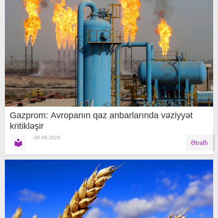
Gazprom: Avropanın qaz anbarlarında vəziyyət
kritikləşir
08.08.2026
Ətraflı