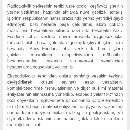
Radioaktivlik xəritəsinin tərtibi üzrə geoloji-kəşfiyyat işlərinin
yerinə yetirilməsi haqqında aktlarda nüvə geofiziki axtarış
işlərinin respublikanın hansı ərazisində yerinə yetirildiyi qeyd
edilməyib, bəzi hallarda başa çatdırılmış işlərə çəkilən
məsrəflərin hesabatdan silinmə dövrü ilə hesabatın Arxiv
Fonduna təhvil verilmə dövrü arasında uyğunsuzluqlar
mövcud olub, başa çatdırılan geoloji-kəşfiyyat işləri üzrə
hesabatlar Arxiv Fonduna təhvil verilsə də, həmin işlərə
çəkilən məsrəflərin ekspedisiyaların mühasibat
hesabatlarından vaxtında silinməməsi səbəbindən
hesabatlarda nöqsanlara yol verilib.
Ekspedisiyalar tərəfindən onlara ayrılmış vəsaitin təyinatı
dəyişdirilərək xüsusi təyinatlı əsas vəsaitlərin,
komplektləşdirilmə məmulatlarının və digər bu kimi material
ehtiyatlarının alınmasına yönəldilib, ekspedisiyalar tərəfindən
bəzi obyektlərin layihə-smeta sənədlərində xərc elementləri
üzrə (əmək haqqı, material ehtiyatları, nəqliyyat və.s. xərclər)
norma kimi müəyyən edilən məbləğ ilə geoloji-axtarış və
qiymətləndirmə işlərinin aprılmasına çəkilən faktiki xərclərin
məbləği fərqli olub.