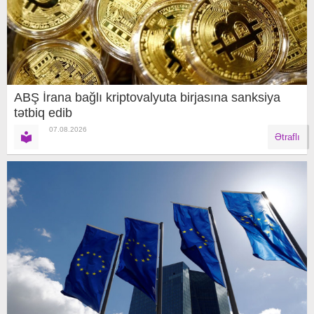
ABŞ İrana bağlı kriptovalyuta birjasına sanksiya
tətbiq edib
07.08.2026
Ətraflı