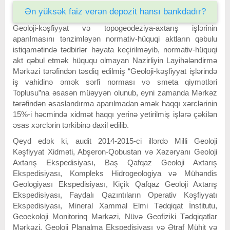
Ən yüksək faiz verən depozit hansı bankdadır?
Geoloji-kəşfiyyat və topogeodeziya-axtarış işlərinin
aparılmasını tənzimləyən normativ-hüquqi aktların qəbulu
istiqamətində tədbirlər həyata keçirilməyib, normativ-hüquqi
akt qəbul etmək hüququ olmayan Nazirliyin Layihələndirmə
Mərkəzi tərəfindən təsdiq edilmiş “Geoloji-kəşfiyyat işlərində
iş vahidinə əmək sərfi norması və smeta qiymətləri
Toplusu”na əsasən müəyyən olunub, eyni zamanda Mərkəz
tərəfindən əsaslandırma aparılmadan əmək haqqı xərclərinin
15%-i həcmində xidmət haqqı yerinə yetirilmiş işlərə çəkilən
əsas xərclərin tərkibinə daxil edilib.
Qeyd edək ki, audit 2014-2015-ci illərdə Milli Geoloji
Kəşfiyyat Xidməti, Abşeron-Qobustan və Xəzəryanı Geoloji
Axtarış Ekspedisiyası, Baş Qafqaz Geoloji Axtarış
Ekspedisiyası, Kompleks Hidrogeologiya və Mühəndis
Geologiyası Ekspedisiyası, Kiçik Qafqaz Geoloji Axtarış
Ekspedisiyası, Faydalı Qazıntıların Operativ Kəşfiyyatı
Ekspedisiyası, Mineral Xammal Elmi Tədqiqat İnstitutu,
Geoekoloji Monitorinq Mərkəzi, Nüvə Geofiziki Tədqiqatlar
Mərkəzi, Geoloji Planalma Ekspedisiyası və Ətraf Mühit və