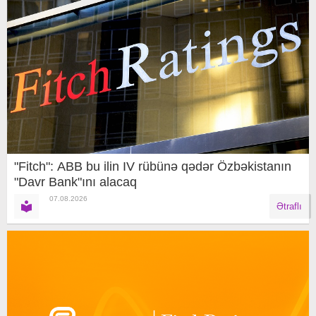
"Fitch": ABB bu ilin IV rübünə qədər Özbəkistanın
"Davr Bank"ını alacaq
07.08.2026
Ətraflı