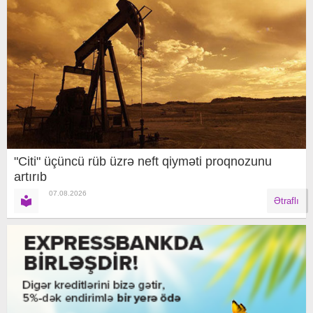
"Citi" üçüncü rüb üzrə neft qiyməti proqnozunu
artırıb
07.08.2026
Ətraflı