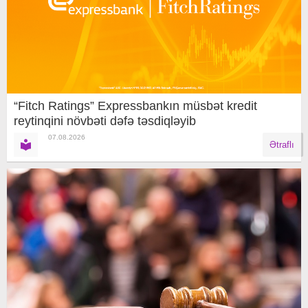
“Fitch Ratings” Expressbankın müsbət kredit
reytinqini növbəti dəfə təsdiqləyib
07.08.2026
Ətraflı