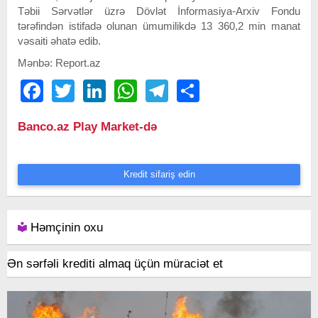
Təbii Sərvətlər üzrə Dövlət İnformasiya-Arxiv Fondu
tərəfindən istifadə olunan ümumilikdə 13 360,2 min manat
vəsaiti əhatə edib.
Mənbə: Report.az
Facebook
Twitter
LinkedIn
WhatsApp
Telegram
Share
Banco.az Play Market-də
Kredit sifariş edin
Həmçinin oxu
Ən sərfəli krediti almaq üçün müraciət et