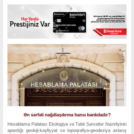
Ən sərfəli nağdlaşdırma hansı bankdadır?
Hesablama Palatası Ekologiya və Təbii Sərvətlər Nazirliyinin
apardığı geoloji-kəşfiyyat və topoqrafiya-geodeziya axtarış