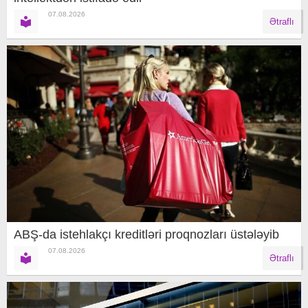
07.08.2026
Ətraflı
ABŞ-da istehlakçı kreditləri proqnozları üstələyib
07.08.2026
Ətraflı