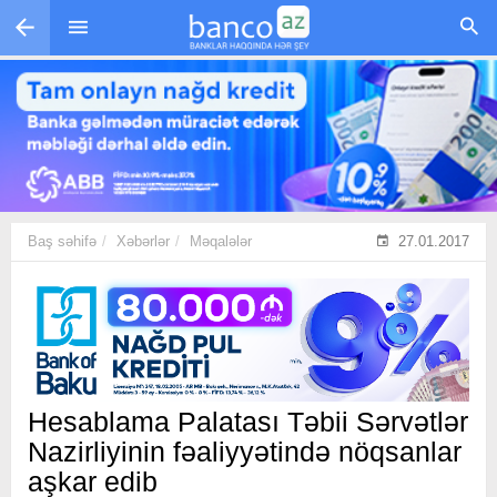
Skip to main content
Baş səhifə
Xəbərlər
Məqalələr
27.01.2017
Hesablama Palatası Təbii Sərvətlər
Nazirliyinin fəaliyyətində nöqsanlar
aşkar edib