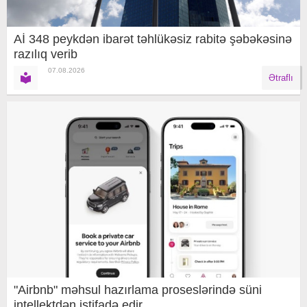
Aİ 348 peykdən ibarət təhlükəsiz rabitə şəbəkəsinə
razılıq verib
07.08.2026
Ətraflı
"Airbnb" məhsul hazırlama proseslərində süni
intellektdən istifadə edir