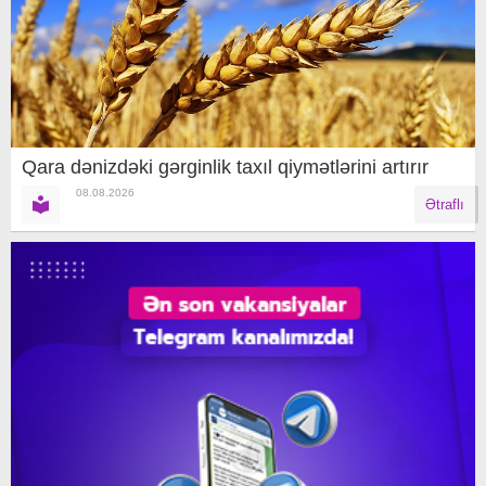
Qara dənizdəki gərginlik taxıl qiymətlərini artırır
08.08.2026
Ətraflı