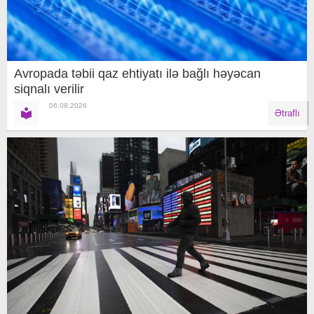
Avropada təbii qaz ehtiyatı ilə bağlı həyəcan
siqnalı verilir
06.08.2026
Ətraflı