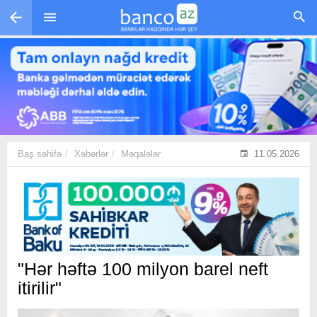
Skip to main content
Baş səhifə
Xəbərlər
Məqalələr
11.05.2026
"Hər həftə 100 milyon barel neft
itirilir"