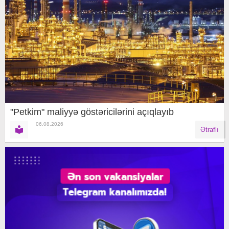
"Petkim" maliyyə göstəricilərini açıqlayıb
06.08.2026
Ətraflı