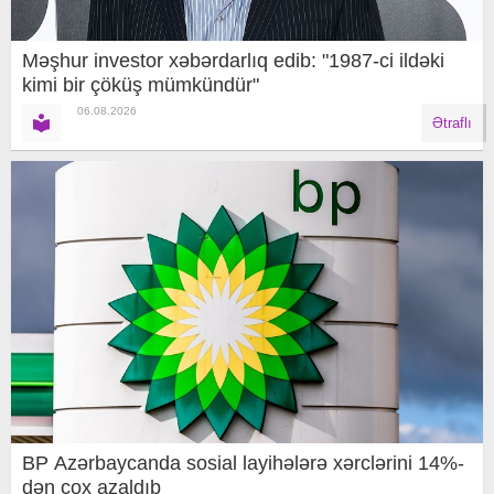
Məşhur investor xəbərdarlıq edib: "1987-ci ildəki
kimi bir çöküş mümkündür"
06.08.2026
Ətraflı
BP Azərbaycanda sosial layihələrə xərclərini 14%-
dən çox azaldıb