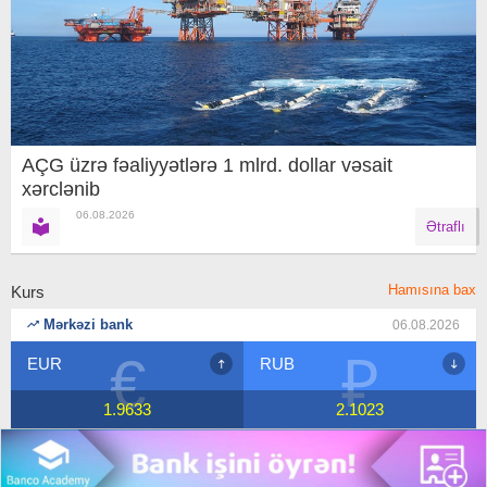
AÇG üzrə fəaliyyətlərə 1 mlrd. dollar vəsait
xərclənib
06.08.2026
Ətraflı
Hamısına bax
Kurs
Mərkəzi bank
06.08.2026
€
₽
EUR
RUB
1.9633
2.1023