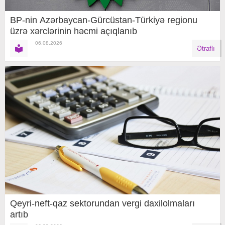
BP-nin Azərbaycan-Gürcüstan-Türkiyə regionu
üzrə xərclərinin həcmi açıqlanıb
06.08.2026
Ətraflı
Qeyri-neft-qaz sektorundan vergi daxilolmaları
artıb