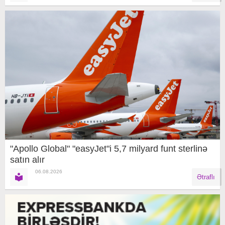
"Apollo Global" "easyJet"i 5,7 milyard funt sterlinə
satın alır
06.08.2026
Ətraflı