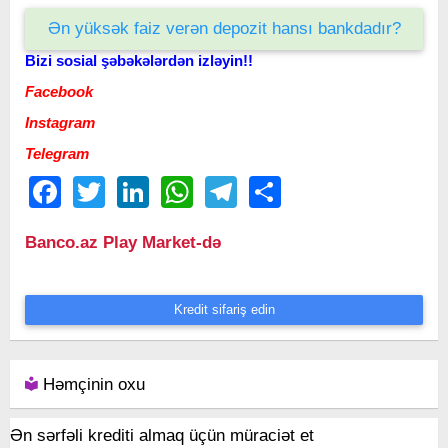
Ən yüksək faiz verən depozit hansı bankdadır?
Bizi sosial şəbəkələrdən izləyin!!
Facebook
Instagram
Telegram
Facebook
Twitter
LinkedIn
WhatsApp
Telegram
Share
Banco.az Play Market-də
Kredit sifariş edin
Həmçinin oxu
Ən sərfəli krediti almaq üçün müraciət et