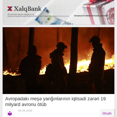
Avropadakı meşə yanğınlarının iqtisadi zərəri 19
milyard avronu ötüb
06.08.2026
Ətraflı