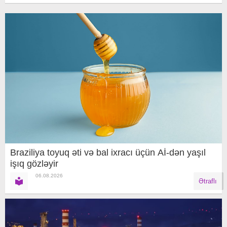
Braziliya toyuq əti və bal ixracı üçün Aİ-dən yaşıl
işıq gözləyir
06.08.2026
Ətraflı