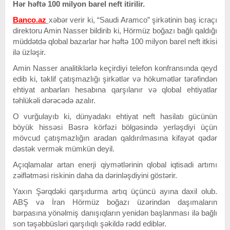
Hər həftə 100 milyon barel neft itirilir.
Banco.az
xəbər verir ki, “Saudi Aramco” şirkətinin baş icraçı
direktoru Amin Nasser bildirib ki, Hörmüz boğazı bağlı qaldığı
müddətdə qlobal bazarlar hər həftə 100 milyon barel neft itkisi
ilə üzləşir.
Amin Nasser analitiklərlə keçirdiyi telefon konfransında qeyd
edib ki, təklif çatışmazlığı şirkətlər və hökumətlər tərəfindən
ehtiyat anbarları hesabına qarşılanır və qlobal ehtiyatlar
təhlükəli dərəcədə azalır.
O vurğulayıb ki, dünyadakı ehtiyat neft hasilatı gücünün
böyük hissəsi Bəsrə körfəzi bölgəsində yerləşdiyi üçün
mövcud çatışmazlığın aradan qaldırılmasına kifayət qədər
dəstək vermək mümkün deyil.
Açıqlamalar artan enerji qiymətlərinin qlobal iqtisadi artımı
zəiflətməsi riskinin daha da dərinləşdiyini göstərir.
Yaxın Şərqdəki qarşıdurma artıq üçüncü ayına daxil olub.
ABŞ və İran Hörmüz boğazı üzərindən daşımaların
bərpasına yönəlmiş danışıqların yenidən başlanması ilə bağlı
son təşəbbüsləri qarşılıqlı şəkildə rədd ediblər.