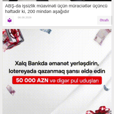
ABŞ-da işsizlik müavinəti üçün müraciətlər üçüncü
həftədir ki, 200 mindən aşağıdır
06.08.2026
Ətraflı