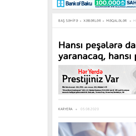
Maraqlı
BancoTV
Müsahibə
BAŞ SƏHIFƏ
XƏBƏRLƏR
MƏQALƏLƏR
H
Hansı peşələrə da
yaranacaq, hansı 
KARYERA
05.08.2020