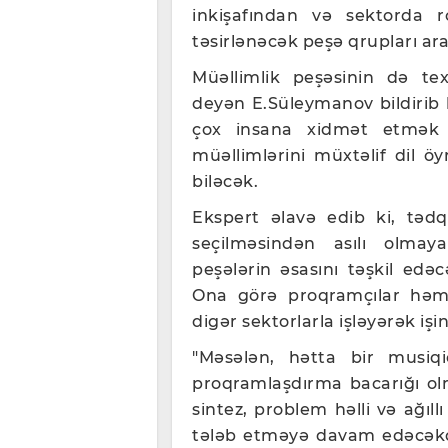
inkişafından və sektorda 
təsirlənəcək peşə qrupları ara
Müəllimlik peşəsinin də texn
deyən E.Süleymanov bildirib k
çox insana xidmət etmək 
müəllimlərini müxtəlif dil ö
biləcək.
Ekspert əlavə edib ki, tədq
seçilməsindən asılı olmaya
peşələrin əsasını təşkil edə
Ona görə proqramçılar həmiş
digər sektorlarla işləyərək işin
"Məsələn, hətta bir musiq
proqramlaşdırma bacarığı olma
sintez, problem həlli və ağıll
tələb etməyə davam edəcəkd