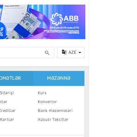
AZE
IDMƏTLƏR
MƏZƏNNƏ
Sifarişi
Kurs
tlər
Konvertor
reditlər
Bank məzənnələri
 Kartlar
Xüsusi Təkliflər
a