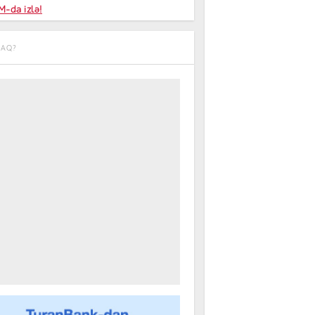
niyalar
-da izlə!
farişi
CAQ?
m