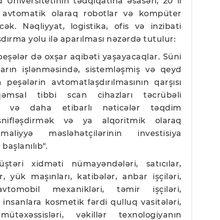
 Universitetinin tədqiqatına əsasən, 20 il
 avtomatik olaraq robotlar və kompüter
əcək. Nəqliyyat, logistika, ofis və inzibati
dırma yolu ilə aparılması nəzərdə tutulur:
peşələr də oxşar aqibəti yaşayacaqlar. Süni
arın işlənməsində, sistemləşmiş və qeyd
peşələrin avtomatlaşdırılmasının qarşısı
əmsal tibbi scan cihazları təcrübəli
ı və daha etibarlı nəticələr təqdim
əsnifləşdirmək və ya alqoritmik olaraq
aliyyə məsləhətçilərinin investisiya
başlanılıb".
təri xidməti nümayəndələri, satıcılar,
ar, yük maşınları, katibələr, anbar işçiləri,
vtomobil mexanikləri, təmir işçiləri,
r, insanlara kosmetik fərdi qulluq vasitələri,
təxəssisləri, vəkillər texnologiyanın