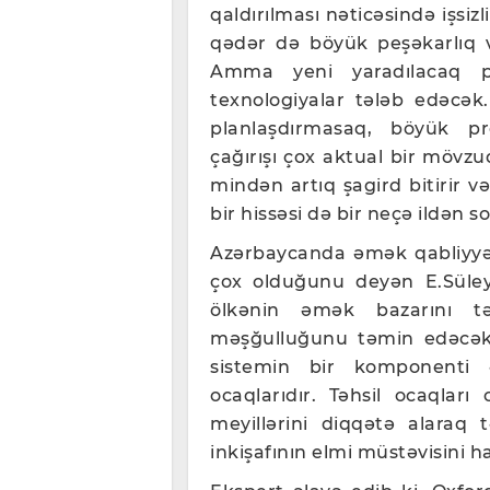
qaldırılması nəticəsində işsiz
qədər də böyük peşəkarlıq v
Amma yeni yaradılacaq p
texnologiyalar tələb edəcək
planlaşdırmasaq, böyük pr
çağırışı çox aktual bir mövz
mindən artıq şagird bitirir və 
bir hissəsi də bir neçə ildən s
Azərbaycanda əmək qabliyyət
çox olduğunu deyən E.Süleym
ölkənin əmək bazarını t
məşğulluğunu təmin edəcək b
sistemin bir komponenti 
ocaqlarıdır. Təhsil ocaqları
meyillərini diqqətə alaraq t
inkişafının elmi müstəvisini ha