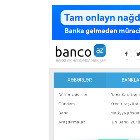
Skip to main content
XƏBƏRLƏR
BANKLA
Bütün xəbərlər
Bank Kataloqu
Gündəm
Kredit təşkilatl
Bank
Maliyyə göstəri
Araşdırmalar
İlin Bankı 201
İnvestisiya