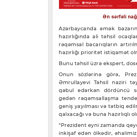
Ən sərfəli na
Azərbaycanda əmək bazarını
hazırlığında ali təhsil ocaql
rəqəmsal bacarıqların artır
hazırlığı prioritet istiqamət ol
Bunu təhsil üzrə ekspert, dos
Onun sözlərinə görə, Pre
Əmrullayevi Təhsil naziri t
qəbul edərkən dördüncü s
gedən rəqəmsallaşma tendens
geniş yayılması və tətbiq edil
qalxacağı və buna hazırlıqlı o
"Prezident eyni zamanda qey
inkişaf edən ölkədir, əhalimi