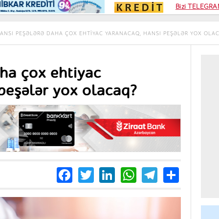
Kampa
Bizi TELEGRAM
Kart si
ANSI PEŞƏLƏRƏ DAHA ÇOX EHTIYAC YARANACAQ, HANSI PEŞƏLƏR YOX OLA
ha çox ehtiyac
peşələr yox olacaq?
Facebook
Twitter
LinkedIn
WhatsApp
Telegra
Share