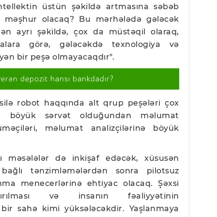
ntellektin üstün şəkildə artmasına səbəb
lər məşhur olacaq? Bu mərhələdə gələcək
n ayrı şəkildə, çox da müstəqil olaraq,
malara görə, gələcəkdə texnologiya və
yən bir peşə olmayacaqdır".
verən depozit hansı bankdadır?
silə robot haqqında alt qrup peşələri çox
ta böyük sərvət olduğundan məlumat
üməçiləri, məlumat analizçilərinə böyük
ı məsələlər də inkişaf edəcək, xüsusən
ə bağlı tənzimləmələrdən sonra pilotsuz
nma menecerlərinə ehtiyac olacaq. Şəxsi
dırılması və insanın fəaliyyətinin
b bir sahə kimi yüksələcəkdir. Yaşlanmaya