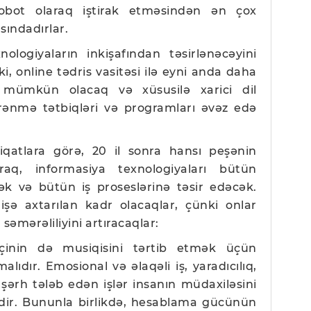
robot olaraq iştirak etməsindən ən çox
sındadırlar.
ologiyaların inkişafından təsirlənəcəyini
i, online tədris vasitəsi ilə eyni anda daha
mümkün olacaq və xüsusilə xarici dil
yrənmə tətbiqləri və programları əvəz edə
iqatlara görə, 20 il sonra hansı peşənin
raq, informasiya texnologiyaları bütün
cək və bütün iş proseslərinə təsir edəcək.
ə axtarılan kadr olacaqlar, çünki onlar
 səmərəliliyini artıracaqlar:
içinin də musiqisini tərtib etmək üçün
lıdır. Emosional və əlaqəli iş, yaradıcılıq,
ı şərh tələb edən işlər insanın müdaxiləsini
ir. Bununla birlikdə, hesablama gücünün