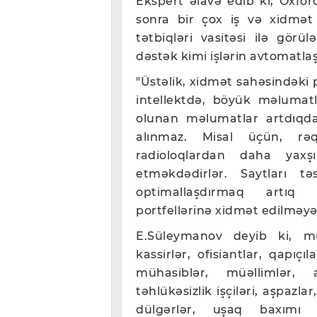
Ekspert əlavə edib ki, Oxford
sonra bir çox iş və xidmət
tətbiqləri vasitəsi ilə görül
dəstək kimi işlərin avtomatlaş
"Üstəlik, xidmət sahəsindəki 
intellektdə, böyük məlumatl
olunan məlumatlar artdıqda 
alınmaz. Misal üçün, rəq
radioloqlardan daha yaxş
etməkdədirlər. Saytları t
optimallaşdırmaq artıq m
portfellərinə xidmət edilməyə 
E.Süleymanov deyib ki, müş
kassirlər, ofisiantlar, qapıçıl
mühasiblər, müəllimlər, a
təhlükəsizlik işçiləri, aşpazla
dülgərlər, uşaq baxımı mü