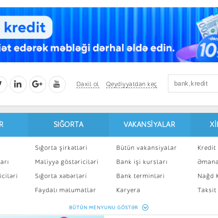
Daxil ol
Qeydiyyatdan keç
R
SIĞORTA
VAKANSIYALAR
X
Sığorta şirkətləri
Bütün vakansiyalar
Kredit 
arı
Maliyyə göstəriciləri
Bank işi kursları
Əmanə
ciləri
Sığorta xəbərləri
Bank terminləri
Nağd K
8
Faydalı məlumatlar
Karyera
Taksit
Sığorta kalkulyatoru
Peşakar inkişaf
İpotek
BÜTÜN MENYUNU GÖSTƏR