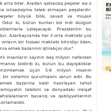
lik arta bilər. Aradan qalxacaq peşələr isə o
ə ixtisaslaşma tələb etməyən peşələrdir.
eşələr böyük bilik, savad və müasir
. Odur ki, bütün bunları biz indi düzgün
oblemlərlə üzləşəcəyik. Prezidentin bu
udur. Azərbaycanda hər il orta məktəbi yüz
onların bir hissəsi məktəbi bitiridiyi ildən,
onra əmək bazarının iştirakçısı olur".
li insanların sayının beş milyon nəfərdən
anov bildirib ki, bütün bu dəyişikliklər
ənzimləmək üçün 5-6 milyon insanın
ir sistemin qurulmasını zəruri edir. Bu
əmək bazarına kadr hazırlayan təhsil
 cəmiyyətin tələbini və dünyadakı inkişaf
əhsilalanların bacarıq və qabliyyətlərinin
zırlamalıdır.