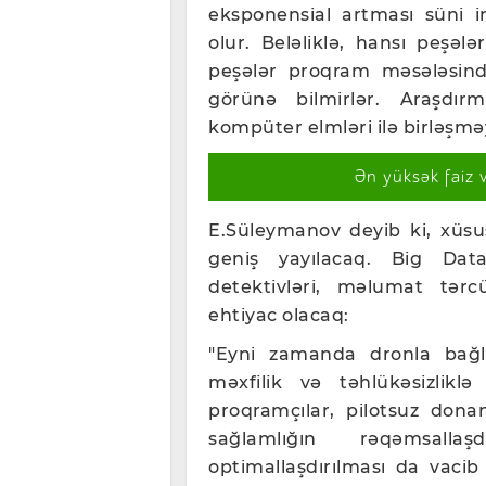
eksponensial artması süni i
olur. Beləliklə, hansı peşə
peşələr proqram məsələsində
görünə bilmirlər. Araşdır
kompüter elmləri ilə birləşmə
Ən yüksək faiz 
E.Süleymanov deyib ki, xüsu
geniş yayılacaq. Big Da
detektivləri, məlumat tərc
ehtiyac olacaq:
"Eyni zamanda dronla bağl
məxfilik və təhlükəsizlikl
proqramçılar, pilotsuz dona
sağlamlığın rəqəmsallaş
optimallaşdırılması da vaci