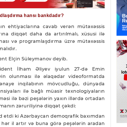
ğdlaşdırma hansı bankdadır?
n ehtiyaclarına cavab verən mütəxəssis
arına diqqət daha da artırılmalı, xüsusi ilə
ılması və programlaşdırma üzrə mütəxəssis
malıdır.
ent Elçin Süleymanov deyib.
zident İlham Əliyev iyulun 27-də Emin
əyin olunması ilə əlaqədar videoformatda
ənaye inqilabının mövcudluğu, dünyada
iyaları ilə bağlı müasir texnologiyaların
məsi ilə bəzi peşələrin yaxın illərdə ortadan
lmanın zəruriliyinə diqqət çəkdi:
d etdi ki Azərbaycan demoqrafik baxımdan
z hər il artır və buna görə peşələrin aradan