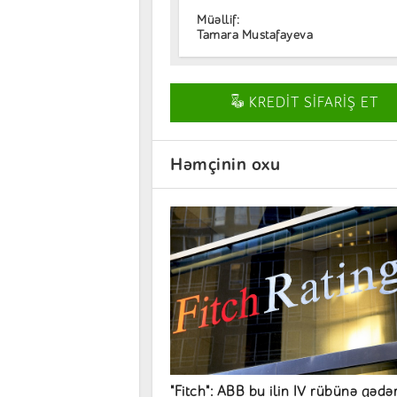
Müəllif:
Tamara Mustafayeva
KREDİT SİFARİŞ ET
Həmçinin oxu
"Fitch": ABB bu ilin IV rübünə qədə