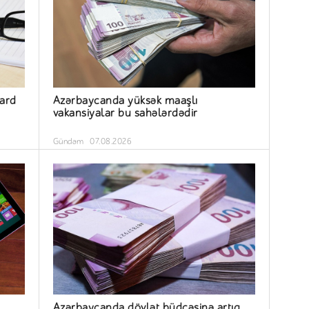
yard
Azərbaycanda yüksək maaşlı
vakansiyalar bu sahələrdədir
Gündəm
07.08.2026
Azərbaycanda dövlət büdcəsinə artıq