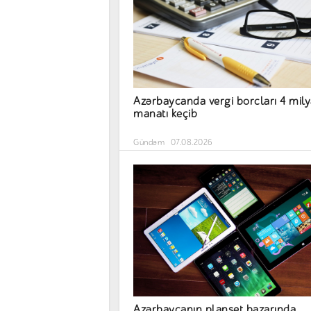
Azərbaycanda vergi borcları 4 mil
manatı keçib
Gündəm
07.08.2026
Azərbaycanın planşet bazarında