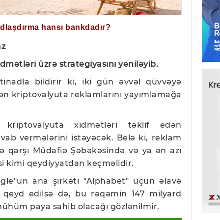
ğdlaşdırma hansı bankdadır?
az
mətləri üzrə strategiyasını yeniləyib.
inadla bildirir ki, iki gün əvvəl qüvvəyə
ən kriptovalyuta reklamlarını yayımlamağa
 kriptovalyuta xidmətləri təklif edən
avab vermələrini istəyəcək. Belə ki, reklam
nə qarşı Müdafiə Şəbəkəsində və ya ən azı
si kimi qeydiyyatdan keçməlidir.
le"un ana şirkəti "Alphabet" üçün əlavə
i qeyd edilsə də, bu rəqəmin 147 milyard
 mühüm paya sahib olacağı gözlənilmir.