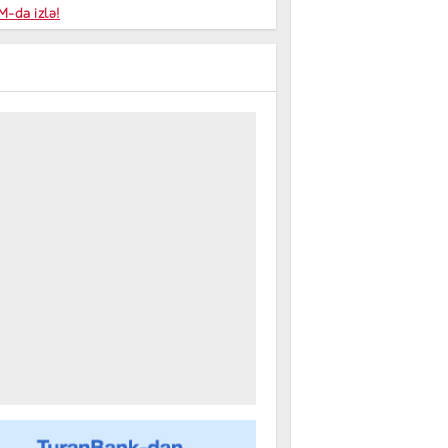
niyalar
-da izlə!
farişi
m