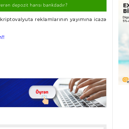
verən depozit hansı bankdadır?
ki, kriptovalyuta reklamlarının yayımına icazə
!!