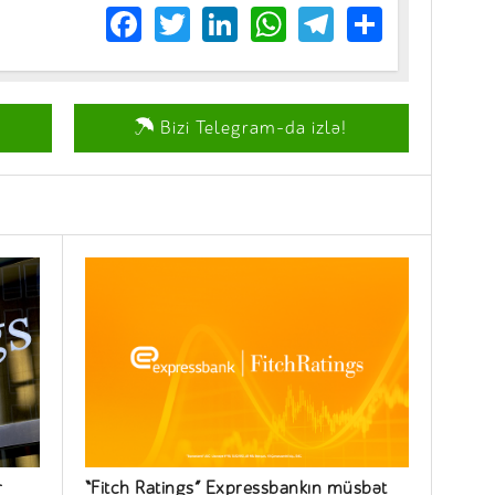
Facebook
Twitter
LinkedIn
WhatsApp
Telegram
Share
Bizi Telegram-da izlə!
r
“Fitch Ratings” Expressbankın müsbət