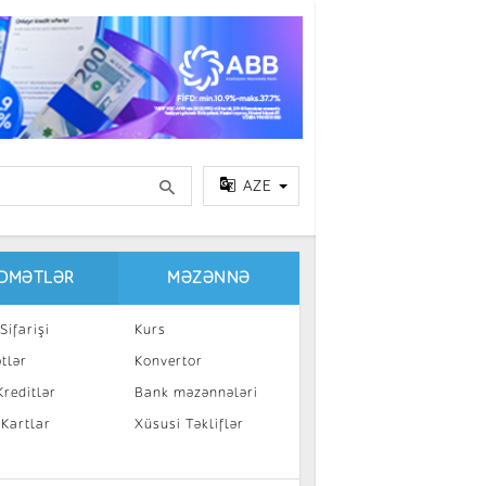
AZE
IDMƏTLƏR
MƏZƏNNƏ
Sifarişi
Kurs
tlər
Konvertor
reditlər
Bank məzənnələri
 Kartlar
Xüsusi Təkliflər
a