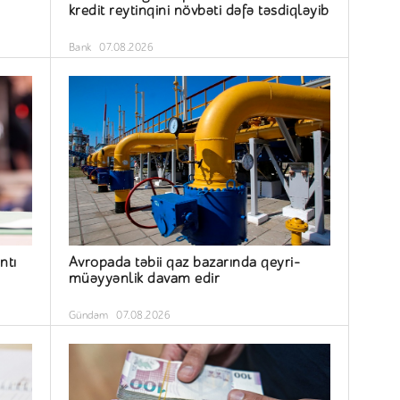
kredit reytinqini növbəti dəfə təsdiqləyib
Bank
07.08.2026
ntı
Avropada təbii qaz bazarında qeyri-
müəyyənlik davam edir
Gündəm
07.08.2026