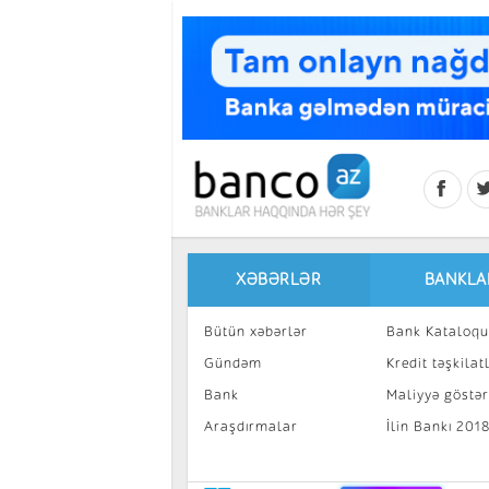
Skip to main content
XƏBƏRLƏR
BANKLA
Bütün xəbərlər
Bank Kataloqu
Gündəm
Kredit təşkilatl
Bank
Maliyyə göstəri
Araşdırmalar
İlin Bankı 201
İnvestisiya