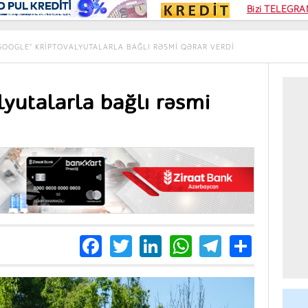
Kampa
Bizi TELEGRAM
Kart si
GOOGLE" KRIPTOVALYUTALARLA BAĞLI RƏSMI QƏRAR VERDI
lyutalarla bağlı rəsmi
Facebook
Twitter
LinkedIn
WhatsApp
Telegra
Share