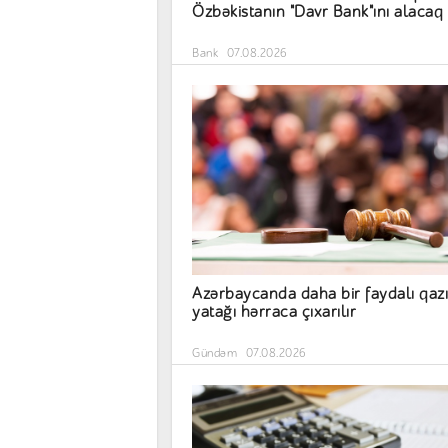
Özbəkistanın "Davr Bank"ını alacaq
Bank
07.08.2026
Azərbaycanda daha bir faydalı qazı
yatağı hərraca çıxarılır
Gündəm
07.08.2026