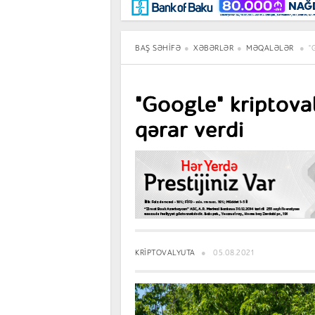
Maraqlı
BancoTV
Müsahibə
BAŞ SƏHIFƏ
XƏBƏRLƏR
MƏQALƏLƏR
"
"Google" kriptova
qərar verdi
KRIPTOVALYUTA
05.08.2021