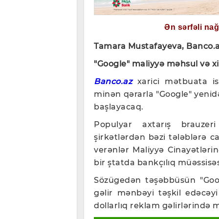
Ən sərfəli na
Tamara Mustafayeva, Banco.
"Google" maliyyə məhsul və xid
Banco.az
xarici mətbuata ist
minən qərarla "Google" yenid
başlayacaq.
Populyar axtarış brauzeri
şirkətlərdən bəzi tələblərə c
verənlər Maliyyə Cinayətləri
bir ştatda bankçılıq müəssisə
Sözügedən təşəbbüsün "Goog
gəlir mənbəyi təşkil edəcəy
dollarlıq reklam gəlirlərində