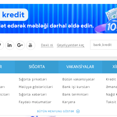
Daxil ol
Qeydiyyatdan keç
R
SIĞORTA
VAKANSIYALAR
X
Sığorta şirkətləri
Bütün vakansiyalar
Kredit 
arı
Maliyyə göstəriciləri
Bank işi kursları
Əmanə
ciləri
Sığorta xəbərləri
Bank terminləri
Nağd K
8
Faydalı məlumatlar
Karyera
Taksit
Sığorta kalkulyatoru
Peşakar inkişaf
İpotek
BÜTÜN MENYUNU GÖSTƏR