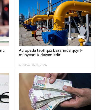
ntı
Avropada təbii qaz bazarında qeyri-
müəyyənlik davam edir
Gündəm
07.08.2026