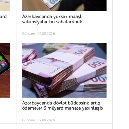
yard
Azərbaycanda yüksək maaşlı
vakansiyalar bu sahələrdədir
Gündəm
07.08.2026
Azərbaycanda dövlət büdcəsinə artıq
ödəmələr 3 milyard manata yaxınlaşıb
Gündəm
07.08.2026