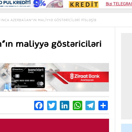
Kampa
Bizi TELEGRAM
Kart si
FINCA AZERBAIJAN”IN MALIYYƏ GÖSTƏRICILƏRI PISLƏŞIB
”ın maliyyə göstəriciləri
Facebook
Twitter
LinkedIn
WhatsApp
Telegra
Share