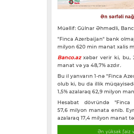
Ən sərfəli na
Müəllif: Gülnar Əhmədli, Banc
"Finca Azerbaijan" bank olma
milyon 620 min manat xalis m
Banco.az
xəbər verir ki, bu,
manat və ya 48,7% azdır.
Bu il yanvarın 1-nə "Finca Az
olub ki, bu da illik müqayisəd
1,5% azalaraq 62,9 milyon man
Hesabat dövründə "Finca A
57,6 milyon manata enib.
Ey
azalaraq 17,4 milyon manat təş
Ən yüksək faiz 