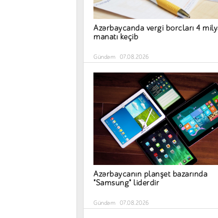
Azərbaycanda vergi borcları 4 mil
manatı keçib
Gündəm
07.08.2026
Azərbaycanın planşet bazarında
"Samsung" liderdir
Gündəm
07.08.2026