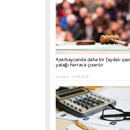
Azərbaycanda daha bir faydalı qazı
yatağı hərraca çıxarılır
Gündəm
07.08.2026