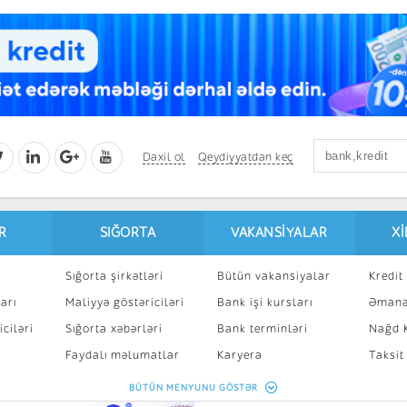
Daxil ol
Qeydiyyatdan keç
R
SIĞORTA
VAKANSIYALAR
X
Sığorta şirkətləri
Bütün vakansiyalar
Kredit 
arı
Maliyyə göstəriciləri
Bank işi kursları
Əmanə
ciləri
Sığorta xəbərləri
Bank terminləri
Nağd K
8
Faydalı məlumatlar
Karyera
Taksit
Sığorta kalkulyatoru
Peşakar inkişaf
İpotek
BÜTÜN MENYUNU GÖSTƏR