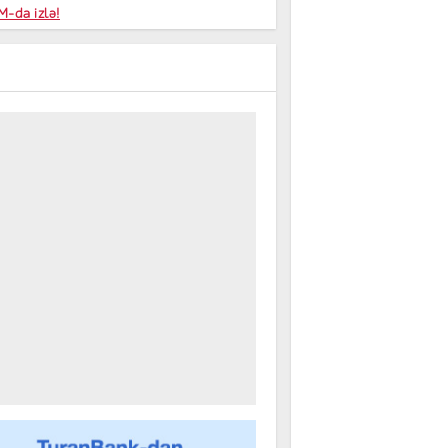
niyalar
-da izlə!
farişi
m