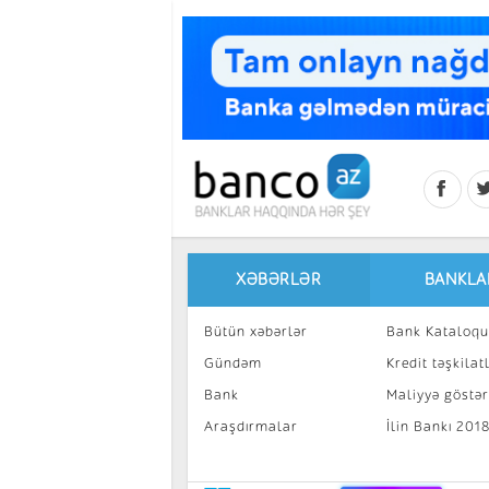
Skip to main content
XƏBƏRLƏR
BANKLA
Bütün xəbərlər
Bank Kataloqu
Gündəm
Kredit təşkilatl
Bank
Maliyyə göstəri
Araşdırmalar
İlin Bankı 201
İnvestisiya