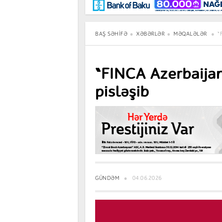
Maraqlı
BancoTV
Müsahibə
BAŞ SƏHIFƏ
XƏBƏRLƏR
MƏQALƏLƏR
“
“FINCA Azerbaijan
pisləşib
GÜNDƏM
04.06.2026