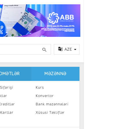
AZE
IDMƏTLƏR
MƏZƏNNƏ
Sifarişi
Kurs
tlər
Konvertor
reditlər
Bank məzənnələri
 Kartlar
Xüsusi Təkliflər
a