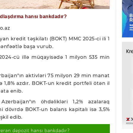
ğdlaşdırma hansı bankdadır?
o.az
yan kredit təşkilatı (BOKT)
MMC
2025-ci ili 1
ənfəətlə başa vurub.
 2024-cü illə müqayisədə 1 milyon 535 min
erbaijan"ın aktivləri 75 milyon 29 min manat
ə 1,8% azdır. BOKT-un kredit portfeli ötən il
ata enib.
zerbaijan"ın öhdəlikləri 1,2% azalaraq
ni dövrdə BOKT-un balans kapitalı isə 3,5%
kil edib.
verən depozit hansı bankdadır?