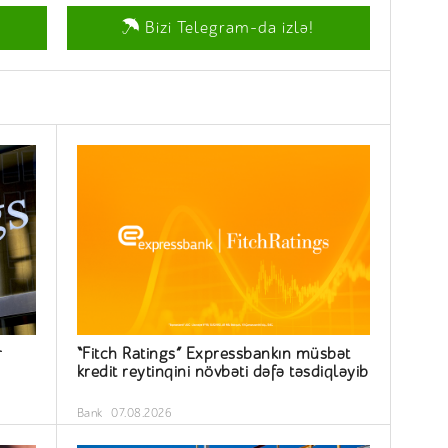
Bizi Telegram-da izlə!
r
“Fitch Ratings” Expressbankın müsbət
kredit reytinqini növbəti dəfə təsdiqləyib
Bank
07.08.2026