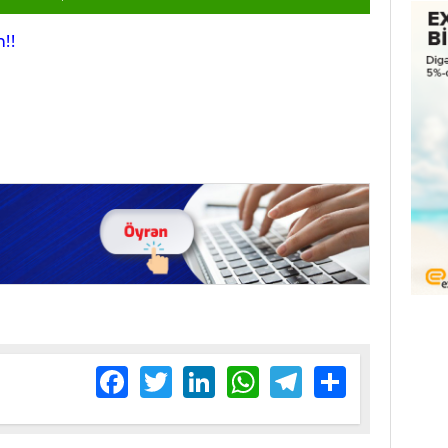
!!
Facebook
Twitter
LinkedIn
WhatsApp
Telegram
Share