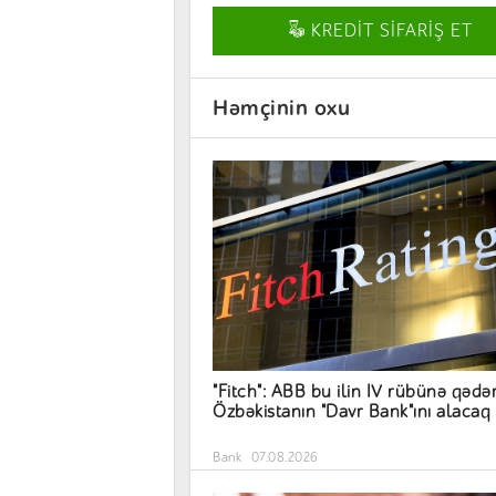
KREDİT SİFARİŞ ET
Həmçinin oxu
"Fitch": ABB bu ilin IV rübünə qədə
Özbəkistanın "Davr Bank"ını alacaq
Bank
07.08.2026