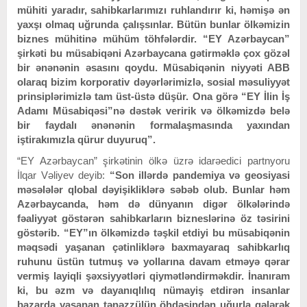
mühiti yaradır, sahibkarlarımızı ruhlandırır ki, həmişə ən
yaxşı olmaq uğrunda çalışsınlar. Bütün bunlar ölkəmizin
biznes mühitinə mühüm töhfələrdir. “EY Azərbaycan”
şirkəti bu müsabiqəni Azərbaycana gətirməklə çox gözəl
bir ənənənin əsasını qoydu. Müsabiqənin niyyəti ABB
olaraq bizim korporativ dəyərlərimizlə, sosial məsuliyyət
prinsiplərimizlə tam üst-üstə düşür. Ona görə “EY İlin İş
Adamı Müsabiqəsi”nə dəstək veririk və ölkəmizdə belə
bir faydalı ənənənin formalaşmasında yaxından
iştirakımızla qürur duyuruq”.
“EY Azərbaycan” şirkətinin ölkə üzrə idarəedici partnyoru
İlqar Vəliyev deyib:
“Son illərdə pandemiya və geosiyasi
məsələlər qlobal dəyişikliklərə səbəb olub. Bunlar həm
Azərbaycanda, həm də dünyanın digər ölkələrində
fəaliyyət göstərən sahibkarların bizneslərinə öz təsirini
göstərib. “EY”ın ölkəmizdə təşkil etdiyi bu müsabiqənin
məqsədi yaşanan çətinliklərə baxmayaraq sahibkarlıq
ruhunu üstün tutmuş və yollarına davam etməyə qərar
vermiş layiqli şəxsiyyətləri qiymətləndirməkdir. İnanıram
ki, bu əzm və dayanıqlılıq nümayiş etdirən insanlar
bazarda yaşanan tənəzzülün öhdəsindən uğurla gələrək