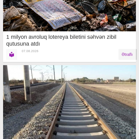
1 milyon avroluq lotereya biletini səhvən zibil
qutusuna atdı
07.08.2026
Ətraflı