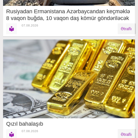
Rusiyadan Ermənistana Azərbaycandan keçməklə
8 vaqon buğda, 10 vaqon daş kömür göndəriləcək
07.08.2026
Ətraflı
Qızıl bahalaşıb
07.08.2026
Ətraflı