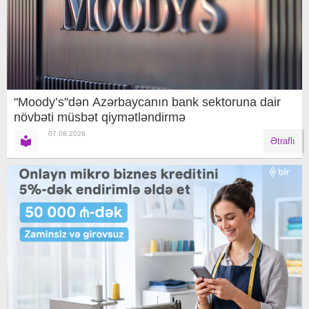
"Moody’s"dən Azərbaycanın bank sektoruna dair
növbəti müsbət qiymətləndirmə
07.08.2026
Ətraflı