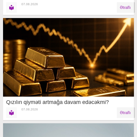
07.08.2026
Ətraflı
Qızılın qiyməti artmağa davam edəcəkmi?
07.08.2026
Ətraflı