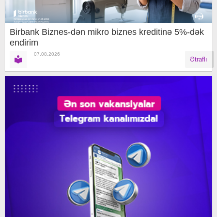
Birbank Biznes-dən mikro biznes kreditinə 5%-dək
endirim
07.08.2026
Ətraflı