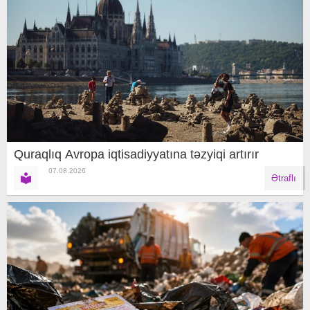
Quraqlıq Avropa iqtisadiyyatına təzyiqi artırır
07.08.2026
Ətraflı