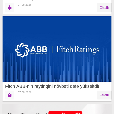
07.08.2026
Ətraflı
Fitch ABB-nin reytinqini növbəti dəfə yüksəltdi!
07.08.2026
Ətraflı