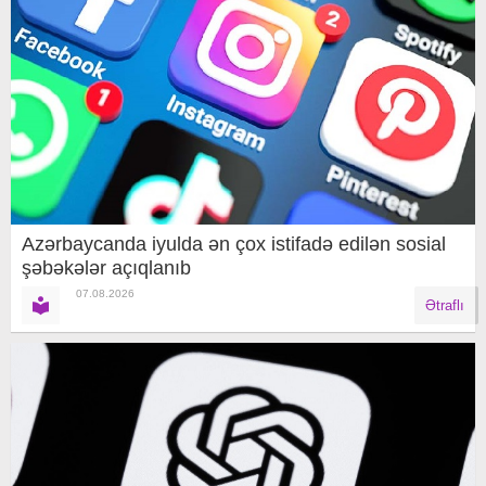
Azərbaycanda iyulda ən çox istifadə edilən sosial
şəbəkələr açıqlanıb
07.08.2026
Ətraflı