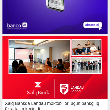
Xalq Bankda Landau məktəbliləri üçün bankçılıq
üzrə təlim keçirildi