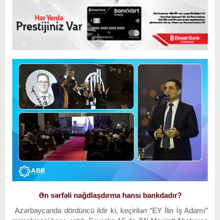
Ən sərfəli nağdlaşdırma hansı bankdadır?
Azərbaycanda dördüncü ildir ki, keçirilən “EY İlin İş Adamı”