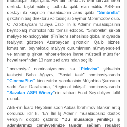
müsabiqəsi başa çatıb. Fevralın 16-da JW Marriott Absheron
otelində təşkil edilmiş tədbirdə qalib elan edilib. ABB-nin
dəstəyi ilə keçirilən müsabiqənin əsas qalibi
“Simbrella”
şirkətinin baş direktoru və təsisçisi Seymur Məmmədov olub.
O, Azərbaycanı “Dünya Üzrə İlin İş Adamı” müsabiqəsinin
beynəlxalq mərhələsində təmsil edəcək. “Simbrella” şirkəti
maliyyə texnologiyaları (FinTech) sahəsində qlobal miqyasda
fəaliyyət göstərən Azərbaycan şirkətidir. Qalib biznes
icmasının, beynəlxalq maliyyə qurumlarının nümayəndələri
və tanınmış şirkət rəhbərlərindən ibarət müstəqil münsiflər
heyəti tərəfindən 13 namizəd arasından seçilib.
“İnnovasiya” nominasiyasında isə
“Pickvisa”
şirkətinin
təsisçisi Baba Ağayev, “Sosial təsir” nominasiyasında
“CinemaPlus”
kinoteatrlar şəbəkəsinin Müşahidə Şurasının
sədri Zaur Darabzadə, “Regional inkişaf” nominasiyasında
“Savalan ASPI Winery”
nin rəhbəri Fuad Seyidəliyev təltif
olunub.
ABB-nin İdarə Heyətinin sədri Abbas İbrahimov Bankın artıq
dördüncü ildir ki, “EY İlin İş Adamı” müsabiqəsinə dəstək
verdiyini diqqətə çatdırıb:
“Bu müsabiqə yenilikçi iş
adamlarımızı cəmiyyətimizə tanıdır, sağlam rəqabət