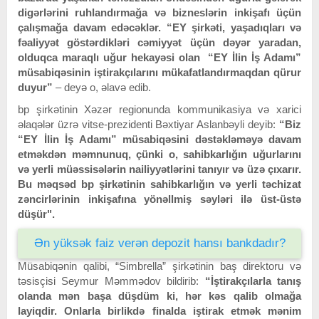
digərlərini ruhlandırmağa və bizneslərin inkişafı üçün
çalışmağa davam edəcəklər. “EY şirkəti, yaşadıqları və
fəaliyyət göstərdikləri cəmiyyət üçün dəyər yaradan,
olduqca maraqlı uğur hekayəsi olan “EY İlin İş Adamı”
müsabiqəsinin iştirakçılarını mükafatlandırmaqdan qürur
duyur”
– deyə o, əlavə edib.
bp şirkətinin Xəzər regionunda kommunikasiya və xarici
əlaqələr üzrə vitse-prezidenti Bəxtiyar Aslanbəyli deyib:
“Biz
“EY İlin İş Adamı” müsabiqəsini dəstəkləməyə davam
etməkdən məmnunuq, çünki o, sahibkarlığın uğurlarını
və yerli müəssisələrin nailiyyətlərini tanıyır və üzə çıxarır.
Bu məqsəd bp şirkətinin sahibkarlığın və yerli təchizat
zəncirlərinin inkişafına yönəllmiş səyləri ilə üst-üstə
düşür".
Ən yüksək faiz verən depozit hansı bankdadır?
Müsabiqənin qalibi, “Simbrella” şirkətinin baş direktoru və
təsisçisi Seymur Məmmədov bildirib:
“İştirakçılarla tanış
olanda mən başa düşdüm ki, hər kəs qalib olmağa
layiqdir. Onlarla birlikdə finalda iştirak etmək mənim