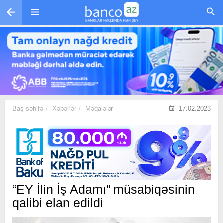
Skip to main content
Baş səhifə
Xəbərlər
Məqalələr
17.02.2023
“EY İlin İş Adamı” müsabiqəsinin
qalibi elan edildi