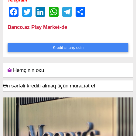
Facebook
Twitter
LinkedIn
WhatsApp
Telegram
Share
Banco.az Play Market-də
Kredit sifariş edin
Həmçinin oxu
Ən sərfəli krediti almaq üçün müraciət et