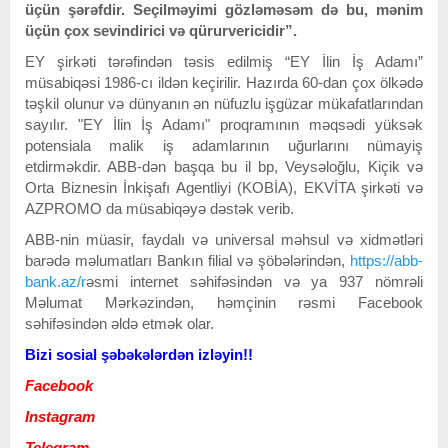
üçün şərəfdir. Seçilməyimi gözləməsəm də bu, mənim
üçün çox sevindirici və qürurvericidir”.
EY şirkəti tərəfindən təsis edilmiş “EY İlin İş Adamı”
müsabiqəsi 1986-cı ildən keçirilir. Hazırda 60-dan çox ölkədə
təşkil olunur və dünyanın ən nüfuzlu işgüzar mükafatlarından
sayılır. "EY İlin İş Adamı" proqramının məqsədi yüksək
potensiala malik iş adamlarının uğurlarını nümayiş
etdirməkdir. ABB-dən başqa bu il bp, Veysəloğlu, Kiçik və
Orta Biznesin İnkişafı Agentliyi (KOBİA), EKVİTA şirkəti və
AZPROMO da müsabiqəyə dəstək verib.
ABB-nin müasir, faydalı və universal məhsul və xidmətləri
barədə məlumatları Bankın filial və şöbələrindən,
https://abb-
bank.az/r
əsmi internet səhifəsindən və ya 937 nömrəli
Məlumat Mərkəzindən, həmçinin rəsmi Facebook
səhifəsindən əldə etmək olar.
Bizi sosial şəbəkələrdən izləyin!!
Facebook
Instagram
Telegram