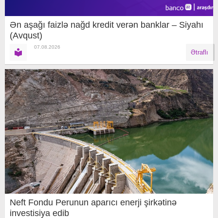
Ən aşağı faizlə nağd kredit verən banklar – Siyahı
(Avqust)
07.08.2026
Ətraflı
Neft Fondu Perunun aparıcı enerji şirkətinə
investisiya edib