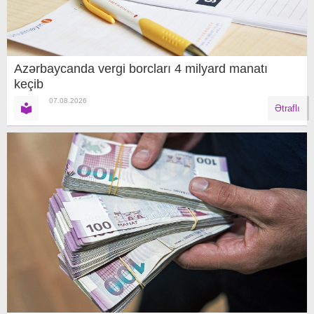
Azərbaycanda vergi borcları 4 milyard manatı
keçib
07.08.2026
Ətraflı