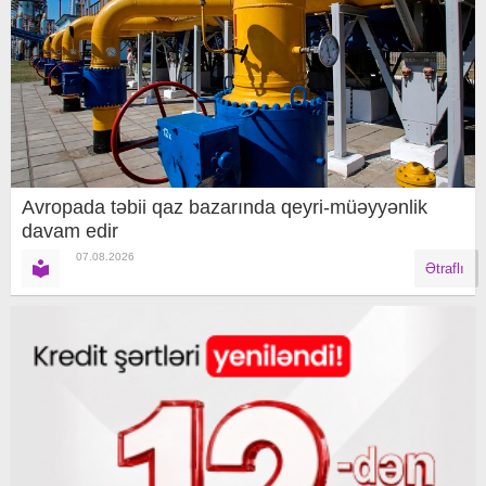
Avropada təbii qaz bazarında qeyri-müəyyənlik
davam edir
07.08.2026
Ətraflı