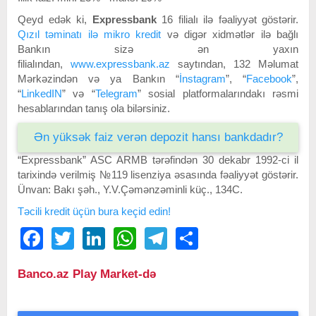
Qeyd edək ki,
Expressbank
16 filialı ilə fəaliyyət göstərir.
Qızıl təminatı ilə mikro kredit
və digər xidmətlər ilə bağlı
Bankın sizə ən yaxın
filialından,
www.expressbank.az
saytından, 132 Məlumat
Mərkəzindən və ya Bankın “
İnstagram
”, “
Facebook
”,
“
LinkedIN
” və “
Telegram
” sosial platformalarındakı rəsmi
hesablarından tanış ola bilərsiniz.
Ən yüksək faiz verən depozit hansı bankdadır?
“Expressbank” ASC ARMB tərəfindən 30 dekabr 1992-ci il
tarixində verilmiş №119 lisenziya əsasında fəaliyyət göstərir.
Ünvan: Bakı şəh., Y.V.Çəmənzəminli küç., 134C.
Təcili kredit üçün bura keçid edin!
Facebook
Twitter
LinkedIn
WhatsApp
Telegram
Share
Banco.az Play Market-də