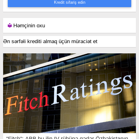
Kredit sifariş edin
Həmçinin oxu
Ən sərfəli krediti almaq üçün müraciət et
"Fitch": ABB bu ilin IV rübünə qədər Özbəkistanın