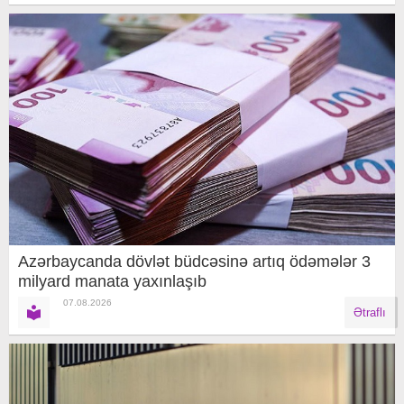
Azərbaycanda dövlət büdcəsinə artıq ödəmələr 3
milyard manata yaxınlaşıb
07.08.2026
Ətraflı