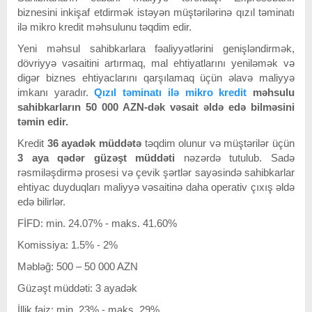
biznesini inkişaf etdirmək istəyən müştərilərinə qızıl təminatı
ilə mikro kredit məhsulunu təqdim edir.
Yeni məhsul sahibkarlara fəaliyyətlərini genişləndirmək,
dövriyyə vəsaitini artırmaq, mal ehtiyatlarını yeniləmək və
digər biznes ehtiyaclarını qarşılamaq üçün əlavə maliyyə
imkanı yaradır.
Qızıl təminatı ilə mikro kredit
məhsulu
sahibkarların 50 000 AZN-dək vəsait əldə edə bilməsini
təmin edir.
Kredit
36 ayadək müddətə
təqdim olunur və müştərilər üçün
3 aya qədər güzəşt müddəti
nəzərdə tutulub. Sadə
rəsmiləşdirmə prosesi və çevik şərtlər sayəsində sahibkarlar
ehtiyac duyduqları maliyyə vəsaitinə daha operativ çıxış əldə
edə bilirlər.
FİFD: min. 24.07% - maks. 41.60%
Komissiya: 1.5% - 2%
Məbləğ: 500 – 50 000 AZN
Güzəşt müddəti: 3 ayadək
İllik faiz: min. 23% - maks. 29%