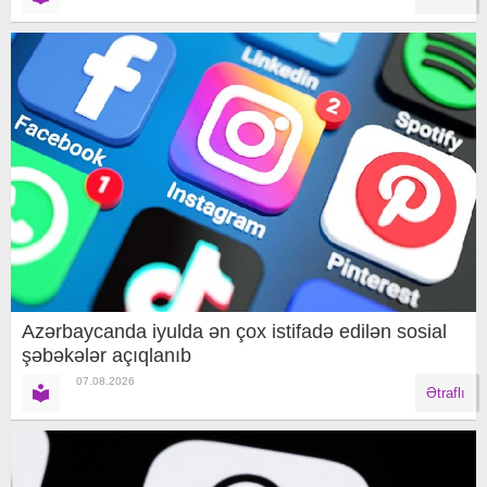
Azərbaycanda iyulda ən çox istifadə edilən sosial
şəbəkələr açıqlanıb
07.08.2026
Ətraflı