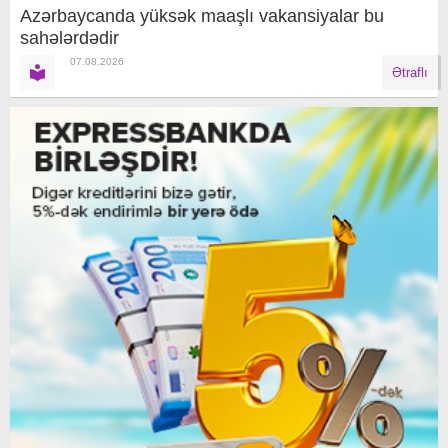
Azərbaycanda yüksək maaşlı vakansiyalar bu
sahələrdədir
07.08.2026
Ətraflı