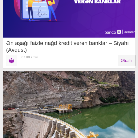
Ən aşağı faizlə nağd kredit verən banklar – Siyahı
(Avqust)
07.08.2026
Ətraflı