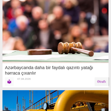
Azərbaycanda daha bir faydalı qazıntı yatağı
hərraca çıxarılır
07.08.2026
Ətraflı