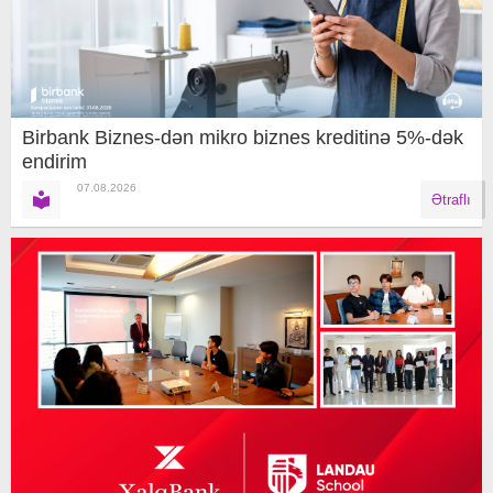
Birbank Biznes-dən mikro biznes kreditinə 5%-dək
endirim
07.08.2026
Ətraflı