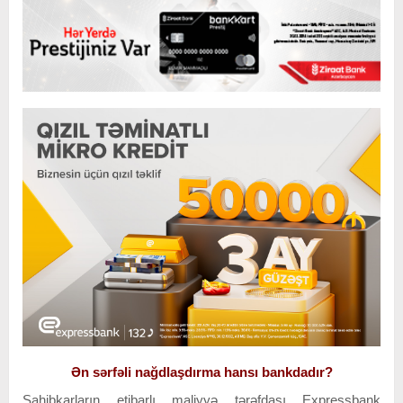
Ən sərfəli nağdlaşdırma hansı bankdadır?
Sahibkarların etibarlı maliyyə tərəfdaşı Expressbank