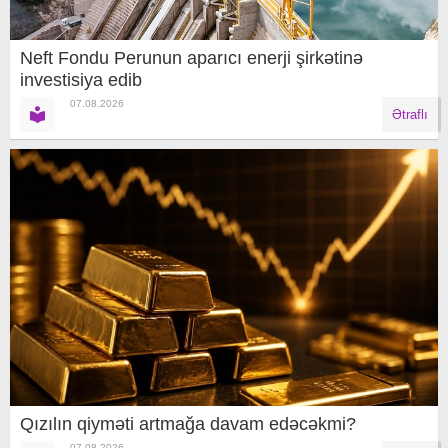
Neft Fondu Perunun aparıcı enerji şirkətinə
investisiya edib
07.08.2026
Ətraflı
Qızılın qiyməti artmağa davam edəcəkmi?
07.08.2026