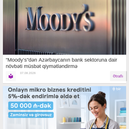
"Moody’s"dən Azərbaycanın bank sektoruna dair
növbəti müsbət qiymətləndirmə
07.08.2026
Ətraflı