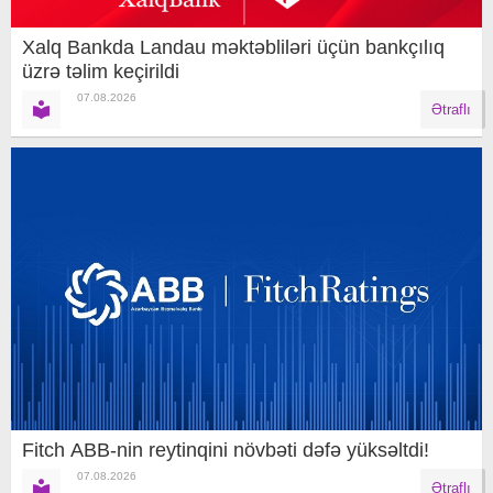
Xalq Bankda Landau məktəbliləri üçün bankçılıq
üzrə təlim keçirildi
07.08.2026
Ətraflı
Fitch ABB-nin reytinqini növbəti dəfə yüksəltdi!
07.08.2026
Ətraflı