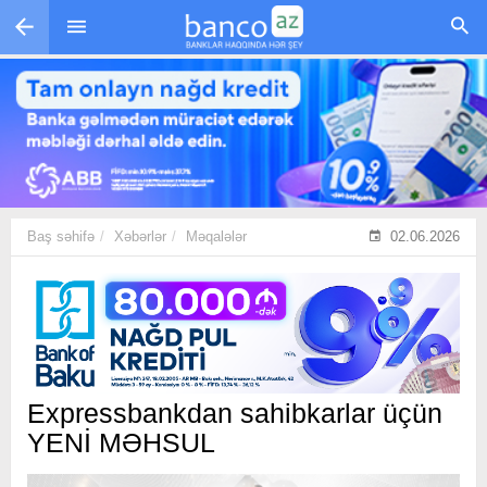
Skip to main content
Baş səhifə
Xəbərlər
Məqalələr
02.06.2026
Expressbankdan sahibkarlar üçün
YENİ MƏHSUL