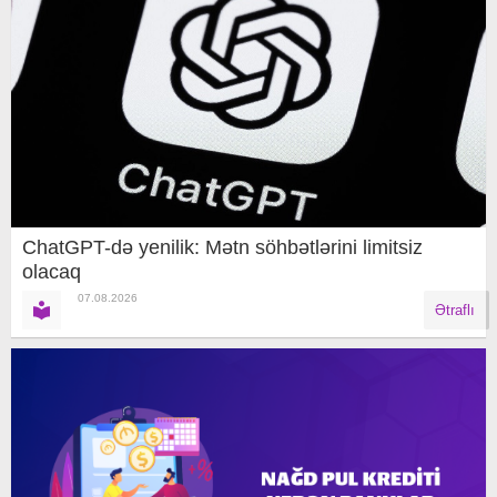
ChatGPT-də yenilik: Mətn söhbətlərini limitsiz
olacaq
07.08.2026
Ətraflı