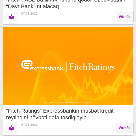
"Davr Bank"ını alacaq
07.08.2026
Ətraflı
“Fitch Ratings” Expressbankın müsbət kredit
reytinqini növbəti dəfə təsdiqləyib
07.08.2026
Ətraflı