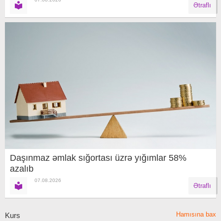
Ətraflı
Daşınmaz əmlak sığortası üzrə yığımlar 58%
azalıb
07.08.2026
Ətraflı
Hamısına bax
Kurs