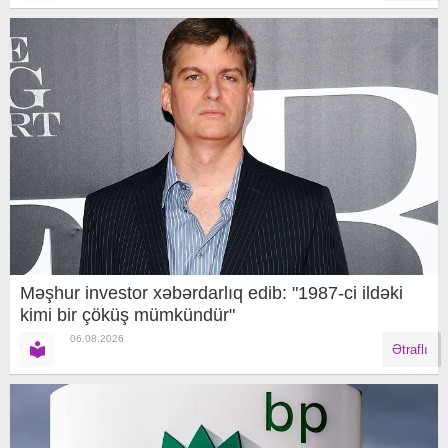
Məşhur investor xəbərdarlıq edib: "1987-ci ildəki
kimi bir çöküş mümkündür"
06.08.2026
Ətraflı