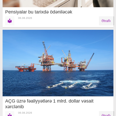
Pensiyalar bu tarixdə ödəniləcək
06.08.2026
Ətraflı
AÇG üzrə fəaliyyətlərə 1 mlrd. dollar vəsait
xərclənib
06.08.2026
Ətraflı