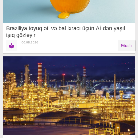
Braziliya toyuq əti və bal ixracı üçün Aİ-dən yaşıl
işıq gözləyir
06.08.2026
Ətraflı