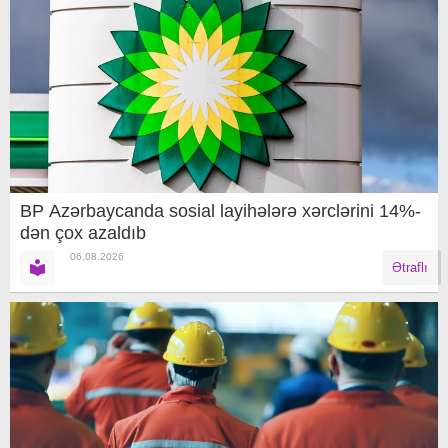
BP Azərbaycanda sosial layihələrə xərclərini 14%-
dən çox azaldıb
06.08.2026
Ətraflı