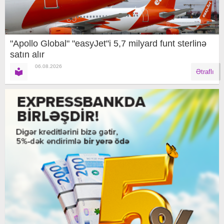
"Apollo Global" "easyJet"i 5,7 milyard funt sterlinə
satın alır
06.08.2026
Ətraflı