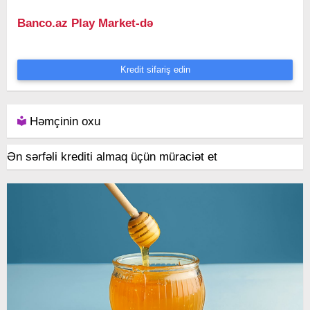
Banco.az Play Market-də
Kredit sifariş edin
Həmçinin oxu
Ən sərfəli krediti almaq üçün müraciət et