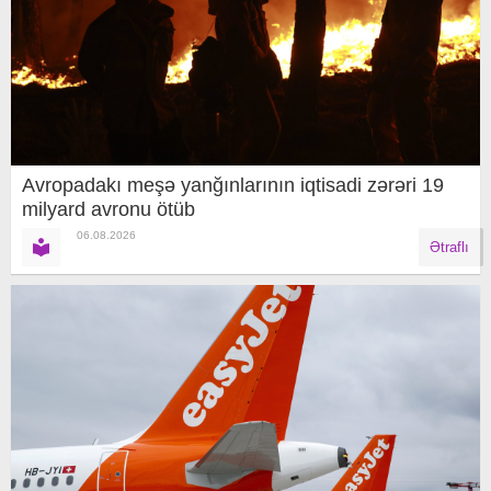
Avropadakı meşə yanğınlarının iqtisadi zərəri 19
milyard avronu ötüb
06.08.2026
Ətraflı