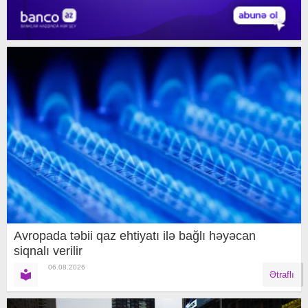
Avropada təbii qaz ehtiyatı ilə bağlı həyəcan
siqnalı verilir
06.08.2026
Ətraflı