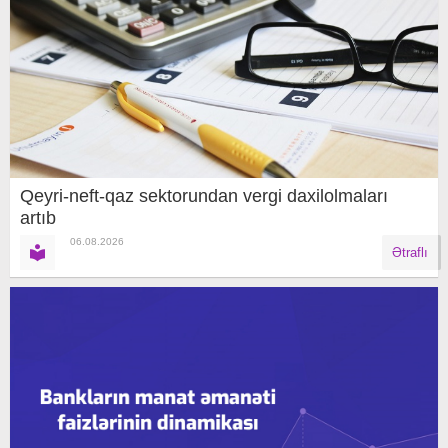
Qeyri-neft-qaz sektorundan vergi daxilolmaları
artıb
06.08.2026
Ətraflı