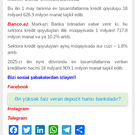
Bu ilin 1 may tarixinə ev təsərrüfatlarına kredit qoyuluşu 18
milyard 626.9 milyon manat təşkil edib.
Banco.az
Mərkəzi Banka istinadən xəbər verir ki, bu
sektora kredit qoyuluşları illik müqayisədə 1 milyard 717.8
milyon manat və ya 10.2% artıb.
Sektora kredit qoyuluşları aylıq müqayisədə isə cüzi – 1.8%
artıb.
2025-ci ilin eyni dövründə ev təsərrüfatlarına verilən
kreditlərin həcmi 16 milyard 909.1 milyon manat təşkil edib.
Bizi sosial şəbəkələrdən izləyin!!
Facebook
Ən yüksək faiz verən depozit hansı bankdadır?
Instagram
Telegram
Facebook
Twitter
LinkedIn
WhatsApp
Telegram
Share