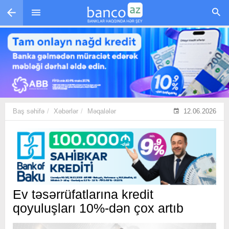
Skip to main content
Baş səhifə
Xəbərlər
Məqalələr
12.06.2026
Ev təsərrüfatlarına kredit
qoyuluşları 10%-dən çox artıb