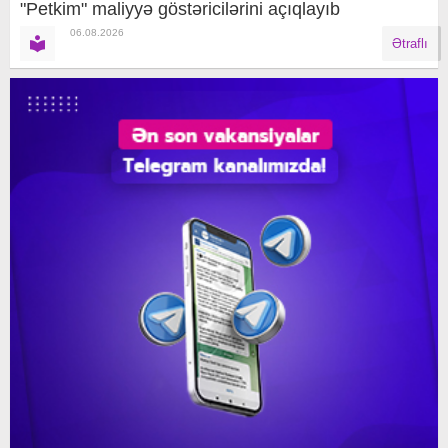
"Petkim" maliyyə göstəricilərini açıqlayıb
06.08.2026
Ətraflı