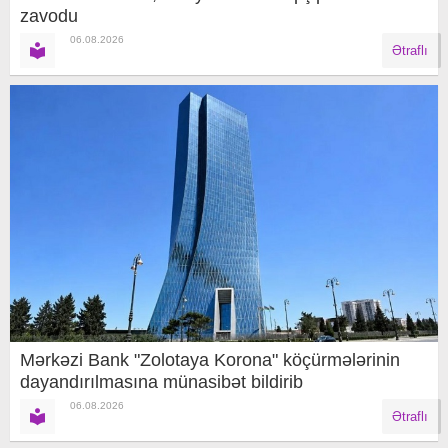
zavodu
06.08.2026
Ətraflı
Mərkəzi Bank "Zolotaya Korona" köçürmələrinin
dayandırılmasına münasibət bildirib
06.08.2026
Ətraflı