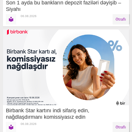
Son 1 ayda bu bankların depozit faziləri dəyişib –
Siyahı
06.08.2026
Ətraflı
Birbank Star kartını indi sifariş edin,
nağdlaşdırmanı komissiyasız edin
06.08.2026
Ətraflı