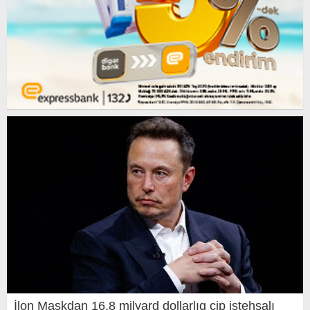
İlon Maskdan 16,8 milyard dollarlıq çip istehsalı