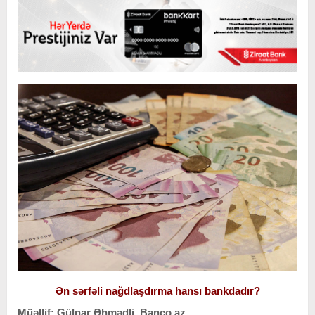
Ən sərfəli nağdlaşdırma hansı bankdadır?
Müəllif: Gülnar Əhmədli, Banco.az