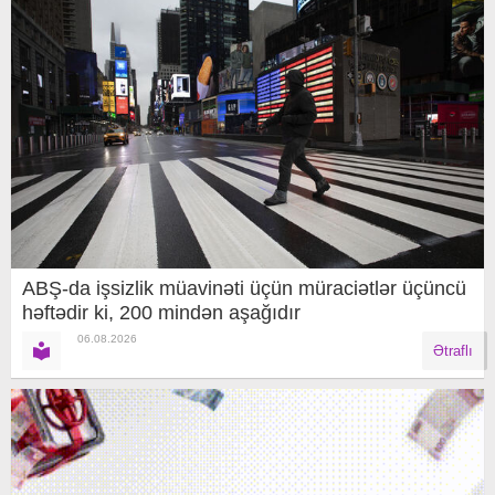
ABŞ-da işsizlik müavinəti üçün müraciətlər üçüncü
həftədir ki, 200 mindən aşağıdır
06.08.2026
Ətraflı