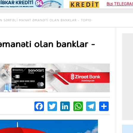
Kampa
Bizi TELEGRAM
Kart si
N SƏRFƏLI MANAT ƏMANƏTI OLAN BANKLAR - TOP10
əmanəti olan banklar -
Facebook
Twitter
LinkedIn
WhatsApp
Telegra
Share