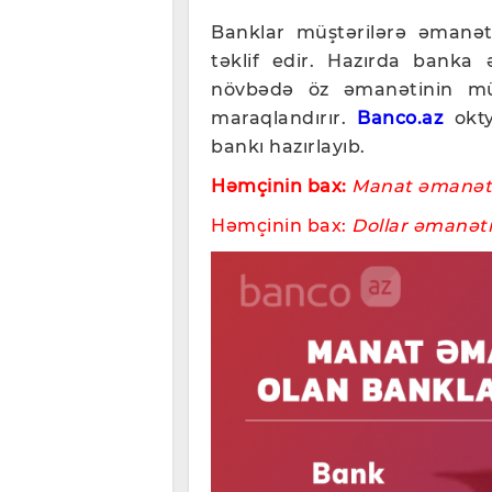
Banklar müştərilərə əmanətl
təklif edir. Hazırda banka
növbədə öz əmanətinin müq
maraqlandırır.
Banco.az
okt
bankı hazırlayıb.
Həmçinin bax:
Manat əmanəti 
Həmçinin bax:
Dollar əmanəti