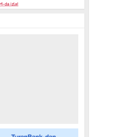
niyalar
-da izlə!
farişi
m