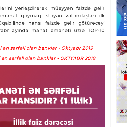
ərini yerləşdirərək müəyyən faizdə gəlir
 əmanət qoymaq istəyən vətəndaşları ilk
abilində hansı faizdə gəlir götürəcəyi
yabr ayında manat əmanəti üzrə TOP-10
ən sərfəli olan banklar - Oktyabr 2019
 ən sərfəli olan banklar - OKTYABR 2019