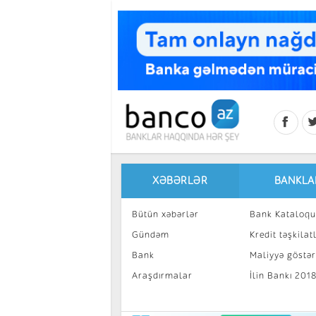
Skip to main content
XƏBƏRLƏR
BANKLA
Bütün xəbərlər
Bank Kataloqu
Gündəm
Kredit təşkilatl
Bank
Maliyyə göstəri
Araşdırmalar
İlin Bankı 201
İnvestisiya