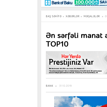
Maraqlı
BancoTV
Müsahibə
BAŞ SƏHIFƏ
XƏBƏRLƏR
MƏQALƏLƏR
Ə
Ən sərfəli manat 
TOP10
BANK
31.10.2019