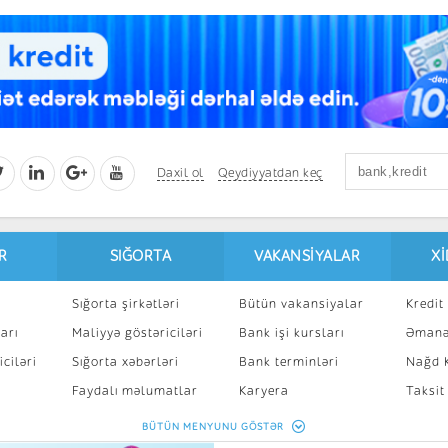
Daxil ol
Qeydiyyatdan keç
R
SIĞORTA
VAKANSIYALAR
X
Sığorta şirkətləri
Bütün vakansiyalar
Kredit 
arı
Maliyyə göstəriciləri
Bank işi kursları
Əmanə
ciləri
Sığorta xəbərləri
Bank terminləri
Nağd K
8
Faydalı məlumatlar
Karyera
Taksit
Sığorta kalkulyatoru
Peşakar inkişaf
İpotek
BÜTÜN MENYUNU GÖSTƏR