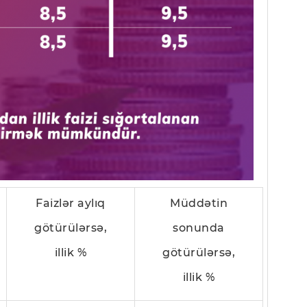
Faizlər aylıq
Müddətin
götürülərsə,
sonunda
illik %
götürülərsə,
illik %