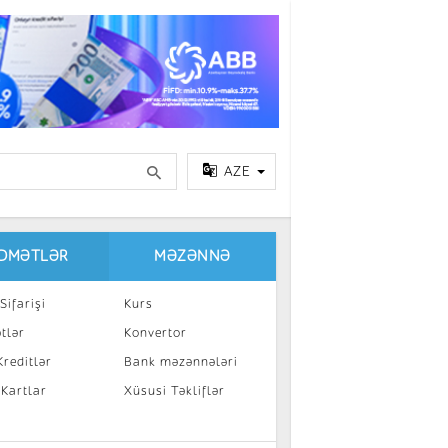
AZE
IDMƏTLƏR
MƏZƏNNƏ
Sifarişi
Kurs
tlər
Konvertor
reditlər
Bank məzənnələri
 Kartlar
Xüsusi Təkliflər
a