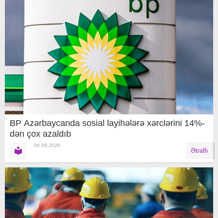
BP Azərbaycanda sosial layihələrə xərclərini 14%-
dən çox azaldıb
06.08.2026
Ətraflı