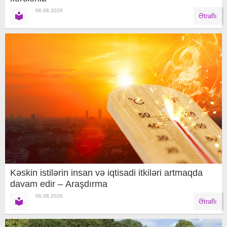
06.08.2026
Ətraflı
Kəskin istilərin insan və iqtisadi itkiləri artmaqda
davam edir – Araşdırma
06.08.2026
Ətraflı