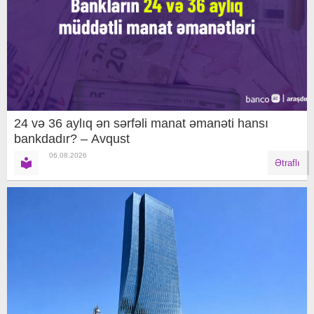
24 və 36 aylıq ən sərfəli manat əmanəti hansı
bankdadır? – Avqust
06.08.2026
Ətraflı