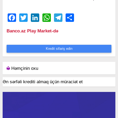
Facebook
Twitter
LinkedIn
WhatsApp
Telegram
Share
Banco.az Play Market-də
Kredit sifariş edin
Həmçinin oxu
Ən sərfəli krediti almaq üçün müraciət et