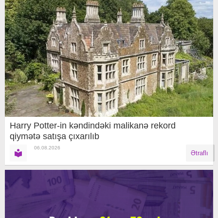
Harry Potter-in kəndindəki malikanə rekord
qiymətə satışa çıxarılıb
06.08.2026
Ətraflı