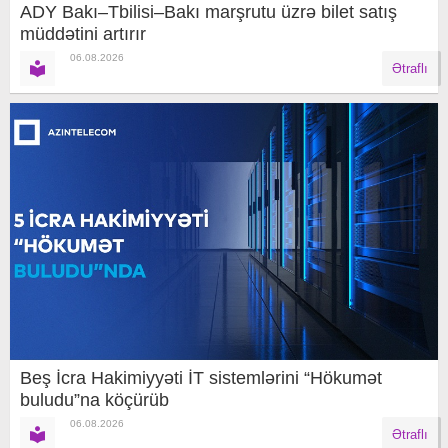
ADY Bakı–Tbilisi–Bakı marşrutu üzrə bilet satış
müddətini artırır
06.08.2026
Ətraflı
Beş İcra Hakimiyyəti İT sistemlərini “Hökumət
buludu”na köçürüb
06.08.2026
Ətraflı