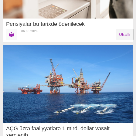
Pensiyalar bu tarixdə ödəniləcək
06.08.2026
Ətraflı
AÇG üzrə fəaliyyətlərə 1 mlrd. dollar vəsait
xərclənib