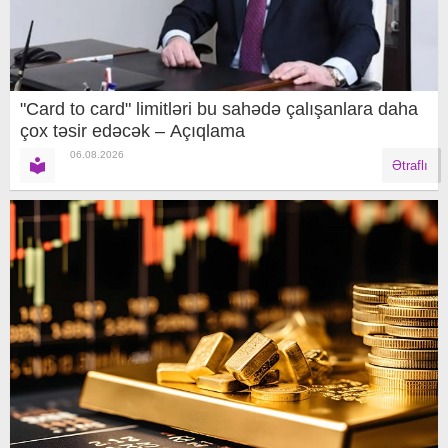
"Card to card" limitləri bu sahədə çalışanlara daha
çox təsir edəcək – Açıqlama
06.08.2026
Ətraflı