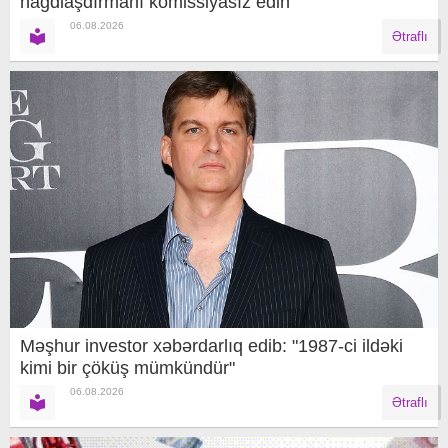
nağdlaşdırmanı komissiyasız edin
06.08.2026
Ətraflı
Məşhur investor xəbərdarlıq edib: "1987-ci ildəki
kimi bir çöküş mümkündür"
06.08.2026
Ətraflı