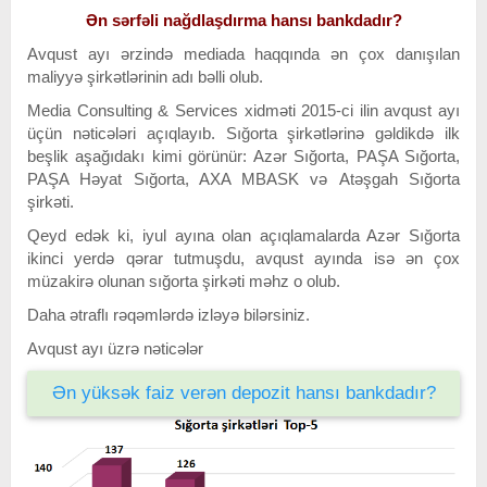
Ən sərfəli nağdlaşdırma hansı bankdadır?
Avqust ayı ərzində mediada haqqında ən çox danışılan
maliyyə şirkətlərinin adı bəlli olub.
Media Consulting & Services xidməti 2015-ci ilin avqust ayı
üçün nəticələri açıqlayıb. Sığorta şirkətlərinə gəldikdə ilk
beşlik aşağıdakı kimi görünür: Azər Sığorta, PAŞA Sığorta,
PAŞA Həyat Sığorta, AXA MBASK və Atəşgah Sığorta
şirkəti.
Qeyd edək ki, iyul ayına olan açıqlamalarda Azər Sığorta
ikinci yerdə qərar tutmuşdu, avqust ayında isə ən çox
müzakirə olunan sığorta şirkəti məhz o olub.
Daha ətraflı rəqəmlərdə izləyə bilərsiniz.
Avqust ayı üzrə nəticələr
Ən yüksək faiz verən depozit hansı bankdadır?