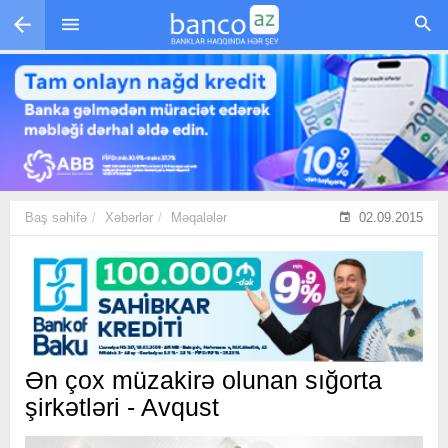
Skip to main content
Baş səhifə
Xəbərlər
Məqalələr
02.09.2015
Ən çox müzakirə olunan sığorta
şirkətləri - Avqust