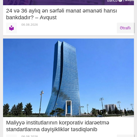
24 və 36 aylıq ən sərfəli manat əmanəti hansı
bankdadır? – Avqust
06.08.2026
Ətraflı
Maliyyə institutlarının korporativ idarəetmə
standartlarına dəyişikliklər təsdiqlənib
06.08.2026