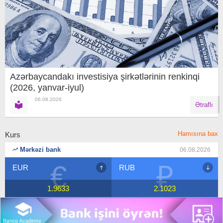
Azərbaycandakı investisiya şirkətlərinin renkinqi
(2026, yanvar-iyul)
06.08.2026
Ətraflı
Hamısına bax
Kurs
Mərkəzi bank
06.08.2026
₽
$
RUB
USD
2.1023
1.7