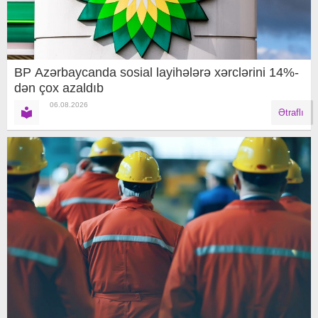
BP Azərbaycanda sosial layihələrə xərclərini 14%-
dən çox azaldıb
06.08.2026
Ətraflı