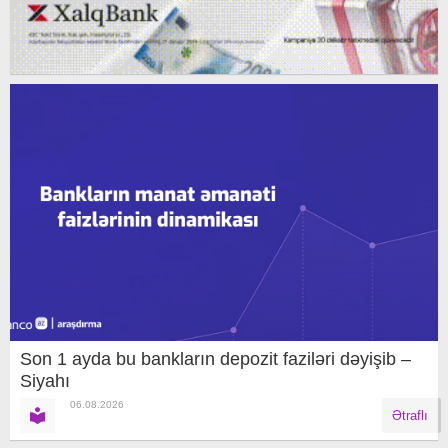
Son 1 ayda bu bankların depozit faziləri dəyişib –
Siyahı
06.08.2026
Ətraflı