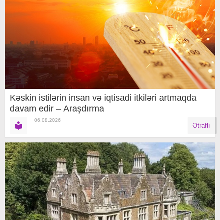
Kəskin istilərin insan və iqtisadi itkiləri artmaqda
davam edir – Araşdırma
06.08.2026
Ətraflı