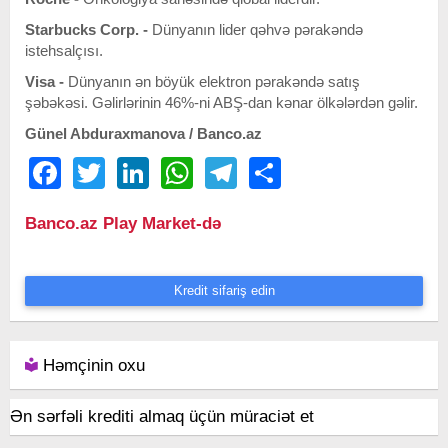
Starbucks Corp. -
Dünyanın lider qəhvə pərakəndə
istehsalçısı.
Visa -
Dünyanın ən böyük elektron pərakəndə satış
şəbəkəsi. Gəlirlərinin 46%-ni ABŞ-dan kənar ölkələrdən gəlir.
Günel Abduraxmanova / Banco.az
Facebook
Twitter
LinkedIn
WhatsApp
Telegram
Share
Banco.az Play Market-də
Kredit sifariş edin
Həmçinin oxu
Ən sərfəli krediti almaq üçün müraciət et