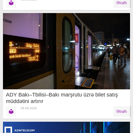
Ətraflı
ADY Bakı–Tbilisi–Bakı marşrutu üzrə bilet satış
müddətini artırır
06.08.2026
Ətraflı