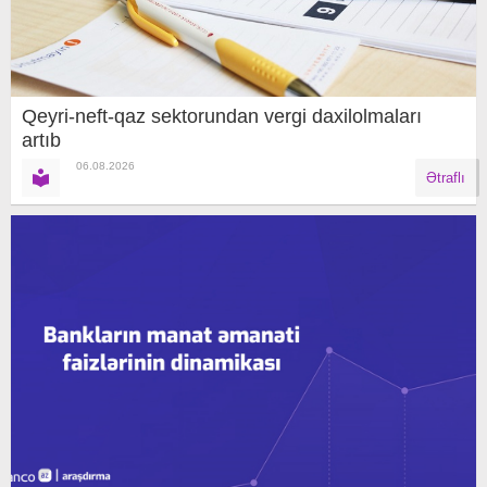
Qeyri-neft-qaz sektorundan vergi daxilolmaları
artıb
06.08.2026
Ətraflı