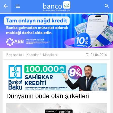
Skip to main content
Baş səhifə
Xəbərlər
Məqalələr
21.04.2014
Dünyanın öndə olan şirkətləri