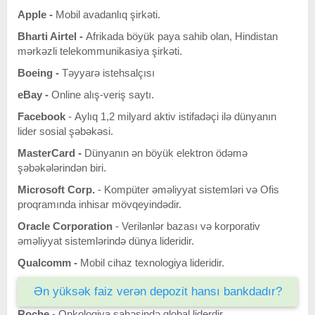
Apple -
Mobil avadanlıq şirkəti.
Bharti Airtel -
Afrikada böyük paya sahib olan, Hindistan
mərkəzli telekommunikasiya şirkəti.
Boeing -
Təyyarə istehsalçısı
eBay -
Online alış-veriş saytı.
Facebook
- Aylıq 1,2 milyard aktiv istifadəçi ilə dünyanın
lider sosial şəbəkəsi.
MasterCard -
Dünyanın ən böyük elektron ödəmə
şəbəkələrindən biri.
Microsoft Corp.
- Kompüter əməliyyat sistemləri və Ofis
proqramında inhisar mövqeyindədir.
Oracle Corporation
- Verilənlər bazası və korporativ
əməliyyat sistemlərində dünya lideridir.
Qualcomm -
Mobil cihaz texnologiya lideridir.
Ən yüksək faiz verən depozit hansı bankdadır?
Roche -
Onkologiya sahəsində qlobal liderdir.