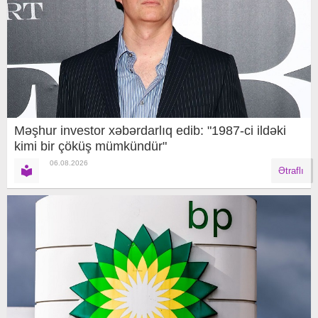
Məşhur investor xəbərdarlıq edib: "1987-ci ildəki
kimi bir çöküş mümkündür"
06.08.2026
Ətraflı