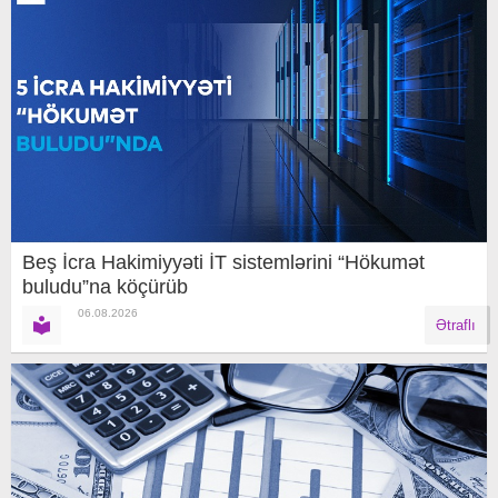
Beş İcra Hakimiyyəti İT sistemlərini “Hökumət
buludu”na köçürüb
06.08.2026
Ətraflı