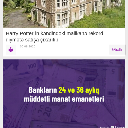
Harry Potter-in kəndindəki malikanə rekord
qiymətə satışa çıxarılıb
06.08.2026
Ətraflı