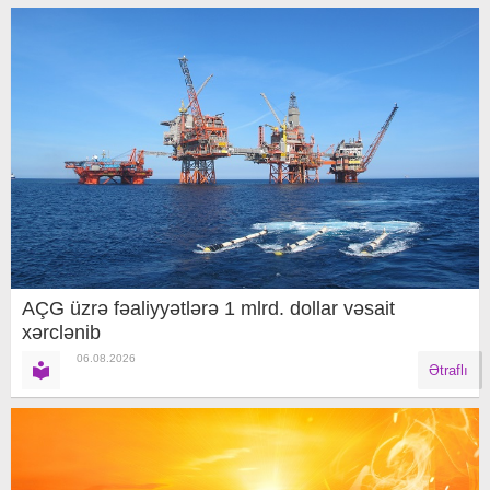
AÇG üzrə fəaliyyətlərə 1 mlrd. dollar vəsait
xərclənib
06.08.2026
Ətraflı