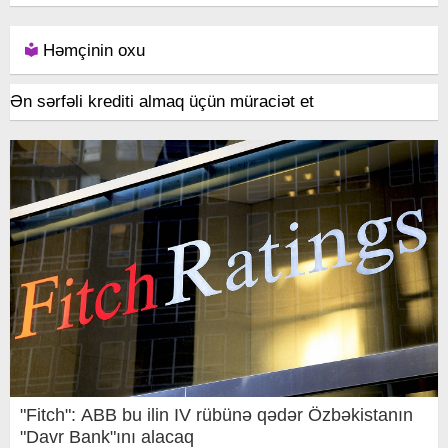
Həmçinin oxu
Ən sərfəli krediti almaq üçün müraciət et
"Fitch": ABB bu ilin IV rübünə qədər Özbəkistanın
"Davr Bank"ını alacaq