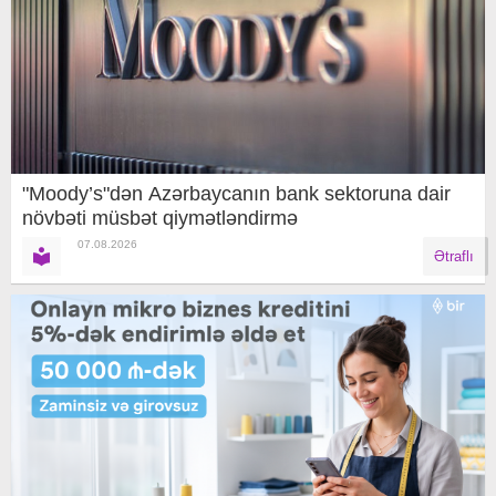
"Moody’s"dən Azərbaycanın bank sektoruna dair
növbəti müsbət qiymətləndirmə
07.08.2026
Ətraflı