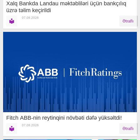
Xalq Bankda Landau məktəbliləri üçün bankçılıq
üzrə təlim keçirildi
07.08.2026
Ətraflı
Fitch ABB-nin reytinqini növbəti dəfə yüksəltdi!
07.08.2026
Ətraflı