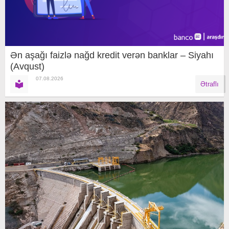
Ən aşağı faizlə nağd kredit verən banklar – Siyahı
(Avqust)
07.08.2026
Ətraflı