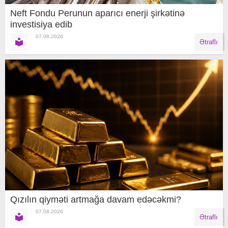
Neft Fondu Perunun aparıcı enerji şirkətinə
investisiya edib
07.08.2026
Ətraflı
Qızılın qiyməti artmağa davam edəcəkmi?
07.08.2026
Ətraflı