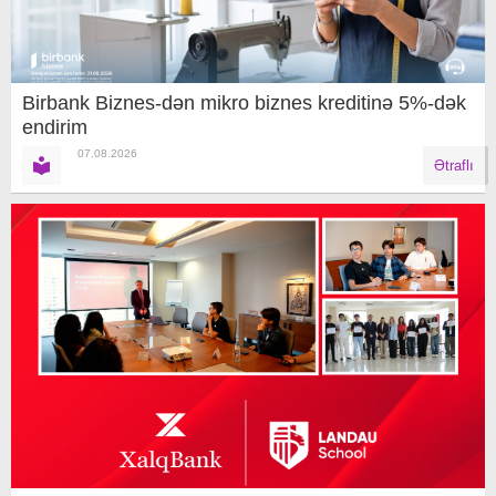
Birbank Biznes-dən mikro biznes kreditinə 5%-dək
endirim
07.08.2026
Ətraflı