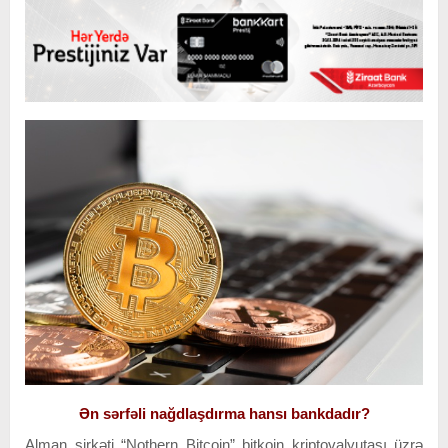
Ən sərfəli nağdlaşdırma hansı bankdadır?
Alman şirkəti “Nothern Bitcoin” bitkoin kriptovalyutası üzrə