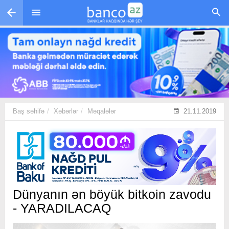
Skip to main content
Baş səhifə
Xəbərlər
Məqalələr
21.11.2019
Dünyanın ən böyük bitkoin zavodu
- YARADILACAQ