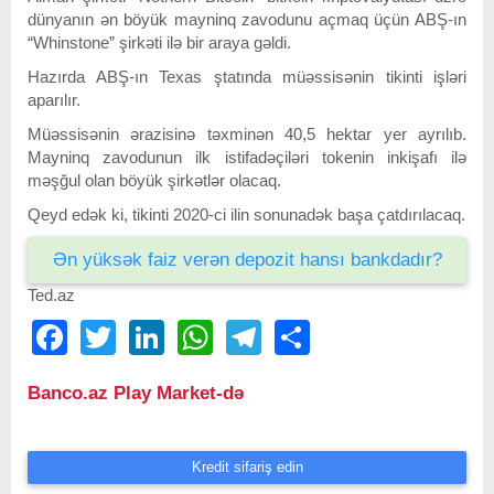
dünyanın ən böyük mayninq zavodunu açmaq üçün ABŞ-ın
“Whinstone” şirkəti ilə bir araya gəldi.
Hazırda ABŞ-ın Texas ştatında müəssisənin tikinti işləri
aparılır.
Müəssisənin ərazisinə təxminən 40,5 hektar yer ayrılıb.
Mayninq zavodunun ilk istifadəçiləri tokenin inkişafı ilə
məşğul olan böyük şirkətlər olacaq.
Qeyd edək ki, tikinti 2020-ci ilin sonunadək başa çatdırılacaq.
Ən yüksək faiz verən depozit hansı bankdadır?
Ted.az
Facebook
Twitter
LinkedIn
WhatsApp
Telegram
Share
Banco.az Play Market-də
Kredit sifariş edin