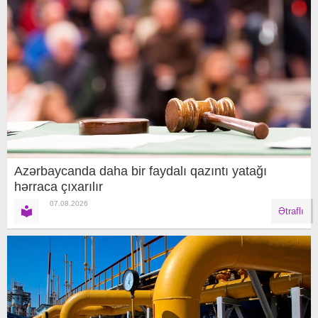
Azərbaycanda daha bir faydalı qazıntı yatağı
hərraca çıxarılır
07.08.2026
Ətraflı