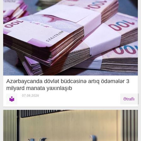
Azərbaycanda dövlət büdcəsinə artıq ödəmələr 3
milyard manata yaxınlaşıb
07.08.2026
Ətraflı