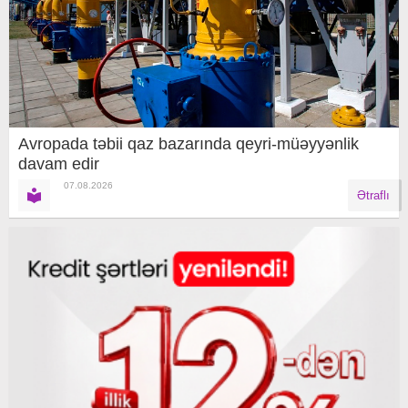
Avropada təbii qaz bazarında qeyri-müəyyənlik
davam edir
07.08.2026
Ətraflı