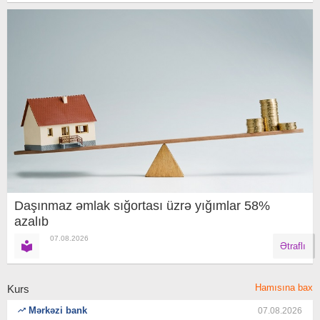
Daşınmaz əmlak sığortası üzrə yığımlar 58%
azalıb
07.08.2026
Ətraflı
Hamısına bax
Kurs
Mərkəzi bank
07.08.2026