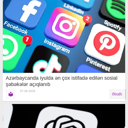
Azərbaycanda iyulda ən çox istifadə edilən sosial
şəbəkələr açıqlanıb
07.08.2026
Ətraflı