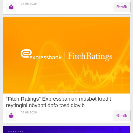
07.08.2026
Ətraflı
“Fitch Ratings” Expressbankın müsbət kredit
reytinqini növbəti dəfə təsdiqləyib
07.08.2026
Ətraflı