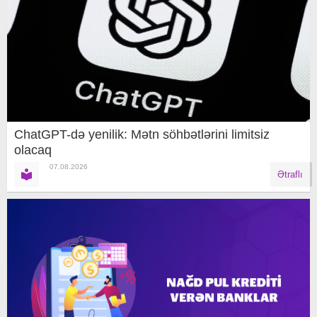
ChatGPT-də yenilik: Mətn söhbətlərini limitsiz
olacaq
07.08.2026
Ətraflı