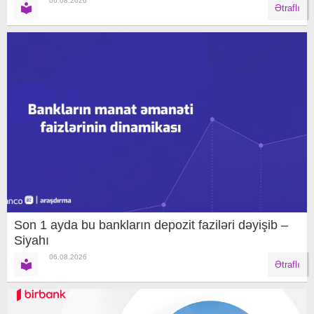
06.08.2026
Ətraflı
Son 1 ayda bu bankların depozit faziləri dəyişib –
Siyahı
06.08.2026
Ətraflı