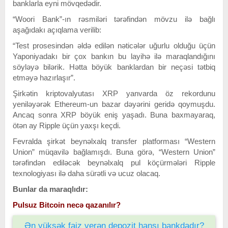
banklarla eyni mövqedədir.
“Woori Bank”-ın rəsmiləri tərəfindən mövzu ilə bağlı
aşağıdakı açıqlama verilib:
“Test prosesindən əldə edilən nəticələr uğurlu olduğu üçün
Yaponiyadakı bir çox bankın bu layihə ilə maraqlandığını
söyləyə bilərik. Hətta böyük banklardan bir neçəsi tətbiq
etməyə hazırlaşır”.
Şirkətin kriptovalyutası XRP yanvarda öz rekordunu
yeniləyərək Ethereum-un bazar dəyərini geridə qoymuşdu.
Ancaq sonra XRP böyük eniş yaşadı. Buna baxmayaraq,
ötən ay Ripple üçün yaxşı keçdi.
Fevralda şirkət beynəlxalq transfer platforması “Western
Union” müqavilə bağlamışdı. Buna görə, “Western Union”
tərəfindən ediləcək beynəlxalq pul köçürmələri Ripple
texnologiyası ilə daha sürətli və ucuz olacaq.
Bunlar da maraqlıdır:
Pulsuz Bitcoin necə qazanılır?
Ən yüksək faiz verən depozit hansı bankdadır?