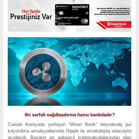
Ən sərfəli nağdlaşdırma hansı bankdadır?
Cənubi Koreyada yerləşən “Woori Bank” beynəlxalq pul
köçürülmə əməliyyatlarında Ripple ilə əməkdaşlıq edəcəyini
açıqlayıb. Bazarın ən qabaqcıl kriptovalyutalarından olan