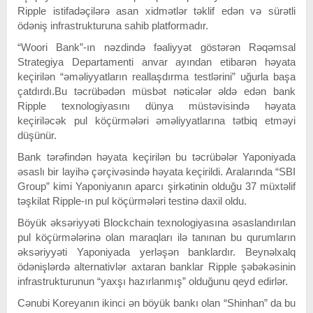
Ripple istifadəçilərə asan xidmətlər təklif edən və sürətli
ödəniş infrastrukturuna sahib platformadır.
“Woori Bank”-ın nəzdində fəaliyyət göstərən Rəqəmsal
Strategiya Departamenti anvar ayından etibarən həyata
keçirilən “əməliyyatların reallaşdırma testlərini” uğurla başa
çatdırdı.Bu təcrübədən müsbət nəticələr əldə edən bank
Ripple texnologiyasını dünya müstəvisində həyata
keçiriləcək pul köçürmələri əməliyyatlarına tətbiq etməyi
düşünür.
Bank tərəfindən həyata keçirilən bu təcrübələr Yaponiyada
əsaslı bir layihə çərçivəsində həyata keçirildi. Aralarında “SBI
Group” kimi Yaponiyanın aparcı şirkətinin olduğu 37 müxtəlif
təşkilat Ripple-ın pul köçürmələri testinə daxil oldu.
Böyük əksəriyyəti Blockchain texnologiyasına əsaslandırılan
pul köçürmələrinə olan maraqları ilə tanınan bu qurumların
əksəriyyəti Yaponiyada yerləşən banklardır. Beynəlxalq
ödənişlərdə alternativlər axtaran banklar Ripple şəbəkəsinin
infrastrukturunun “yaxşı hazırlanmış” olduğunu qeyd edirlər.
Cənubi Koreyanın ikinci ən böyük bankı olan “Shinhan” da bu