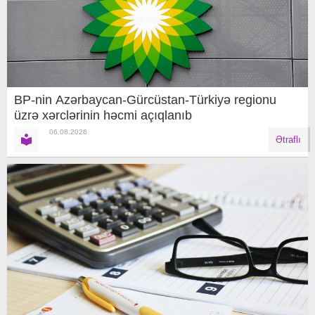
BP-nin Azərbaycan-Gürcüstan-Türkiyə regionu
üzrə xərclərinin həcmi açıqlanıb
06.08.2026
Ətraflı