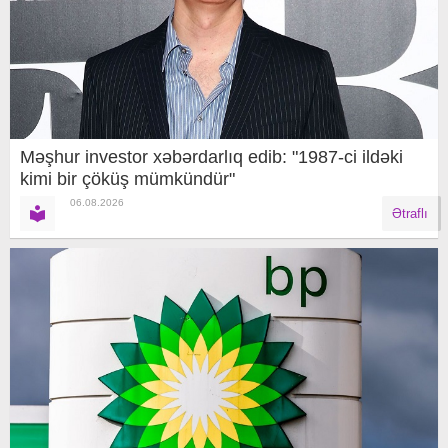
Məşhur investor xəbərdarlıq edib: "1987-ci ildəki
kimi bir çöküş mümkündür"
06.08.2026
Ətraflı