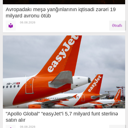
Avropadakı meşə yanğınlarının iqtisadi zərəri 19
milyard avronu ötüb
06.08.2026
Ətraflı
"Apollo Global" "easyJet"i 5,7 milyard funt sterlinə
satın alır
06.08.2026