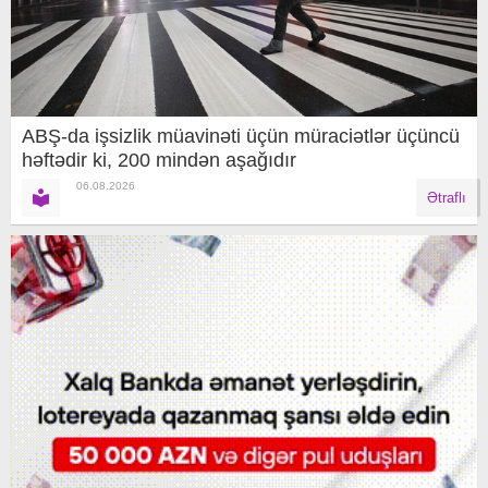
ABŞ-da işsizlik müavinəti üçün müraciətlər üçüncü
həftədir ki, 200 mindən aşağıdır
06.08.2026
Ətraflı