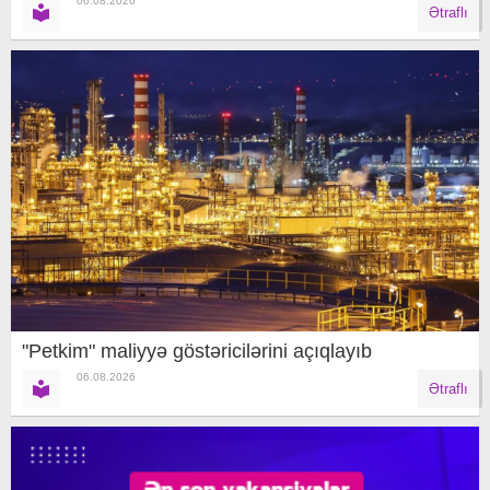
06.08.2026
Ətraflı
"Petkim" maliyyə göstəricilərini açıqlayıb
06.08.2026
Ətraflı