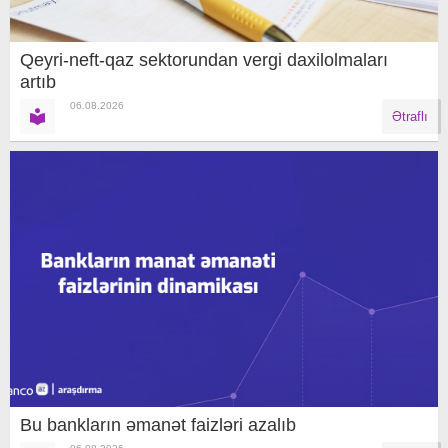
Qeyri-neft-qaz sektorundan vergi daxilolmaları
artıb
06.08.2026
Ətraflı
Bu bankların əmanət faizləri azalıb