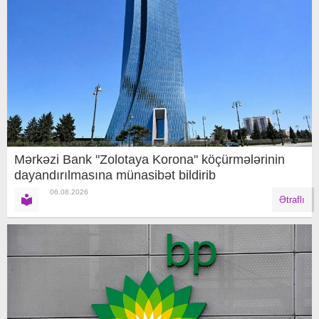
Mərkəzi Bank "Zolotaya Korona" köçürmələrinin
dayandırılmasına münasibət bildirib
06.08.2026
Ətraflı