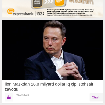
İlon Maskdan 16,8 milyard dollarlıq çip istehsalı
zavodu
06.08.2026
Ətraflı