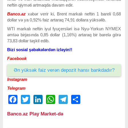
neftin qiyməti artmaqda davam edir.
Banco.az
xəbər verir ki, Brent markalı neftin 1 bareli 0,68
dollar və ya 0,92% faiz artaraq 74,91 dollara yüksəlib.
WTI markalı neftin iyul fyuçersləri isə Nyu-Yorkun NYMEX
əmtəə birjasında 0,85 dollar (1,16%) artaraq bir barelə görə
73,83 dollar təşkil edib.
Bizi sosial şəbəkələrdən izləyin!!
Facebook
Ən yüksək faiz verən depozit hansı bankdadır?
Instagram
Telegram
Facebook
Twitter
LinkedIn
WhatsApp
Telegram
Share
Banco.az Play Market-də