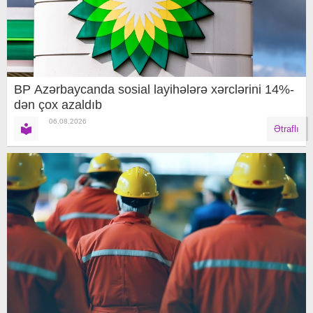
BP Azərbaycanda sosial layihələrə xərclərini 14%-
dən çox azaldıb
06.08.2026
Ətraflı