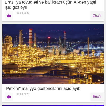
Braziliya toyuq əti və bal ixracı üçün Aİ-dən yaşıl
işıq gözləyir
06.08.2026
Ətraflı
"Petkim" maliyyə göstəricilərini açıqlayıb
06.08.2026
Ətraflı