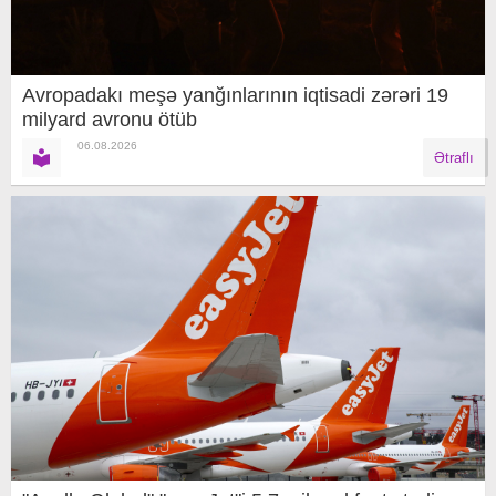
Avropadakı meşə yanğınlarının iqtisadi zərəri 19
milyard avronu ötüb
06.08.2026
Ətraflı