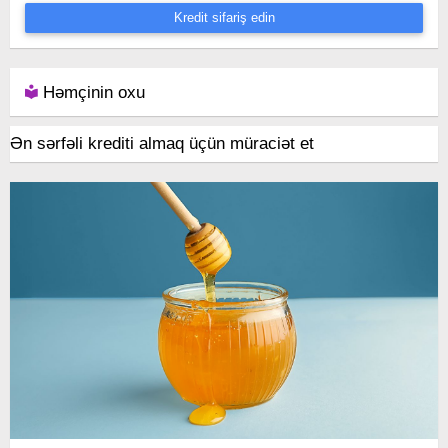
Kredit sifariş edin
Həmçinin oxu
Ən sərfəli krediti almaq üçün müraciət et