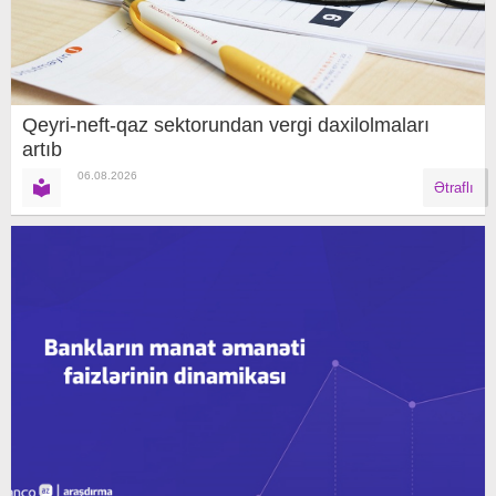
Qeyri-neft-qaz sektorundan vergi daxilolmaları
artıb
06.08.2026
Ətraflı