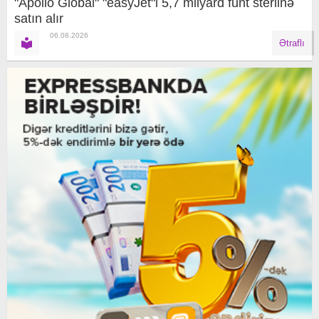
"Apollo Global" "easyJet"i 5,7 milyard funt sterlinə
satın alır
06.08.2026
Ətraflı