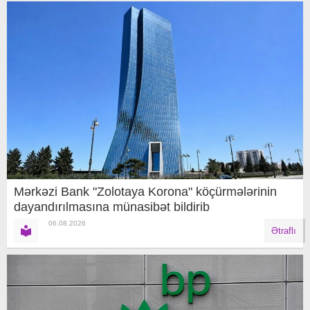
Mərkəzi Bank "Zolotaya Korona" köçürmələrinin
dayandırılmasına münasibət bildirib
06.08.2026
Ətraflı