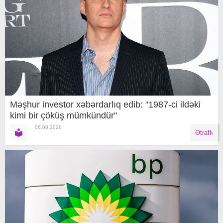
Məşhur investor xəbərdarlıq edib: "1987-ci ildəki
kimi bir çöküş mümkündür"
06.08.2026
Ətraflı