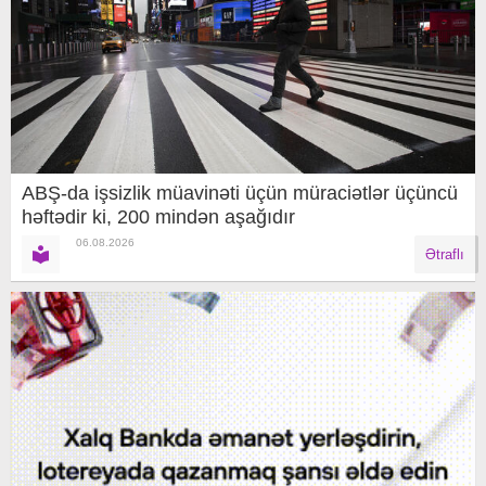
ABŞ-da işsizlik müavinəti üçün müraciətlər üçüncü
həftədir ki, 200 mindən aşağıdır
06.08.2026
Ətraflı