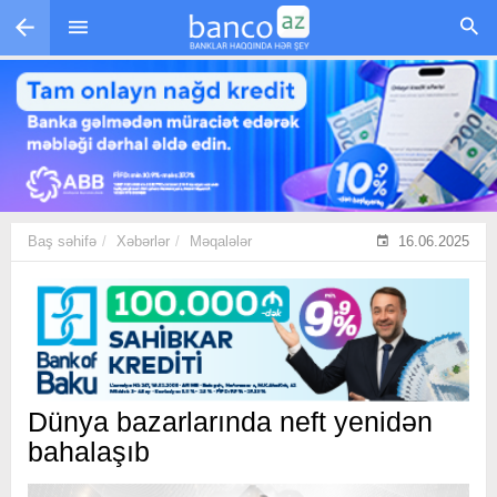
Skip to main content
Baş səhifə
Xəbərlər
Məqalələr
16.06.2025
Dünya bazarlarında neft yenidən
bahalaşıb