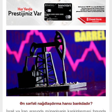
Ən sərfəli nağdlaşdırma hansı bankdadır?
İsrail və İran arasında münaqişənin kəskinləşməsi fonunda