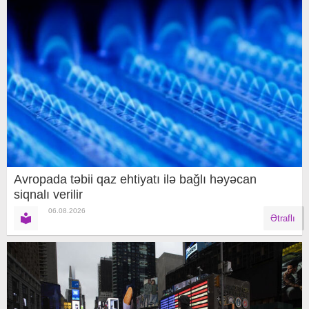
Avropada təbii qaz ehtiyatı ilə bağlı həyəcan
siqnalı verilir
06.08.2026
Ətraflı