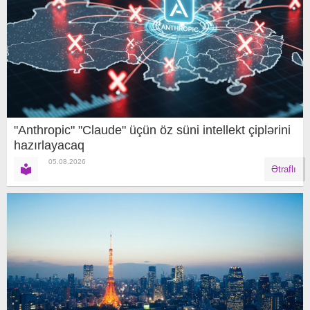
"Anthropic" "Claude" üçün öz süni intellekt çiplərini
hazırlayacaq
05.08.2026
Ətraflı