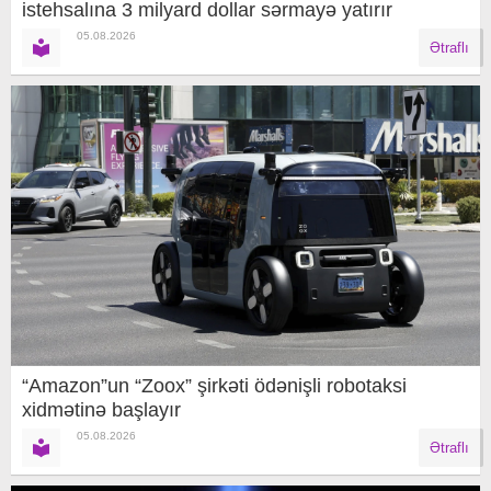
istehsalına 3 milyard dollar sərmayə yatırır
05.08.2026
Ətraflı
“Amazon”un “Zoox” şirkəti ödənişli robotaksi
xidmətinə başlayır
05.08.2026
Ətraflı