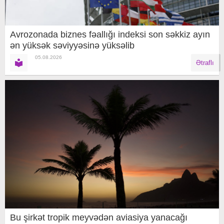
Avrozonada biznes fəallığı indeksi son səkkiz ayın
ən yüksək səviyyəsinə yüksəlib
05.08.2026
Ətraflı
Bu şirkət tropik meyvədən aviasiya yanacağı