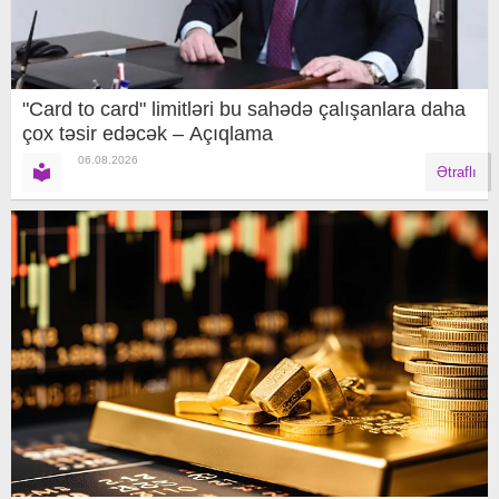
"Card to card" limitləri bu sahədə çalışanlara daha
çox təsir edəcək – Açıqlama
06.08.2026
Ətraflı