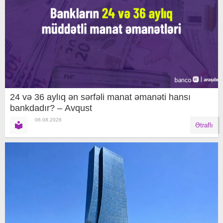
24 və 36 aylıq ən sərfəli manat əmanəti hansı
bankdadır? – Avqust
06.08.2026
Ətraflı