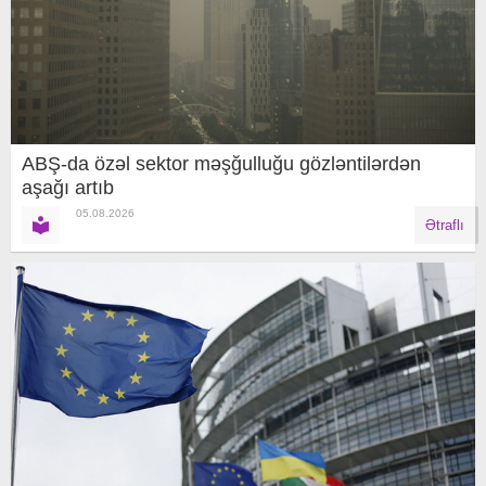
ABŞ-da özəl sektor məşğulluğu gözləntilərdən
aşağı artıb
05.08.2026
Ətraflı