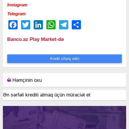
Instagram
Telegram
Facebook
Twitter
LinkedIn
WhatsApp
Telegram
Share
Banco.az Play Market-də
Kredit sifariş edin
Həmçinin oxu
Ən sərfəli krediti almaq üçün müraciət et