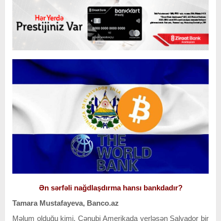
Ən sərfəli nağdlaşdırma hansı bankdadır?
Tamara Mustafayeva, Banco.az
Məlum olduğu kimi, Cənubi Amerikada yerləşən Salvador bir