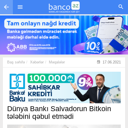
Skip to main content
Baş səhifə
Xəbərlər
Məqalələr
17.06.2021
Dünya Bankı Salvadorun Bitkoin
tələbini qəbul etmədi