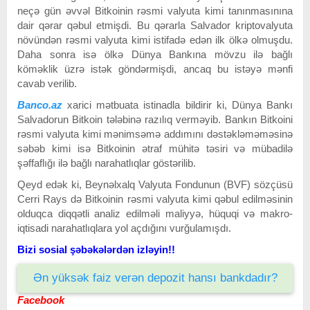
neçə gün əvvəl Bitkoinin rəsmi valyuta kimi tanınmasınına
dair qərar qəbul etmişdi. Bu qərarla Salvador kriptovalyuta
növündən rəsmi valyuta kimi istifadə edən ilk ölkə olmuşdu.
Daha sonra isə ölkə Dünya Bankına mövzu ilə bağlı
köməklik üzrə istək göndərmişdi, ancaq bu istəyə mənfi
cavab verilib.
Banco.az
xarici mətbuata istinadla bildirir ki, Dünya Bankı
Salvadorun Bitkoin tələbinə razılıq verməyib. Bankın Bitkoini
rəsmi valyuta kimi mənimsəmə addımını dəstəkləməməsinə
səbəb kimi isə Bitkoinin ətraf mühitə təsiri və mübadilə
şəffaflığı ilə bağlı narahatlıqlar göstərilib.
Qeyd edək ki, Beynəlxalq Valyuta Fondunun (BVF) sözçüsü
Cerri Rays də Bitkoinin rəsmi valyuta kimi qəbul edilməsinin
olduqca diqqətli analiz edilməli maliyyə, hüquqi və makro-
iqtisadi narahatlıqlara yol açdığını vurğulamışdı.
Bizi sosial şəbəkələrdən izləyin!!
Ən yüksək faiz verən depozit hansı bankdadır?
Facebook