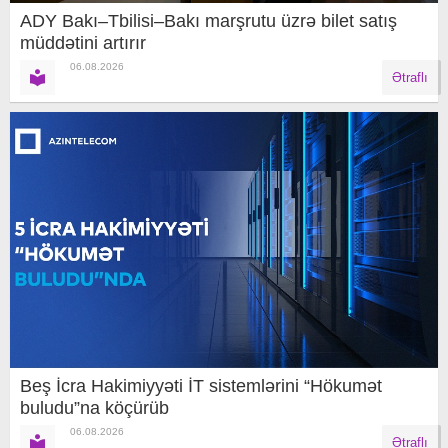
ADY Bakı–Tbilisi–Bakı marşrutu üzrə bilet satış
müddətini artırır
06.08.2026
Ətraflı
Beş İcra Hakimiyyəti İT sistemlərini “Hökumət
buludu”na köçürüb
06.08.2026
Ətraflı