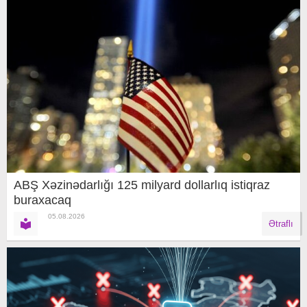
ABŞ Xəzinədarlığı 125 milyard dollarlıq istiqraz
buraxacaq
05.08.2026
Ətraflı