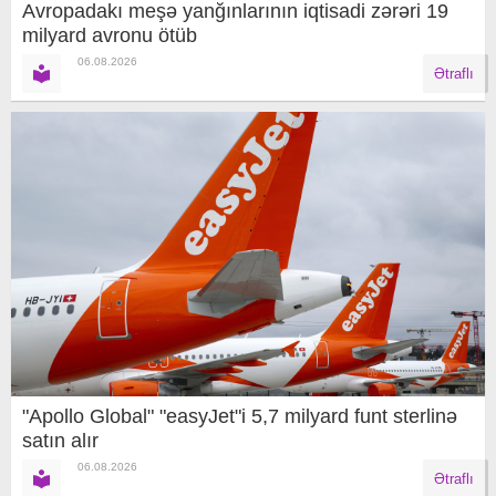
Avropadakı meşə yanğınlarının iqtisadi zərəri 19
milyard avronu ötüb
06.08.2026
Ətraflı
"Apollo Global" "easyJet"i 5,7 milyard funt sterlinə
satın alır
06.08.2026
Ətraflı