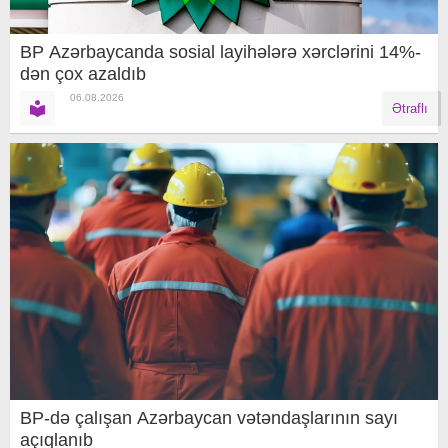
BP Azərbaycanda sosial layihələrə xərclərini 14%-
dən çox azaldıb
06.08.2026
Ətraflı
BP-də çalışan Azərbaycan vətəndaşlarının sayı
açıqlanıb