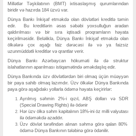
Millətlər Təşkilatının (BMT) ixtisaslaşmış qurumlarından
biridir və hazırda 184 üzvü var.
Dünya Bankı İnkişaf etməkdə olan dövlətləri kreditlə təmin
edir. Bu kreditlərin əsas səbəbi yoxsulluğun aradan
qaldırılması və bir sıra iqtisadi proqramların həyata
keçirilməsidir. Beləliklə, Dünya Bankı İnkişaf etməkdə olan
ölkələrə çox aşağı faiz dərəcəsi ilə və ya faizsiz
uzunmüddətli kreditlər və qrantlar verir.
Dünya Bankı Azərbaycan hökuməti ilə də struktur
islahatlarının aparılması istiqamətində əməkdaşlıq edir.
Dünya Bankında üzv dövlətlərdən biri olmaq üçün müəyyən
bir paya sahib olmaq lazımdır. Üzv ölkələr Dünya Bankında
paya görə aşağıdakı yollarla ödəmə həyata keçirirlər:
Ayrılmış səhmin 2%-i qızıl, ABŞ dolları və SDR
(Special Drawing Rights) ilə ödənir
Hər üzv ölkə səhm kapitalının 18%-ini öz milli valyutası
ilə ödəməkdə azaddır.
Üzv dövlət tərəfindən alınan səhmə görə qalan 80%
ödəmə Dünya Bankının tələbinə görə ödənilir.