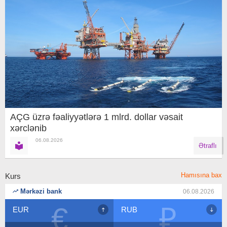
AÇG üzrə fəaliyyətlərə 1 mlrd. dollar vəsait
xərclənib
06.08.2026
Ətraflı
Hamısına bax
Kurs
Mərkəzi bank
06.08.2026
€
₽
EUR
RUB