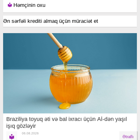
Həmçinin oxu
Ən sərfəli krediti almaq üçün müraciət et
Braziliya toyuq əti və bal ixracı üçün Aİ-dən yaşıl
işıq gözləyir
06.08.2026
Ətraflı