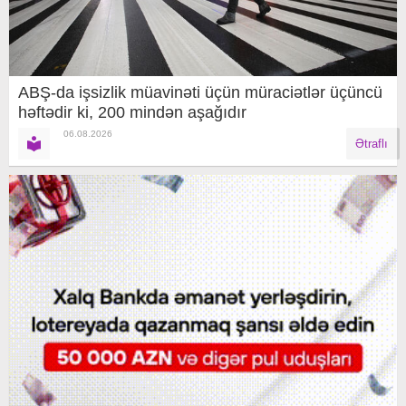
ABŞ-da işsizlik müavinəti üçün müraciətlər üçüncü
həftədir ki, 200 mindən aşağıdır
06.08.2026
Ətraflı