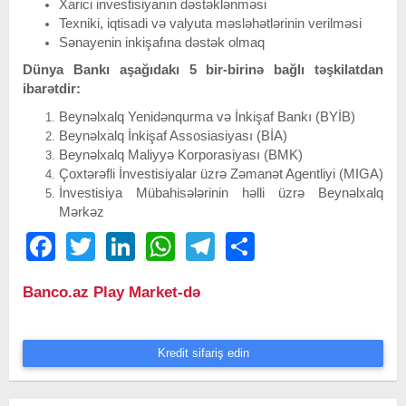
Xarici investisiyanın dəstəklənməsi
Texniki, iqtisadi və valyuta məsləhətlərinin verilməsi
Sənayenin inkişafına dəstək olmaq
Dünya Bankı aşağıdakı 5 bir-birinə bağlı təşkilatdan
ibarətdir:
Beynəlxalq Yenidənqurma və İnkişaf Bankı (BYİB)
Beynəlxalq İnkişaf Assosiasiyası (BİA)
Beynəlxalq Maliyyə Korporasiyası (BMK)
Çoxtərəfli İnvestisiyalar üzrə Zəmanət Agentliyi (MIGA)
İnvestisiya Mübahisələrinin həlli üzrə Beynəlxalq
Mərkəz
Facebook
Twitter
LinkedIn
WhatsApp
Telegram
Share
Banco.az Play Market-də
Kredit sifariş edin