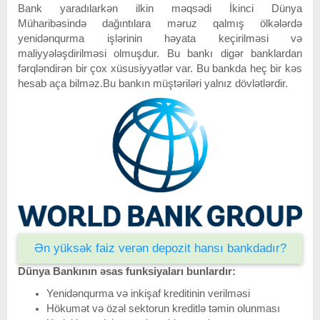
Bank yaradılarkən ilkin məqsədi İkinci Dünya
Müharibəsində
dağıntılara məruz qalmış ölkələrdə
yenidənqurma işlərinin həyata keçirilməsi və
maliyyələşdirilməsi olmuşdur. Bu bankı digər banklardan
fərqləndirən bir çox xüsusiyyətlər var. Bu bankda heç bir kəs
hesab aça bilməz.Bu bankın müştəriləri yalnız dövlətlərdir.
Ən yüksək faiz verən depozit hansı bankdadır?
Dünya Bankının əsas funksiyaları bunlardır:
Yenidənqurma və inkişaf kreditinin verilməsi
Hökumət və özəl sektorun kreditlə təmin olunması