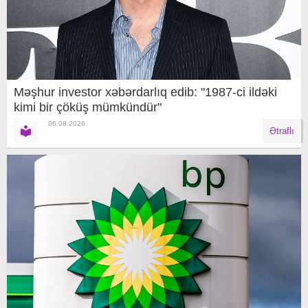
Məşhur investor xəbərdarlıq edib: "1987-ci ildəki
kimi bir çöküş mümkündür"
06.08.2026
Ətraflı