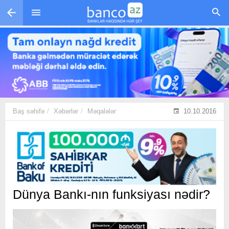
Skip to main content
Baş səhifə
Xəbərlər
Məqalələr
10.10.2016
Dünya Bankı-nın funksiyası nədir?