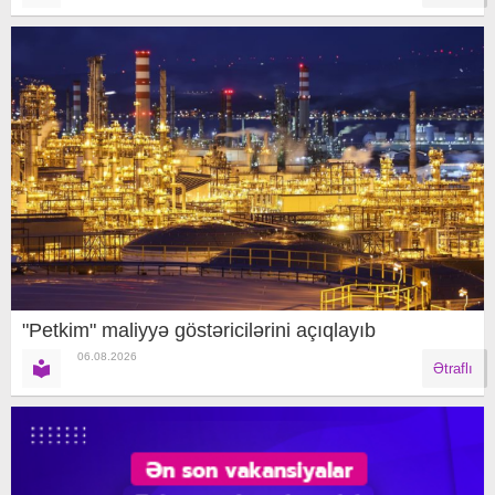
"Petkim" maliyyə göstəricilərini açıqlayıb
06.08.2026
Ətraflı