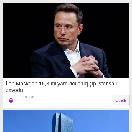
İlon Maskdan 16,8 milyard dollarlıq çip istehsalı
zavodu
06.08.2026
Ətraflı