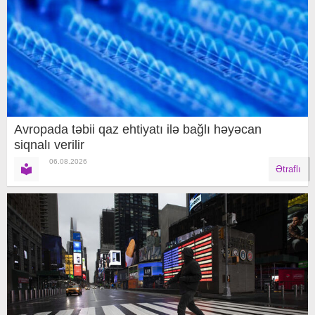
Avropada təbii qaz ehtiyatı ilə bağlı həyəcan
siqnalı verilir
06.08.2026
Ətraflı