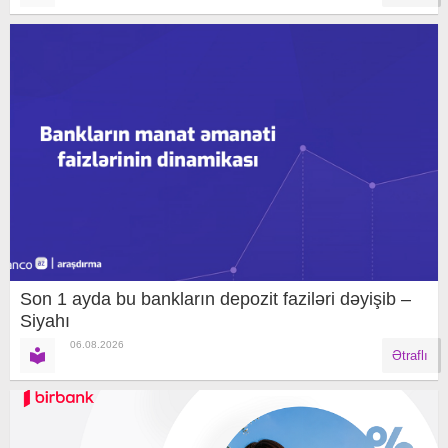
Son 1 ayda bu bankların depozit faziləri dəyişib –
Siyahı
06.08.2026
Ətraflı