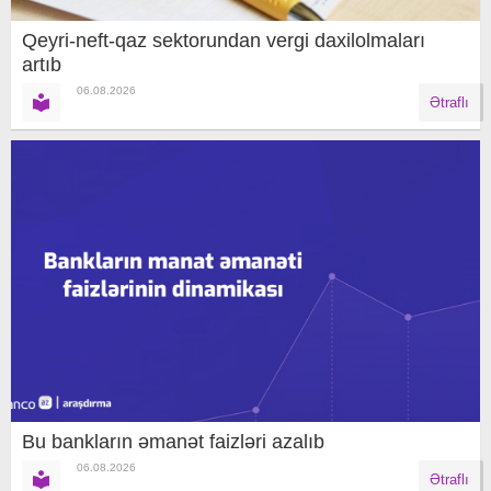
Qeyri-neft-qaz sektorundan vergi daxilolmaları
artıb
06.08.2026
Ətraflı
Bu bankların əmanət faizləri azalıb
06.08.2026
Ətraflı