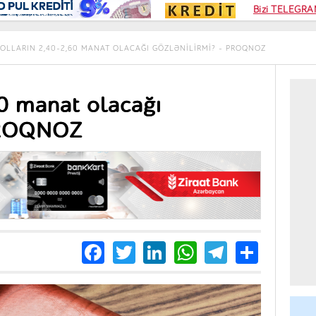
Kampa
Bizi TELEGRAM
Kart si
OLLARIN 2,40-2,60 MANAT OLACAĞI GÖZLƏNILIRMI? – PROQNOZ
60 manat olacağı
 PROQNOZ
Facebook
Twitter
LinkedIn
WhatsApp
Telegra
Share