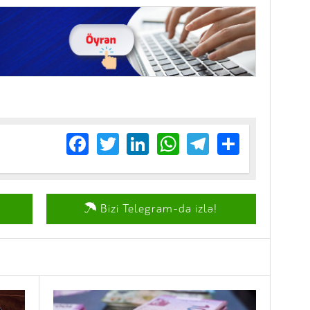
Facebook
Twitter
LinkedIn
WhatsApp
Telegram
Share
Bizi Telegram-da izlə!