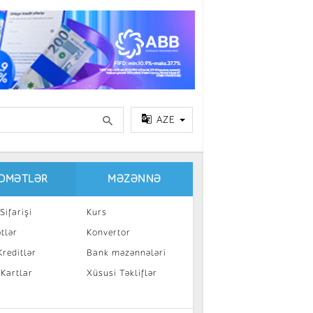
AZE
IDMƏTLƏR
MƏZƏNNƏ
Sifarişi
Kurs
tlər
Konvertor
reditlər
Bank məzənnələri
 Kartlar
Xüsusi Təkliflər
a