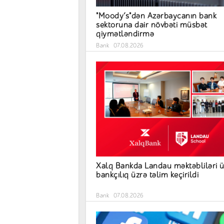
"Moody’s"dən Azərbaycanın bank
sektoruna dair növbəti müsbət
qiymətləndirmə
Bank
07.08.2026
Xalq Bankda Landau məktəbliləri 
bankçılıq üzrə təlim keçirildi
Bank
07.08.2026