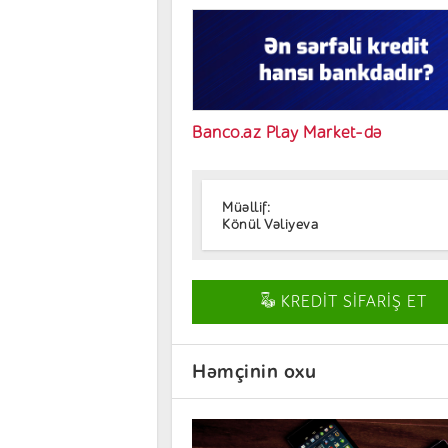
Banco.az Play Market-də
Müəllif:
Könül Vəliyeva
KREDİT SİFARİŞ ET
Həmçinin oxu