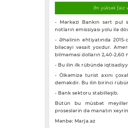
Ən yüksək faiz 
- Mərkəzi Bankın sərt pul si
notların emissiyası yolu ilə dö
- Əhalinin ehtiyatında 2015-
biləcəyi vəsait yoxdur. Amer
bilməməsi dolların 2,40-2,60 
- Bu ilin ilk rübündə iqtisadiy
- Ölkəmizə turist axını çoxa
deməkdir. Bu ilin birinci rübü
- Bank sektoru stabilləşib.
Bütün bu müsbət meyilləri
proseslərin də manatın xeyrinə
Mənbə: Marja.az