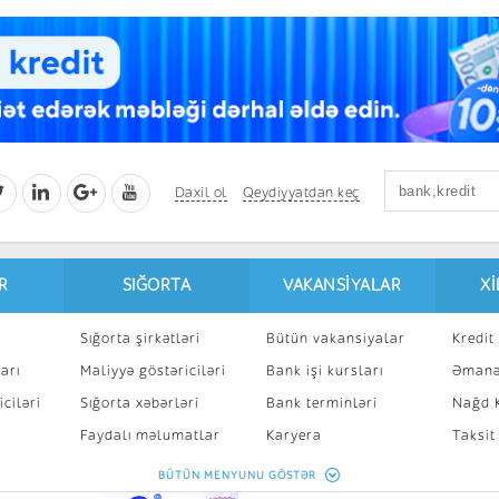
Daxil ol
Qeydiyyatdan keç
R
SIĞORTA
VAKANSIYALAR
X
Sığorta şirkətləri
Bütün vakansiyalar
Kredit 
arı
Maliyyə göstəriciləri
Bank işi kursları
Əmanə
ciləri
Sığorta xəbərləri
Bank terminləri
Nağd K
8
Faydalı məlumatlar
Karyera
Taksit
Sığorta kalkulyatoru
Peşakar inkişaf
İpotek
BÜTÜN MENYUNU GÖSTƏR