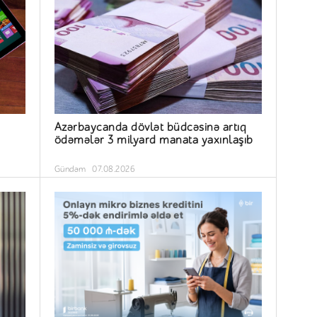
Azərbaycanda dövlət büdcəsinə artıq
ödəmələr 3 milyard manata yaxınlaşıb
Gündəm
07.08.2026