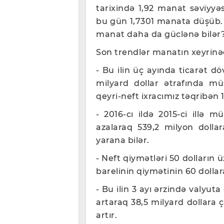
tarixində 1,92 manat səviyy
bu gün 1,7301 manata düşüb. B
manat daha da güclənə bilər
Son trendlər manatın xeyrinəd
- Bu ilin üç ayında ticarət döv
milyard dollar ətrafında mü
qeyri-neft ixracımız təqribən 1
- 2016-cı ildə 2015-ci illə m
azalaraq 539,2 milyon dollar
yarana bilər.
- Neft qiymətləri 50 dolların ü
barelinin qiymətinin 60 dollara
- Bu ilin 3 ayı ərzində valyuta
artaraq 38,5 milyard dollara 
artır.