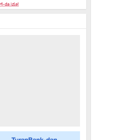
niyalar
-da izlə!
farişi
m