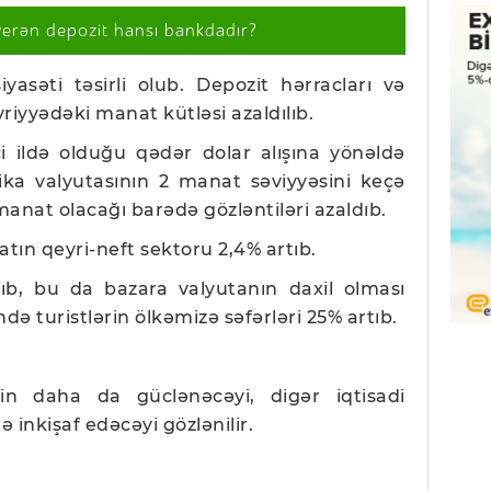
verən depozit hansı bankdadır?
yasəti təsirli olub. Depozit hərracları və
vriyyədəki manat kütləsi azaldılıb.
ci ildə olduğu qədər dolar alışına yönəldə
ika valyutasının 2 manat səviyyəsini keçə
manat olacağı barədə gözləntiləri azaldıb.
yatın qeyri-neft sektoru 2,4% artıb.
lıb, bu da bazara valyutanın daxil olması
ndə turistlərin ölkəmizə səfərləri 25% artıb.
n daha da güclənəcəyi, digər iqtisadi
 inkişaf edəcəyi gözlənilir.