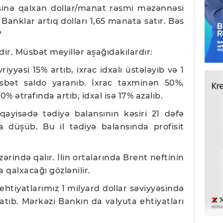
əsinə qalxan dollar/manat rəsmi məzənnəsi
anklar artıq dolları 1,65 manata satır. Bəs
?
ir. Müsbət meyillər aşağıdakılardır:
riyyəsi 15% artıb, ixrac idxalı üstələyib və 1
sbət saldo yaranıb. İxrac təxminən 50%,
0% ətrafında artıb, idxal isə 17% azalıb.
üqayisədə tədiyə balansının kəsiri 21 dəfə
a düşüb. Bu il tədiyə balansında profisit
zərində qalır. İlin ortalarında Brent neftinin
 qalxacağı gözlənilir.
 ehtiyatlarımız 1 milyard dollar səviyyəsində
çatıb. Mərkəzi Bankın da valyuta ehtiyatları