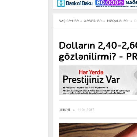
Maraqlı
BancoTV
Müsahibə
BAŞ SƏHIFƏ
XƏBƏRLƏR
MƏQALƏLƏR
D
Dolların 2,40-2,
gözlənilirmi? –
ÜMUMI
11.04.2017