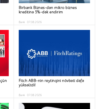
Birbank Biznes-dən mikro biznes
kreditinə 5%-dək endirim
Bank
07.08.2026
üçün
Fitch ABB-nin reytinqini növbəti dəfə
yüksəltdi!
Bank
07.08.2026