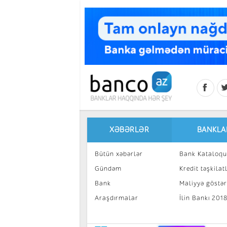
Skip to main content
XƏBƏRLƏR
BANKLA
Bütün xəbərlər
Bank Kataloqu
Gündəm
Kredit təşkilatl
Bank
Maliyyə göstəri
Araşdırmalar
İlin Bankı 201
İnvestisiya