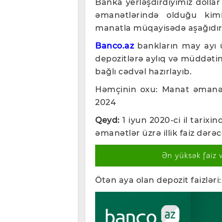
Banka yerləşdirdiyimiz dolla
əmanətlərində olduğu kimid
manatla müqayisədə aşağıdı
Banco.az
bankların may ayı üz
depozitlərə aylıq və müddətin s
bağlı cədvəl hazırlayıb.
Həmçinin oxu:
Manat əmanət
2024
Qeyd:
1 iyun 2020-ci il tarix
əmanətlər üzrə illik faiz dərə
Ən yüksək faiz 
Ötən aya olan depozit faizləri