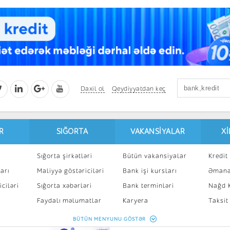
Daxil ol
Qeydiyyatdan keç
R
SIĞORTA
VAKANSIYALAR
X
Sığorta şirkətləri
Bütün vakansiyalar
Kredit 
arı
Maliyyə göstəriciləri
Bank işi kursları
Əmanə
ciləri
Sığorta xəbərləri
Bank terminləri
Nağd K
8
Faydalı məlumatlar
Karyera
Taksit
Sığorta kalkulyatoru
Peşakar inkişaf
İpotek
BÜTÜN MENYUNU GÖSTƏR