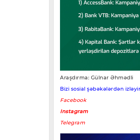
Araşdırma: Gülnar Əhmədli
Bizi sosial şəbəkələrdən izləyin
Facebook
Instagram
Telegram