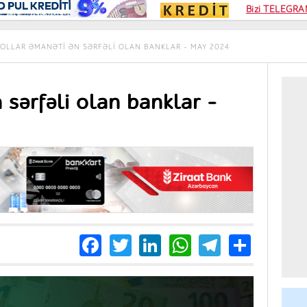
Kampa
Bizi TELEGRAM
Kart si
OLLAR ƏMANƏTI ƏN SƏRFƏLI OLAN BANKLAR – MAY 2024
 sərfəli olan banklar –
Facebook
Twitter
LinkedIn
WhatsApp
Telegra
Share