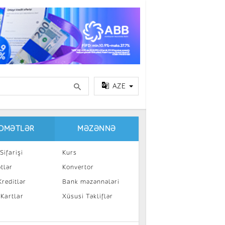
AZE
IDMƏTLƏR
MƏZƏNNƏ
Sifarişi
Kurs
tlər
Konvertor
reditlər
Bank məzənnələri
 Kartlar
Xüsusi Təkliflər
a