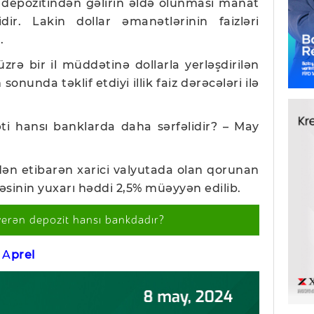
r depozitindən gəlirin əldə olunması manat
ir. Lakin dollar əmanətlərinin faizləri
r.
rə bir il müddətinə dollarla yerləşdirilən
onunda təklif etdiyi illik faiz dərəcələri ilə
i hansı banklarda daha sərfəlidir? –
M
ay
indən etibarən xarici valyutada olan qorunan
cəsinin yuxarı həddi 2,5% müəyyən edilib.
verən depozit hansı bankdadır?
:
A
prel