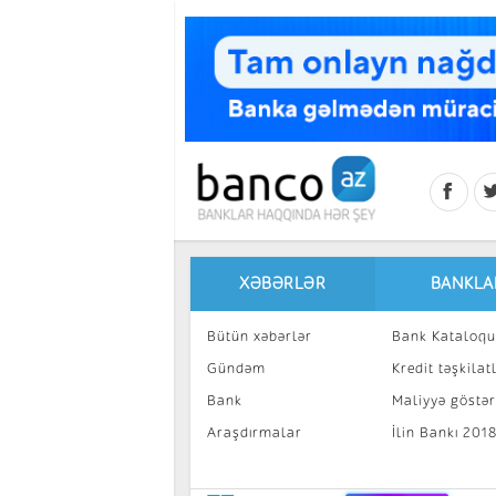
Skip to main content
XƏBƏRLƏR
BANKLA
Bütün xəbərlər
Bank Kataloqu
Gündəm
Kredit təşkilatl
Bank
Maliyyə göstəri
Araşdırmalar
İlin Bankı 201
İnvestisiya