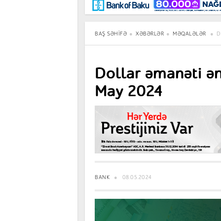
Maraqlı
BancoTV
Müsahibə
BAŞ SƏHIFƏ
XƏBƏRLƏR
MƏQALƏLƏR
D
Dollar əmanəti ən
May 2024
BANK
08.05.2024