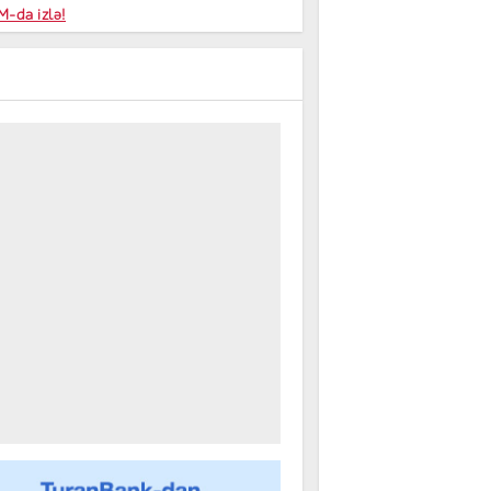
niyalar
-da izlə!
farişi
m