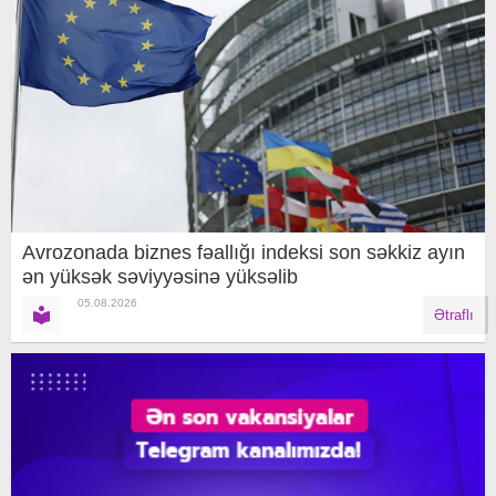
Avrozonada biznes fəallığı indeksi son səkkiz ayın
ən yüksək səviyyəsinə yüksəlib
05.08.2026
Ətraflı