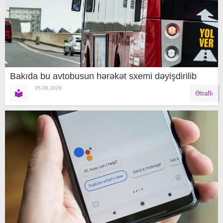
Bakıda bu avtobusun hərəkət sxemi dəyişdirilib
05.08.2026
Ətraflı