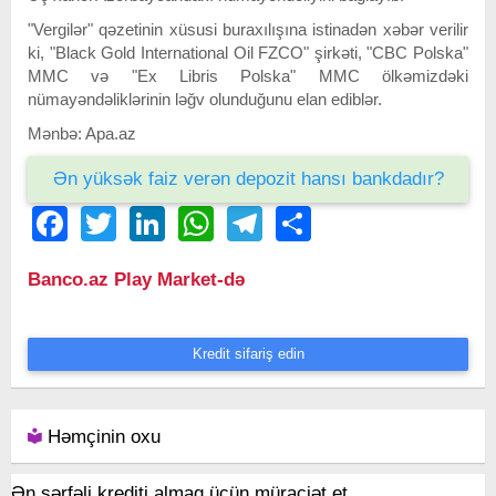
"Vergilər" qəzetinin xüsusi buraxılışına istinadən xəbər verilir
ki, "Black Gold International Oil FZCO" şirkəti, "CBC Polska"
MMC və "Ex Libris Polska" MMC ölkəmizdəki
nümayəndəliklərinin ləğv olunduğunu elan ediblər.
Mənbə: Apa.az
Ən yüksək faiz verən depozit hansı bankdadır?
Facebook
Twitter
LinkedIn
WhatsApp
Telegram
Share
Banco.az Play Market-də
Kredit sifariş edin
Həmçinin oxu
Ən sərfəli krediti almaq üçün müraciət et