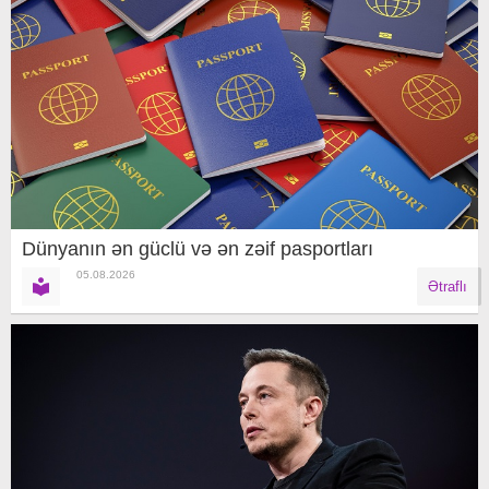
Dünyanın ən güclü və ən zəif pasportları
05.08.2026
Ətraflı