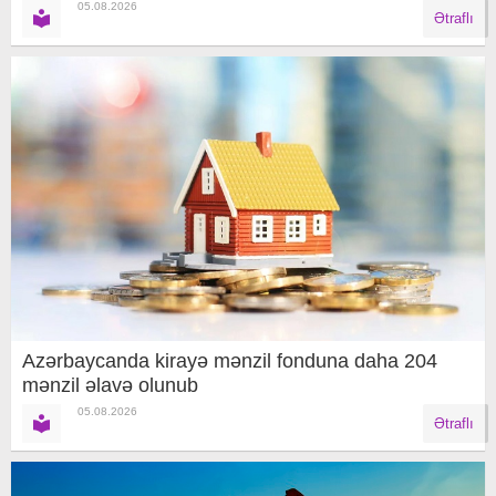
05.08.2026
Ətraflı
Azərbaycanda kirayə mənzil fonduna daha 204
mənzil əlavə olunub
05.08.2026
Ətraflı