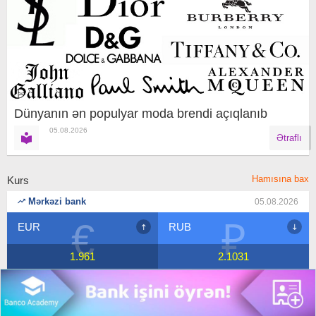
Dünyanın ən populyar moda brendi açıqlanıb
05.08.2026
Ətraflı
Hamısına bax
Kurs
Mərkəzi bank
05.08.2026
₽
$
RUB
USD
2.1031
1.7