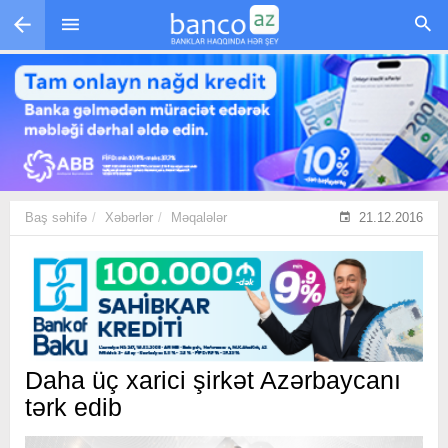
Skip to main content
Baş səhifə
Xəbərlər
Məqalələr
21.12.2016
Daha üç xarici şirkət Azərbaycanı
tərk edib