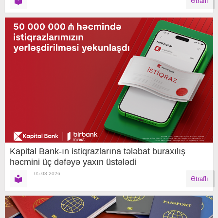
Ətraflı
Kapital Bank-ın istiqrazlarına tələbat buraxılış
həcmini üç dəfəyə yaxın üstələdi
05.08.2026
Ətraflı