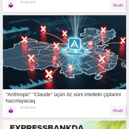
05.08.2026
Ətraflı
"Anthropic" "Claude" üçün öz süni intellekt çiplərini
hazırlayacaq
05.08.2026
Ətraflı