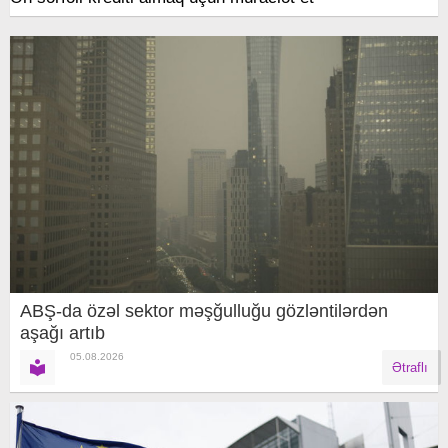
ABŞ-da özəl sektor məşğulluğu gözləntilərdən
aşağı artıb
05.08.2026
Ətraflı