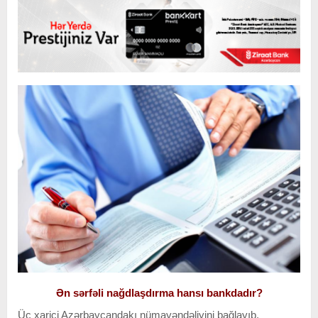
Ən sərfəli nağdlaşdırma hansı bankdadır?
Üç xarici Azərbaycandakı nümayəndəliyini bağlayıb.