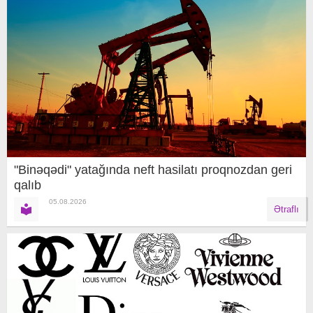
"Binəqədi" yatağında neft hasilatı proqnozdan geri
qalıb
05.08.2026
Ətraflı