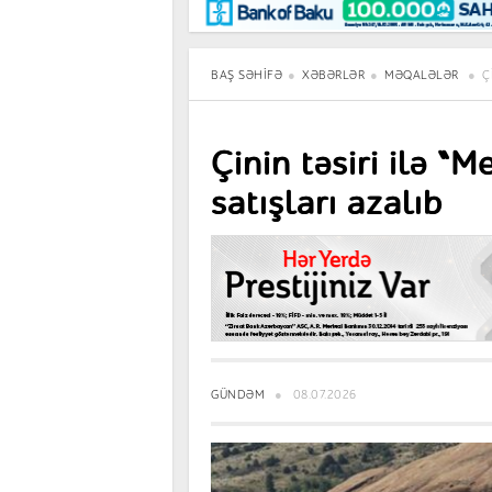
Maraqlı
BancoTV
Müsahibə
BAŞ SƏHIFƏ
XƏBƏRLƏR
MƏQALƏLƏR
Ç
Çinin təsiri ilə “
satışları azalıb
GÜNDƏM
08.07.2026