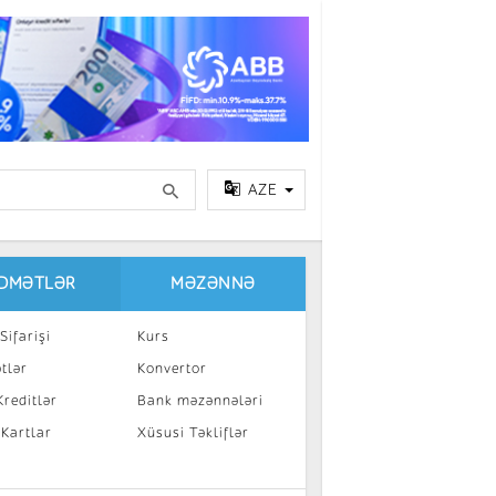
AZE
IDMƏTLƏR
MƏZƏNNƏ
Sifarişi
Kurs
tlər
Konvertor
reditlər
Bank məzənnələri
 Kartlar
Xüsusi Təkliflər
a