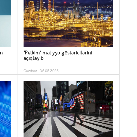
ün
"Petkim" maliyyə göstəricilərini
açıqlayıb
Gündəm
06.08.2026