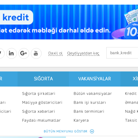
Daxil ol
Qeydiyyatdan keç
R
SIĞORTA
VAKANSIYALAR
X
Sığorta şirkətləri
Bütün vakansiyalar
Kredit 
arı
Maliyyə göstəriciləri
Bank işi kursları
Əmanə
ciləri
Sığorta xəbərləri
Bank terminləri
Nağd K
8
Faydalı məlumatlar
Karyera
Taksit
Sığorta kalkulyatoru
Peşakar inkişaf
İpotek
BÜTÜN MENYUNU GÖSTƏR