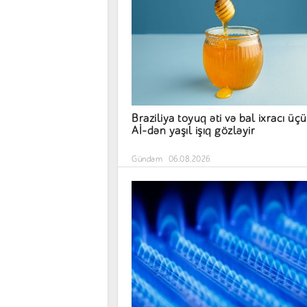
Braziliya toyuq əti və bal ixracı üç
Aİ-dən yaşıl işıq gözləyir
Gündəm
06.08.2026