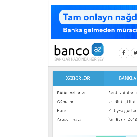
Skip to main content
XƏBƏRLƏR
BANKLA
Bütün xəbərlər
Bank Kataloqu
Gündəm
Kredit təşkilatl
Bank
Maliyyə göstəri
Araşdırmalar
İlin Bankı 201
İnvestisiya