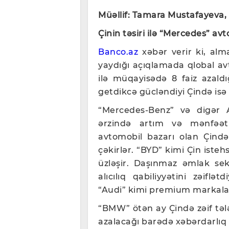
Müəllif: Tamara Mustafayeva,
Çinin təsiri ilə “Mercedes” avto
Banco.az
xəbər verir ki, al
yaydığı açıqlamada qlobal avt
ilə müqayisədə 8 faiz azaldığı
getdikcə gücləndiyi Çində isə ş
“Mercedes-Benz” və digər Al
ərzində artım və mənfəət
avtomobil bazarı olan Çində
çəkirlər. “BYD” kimi Çin isteh
üzləşir. Daşınmaz əmlak sekt
alıcılıq qabiliyyətini zəifl
“Audi” kimi premium markalar
“BMW” ötən ay Çində zəif təl
azalacağı barədə xəbərdarlıq 