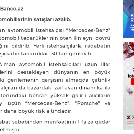
 Banco.az
mobillərinin satışları azalıb.
man avtomobil istehsalçısı “Mercedes-Benz”
omobil tədarüklərinin ötən ilin eyni dövrü
nı bildirib. Yerli istehsalçılarla rəqabətin
irkətin tədarükləri 30 faiz geriləyib.
man avtomobil istehsalçıları uzun illər
lərini dəstəkləyən dünyanın ən böyük
ki geriləmənin qarşısını almaqda çətinlik
salçıları da bazardakı zəifləyən dinamika ilə
orundakı böhran yüksək gəlirli alıcıların
ətdiyi üçün “Mercedes-Benz”, “Porsche” və
 daha böyük risk altındadır.
əbat səbəbindən mənfəətinin 1 faizə qədər
etmişdi.