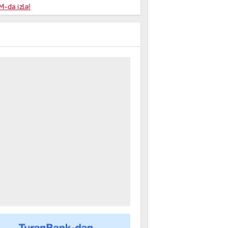
niyalar
-da izlə!
farişi
m