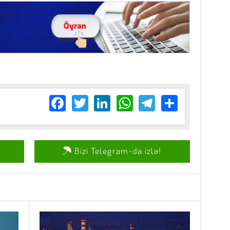
Facebook
Twitter
LinkedIn
WhatsApp
Telegram
Share
Bizi Telegram-da izlə!