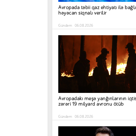
Avropada təbii qaz ehtiyatı ilə bağlı
həyəcan siqnalı verilir
Gündəm
06.08.2026
Avropadakı meşə yanğınlarının iqti
zərəri 19 milyard avronu ötüb
Gündəm
06.08.2026