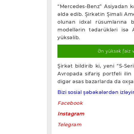
“Mercedes-Benz” Asiyadan kə
əldə edib. Şirkətin Şimali Ame
olunan idxal rüsumlarına b
modellərin tədarükləri isə 
yüksəlib.
Ən yüksək faiz 
Şirkət bildirib ki, yeni “S-S
Avropada sifariş portfeli i
digər əsas bazarlarda da oxşar
Bizi sosial şəbəkələrdən izləyin
Facebook
Instagram
Telegram