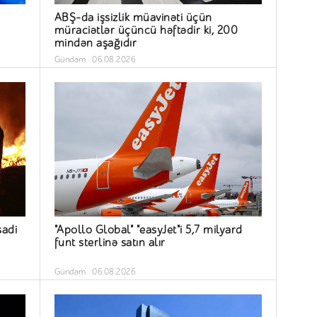
ABŞ-da işsizlik müavinəti üçün
müraciətlər üçüncü həftədir ki, 200
mindən aşağıdır
Gündəm
06.08.2026
sadi
"Apollo Global" "easyJet"i 5,7 milyard
funt sterlinə satın alır
Gündəm
06.08.2026