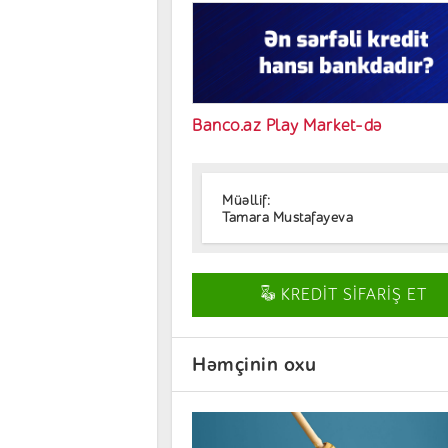
Banco.az Play Market-də
Müəllif:
Tamara Mustafayeva
KREDİT SİFARİŞ ET
Həmçinin oxu