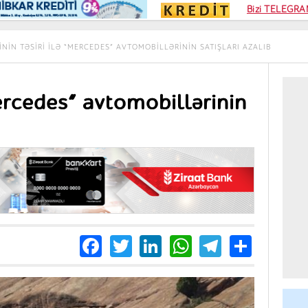
Kampa
Bizi TELEGRAM
Kart si
ININ TƏSIRI ILƏ “MERCEDES” AVTOMOBILLƏRININ SATIŞLARI AZALIB
Mercedes” avtomobillərinin
Facebook
Twitter
LinkedIn
WhatsApp
Telegra
Share