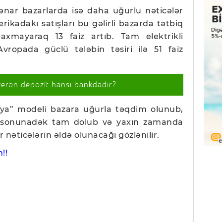
nar bazarlarda isə daha uğurlu nəticələr
rikadakı satışları bu gəlirli bazarda tətbiq
axmayaraq 13 faiz artıb. Tam elektrikli
Avropada güclü tələbin təsiri ilə 51 faiz
verən depozit hansı bankdadır?
eriya” modeli bazara uğurla təqdim olunub,
lin sonunadək tam dolub və yaxın zamanda
 nəticələrin əldə olunacağı gözlənilir.
!!