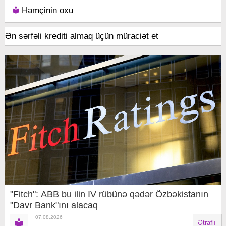
Həmçinin oxu
Ən sərfəli krediti almaq üçün müraciət et
"Fitch": ABB bu ilin IV rübünə qədər Özbəkistanın
"Davr Bank"ını alacaq
07.08.2026
Ətraflı