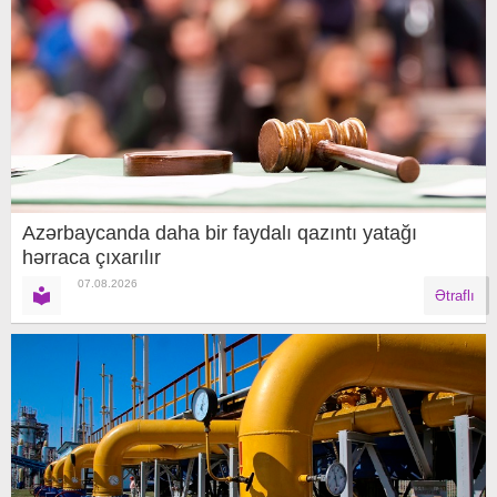
Azərbaycanda daha bir faydalı qazıntı yatağı
hərraca çıxarılır
07.08.2026
Ətraflı