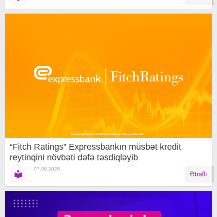
“Fitch Ratings” Expressbankın müsbət kredit
reytinqini növbəti dəfə təsdiqləyib
07.08.2026
Ətraflı