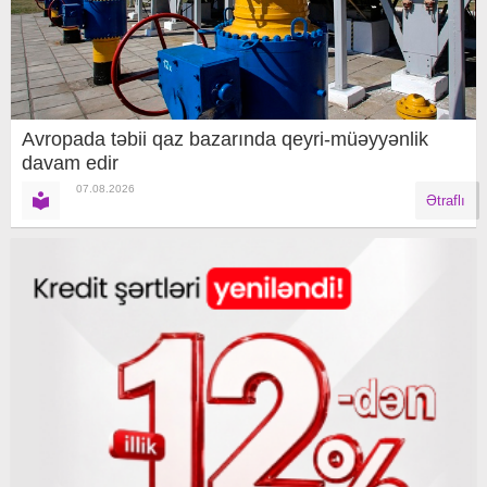
Avropada təbii qaz bazarında qeyri-müəyyənlik
davam edir
07.08.2026
Ətraflı