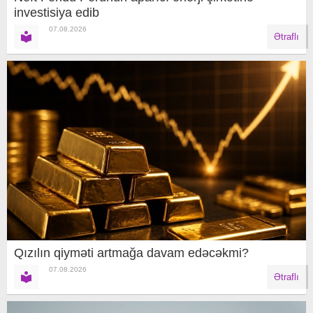
investisiya edib
07.08.2026
Ətraflı
Qızılın qiyməti artmağa davam edəcəkmi?
07.08.2026
Ətraflı