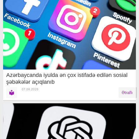
Azərbaycanda iyulda ən çox istifadə edilən sosial
şəbəkələr açıqlanıb
07.08.2026
Ətraflı