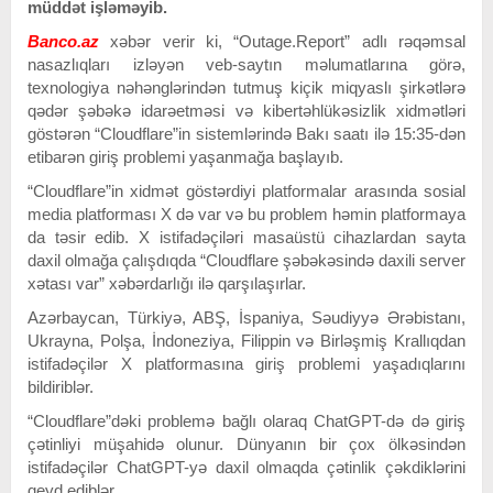
müddət işləməyib.
Banco.az
xəbər verir ki, “Outage.Report” adlı rəqəmsal
nasazlıqları izləyən veb-saytın məlumatlarına görə,
texnologiya nəhənglərindən tutmuş kiçik miqyaslı şirkətlərə
qədər şəbəkə idarəetməsi və kibertəhlükəsizlik xidmətləri
göstərən “Cloudflare”in sistemlərində Bakı saatı ilə 15:35-dən
etibarən giriş problemi yaşanmağa başlayıb.
“Cloudflare”in xidmət göstərdiyi platformalar arasında sosial
media platforması X də var və bu problem həmin platformaya
da təsir edib. X istifadəçiləri masaüstü cihazlardan sayta
daxil olmağa çalışdıqda “Cloudflare şəbəkəsində daxili server
xətası var” xəbərdarlığı ilə qarşılaşırlar.
Azərbaycan, Türkiyə, ABŞ, İspaniya, Səudiyyə Ərəbistanı,
Ukrayna, Polşa, İndoneziya, Filippin və Birləşmiş Krallıqdan
istifadəçilər X platformasına giriş problemi yaşadıqlarını
bildiriblər.
“Cloudflare”dəki problemə bağlı olaraq ChatGPT-də də giriş
çətinliyi müşahidə olunur. Dünyanın bir çox ölkəsindən
istifadəçilər ChatGPT-yə daxil olmaqda çətinlik çəkdiklərini
qeyd ediblər.