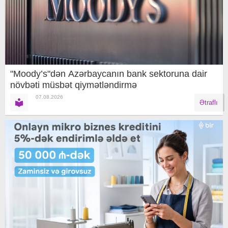
"Moody’s"dən Azərbaycanın bank sektoruna dair
növbəti müsbət qiymətləndirmə
07.08.2026
Ətraflı