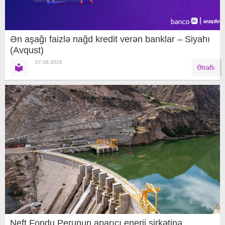
Ən aşağı faizlə nağd kredit verən banklar – Siyahı
(Avqust)
07.08.2026
Ətraflı
Neft Fondu Perunun aparıcı enerji şirkətinə