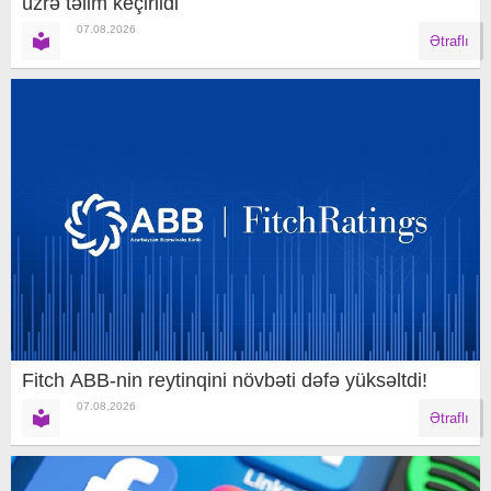
üzrə təlim keçirildi
07.08.2026
Ətraflı
Fitch ABB-nin reytinqini növbəti dəfə yüksəltdi!
07.08.2026
Ətraflı