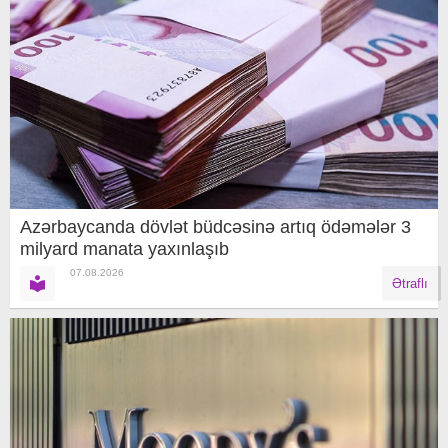
Azərbaycanda dövlət büdcəsinə artıq ödəmələr 3
milyard manata yaxınlaşıb
07.08.2026
Ətraflı