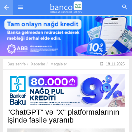
Skip to main content
Baş səhifə
Xəbərlər
Məqalələr
18.11.2025
"ChatGPT" və "X" platformalarının
işində fasilə yaranıb