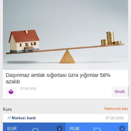
Daşınmaz əmlak sığortası üzrə yığımlar 58%
azalıb
07.08.2026
Ətraflı
Hamısına bax
Kurs
Mərkəzi bank
07.08.2026
EUR
RUB