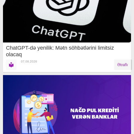
ChatGPT-də yenilik: Mətn söhbətlərini limitsiz
olacaq
07.08.2026
Ətraflı