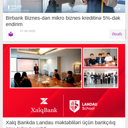
Birbank Biznes-dən mikro biznes kreditinə 5%-dək
endirim
07.08.2026
Ətraflı
Xalq Bankda Landau məktəbliləri üçün bankçılıq