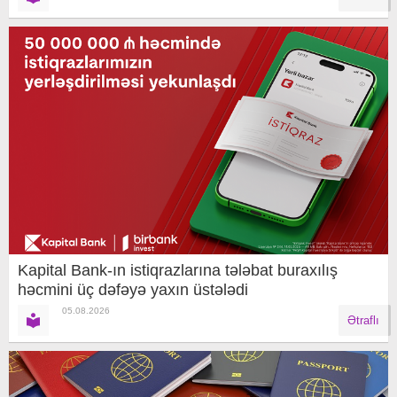
Kapital Bank-ın istiqrazlarına tələbat buraxılış
həcmini üç dəfəyə yaxın üstələdi
05.08.2026
Ətraflı