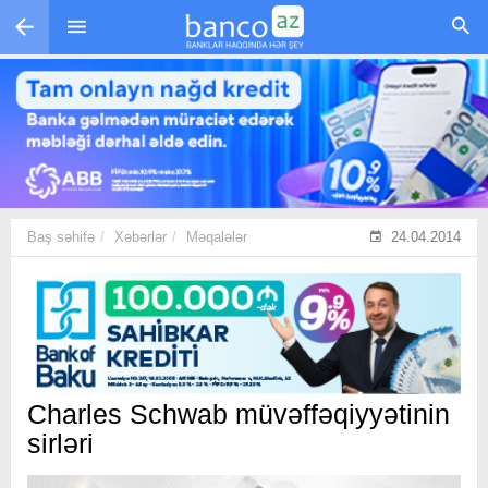
Skip to main content
Baş səhifə
Xəbərlər
Məqalələr
24.04.2014
Charles Schwab müvəffəqiyyətinin
sirləri