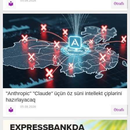
05.08.2026
Ətraflı
"Anthropic" "Claude" üçün öz süni intellekt çiplərini
hazırlayacaq
05.08.2026
Ətraflı