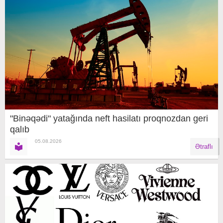
"Binəqədi" yatağında neft hasilatı proqnozdan geri
qalıb
05.08.2026
Ətraflı