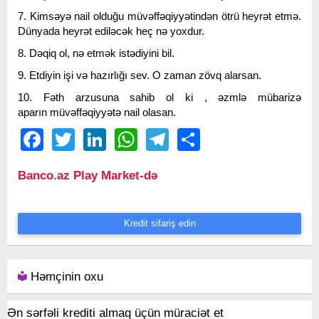
7. Kimsəyə nail olduğu müvəffəqiyyətindən ötrü heyrət etmə.
Dünyada heyrət ediləcək heç nə yoxdur.
8. Dəqiq ol, nə etmək istədiyini bil.
9. Etdiyin işi və hazırlığı sev. O zaman zövq alarsan.
10. Fəth arzusuna sahib ol ki , əzmlə mübarizə
aparın müvəffəqiyyətə nail olasan.
Facebook
Twitter
LinkedIn
WhatsApp
Telegram
Share
Banco.az Play Market-də
Kredit sifariş edin
Həmçinin oxu
Ən sərfəli krediti almaq üçün müraciət et