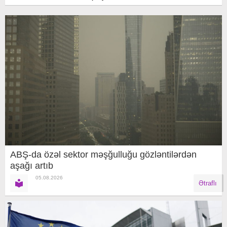
ABŞ-da özəl sektor məşğulluğu gözləntilərdən
aşağı artıb
05.08.2026
Ətraflı