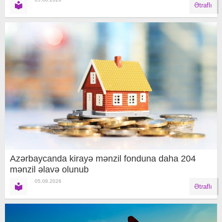
Ətraflı
Azərbaycanda kirayə mənzil fonduna daha 204
mənzil əlavə olunub
05.08.2026
Ətraflı