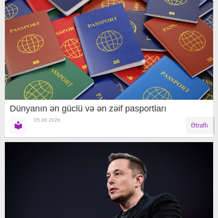
Dünyanın ən güclü və ən zəif pasportları
05.08.2026
Ətraflı