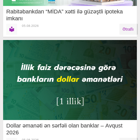
Rabitəbankdan “MİDA” xətti ilə güzəştli ipoteka
imkanı
05.08.2026
Ətraflı
Dollar əmanəti ən sərfəli olan banklar – Avqust
2026
05.08.2026