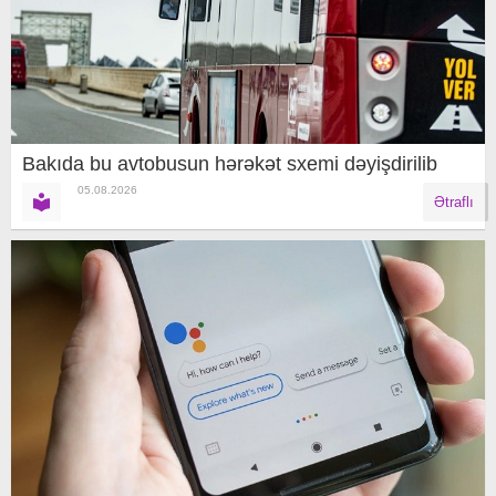
Bakıda bu avtobusun hərəkət sxemi dəyişdirilib
05.08.2026
Ətraflı