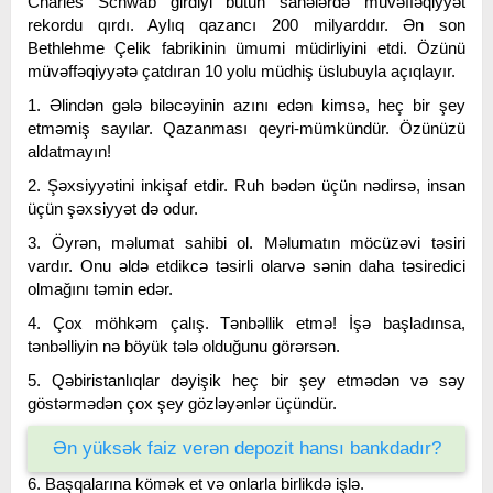
Charles Schwab girdiyi bütün sahələrdə müvəffəqiyyət
rekordu qırdı. Aylıq qazancı 200 milyarddır. Ən son
Bethlehme Çelik fabrikinin ümumi müdirliyini etdi. Özünü
müvəffəqiyyətə çatdıran 10 yolu müdhiş üslubuyla açıqlayır.
1. Əlindən gələ biləcəyinin azını edən kimsə, heç bir şey
etməmiş sayılar. Qazanması qeyri-mümkündür. Özünüzü
aldatmayın!
2. Şəxsiyyətini inkişaf etdir. Ruh bədən üçün nədirsə, insan
üçün şəxsiyyət də odur.
3. Öyrən, məlumat sahibi ol. Məlumatın möcüzəvi təsiri
vardır. Onu əldə etdikcə təsirli olarvə sənin daha təsiredici
olmağını təmin edər.
4. Çox möhkəm çalış. Tənbəllik etmə! İşə başladınsa,
tənbəlliyin nə böyük tələ olduğunu görərsən.
5. Qəbiristanlıqlar dəyişik heç bir şey etmədən və səy
göstərmədən çox şey gözləyənlər üçündür.
Ən yüksək faiz verən depozit hansı bankdadır?
6. Başqalarına kömək et və onlarla birlikdə işlə.