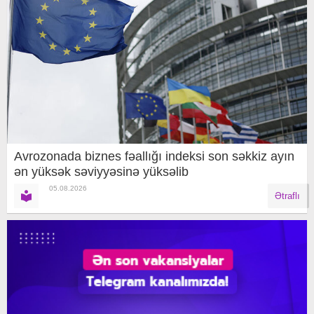
Avrozonada biznes fəallığı indeksi son səkkiz ayın
ən yüksək səviyyəsinə yüksəlib
05.08.2026
Ətraflı