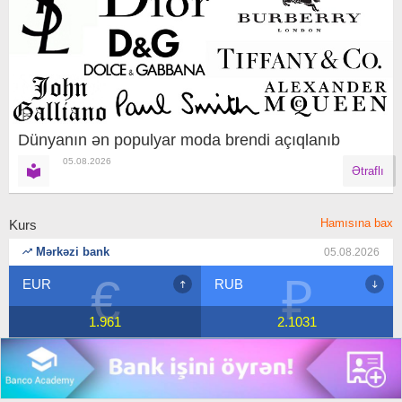
Dünyanın ən populyar moda brendi açıqlanıb
05.08.2026
Ətraflı
Hamısına bax
Kurs
Mərkəzi bank
05.08.2026
€
₽
EUR
RUB
1.961
2.1031