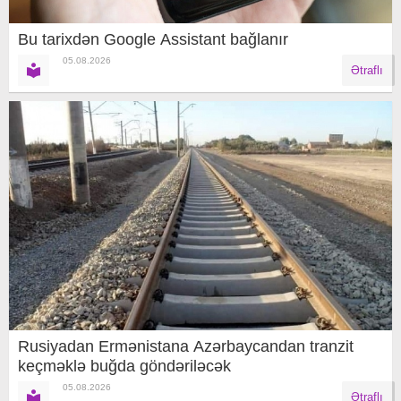
Bu tarixdən Google Assistant bağlanır
05.08.2026
Ətraflı
Rusiyadan Ermənistana Azərbaycandan tranzit
keçməklə buğda göndəriləcək
05.08.2026
Ətraflı