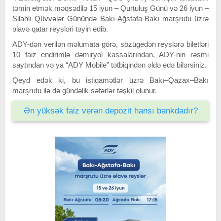
təmin etmək məqsədilə 15 iyun – Qurtuluş Günü və 26 iyun –
Silahlı Qüvvələr Günündə Bakı-Ağstafa-Bakı marşrutu üzrə
əlavə qatar reysləri təyin edib.
ADY-dən verilən məlumata görə, sözügedən reyslərə biletləri
10 faiz endirimlə dəmiryol kassalarından, ADY-nin rəsmi
saytından və ya “ADY Mobile” tətbiqindən əldə edə bilərsiniz.
Qeyd edək ki, bu istiqamətlər üzrə Bakı–Qazax–Bakı
marşrutu ilə də gündəlik səfərlər təşkil olunur.
Ən yüksək faiz verən depozit hansı bankdadır?