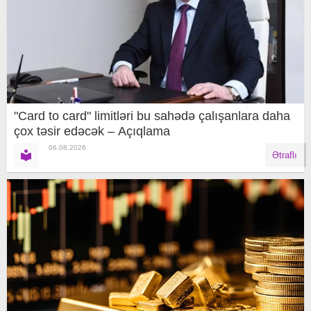
"Card to card" limitləri bu sahədə çalışanlara daha
çox təsir edəcək – Açıqlama
06.08.2026
Ətraflı