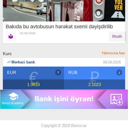
Bakıda bu avtobusun hərəkət sxemi dəyişdirilib
05.08.2026
Ətraflı
Hamısına bax
Kurs
Mərkəzi bank
06.08.2026
₽
$
RUB
USD
2.1023
1.7
Copyright © 2018 Banco.az