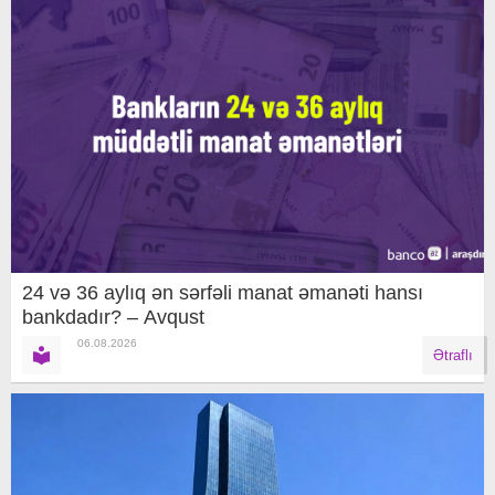
24 və 36 aylıq ən sərfəli manat əmanəti hansı
bankdadır? – Avqust
06.08.2026
Ətraflı