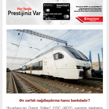
Ən sərfəli nağdlaşdırma hansı bankdadır?
“Azərbaycan Dəmir Yolları” QSC (ADY) sərnişin tələbatını