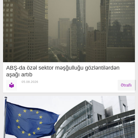
ABŞ-da özəl sektor məşğulluğu gözləntilərdən
aşağı artıb
05.08.2026
Ətraflı