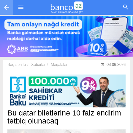
Skip to main content
Baş səhifə
Xəbərlər
Məqalələr
08.06.2026
Bu qatar biletlərinə 10 faiz endirim
tətbiq olunacaq