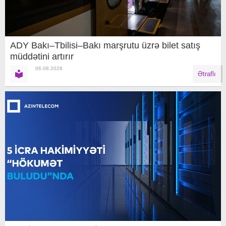
ADY Bakı–Tbilisi–Bakı marşrutu üzrə bilet satış
müddətini artırır
06.08.2026
Ətraflı