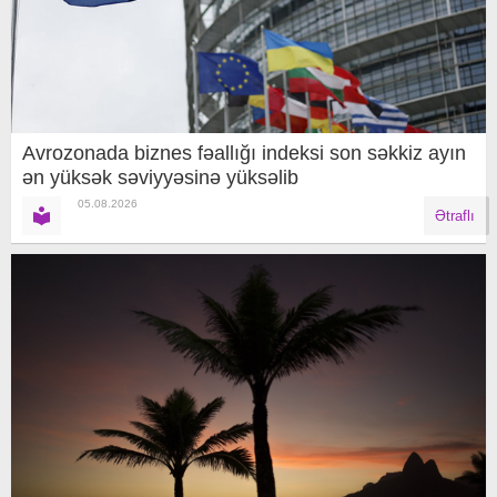
Avrozonada biznes fəallığı indeksi son səkkiz ayın
ən yüksək səviyyəsinə yüksəlib
05.08.2026
Ətraflı