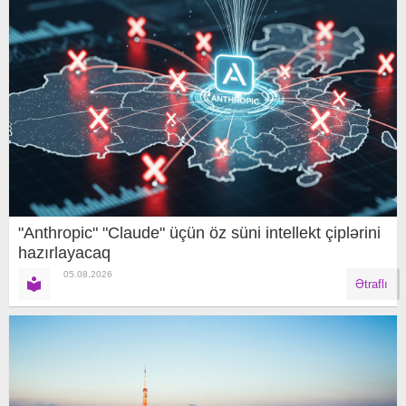
"Anthropic" "Claude" üçün öz süni intellekt çiplərini
hazırlayacaq
05.08.2026
Ətraflı