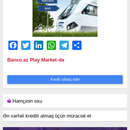
Facebook
Twitter
LinkedIn
WhatsApp
Telegram
Share
Banco.az Play Market-də
Kredit sifariş edin
Həmçinin oxu
Ən sərfəli krediti almaq üçün müraciət et