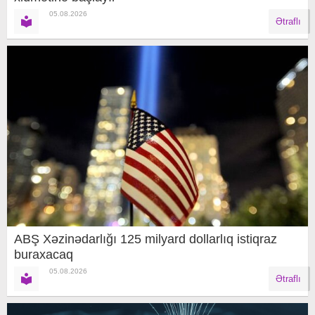
05.08.2026
Ətraflı
ABŞ Xəzinədarlığı 125 milyard dollarlıq istiqraz
buraxacaq
05.08.2026
Ətraflı