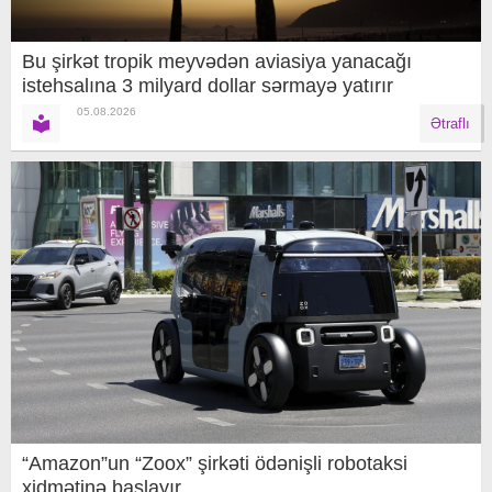
Bu şirkət tropik meyvədən aviasiya yanacağı
istehsalına 3 milyard dollar sərmayə yatırır
05.08.2026
Ətraflı
“Amazon”un “Zoox” şirkəti ödənişli robotaksi
xidmətinə başlayır