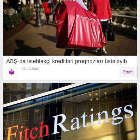
ABŞ-da istehlakçı kreditləri proqnozları üstələyib
07.08.2026
Ətraflı