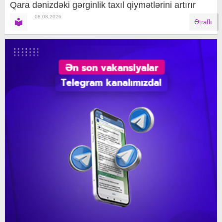
Qara dənizdəki gərginlik taxıl qiymətlərini artırır
08.08.2026
Ətraflı