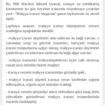
Bu, Milli Məclisin İqtisadi siyasət, sənaye və sahibkarlıq
komitəsinin bu gün keçirilən iclasında müzakirəyə çıxarılan
yeni - “Maliyyə icarəsi haqqında” qanun layihəsində öz əksini
tapıb.
Layihəyə əsasən, maliyyə icarəsi ödənişlərinin ümumi
məbləğinə aşağıdakılar daxildir:
- maliyyə icarəsi obyektinin əldə edilməsi ilə bağlı xərclər, o
cümlədən vergi və gömrük rüsumları, həmçinin maliyyə
icarəsi müqaviləsinə uyğun olaraq, maliyyə icarəsi obyektinin
çatdırılması və istismara verilməsi ilə bağlı digər xərclər;
- maliyyə icarəsinin maliyyələşdirilməsi üçün cəlb olunmuş
vəsait üzrə ödənilən faizlər (haqlar);
- icarəyə verənin maliyyə icarəsindən gözlədiyi gəlir;
- maliyyə icarəsi obyekti icarəyə verən tərəfindən sığorta
edilmişdirsə, sığorta üçün ödənilən məbləğ;
- icarəyə verənin göstərdiyi əlavə xidmətlərə görə haqq (belə
xidmətlərin göstərilməsi maliyyə icarəsi müqaviləsində
nəzərdə tutulduqda);