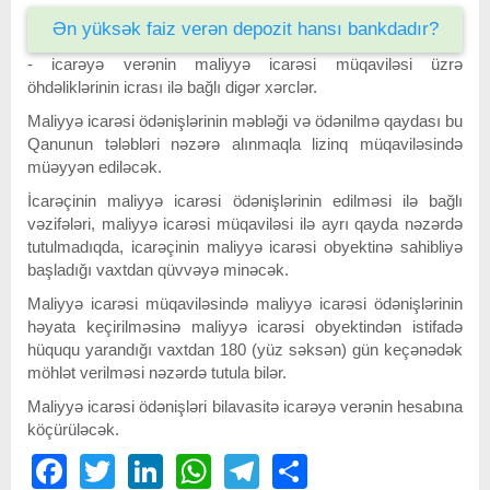
Ən yüksək faiz verən depozit hansı bankdadır?
- icarəyə verənin maliyyə icarəsi müqaviləsi üzrə
öhdəliklərinin icrası ilə bağlı digər xərclər.
Maliyyə icarəsi ödənişlərinin məbləği və ödənilmə qaydası bu
Qanunun tələbləri nəzərə alınmaqla lizinq müqaviləsində
müəyyən ediləcək.
İcarəçinin maliyyə icarəsi ödənişlərinin edilməsi ilə bağlı
vəzifələri, maliyyə icarəsi müqaviləsi ilə ayrı qayda nəzərdə
tutulmadıqda, icarəçinin maliyyə icarəsi obyektinə sahibliyə
başladığı vaxtdan qüvvəyə minəcək.
Maliyyə icarəsi müqaviləsində maliyyə icarəsi ödənişlərinin
həyata keçirilməsinə maliyyə icarəsi obyektindən istifadə
hüququ yarandığı vaxtdan 180 (yüz səksən) gün keçənədək
möhlət verilməsi nəzərdə tutula bilər.
Maliyyə icarəsi ödənişləri bilavasitə icarəyə verənin hesabına
köçürüləcək.
Facebook
Twitter
LinkedIn
WhatsApp
Telegram
Share