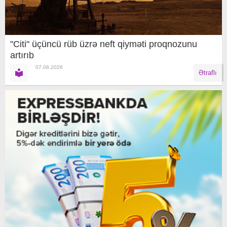
"Citi" üçüncü rüb üzrə neft qiyməti proqnozunu
artırıb
07.08.2026
Ətraflı