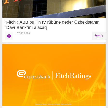
"Fitch": ABB bu ilin IV rübünə qədər Özbəkistanın
"Davr Bank"ını alacaq
07.08.2026
Ətraflı