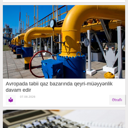
Avropada təbii qaz bazarında qeyri-müəyyənlik
davam edir
07.08.2026
Ətraflı