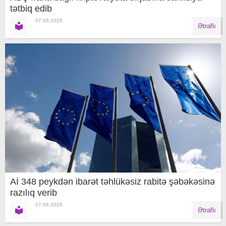
tətbiq edib
07.08.2026
Ətraflı
Aİ 348 peykdən ibarət təhlükəsiz rabitə şəbəkəsinə
razılıq verib
07.08.2026
Ətraflı