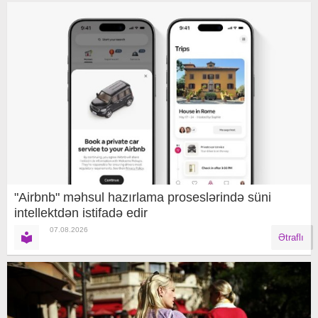
"Airbnb" məhsul hazırlama proseslərində süni
intellektdən istifadə edir
07.08.2026
Ətraflı