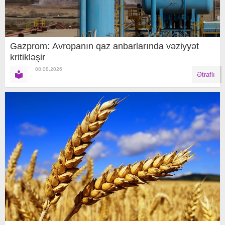
Gazprom: Avropanın qaz anbarlarında vəziyyət
kritikləşir
08.08.2026
Ətraflı