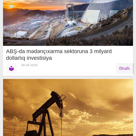
ABŞ-da mədənçıxarma sektoruna 3 milyard
dollarlıq investisiya
08.08.2026
Ətraflı