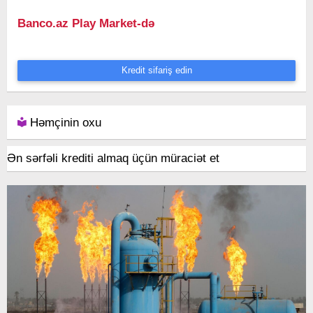
Banco.az Play Market-də
Kredit sifariş edin
Həmçinin oxu
Ən sərfəli krediti almaq üçün müraciət et