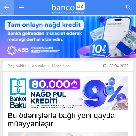
Skip to main content
Baş səhifə
Xəbərlər
Məqalələr
22.04.2026
Bu ödənişlərlə bağlı yeni qayda
müəyyənləşir