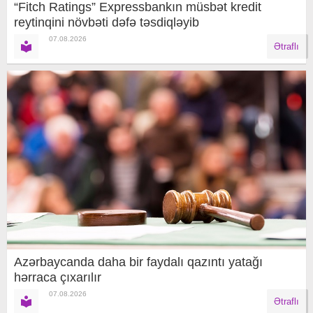
“Fitch Ratings” Expressbankın müsbət kredit
reytinqini növbəti dəfə təsdiqləyib
07.08.2026
Ətraflı
Azərbaycanda daha bir faydalı qazıntı yatağı
hərraca çıxarılır
07.08.2026
Ətraflı