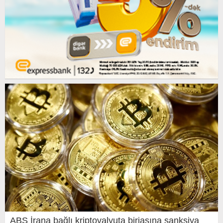
ABŞ İrana bağlı kriptovalyuta birjasına sanksiya