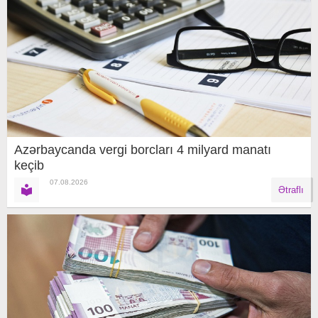
Azərbaycanda vergi borcları 4 milyard manatı
keçib
07.08.2026
Ətraflı