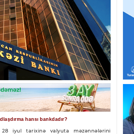
ğdlaşdırma hansı bankdadır?
28 iyul tarixinə valyuta məzənnələrini