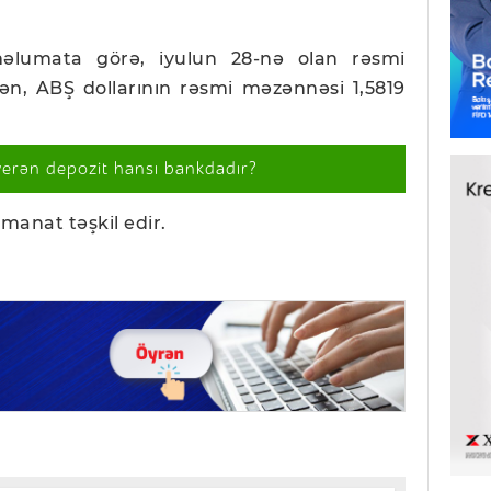
əlumata görə, iyulun 28-nə olan rəsmi
ən, ABŞ dollarının rəsmi məzənnəsi 1,5819
verən depozit hansı bankdadır?
manat təşkil edir.