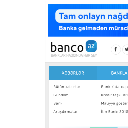
Skip to main content
XƏBƏRLƏR
BANKLA
Bütün xəbərlər
Bank Kataloqu
Gündəm
Kredit təşkilatl
Bank
Maliyyə göstəri
Araşdırmalar
İlin Bankı 201
İnvestisiya