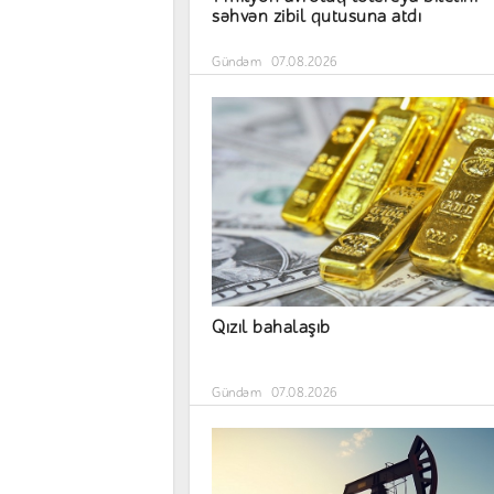
səhvən zibil qutusuna atdı
Gündəm
07.08.2026
Qızıl bahalaşıb
Gündəm
07.08.2026