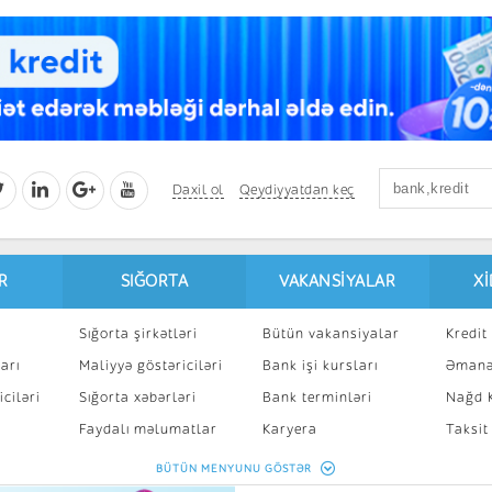
Daxil ol
Qeydiyyatdan keç
R
SIĞORTA
VAKANSIYALAR
X
Sığorta şirkətləri
Bütün vakansiyalar
Kredit 
arı
Maliyyə göstəriciləri
Bank işi kursları
Əmanə
ciləri
Sığorta xəbərləri
Bank terminləri
Nağd K
8
Faydalı məlumatlar
Karyera
Taksit
Sığorta kalkulyatoru
Peşakar inkişaf
İpotek
BÜTÜN MENYUNU GÖSTƏR