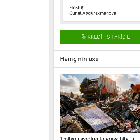
Müəllif:
Günel Abduraxmanova
KREDİT SİFARİŞ ET
Həmçinin oxu
1 milyon avroluq lotereya biletini