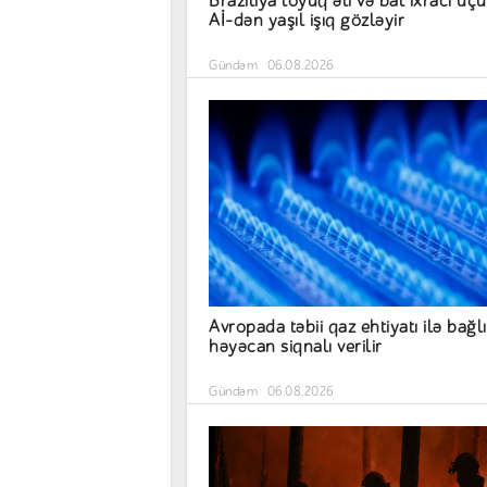
Braziliya toyuq əti və bal ixracı üç
Aİ-dən yaşıl işıq gözləyir
Gündəm
06.08.2026
Avropada təbii qaz ehtiyatı ilə bağlı
həyəcan siqnalı verilir
Gündəm
06.08.2026