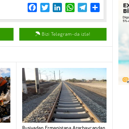
Facebook
Twitter
LinkedIn
WhatsApp
Telegram
Share
Bizi Telegram-da izlə!
Rusiyadan Ermənistana Azərbaycandan