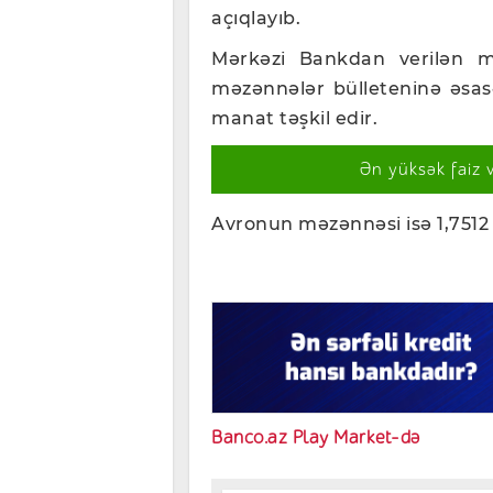
açıqlayıb.
Mərkəzi Bankdan verilən m
məzənnələr bülleteninə əsas
manat təşkil edir.
Ən yüksək faiz 
Avronun məzənnəsi isə 1,7512 
Banco.az Play Market-də