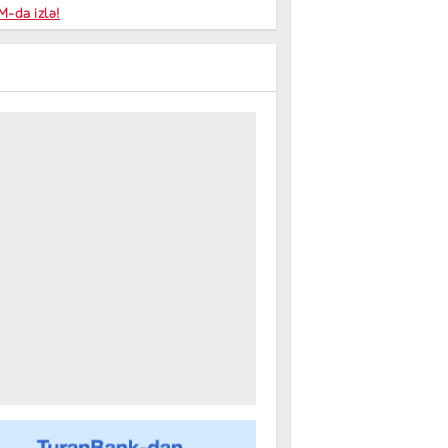
niyalar
-da izlə!
farişi
m