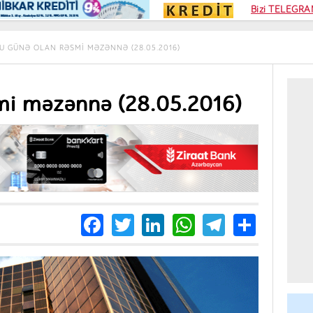
Kampa
Bizi TELEGRAM
Kart si
U GÜNƏ OLAN RƏSMI MƏZƏNNƏ (28.05.2016)
mi məzənnə (28.05.2016)
Facebook
Twitter
LinkedIn
WhatsApp
Telegra
Share