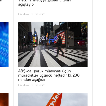
ün
"Petkim" maliyyə göstəricilərini
açıqlayıb
Gündəm
06.08.2026
ABŞ-da işsizlik müavinəti üçün
müraciətlər üçüncü həftədir ki, 200
mindən aşağıdır
Gündəm
06.08.2026