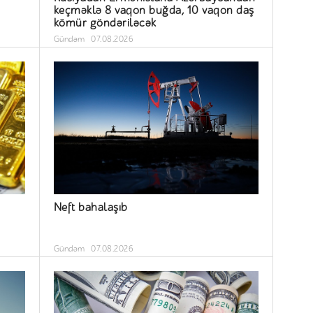
keçməklə 8 vaqon buğda, 10 vaqon daş
kömür göndəriləcək
Gündəm
07.08.2026
Neft bahalaşıb
Gündəm
07.08.2026