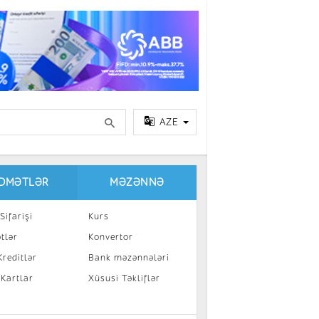
AZE
IDMƏTLƏR
MƏZƏNNƏ
Sifarişi
Kurs
tlər
Konvertor
reditlər
Bank məzənnələri
 Kartlar
Xüsusi Təkliflər
a