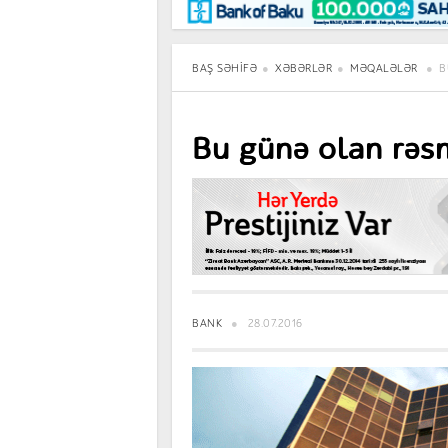
Maraqlı
BancoTV
Müsahibə
BAŞ SƏHIFƏ
XƏBƏRLƏR
MƏQALƏLƏR
B
Bu günə olan rəs
BANK
28.07.2016