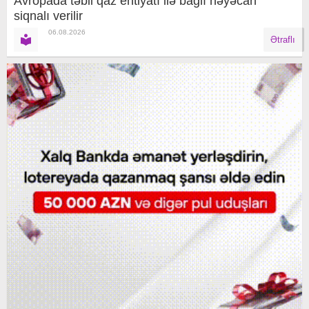
Avropada təbii qaz ehtiyatı ilə bağlı həyəcan
siqnalı verilir
06.08.2026
Ətraflı