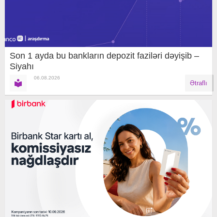
Son 1 ayda bu bankların depozit faziləri dəyişib –
Siyahı
06.08.2026
Ətraflı