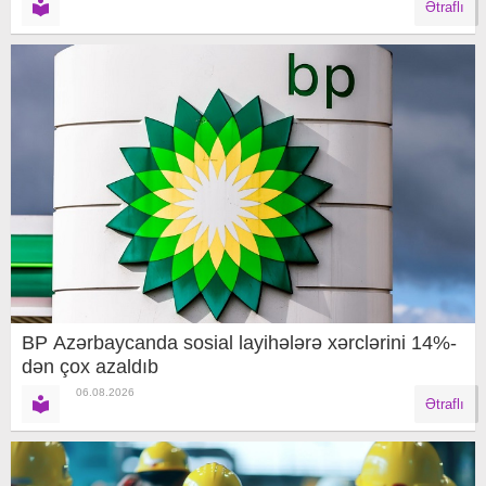
Ətraflı
BP Azərbaycanda sosial layihələrə xərclərini 14%-
dən çox azaldıb
06.08.2026
Ətraflı