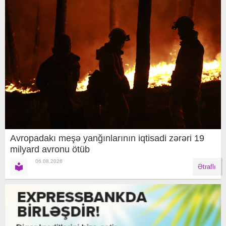
Avropadakı meşə yanğınlarının iqtisadi zərəri 19
milyard avronu ötüb
06.08.2026
Ətraflı