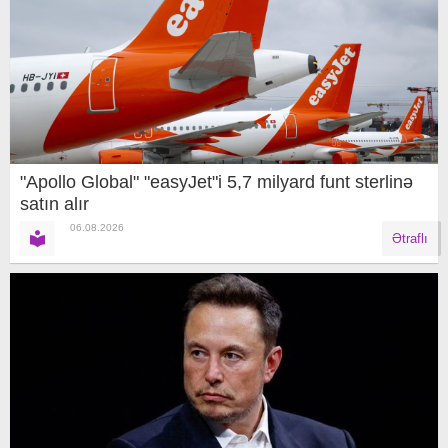
"Apollo Global" "easyJet"i 5,7 milyard funt sterlinə
satın alır
06.08.2026
Ətraflı