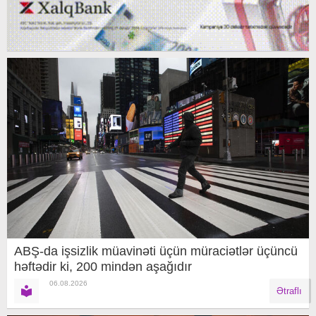
ABŞ-da işsizlik müavinəti üçün müraciətlər üçüncü
həftədir ki, 200 mindən aşağıdır
06.08.2026
Ətraflı