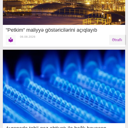
"Petkim" maliyyə göstəricilərini açıqlayıb
06.08.2026
Ətraflı