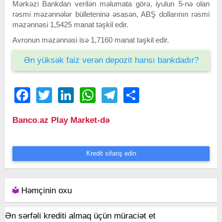
Mərkəzi Bankdan verilən məlumata görə, iyulun 5-nə olan
rəsmi məzənnələr bülleteninə əsasən, ABŞ dollarının rəsmi
məzənnəsi 1,5425 manat təşkil edir.
Avronun məzənnəsi isə 1,7160 manat təşkil edir.
Ən yüksək faiz verən depozit hansı bankdadır?
Facebook
Twitter
LinkedIn
WhatsApp
Telegram
Share
Banco.az Play Market-də
Kredit sifariş edin
Həmçinin oxu
Ən sərfəli krediti almaq üçün müraciət et