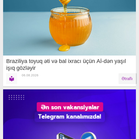
Braziliya toyuq əti və bal ixracı üçün Aİ-dən yaşıl
işıq gözləyir
06.08.2026
Ətraflı