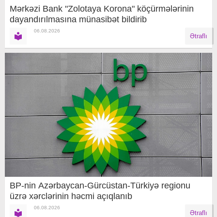
Mərkəzi Bank "Zolotaya Korona" köçürmələrinin
dayandırılmasına münasibət bildirib
06.08.2026
Ətraflı
BP-nin Azərbaycan-Gürcüstan-Türkiyə regionu
üzrə xərclərinin həcmi açıqlanıb
06.08.2026
Ətraflı