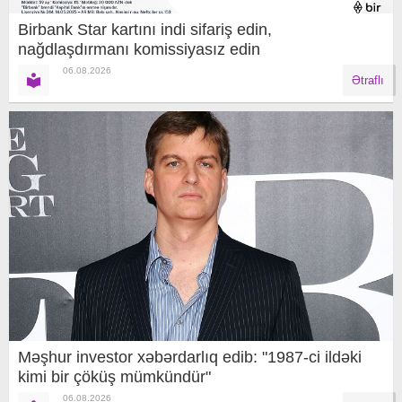
Birbank Star kartını indi sifariş edin,
nağdlaşdırmanı komissiyasız edin
06.08.2026
Ətraflı
Məşhur investor xəbərdarlıq edib: "1987-ci ildəki
kimi bir çöküş mümkündür"
06.08.2026