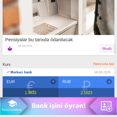
Pensiyalar bu tarixdə ödəniləcək
06.08.2026
Ətraflı
Hamısına bax
Kurs
Mərkəzi bank
06.08.2026
€
₽
EUR
RUB
1.9633
2.1023