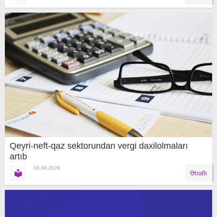
Qeyri-neft-qaz sektorundan vergi daxilolmaları
artıb
06.08.2026
Ətraflı