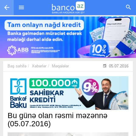
Skip to main content
Baş səhifə
Xəbərlər
Məqalələr
05.07.2016
Bu günə olan rəsmi məzənnə
(05.07.2016)