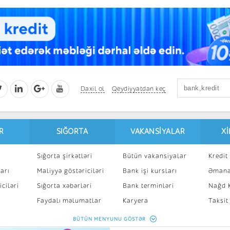
Daxil ol
Qeydiyyatdan keç
R
SIĞORTA
VAKANSIYALAR
X
Sığorta şirkətləri
Bütün vakansiyalar
Kredit 
arı
Maliyyə göstəriciləri
Bank işi kursları
Əmanə
ciləri
Sığorta xəbərləri
Bank terminləri
Nağd K
8
Faydalı məlumatlar
Karyera
Taksit
Sığorta kalkulyatoru
Peşakar inkişaf
İpotek
BÜTÜN MENYUNU GÖSTƏR