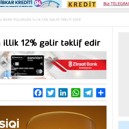
Kampa
Bizi TELEGRAM
Kart si
U BANK PULUNUZA ILLIK 12% GƏLIR TƏKLIF EDIR
llik 12% gəlir təklif edir
Facebook
Twitter
LinkedIn
WhatsApp
Telegra
Share