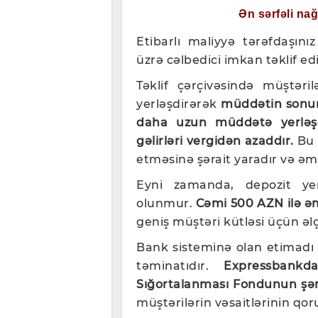
Ən sərfəli na
Etibarlı maliyyə tərəfdaşın
üzrə cəlbedici imkan təklif edi
Təklif çərçivəsində müştəri
yerləşdirərək
müddətin sonund
daha uzun müddətə yerləşd
gəlirləri vergidən azaddır.
Bu 
etməsinə şərait yaradır və əmanə
Eyni zamanda, depozit ye
olunmur.
Cəmi 500 AZN ilə 
geniş müştəri kütləsi üçün əlç
Bank sisteminə olan etimadı 
təminatıdır.
Expressbankd
Sığortalanması Fondunun şərt
müştərilərin vəsaitlərinin qo