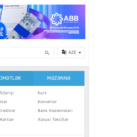
AZE
IDMƏTLƏR
MƏZƏNNƏ
Sifarişi
Kurs
tlər
Konvertor
reditlər
Bank məzənnələri
 Kartlar
Xüsusi Təkliflər
a