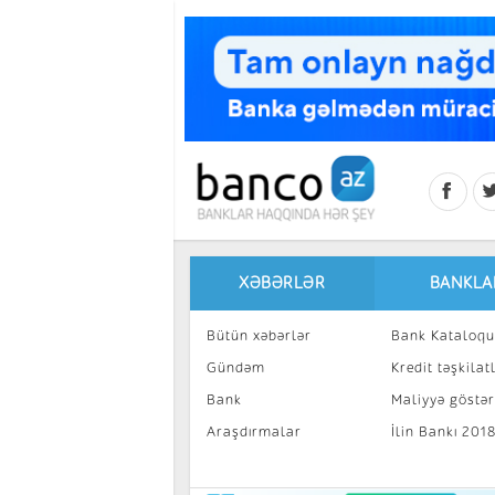
Skip to main content
XƏBƏRLƏR
BANKLA
Bütün xəbərlər
Bank Kataloqu
Gündəm
Kredit təşkilatl
Bank
Maliyyə göstəri
Araşdırmalar
İlin Bankı 201
İnvestisiya