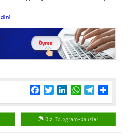
edin!
Facebook
Twitter
LinkedIn
WhatsApp
Telegram
Share
Bizi Telegram-da izlə!