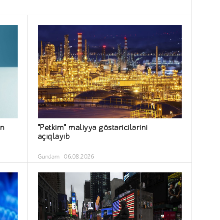
ün
"Petkim" maliyyə göstəricilərini
açıqlayıb
Gündəm
06.08.2026