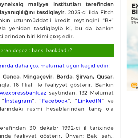
ynəlxalq maliyyə institutları tərəfindən
yanıqlılığını təsdiqləyir
. 2025-ci ildə Fitch
nkın uzunmüddətli kredit reytinqini “B+”
zla yenidən təsdiqləyib ki, bu da bankın
lərindən biri kimi çıxış edir.
verən depozit hansı bankdadır?
ında daha çox məlumat üçün keçid edin!
 Gəncə, Mingəçevir, Bərdə, Şirvan, Qusar,
la, 16 filialı ilə fəaliyyət göstərir. Bankın
w.expressbank.az
saytından, 132 Məlumat
 “
İnstagram
”, “
Facebook
”, “
LinkedIN
” və
alarındakı rəsmi hesablarından tanış ola
əfindən 30 dekabr 1992-ci il tarixində
ında fəaliyyət göstərir. Ünvan: Bakı şəh.,