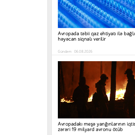
Avropada təbii qaz ehtiyatı ilə bağlı
həyəcan siqnalı verilir
Gündəm
06.08.2026
Avropadakı meşə yanğınlarının iqti
zərəri 19 milyard avronu ötüb