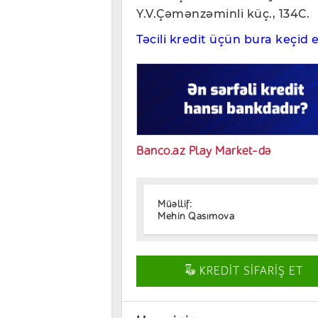
Y.V.Çəmənzəminli küç., 134C.
Təcili kredit üçün bura keçid 
Banco.az Play Market-də
Müəllif:
Mehin Qasımova
KREDİT SİFARİŞ ET