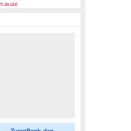
niyalar
-da izlə!
farişi
m