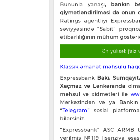
Bununla yanaşı,
bankın be
qiymətləndirilməsi də onun da
Ratings agentliyi Expressba
səviyyəsində “Sabit” proqno
etibarlılığının mühüm göstərici
Ən yüksək faiz 
Klassik əmanət məhsulu haqq
Expressbank
Bakı, Sumqayıt,
Xaçmaz və Lənkəranda
olmaq
məhsul və xidmətləri ilə
ww
Mərkəzindən və ya Bankın
“
Telegram
” sosial platform
bilərsiniz.
“Expressbank” ASC ARMB tər
verilmiş №119 lisenziya əsas