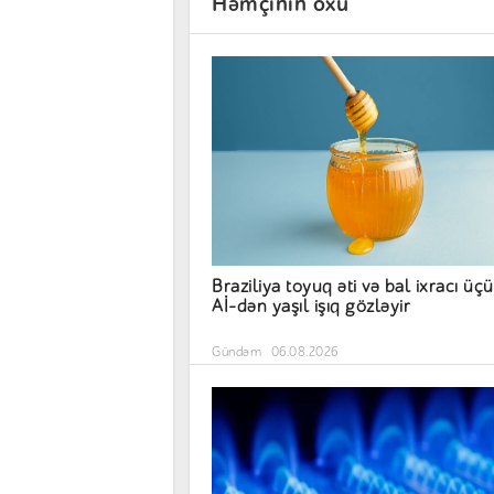
Həmçinin oxu
Braziliya toyuq əti və bal ixracı üç
Aİ-dən yaşıl işıq gözləyir
Gündəm
06.08.2026