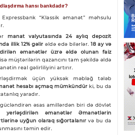
ğdlaşdırma hansı bankdadır?
ız Expressbank “Klassik əmanət” məhsulu
r.
lər
manat valyutasında 24 aylıq depozit
a illik 12% gəlir
əldə edə bilərlər.
18 ay və
irilən əmanətlər üzrə əldə olunan faiz
isə müştərilərin qazancını tam şəkildə əldə
tin real gəlirliliyini artırır.
rləşdirmək üçün yüksək məbləğ tələb
əmanət hesabı açmaq mümkündür
ki, bu da
atanlıq yaradır.
gücləndirən əsas amillərdən biri də dövlət
a yerləşdirilən əmanətlər Əmanətlərin
lərinə uyğun olaraq sığortalanır
və bu da
runmasını təmin edir.