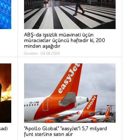
ABŞ-da işsizlik müavinəti üçün
müraciətlər üçüncü həftədir ki, 200
mindən aşağıdır
Gündəm
06.08.2026
sadi
"Apollo Global" "easyJet"i 5,7 milyard
funt sterlinə satın alır