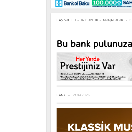
Maraqlı
BancoTV
Müsahibə
BAŞ SƏHIFƏ
XƏBƏRLƏR
MƏQALƏLƏR
B
Bu bank pulunuza i
BANK
21.04.2026