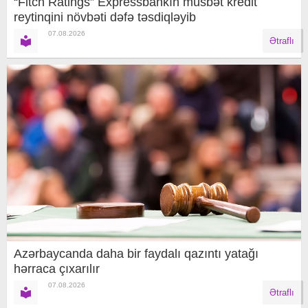
“Fitch Ratings” Expressbankın müsbət kredit
reytinqini növbəti dəfə təsdiqləyib
07.08.2026
Ətraflı
Azərbaycanda daha bir faydalı qazıntı yatağı
hərraca çıxarılır
07.08.2026
Ətraflı