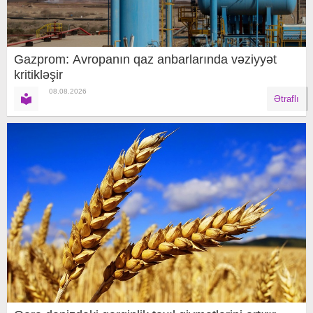
Gazprom: Avropanın qaz anbarlarında vəziyyət
kritikləşir
08.08.2026
Ətraflı