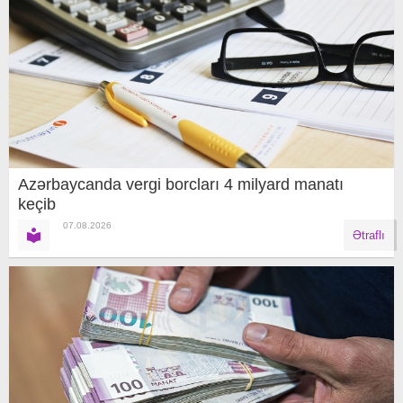
Azərbaycanda vergi borcları 4 milyard manatı
keçib
07.08.2026
Ətraflı