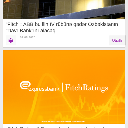
"Fitch": ABB bu ilin IV rübünə qədər Özbəkistanın
"Davr Bank"ını alacaq
07.08.2026
Ətraflı