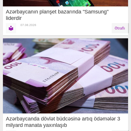
Azərbaycanın planşet bazarında "Samsung"
liderdir
07.08.2026
Ətraflı
Azərbaycanda dövlət büdcəsinə artıq ödəmələr 3
milyard manata yaxınlaşıb