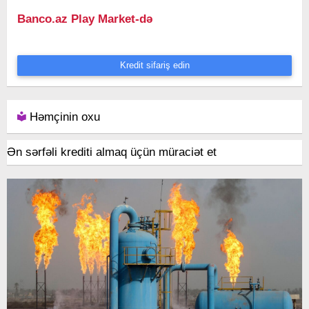
Banco.az Play Market-də
Kredit sifariş edin
Həmçinin oxu
Ən sərfəli krediti almaq üçün müraciət et