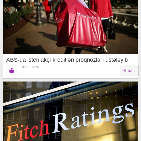
ABŞ-da istehlakçı kreditləri proqnozları üstələyib
07.08.2026
Ətraflı