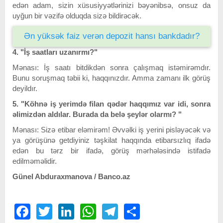
edən adam, sizin xüsusiyyətlərinizi bəyənibsə, onsuz da
uyğun bir vəzifə olduqda sizə bildirəcək.
Ən yüksək faiz verən depozit hansı bankdadır?
4. "İş saatları uzanırmı?"
Mənası: İş saatı bitdikdən sonra çalışmaq istəmirəmdır.
Bunu soruşmaq təbii ki, haqqınızdır. Amma zamanı ilk görüş
deyildır.
5. "Köhnə iş yerimdə filan qədər haqqımız var idi, sonra
əlimizdən aldılar. Burada da belə şeylər olarmı? "
Mənası: Sizə etibar eləmirəm! Əvvəlki iş yerini pisləyəcək və
ya görüşünə getdiyiniz təşkilat haqqında etibarsızlıq ifadə
edən bu tərz bir ifadə, görüş mərhələsində istifadə
edilməməlidir.
Günel Abduraxmanova / Banco.az
Facebook
Twitter
LinkedIn
WhatsApp
Telegram
Share