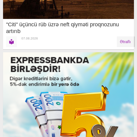
"Citi" üçüncü rüb üzrə neft qiyməti proqnozunu
artırıb
07.08.2026
Ətraflı