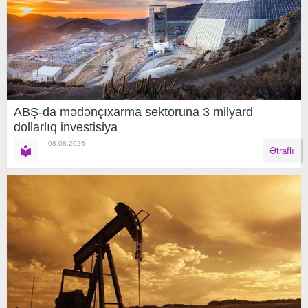
ABŞ-da mədənçıxarma sektoruna 3 milyard
dollarlıq investisiya
08.08.2026
Ətraflı