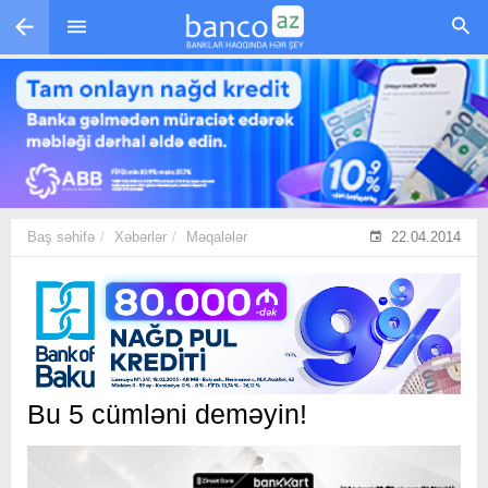
Skip to main content
Baş səhifə
Xəbərlər
Məqalələr
22.04.2014
Bu 5 cümləni deməyin!