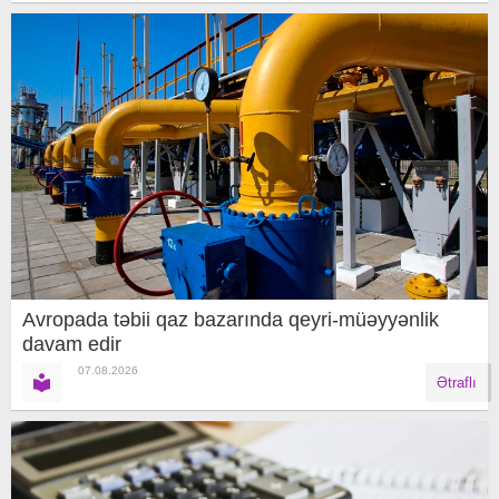
Avropada təbii qaz bazarında qeyri-müəyyənlik
davam edir
07.08.2026
Ətraflı