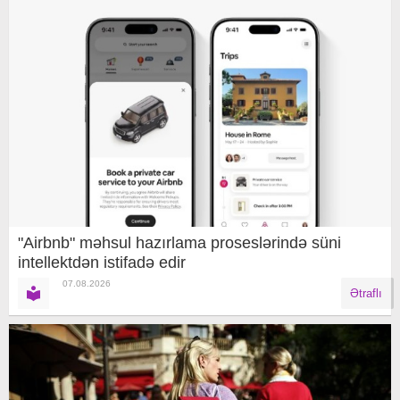
"Airbnb" məhsul hazırlama proseslərində süni
intellektdən istifadə edir
07.08.2026
Ətraflı