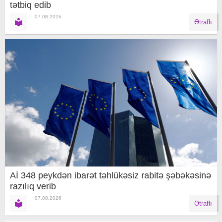
tətbiq edib
07.08.2026
Ətraflı
Aİ 348 peykdən ibarət təhlükəsiz rabitə şəbəkəsinə
razılıq verib
07.08.2026
Ətraflı