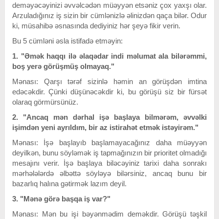
deməyəcəyinizi əvvəlcədən müəyyən etsəniz çox yaxşı olar.
Arzuladığınız iş sizin bir cümlənizlə əlinizdən qaça bilər. Odur
ki, müsahibə əsnasında dediyiniz hər şeyə fikir verin.
Bu 5 cümləni əsla istifadə etməyin:
1. "Əmək haqqı ilə əlaqədar indi məlumat ala bilərəmmi,
boş yerə görüşmüş olmayaq."
Mənası: Qarşı tərəf sizinlə həmin an görüşdən imtina
edəcəkdir. Çünki düşünəcəkdir ki, bu görüşü siz bir fürsət
olaraq görmürsünüz.
2. "Ancaq mən dərhal işə başlaya bilmərəm, əvvəlki
işimdən yeni ayrıldım, bir az istirahət etmək istəyirəm."
Mənası: İşə başlayıb başlamayacağınız daha müəyyən
deyilkən, bunu söyləmək iş tapmağınızın bir prioritet olmadığı
mesajını verir. İşə başlaya biləcəyiniz tarixi daha sonrakı
mərhələlərdə əlbəttə söyləyə bilərsiniz, ancaq bunu bir
bazarlıq halına gətirmək lazım deyil.
3. "Mənə görə başqa iş var?"
Mənası: Mən bu işi bəyənmədim deməkdir. Görüşü təşkil