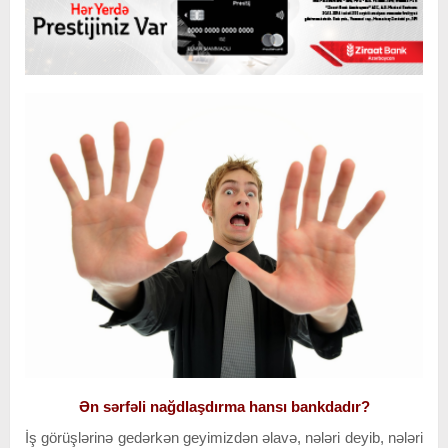
Ən sərfəli nağdlaşdırma hansı bankdadır?
İş görüşlərinə gedərkən geyimizdən əlavə, nələri deyib, nələri