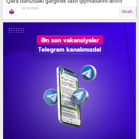
Qara dənizdəki gərginlik taxıl qiymətlərini artırır
08.08.2026
Ətraflı