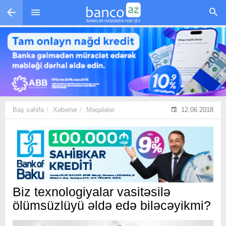
Skip to main content
Baş səhifə
Xəbərlər
Məqalələr
12.06.2018
Biz texnologiyalar vasitəsilə
ölümsüzlüyü əldə edə biləcəyikmi?