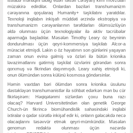
istifadə məntiqini təbliğ edən fəlsəfi cərəyan) kimi mövzuları
müzakirə edirdilər. Onlardan bəziləri transhumanizm
cərəyanına qoşularaq Humanity+ təşkilatını yaratdılar.
Texnoloji inqilabın inkişafı müddəti ərzində ekstropiya və
transhumanizm cərəyanlarının tərəfdarları ölümsüzlüyün
əldə olunması üçün texnologiyalar ilə aktiv təcrübələr
aparmağa başladılar. Məsələn Timothy Leary öz beyninin
dondurulması üçün qeyri-kommersiya təşkilatı Alcor-a
müraciət etmişdi. Lakin o öz həyatının son günlərini yaşayan
zaman onun evinə gəlmiş və özləri ilə bütün krionika
ləvazimatlarını gətirmiş təşkilat üzvlərini görəndən sonra
qorxmuş və fikrindən daşınmışdı. Leary xahiş etmişdi ki,
onun ölümündən sonra külünü kosmosa göndərsinlər.
Həmin vaxtdan bəri ölümdən sonra krionika üsulunu
dəstəkləyən transhumanistlər ilə söhbət edərkən mən bu cür
fikirləşirəm: Həqiqətənmi sizlərdən çoxu buna razı
olacaq? Harvard Universitetindən olan genetik George
Church-ün fikrincə biomühəndislik sahəsindəki inqilabi
ixtiralar o qədər sürətlə inkişaf edir ki, onların gələcəkdə necə
olacaqlarını təsəvvür etmək qeyri-mümkündür. Məsələn
genomun redaktə olunması üçün nəzərdə