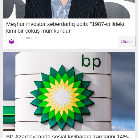
Məşhur investor xəbərdarlıq edib: "1987-ci ildəki
kimi bir çöküş mümkündür"
06.08.2026
Ətraflı
BP Azərbaycanda sosial layihələrə xərclərini 14%-