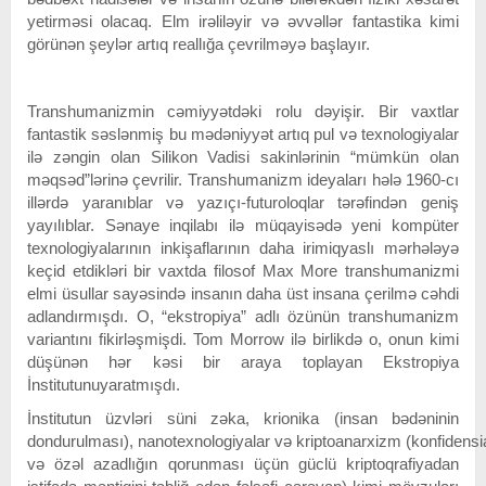
yetirməsi olacaq. Elm irəliləyir və əvvəllər fantastika kimi
görünən şeylər artıq reallığa çevrilməyə başlayır.
Transhumanizmin cəmiyyətdəki rolu dəyişir. Bir vaxtlar
fantastik səslənmiş bu mədəniyyət artıq pul və texnologiyalar
ilə zəngin olan Silikon Vadisi sakinlərinin “mümkün olan
məqsəd”lərinə çevrilir. Transhumanizm ideyaları hələ 1960-cı
illərdə yaranıblar və yazıçı-futuroloqlar tərəfindən geniş
yayılıblar. Sənaye inqilabı ilə müqayisədə yeni kompüter
texnologiyalarının inkişaflarının daha irimiqyaslı mərhələyə
keçid etdikləri bir vaxtda filosof Max More transhumanizmi
elmi üsullar sayəsində insanın daha üst insana çerilmə cəhdi
adlandırmışdı. O, “ekstropiya” adlı özünün transhumanizm
variantını fikirləşmişdi. Tom Morrow ilə birlikdə o, onun kimi
düşünən hər kəsi bir araya toplayan Ekstropiya
İnstitutunuyaratmışdı.
İnstitutun üzvləri süni zəka, krionika (insan bədəninin
dondurulması), nanotexnologiyalar və kriptoanarxizm (konfidensia
və özəl azadlığın qorunması üçün güclü kriptoqrafiyadan