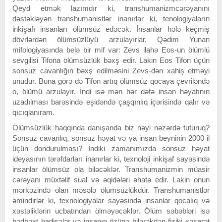
Qeyd etmək lazımdır ki, transhumanizmcərəyanını
dəstəkləyən transhumanistlər inanırlar ki, tenologiyaların
inkişafı insanları ölümsüz edəcək. İnsanlar hələ keçmiş
dövrlərdən ölümsüzlüyü arzulayırlar. Qədim Yunan
mifologiyasında belə bir mif var: Zevs ilahə Eos-un ölümlü
sevgilisi Tifona ölümsüzlük bəxş edir. Lakin Eos Tifon üçün
sonsuz cavanlığın bəxş edilməsini Zevs-dən xahiş etməyi
unudur. Buna görə də Tifon artıq ölümsüz qocaya çevriləndə
o, ölümü arzulayır. İndi isə mən hər dəfə insan həyatının
uzadılması barəsində eşidəndə çaşqınlıq içərisində qalır və
qıcıqlanıram.
Ölümsüzlük haqqında danışanda biz nəyi nəzərdə tuturuq?
Sonsuz cavanlıq, sonsuz həyat və ya insan beyninin 2000 il
üçün dondurulması? İndiki zamanımızda sonsuz həyat
ideyasının tərəfdarları inanırlar ki, texnoloji inkişaf sayəsində
insanlar ölümsüz ola biləcəklər. Transhumanizmin müasir
cərəyanı müxtəlif sual və əqidələri əhatə edir. Lakin onun
mərkəzində olan məsələ ölümsüzlükdür. Transhumanistlər
əmindirlər ki, texnologiyalar sayəsində insanlar qocalıq və
xəstəliklərin ucbatından ölməyəcəklər. Ölüm səbəbləri isə
bədbəxt hadisələr və insanın özünə bilərəkdən fiziki xəsarət