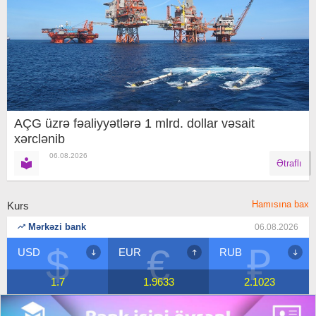
AÇG üzrə fəaliyyətlərə 1 mlrd. dollar vəsait
xərclənib
06.08.2026
Ətraflı
Hamısına bax
Kurs
Mərkəzi bank
06.08.2026
$
€
₽
USD
EUR
RUB
1.7
1.9633
2.1023