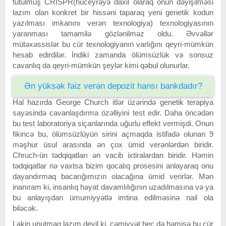
tutulmuş CRISPR(hüceyrəyə daxil olaraq onun dəyişilməsi
lazım olan konkret bir hissəni taparaq yeni genetik kodun
yazılması imkanını verən texnologiya) texnologiyasının
yaranması tamamilə gözlənilməz oldu. Əvvəllər
mütəxəssislər bu cür texnologiyanın varlığını qeyri-mümkün
hesab edirdilər. İndiki zamanda ölümsüzlük və sonsuz
cavanlıq da qeyri-mümkün şeylər kimi qəbul olunurlar.
Ən yüksək faiz verən depozit hansı bankdadır?
Hal hazırda George Church itlər üzərində genetik terapiya
sayəsində cavanlaşdırma özəlliyini test edir. Daha öncədən
bu test laboratoriya siçanlarında uğurlu effekt vermişdi. Onun
fikincə bu, ölümsüzlüyün sirini açmaqda istifadə olunan 9
məşhur üsul arasında ən çox ümid verənlərdən biridir.
Chruch-ün tədqiqatları ən vacib ixtiralardan biridir. Həmin
tədqiqatlar nə vaxtsa bizim qocalıq prosesini anlayaraq onu
dayandırmaq bacarığımızın olacağına ümid verirlər. Mən
inanıram ki, insanlıq həyat davamlılığının uzadılmasına və ya
bu anlayışdan ümumiyyətlə imtina edilməsinə nail ola
biləcək.
Lakin unutmaq lazım deyil ki, cəmiyyət heç də həmişə bu cür