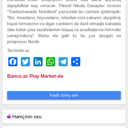
dəyişikliklər baş verəcək. Filosof Nikola Danaylov özünün
“Tranhumanistin Manifesti” yazısında bu cümləni işlətmişdir:
“Biz, insanların, heyvanların, istənilən süni zəkanın, dıyişilmiş
həyat formasının və digər canlıların da daxil olmaqla kainatda
olan bütün şüur təzahülərinin hüquq və azadlıqlarına hörmətlə
yanaşmalıyıq”. Mənə elə gəlir ki, bu çox düzgün və
proqressiv fikirdir.
Technote.az
Facebook
Twitter
LinkedIn
WhatsApp
Telegram
Share
Banco.az Play Market-də
Kredit sifariş edin
Həmçinin oxu