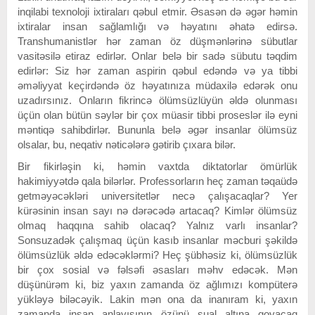
inqilabi texnoloji ixtiraları qəbul etmir. Əsasən də əgər həmin
ixtiralar insan sağlamlığı və həyatını əhatə edirsə.
Transhumanistlər hər zaman öz düşmənlərinə sübutlar
vasitəsilə etiraz edirlər. Onlar belə bir sadə sübutu təqdim
edirlər: Siz hər zaman aspirin qəbul edəndə və ya tibbi
əməliyyat keçirdəndə öz həyatınıza müdaxilə edərək onu
uzadırsınız. Onların fikrincə ölümsüzlüyün əldə olunması
üçün olan bütün səylər bir çox müasir tibbi proseslər ilə eyni
məntiqə sahibdirlər. Bununla belə əgər insanlar ölümsüz
olsalar, bu, neqativ nəticələrə gətirib çıxara bilər.
Bir fikirləşin ki, həmin vaxtda diktatorlar ömürlük
hakimiyyətdə qala bilərlər. Professorların heç zaman təqaüdə
getməyəcəkləri universitetlər necə çalışacaqlar? Yer
kürəsinin insan sayı nə dərəcədə artacaq? Kimlər ölümsüz
olmaq haqqına sahib olacaq? Yalnız varlı insanlar?
Sonsuzadək çalışmaq üçün kasıb insanlar məcburi şəkildə
ölümsüzlük əldə edəcəklərmi? Heç şübhəsiz ki, ölümsüzlük
bir çox sosial və fəlsəfi əsasları məhv edəcək. Mən
düşünürəm ki, biz yaxın zamanda öz ağlımızı kompüterə
yükləyə biləcəyik. Lakin mən ona da inanıram ki, yaxın
zamanda insan anlayışının özünü sual altına qoyacaq