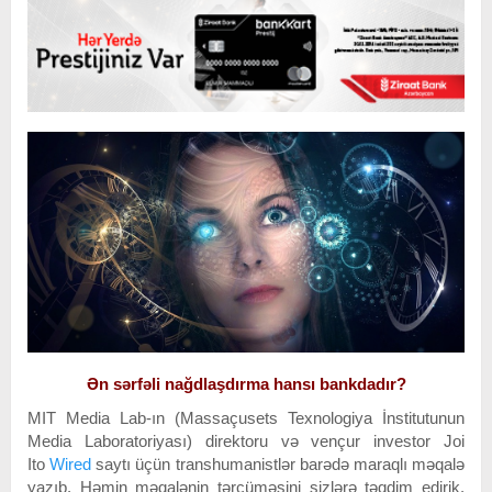
Ən sərfəli nağdlaşdırma hansı bankdadır?
MIT Media Lab-ın (Massaçusets Texnologiya İnstitutunun
Media Laboratoriyası) direktoru və vençur investor Joi
Ito
Wired
saytı üçün transhumanistlər barədə maraqlı məqalə
yazıb. Həmin məqalənin tərcüməsini sizlərə təqdim edirik.