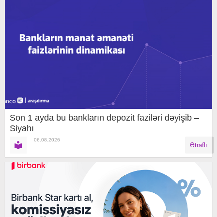
Son 1 ayda bu bankların depozit faziləri dəyişib –
Siyahı
06.08.2026
Ətraflı