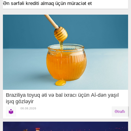
Ən sərfəli krediti almaq üçün müraciət et
Braziliya toyuq əti və bal ixracı üçün Aİ-dən yaşıl
işıq gözləyir
06.08.2026
Ətraflı