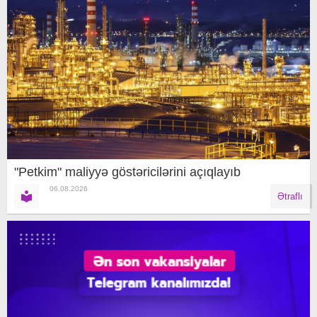
"Petkim" maliyyə göstəricilərini açıqlayıb
06.08.2026
Ətraflı