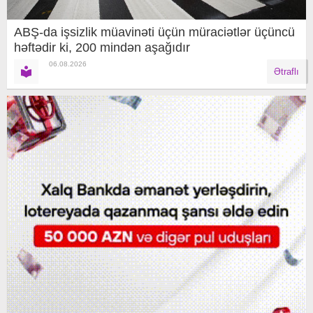
ABŞ-da işsizlik müavinəti üçün müraciətlər üçüncü
həftədir ki, 200 mindən aşağıdır
06.08.2026
Ətraflı