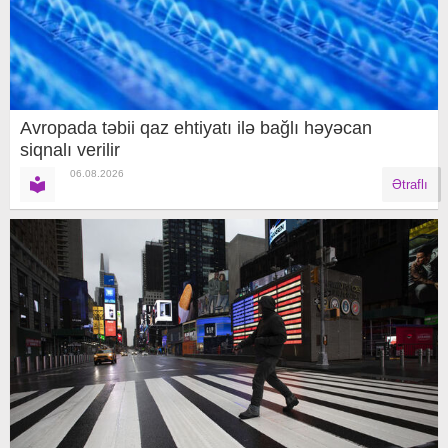
Avropada təbii qaz ehtiyatı ilə bağlı həyəcan
siqnalı verilir
06.08.2026
Ətraflı