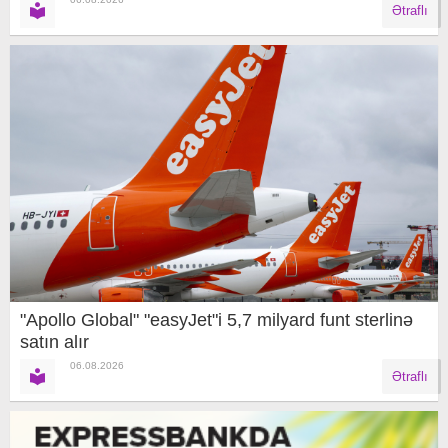
Ətraflı
"Apollo Global" "easyJet"i 5,7 milyard funt sterlinə
satın alır
06.08.2026
Ətraflı