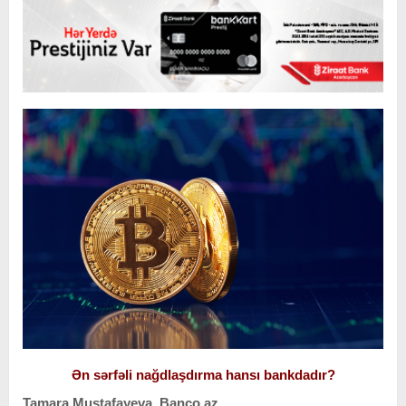
Ən sərfəli nağdlaşdırma hansı bankdadır?
Tamara Mustafayeva, Banco.az