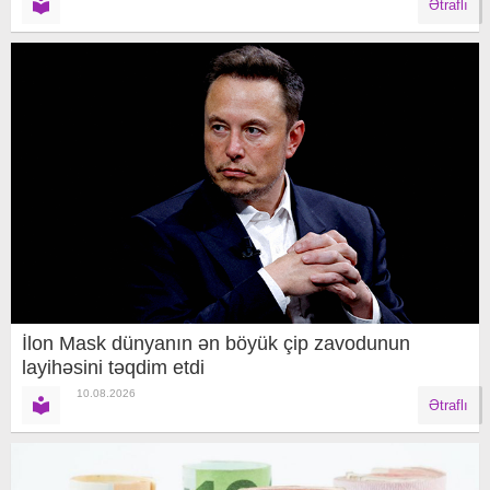
Ətraflı
İlon Mask dünyanın ən böyük çip zavodunun
layihəsini təqdim etdi
10.08.2026
Ətraflı