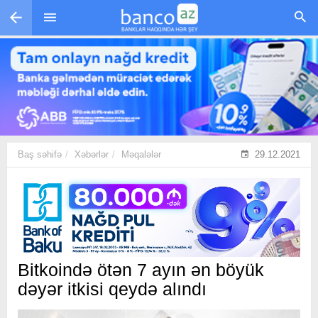
Skip to main content
Baş səhifə
Xəbərlər
Məqalələr
29.12.2021
Bitkoində ötən 7 ayın ən böyük
dəyər itkisi qeydə alındı