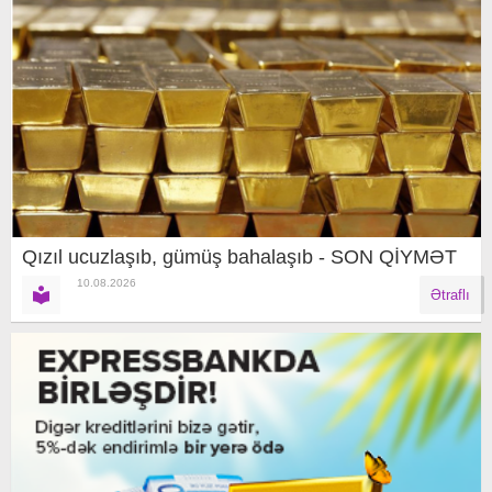
Qızıl ucuzlaşıb, gümüş bahalaşıb - SON QİYMƏT
10.08.2026
Ətraflı