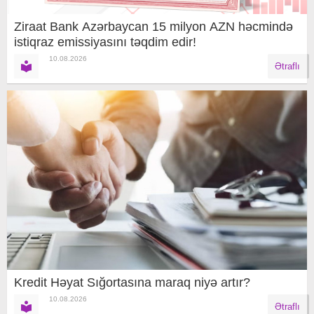
Ziraat Bank Azərbaycan 15 milyon AZN həcmində
istiqraz emissiyasını təqdim edir!
10.08.2026
Ətraflı
Kredit Həyat Sığortasına maraq niyə artır?
10.08.2026
Ətraflı