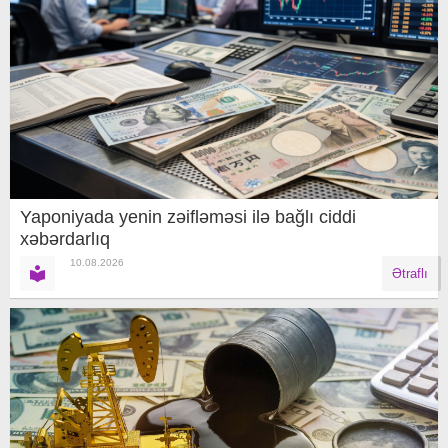
Yaponiyada yenin zəifləməsi ilə bağlı ciddi
xəbərdarlıq
10.08.2026
Ətraflı