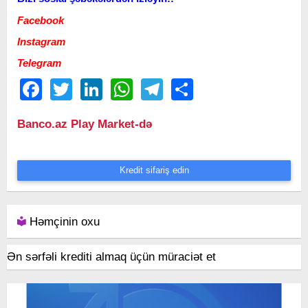
Facebook
Instagram
Telegram
Facebook
Twitter
LinkedIn
WhatsApp
Telegram
Share
Banco.az Play Market-də
Kredit sifariş edin
Həmçinin oxu
Ən sərfəli krediti almaq üçün müraciət et