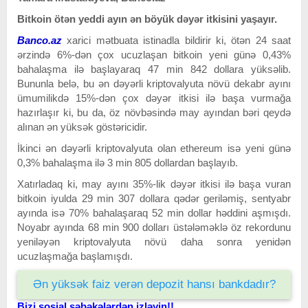
Bitkoin ötən yeddi ayın ən böyük dəyər itkisini yaşayır.
Banco.az
xarici mətbuata istinadla bildirir ki, ötən
24 saat
ərzində 6%-dən çox ucuzlaşan
bitkoin yeni günə 0,43%
bahalaşma ilə başlayaraq 47 min 842 dollara yüksəlib.
Bununla belə, bu ən dəyərli kriptovalyuta növü dekabr ayını
ümumilikdə 15%-dən çox dəyər itkisi ilə başa vurmağa
hazırlaşır ki, bu da, öz növbəsində may ayından bəri qeydə
alınan ən yüksək göstəricidir.
İkinci ən dəyərli kriptovalyuta olan ethereum isə yeni günə
0,3% bahalaşma ilə 3 min 805 do
llardan başlayıb.
Xatırladaq ki, may ayını 35%-lik dəyər itkisi ilə başa vuran
bitkoin iyulda 29 min 307 dollara qədər geriləmiş, sentyabr
ayında isə 70% bahalaşaraq 52 min dollar həddini aşmışdı.
Noyabr ayında 68 min 900 dolları üstələməklə öz rekordunu
yeniləyən kriptovalyuta növü daha sonra yenidən
ucuzlaşmağa başlamışdı.
Ən yüksək faiz verən depozit hansı bankdadır?
Bizi sosial şəbəkələrdən izləyin!!