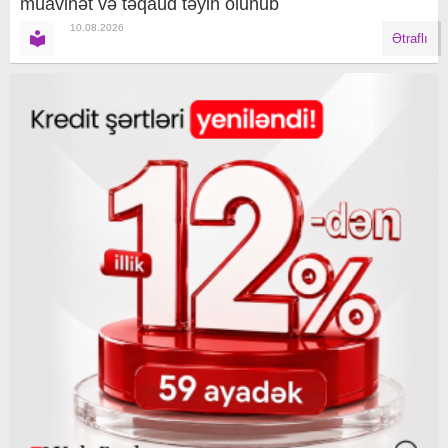
müavinət və təqaüd təyin olunub
10.08.2026
Ətraflı