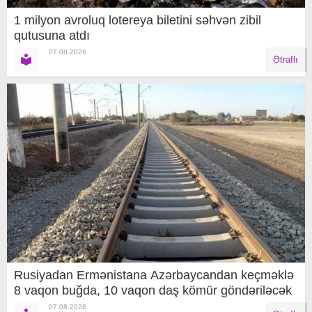
1 milyon avroluq lotereya biletini səhvən zibil
qutusuna atdı
07.08.2026
Ətraflı
Rusiyadan Ermənistana Azərbaycandan keçməklə
8 vaqon buğda, 10 vaqon daş kömür göndəriləcək
07.08.2026