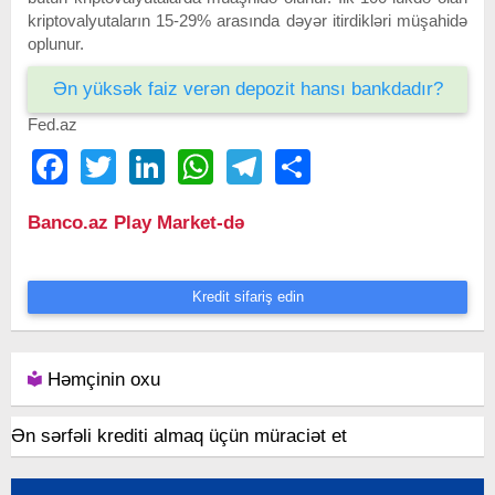
kriptovalyutaların 15-29% arasında dəyər itirdikləri müşahidə
oplunur.
Ən yüksək faiz verən depozit hansı bankdadır?
Fed.az
Facebook
Twitter
LinkedIn
WhatsApp
Telegram
Share
Banco.az Play Market-də
Kredit sifariş edin
Həmçinin oxu
Ən sərfəli krediti almaq üçün müraciət et