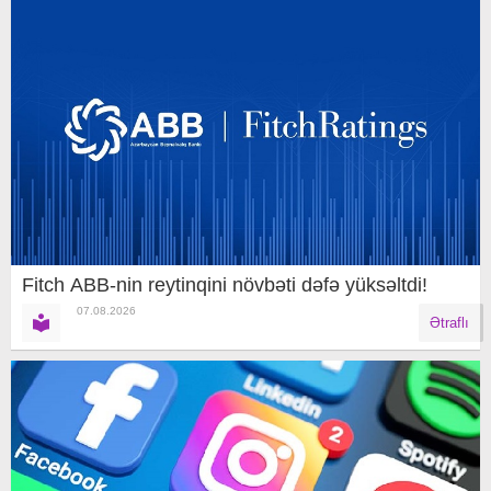
Fitch ABB-nin reytinqini növbəti dəfə yüksəltdi!
07.08.2026
Ətraflı