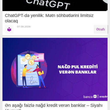
ChatGPT-də yenilik: Mətn söhbətlərini limitsiz
olacaq
07.08.2026
Ətraflı
Ən aşağı faizlə nağd kredit verən banklar – Siyahı