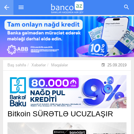
Skip to main content
Baş səhifə
Xəbərlər
Məqalələr
25.09.2019
Bitkoin SÜRƏTLƏ UCUZLAŞIR