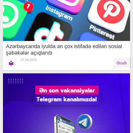
Azərbaycanda iyulda ən çox istifadə edilən sosial
şəbəkələr açıqlanıb
07.08.2026
Ətraflı