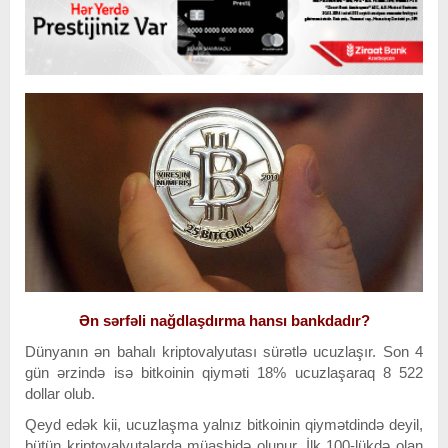
Ən sərfəli nağdlaşdırma hansı bankdadır?
Dünyanın ən bahalı kriptovalyutası sürətlə ucuzlaşır. Son 4
gün ərzində isə bitkoinin qiyməti 18% ucuzlaşaraq 8 522
dollar olub.
Qeyd edək kii, ucuzlaşma yalnız bitkoinin qiymətdində deyil,
bütün kriptovalyutalarda müaşhidə olunur. İlk 100-lükdə olan