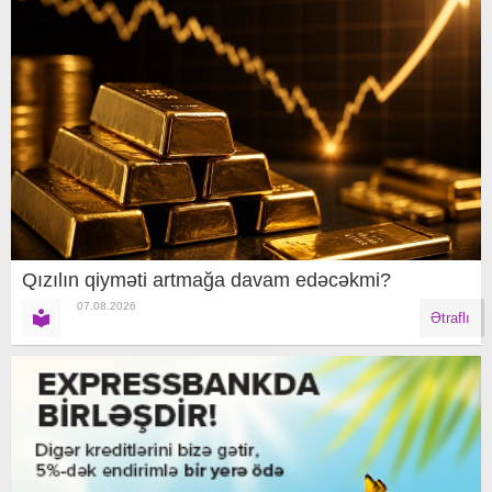
Qızılın qiyməti artmağa davam edəcəkmi?
07.08.2026
Ətraflı