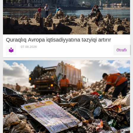
Quraqlıq Avropa iqtisadiyyatına təzyiqi artırır
07.08.2026
Ətraflı