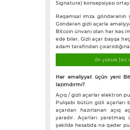
Signature) konsepsiyası ortaya
Rəqəmsal imza göndərənin şə
Göndərən gizli açarla əməliyy
Bitcoin ünvanı olan hər kəs i
edə bilər. Gizli açar başqa h
adam tərəfindən çıxarıldığına 
Ən yüksək faiz 
Hər əməliyyat üçün yeni Bit
lazımdırmı?
Açıq / gizli açarlar elektron p
Pulqabı bütün gizli açarları b
açardan hazırlanan açıq a
yaradır. Açarları yaratmaq
şəkildə hesabda nə qədər pul