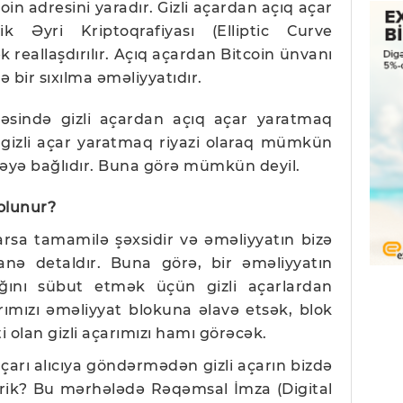
oin adresini yaradır. Gizli açardan açıq açar
ik Əyri Kriptoqrafiyası (Elliptic Curve
k reallaşdırılır. Açıq açardan Bitcoin ünvanı
 bir sıxılma əməliyyatıdır.
yəsində gizli açardan açıq açar yaratmaq
 gizli açar yaratmaq riyazi olaraq mümkün
əyə bağlıdır. Buna görə mümkün deyil.
 olunur?
açarsa tamamilə şəxsidir və əməliyyatın bizə
nə detaldır. Buna görə, bir əməliyyatın
ığını sübut etmək üçün gizli açarlardan
çarımızı əməliyyat blokuna əlavə etsək, blok
i olan gizli açarımızı hamı görəcək.
 açarı alıcıya göndərmədən gizli açarın bizdə
rik? Bu mərhələdə Rəqəmsal İmza (Digital