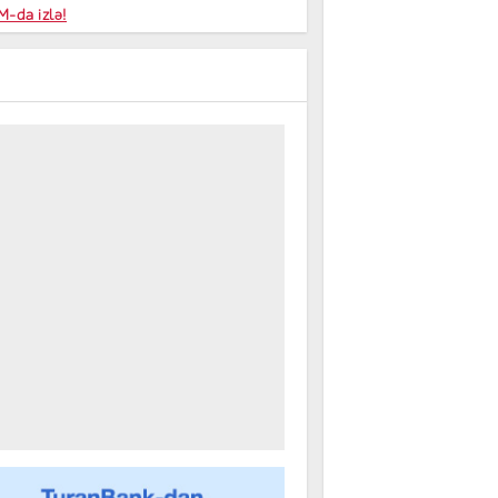
niyalar
-da izlə!
farişi
m