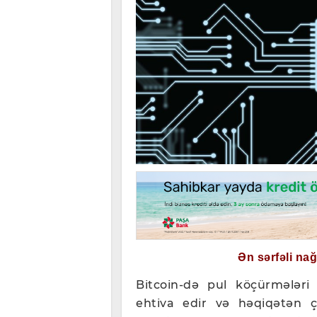
Ən sərfəli na
Bitcoin-də pul köçürmələri 
ehtiva edir və həqiqətən ç