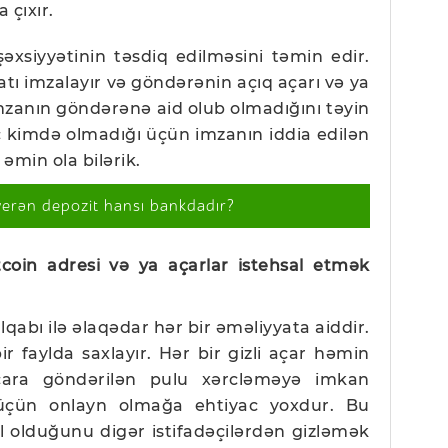
 çıxır.
xsiyyətinin təsdiq edilməsini təmin edir.
atı imzalayır və göndərənin açıq açarı və ya
mzanın göndərənə aid olub olmadığını təyin
eç kimdə olmadığı üçün imzanın iddia edilən
əmin ola bilərik.
verən depozit hansı bankdadır?
coin adresi və ya açarlar istehsal etmək
ulqabı ilə əlaqədar hər bir əməliyyata aiddir.
ir faylda saxlayır. Hər bir gizli açar həmin
çara göndərilən pulu xərcləməyə imkan
 üçün onlayn olmağa ehtiyac yoxdur. Bu
 olduğunu digər istifadəçilərdən gizləmək