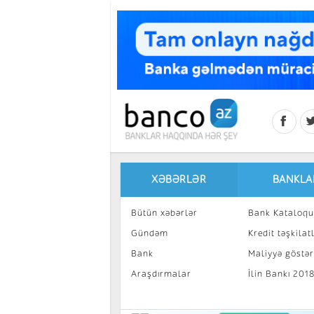
Skip to main content
XƏBƏRLƏR
BANKLA
Bütün xəbərlər
Bank Kataloqu
Gündəm
Kredit təşkilatl
Bank
Maliyyə göstəri
Araşdırmalar
İlin Bankı 201
İnvestisiya