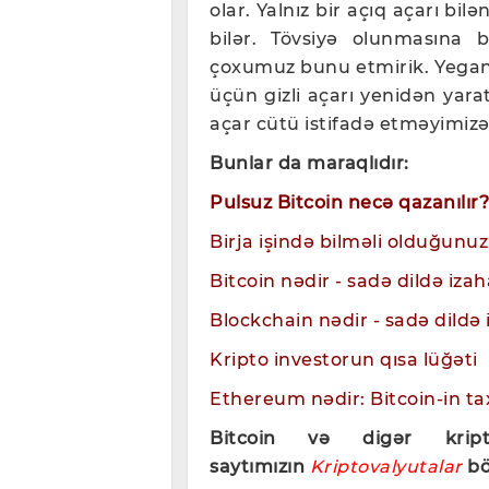
olar. Yalnız bir açıq açarı bil
bilər. Tövsiyə olunmasına 
çoxumuz bunu etmirik. Yeganə 
üçün gizli açarı yenidən yara
açar cütü istifadə etməyimizə
Bunlar da maraqlıdır:
Pulsuz Bitcoin necə qazanılır?
Birja işində bilməli olduğunuz
Bitcoin nədir - sadə dildə izah
Blockchain nədir - sadə dildə 
Kripto investorun qısa lüğəti
Ethereum nədir: Bitcoin-in ta
Bitcoin və digər kript
saytımızın
Kriptovalyutalar
bö