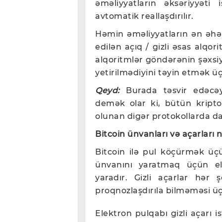
əməliyyatların əksəriyyəti 
avtomatik reallaşdırılır.
Həmin əməliyyatların ən əhəmi
edilən açıq / gizli əsas alqo
alqoritmlər göndərənin şəxsiyy
yetirilmədiyini təyin etmək üç
Qeyd:
Burada təsvir edəcəyi
demək olar ki, bütün kripto
olunan digər protokollarda da
Bitcoin ünvanları və açarları 
Bitcoin ilə pul köçürmək üç
ünvanını yaratmaq üçün ele
yaradır. Gizli açarlar hər 
proqnozlaşdırıla bilməməsi ü
Elektron pulqabı gizli açarı i