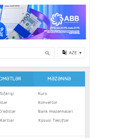
AZE
IDMƏTLƏR
MƏZƏNNƏ
Sifarişi
Kurs
tlər
Konvertor
reditlər
Bank məzənnələri
 Kartlar
Xüsusi Təkliflər
a