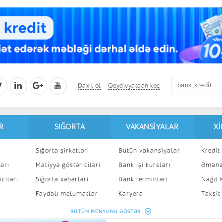
Daxil ol
Qeydiyyatdan keç
R
SIĞORTA
VAKANSIYALAR
X
Sığorta şirkətləri
Bütün vakansiyalar
Kredit 
arı
Maliyyə göstəriciləri
Bank işi kursları
Əmanə
ciləri
Sığorta xəbərləri
Bank terminləri
Nağd K
8
Faydalı məlumatlar
Karyera
Taksit
Sığorta kalkulyatoru
Peşakar inkişaf
İpotek
BÜTÜN MENYUNU GÖSTƏR