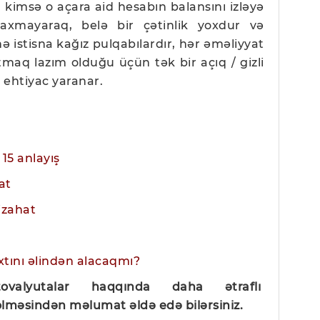
ən kimsə o açara aid hesabın balansını izləyə
baxmayaraq, belə bir çətinlik yoxdur və
istisna kağız pulqabılardır, hər əməliyyat
tmaq lazım olduğu üçün tək bir açıq / gizli
 ehtiyac yaranar.
 15 anlayış
at
izahat
xtını əlindən alacaqmı?
ovalyutalar haqqında daha ətraflı
lməsindən məlumat əldə edə bilərsiniz.