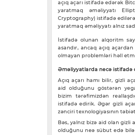
açıq açarı istifadə edərək Bitc
yaratmaq əməliyyatı Ellipt
Cryptography) istifadə edilərə
yaratmaq əməliyyatı alnız sadə
İstifadə olunan alqoritm sa
asandır, ancaq açıq açardan
olmayan problemləri həll etm
Əməliyyatlarda necə istifadə
Açıq açarı hamı bilir, gizli 
aid olduğunu göstərən yega
bizim tərəfimizdən reallaşd
istifadə edirik. Əgər gizli a
zənciri texnologiyasının təbiət
Bəs, yalnız bizə aid olan gizli
olduğunu neə sübut edə bilə