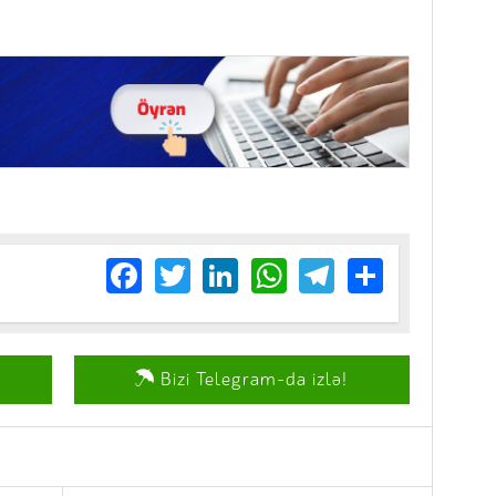
Facebook
Twitter
LinkedIn
WhatsApp
Telegram
Share
Bizi Telegram-da izlə!