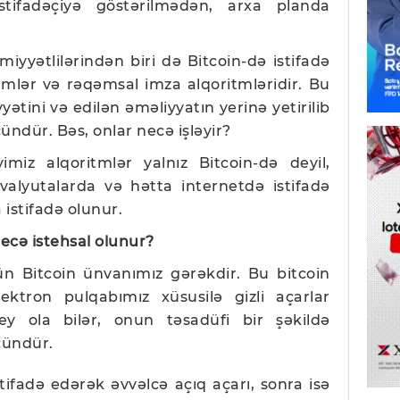
istifadəçiyə göstərilmədən, arxa planda
yyətlilərindən biri də Bitcoin-də istifadə
ritmlər və rəqəmsal imza alqoritmləridir. Bu
ətini və edilən əməliyyatın yerinə yetirilib
ündür. Bəs, onlar necə işləyir?
miz alqoritmlər yalnız Bitcoin-də deyil,
valyutalarda və hətta internetdə istifadə
 istifadə olunur.
necə istehsal olunur?
ün Bitcoin ünvanımız gərəkdir. Bu bitcoin
ktron pulqabımız xüsusilə gizli açarlar
şey ola bilər, onun təsadüfi bir şəkildə
çündür.
stifadə edərək əvvəlcə açıq açarı, sonra isə