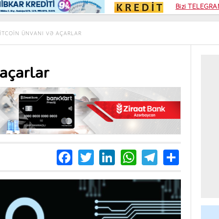
Kampa
Bizi TELEGRAM
Kart si
ITCOIN ÜNVANI VƏ AÇARLAR
 açarlar
Facebook
Twitter
LinkedIn
WhatsApp
Telegra
Share