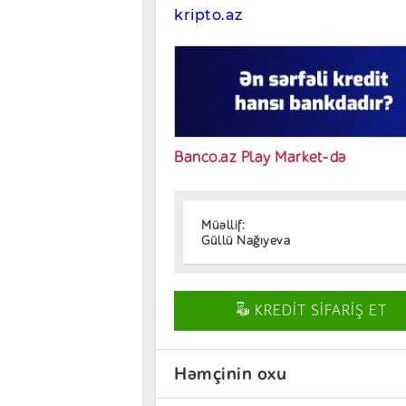
kripto.az
Banco.az Play Market-də
Müəllif:
Güllü Nağıyeva
KREDİT SİFARİŞ ET
Həmçinin oxu