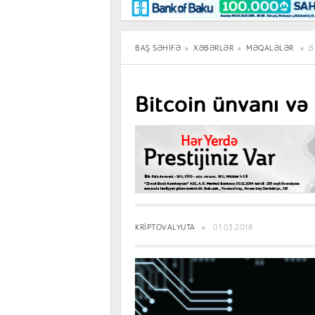
Maraqlı
BancoTV
Müsahibə
BAŞ SƏHIFƏ
XƏBƏRLƏR
MƏQALƏLƏR
B
Bitcoin ünvanı və
KRIPTOVALYUTA
01.03.2018