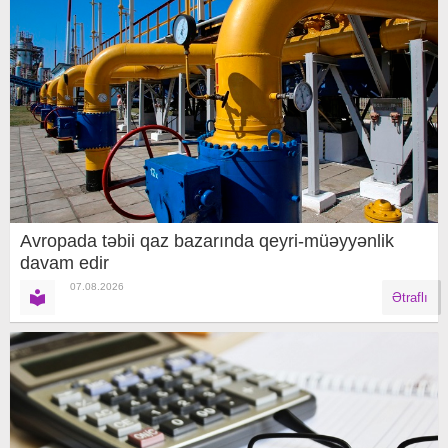
Avropada təbii qaz bazarında qeyri-müəyyənlik
davam edir
07.08.2026
Ətraflı