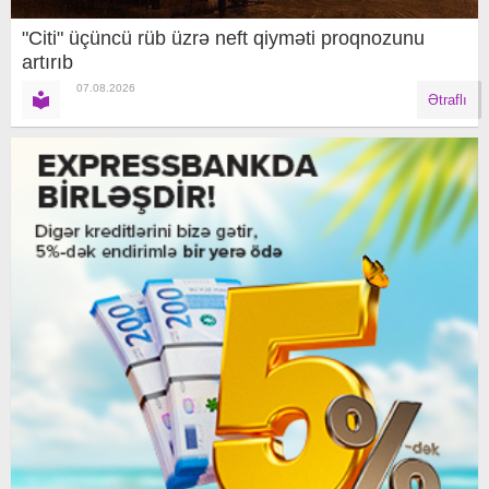
"Citi" üçüncü rüb üzrə neft qiyməti proqnozunu
artırıb
07.08.2026
Ətraflı