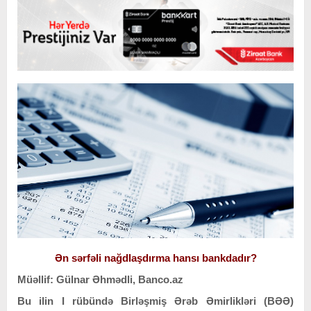
Ən sərfəli nağdlaşdırma hansı bankdadır?
Müəllif: Gülnar Əhmədli, Banco.az
Bu ilin I rübündə Birləşmiş Ərəb Əmirlikləri (BƏƏ)