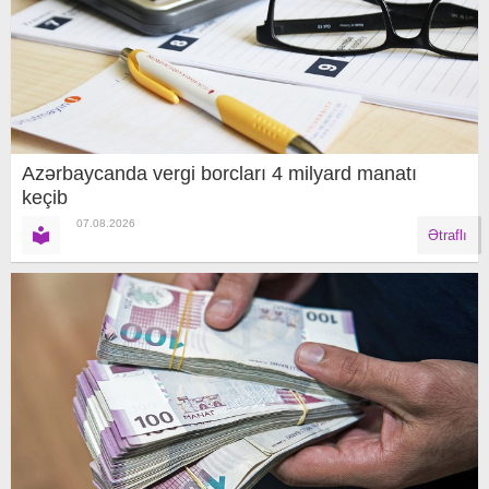
Azərbaycanda vergi borcları 4 milyard manatı
keçib
07.08.2026
Ətraflı