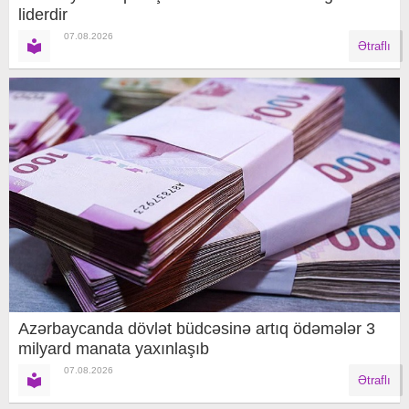
liderdir
07.08.2026
Ətraflı
Azərbaycanda dövlət büdcəsinə artıq ödəmələr 3
milyard manata yaxınlaşıb
07.08.2026
Ətraflı