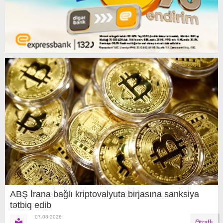
ABŞ İrana bağlı kriptovalyuta birjasına sanksiya
tətbiq edib
07.08.2026
Ətraflı