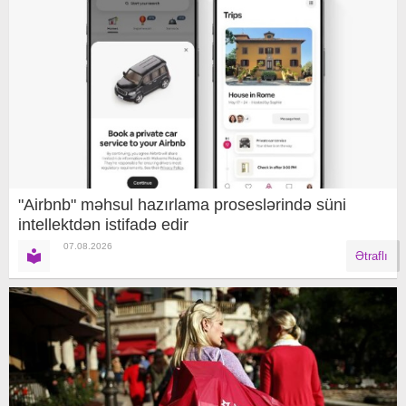
"Airbnb" məhsul hazırlama proseslərində süni
intellektdən istifadə edir
07.08.2026
Ətraflı