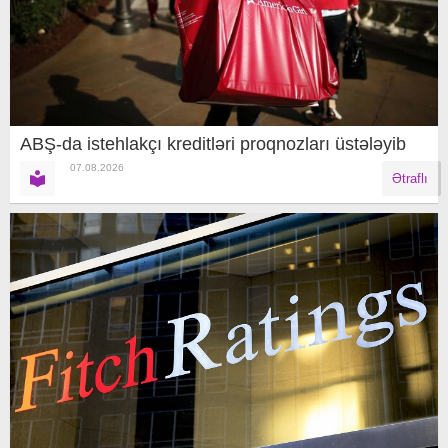
ABŞ-da istehlakçı kreditləri proqnozları üstələyib
07.08.2026
Ətraflı