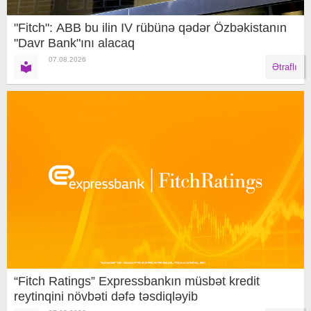
"Fitch": ABB bu ilin IV rübünə qədər Özbəkistanın
"Davr Bank"ını alacaq
07.08.2026
Ətraflı
“Fitch Ratings” Expressbankın müsbət kredit
reytinqini növbəti dəfə təsdiqləyib