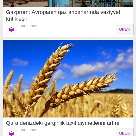
Gazprom: Avropanın qaz anbarlarında vəziyyət
kritikləşir
08.08.2026
Ətraflı
Qara dənizdəki gərginlik taxıl qiymətlərini artırır
08.08.2026
Ətraflı