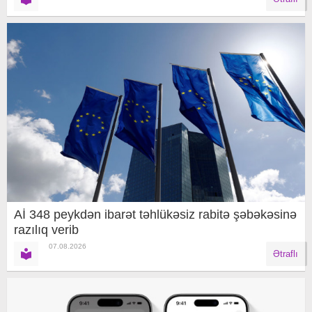
Aİ 348 peykdən ibarət təhlükəsiz rabitə şəbəkəsinə
razılıq verib
07.08.2026
Ətraflı