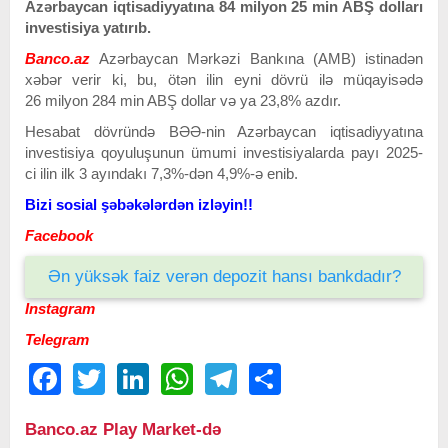
Azərbaycan iqtisadiyyatına 84 milyon 25 min ABŞ dolları
investisiya yatırıb.
Banco.az
Azərbaycan Mərkəzi Bankına (AMB) istinadən
xəbər verir ki, bu, ötən ilin eyni dövrü ilə müqayisədə
26 milyon 284 min ABŞ dollar və ya 23,8% azdır.
Hesabat dövründə BƏƏ-nin Azərbaycan iqtisadiyyatına
investisiya qoyuluşunun ümumi investisiyalarda payı 2025-
ci ilin ilk 3 ayındakı 7,3%-dən 4,9%-ə enib.
Bizi sosial şəbəkələrdən izləyin!!
Facebook
Ən yüksək faiz verən depozit hansı bankdadır?
Instagram
Telegram
Facebook
Twitter
LinkedIn
WhatsApp
Telegram
Share
Banco.az Play Market-də