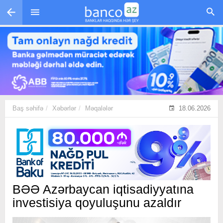
Skip to main content
Baş səhifə
Xəbərlər
Məqalələr
18.06.2026
BƏƏ Azərbaycan iqtisadiyyatına
investisiya qoyuluşunu azaldır