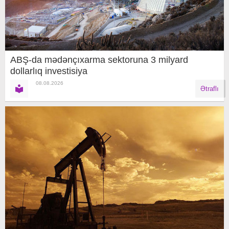
ABŞ-da mədənçıxarma sektoruna 3 milyard
dollarlıq investisiya
08.08.2026
Ətraflı