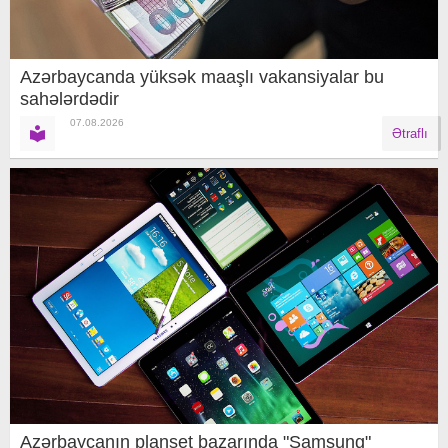
Azərbaycanda yüksək maaşlı vakansiyalar bu
sahələrdədir
07.08.2026
Ətraflı
Azərbaycanın planşet bazarında "Samsung"