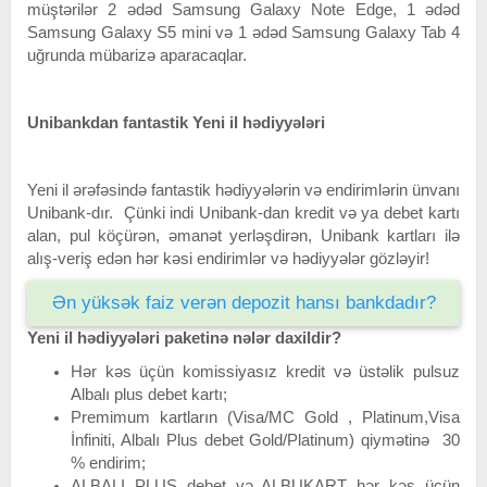
müştərilər 2 ədəd Samsung Galaxy Note Edge, 1 ədəd
Samsung Galaxy S5 mini və 1 ədəd Samsung Galaxy Tab 4
uğrunda mübarizə aparacaqlar.
Unibankdan fantastik Yeni il hədiyyələri
Yeni il ərəfəsində fantastik hədiyyələrin və endirimlərin ünvanı
Unibank-dır. Çünki indi Unibank-dan kredit və ya debet kartı
alan, pul köçürən, əmanət yerləşdirən, Unibank kartları ilə
alış-veriş edən hər kəsi endirimlər və hədiyyələr gözləyir!
Ən yüksək faiz verən depozit hansı bankdadır?
Yeni il hədiyyələri paketinə nələr daxildir?
Hər kəs üçün komissiyasız kredit və üstəlik pulsuz
Albalı plus debet kartı;
Premimum kartların (Visa/MC Gold , Platinum,Visa
İnfiniti, Albalı Plus debet Gold/Platinum) qiymətinə 30
% endirim;
ALBALI PLUS debet və ALBUKART hər kəs üçün