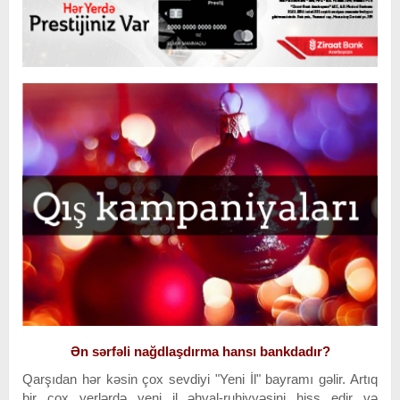
Ən sərfəli nağdlaşdırma hansı bankdadır?
Qarşıdan hər kəsin çox sevdiyi "Yeni İl" bayramı gəlir. Artıq
bir çox yerlərdə yeni il əhval-ruhiyyəsini hiss edir və