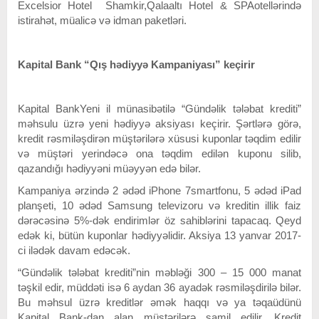
Excelsior Hotel Shamkir,Qalaaltı Hotel & SPAotellərində
istirahət, müalicə və idman paketləri.
Kapital Bank “Qış hədiyyə Kampaniyası” keçirir
Kapital BankYeni il münasibətilə “Gündəlik tələbat krediti”
məhsulu üzrə yeni hədiyyə aksiyası keçirir. Şərtlərə görə,
kredit rəsmiləşdirən müştərilərə xüsusi kuponlar təqdim edilir
və müştəri yerindəcə ona təqdim edilən kuponu silib,
qazandığı hədiyyəni müəyyən edə bilər.
Kampaniya ərzində 2 ədəd iPhone 7smartfonu, 5 ədəd iPad
planşeti, 10 ədəd Samsung televizoru və kreditin illik faiz
dərəcəsinə 5%-dək endirimlər öz sahiblərini tapacaq. Qeyd
edək ki, bütün kuponlar hədiyyəlidir. Aksiya 13 yanvar 2017-
ci ilədək davam edəcək.
“Gündəlik tələbat krediti”nin məbləği 300 – 15 000 manat
təşkil edir, müddəti isə 6 aydan 36 ayadək rəsmiləşdirilə bilər.
Bu məhsul üzrə kreditlər əmək haqqı və ya təqaüdünü
Kapital Bank-dan alan müştərilərə şamil edilir. Kredit