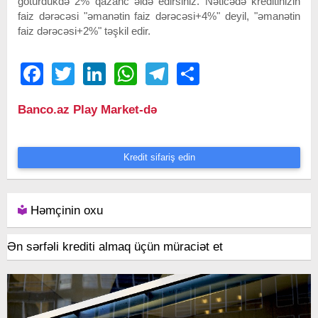
götürdükdə 2% qazanc əldə edirsiniz. Nəticədə kreditinizin
faiz dərəcəsi "əmanətin faiz dərəcəsi+4%" deyil, "əmanətin
faiz dərəcəsi+2%" təşkil edir.
Facebook
Twitter
LinkedIn
WhatsApp
Telegram
Share
Banco.az Play Market-də
Kredit sifariş edin
Həmçinin oxu
Ən sərfəli krediti almaq üçün müraciət et