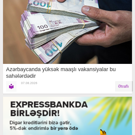
Azərbaycanda yüksək maaşlı vakansiyalar bu
sahələrdədir
07.08.2026
Ətraflı