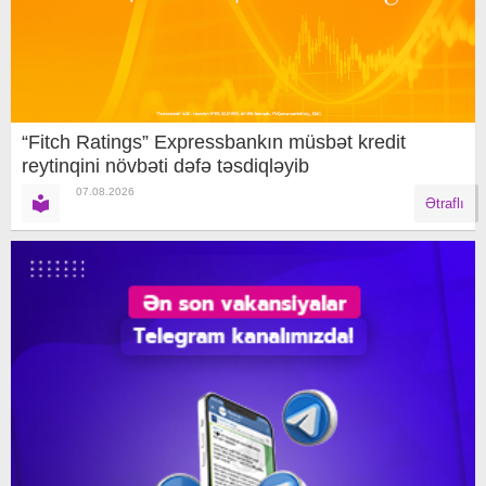
“Fitch Ratings” Expressbankın müsbət kredit
reytinqini növbəti dəfə təsdiqləyib
07.08.2026
Ətraflı