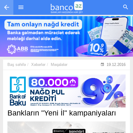
Skip to main content
Baş səhifə
Xəbərlər
Məqalələr
19.12.2016
Bankların "Yeni İl" kampaniyaları