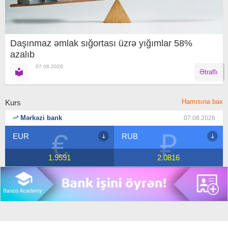
Daşınmaz əmlak sığortası üzrə yığımlar 58%
azalıb
07.08.2026
Ətraflı
Hamısına bax
Kurs
Mərkəzi bank
07.08.2026
₽
$
RUB
USD
2.0816
1.7