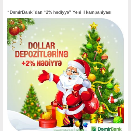
“DəmirBank”dan “2% hədiyyə” Yeni il kampaniyası