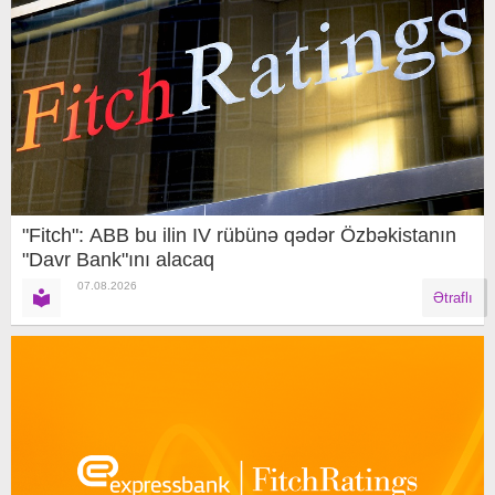
"Fitch": ABB bu ilin IV rübünə qədər Özbəkistanın
"Davr Bank"ını alacaq
07.08.2026
Ətraflı