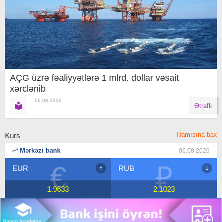
AÇG üzrə fəaliyyətlərə 1 mlrd. dollar vəsait
xərclənib
06.08.2026
Ətraflı
Hamısına bax
Kurs
Mərkəzi bank
06.08.2026
₽
$
RUB
USD
2.1023
1.7