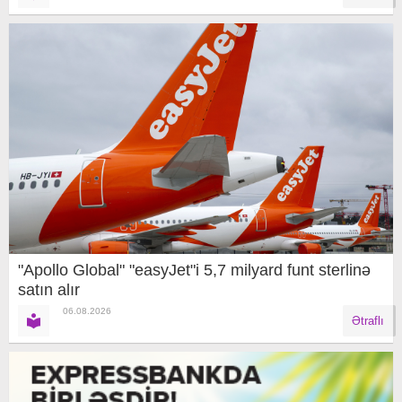
"Apollo Global" "easyJet"i 5,7 milyard funt sterlinə
satın alır
06.08.2026
Ətraflı