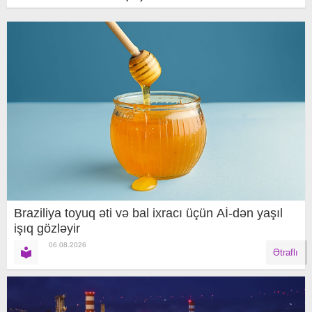
Braziliya toyuq əti və bal ixracı üçün Aİ-dən yaşıl
işıq gözləyir
06.08.2026
Ətraflı