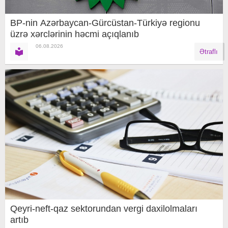
BP-nin Azərbaycan-Gürcüstan-Türkiyə regionu
üzrə xərclərinin həcmi açıqlanıb
06.08.2026
Ətraflı
Qeyri-neft-qaz sektorundan vergi daxilolmaları
artıb