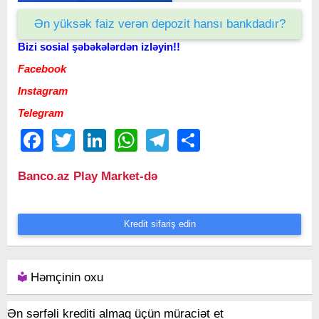
Ən yüksək faiz verən depozit hansı bankdadır?
Bizi sosial şəbəkələrdən izləyin!!
Facebook
Instagram
Telegram
Facebook
Twitter
LinkedIn
WhatsApp
Telegram
Share
Banco.az Play Market-də
Kredit sifariş edin
Həmçinin oxu
Ən sərfəli krediti almaq üçün müraciət et