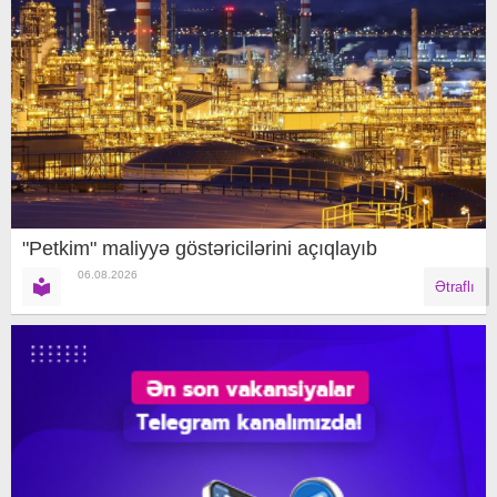
"Petkim" maliyyə göstəricilərini açıqlayıb
06.08.2026
Ətraflı