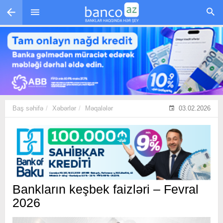
Skip to main content
Baş səhifə
Xəbərlər
Məqalələr
03.02.2026
Bankların keşbek faizləri – Fevral
2026