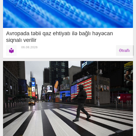
Avropada təbii qaz ehtiyatı ilə bağlı həyəcan
siqnalı verilir
06.08.2026
Ətraflı