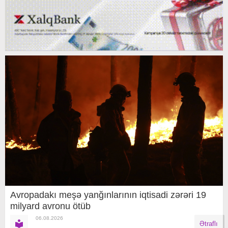
Avropadakı meşə yanğınlarının iqtisadi zərəri 19
milyard avronu ötüb
06.08.2026
Ətraflı