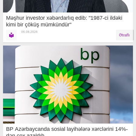
Məşhur investor xəbərdarlıq edib: "1987-ci ildəki
kimi bir çöküş mümkündür"
06.08.2026
Ətraflı
BP Azərbaycanda sosial layihələrə xərclərini 14%-
dən çox azaldıb