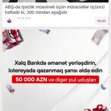
ABŞ-da işsizlik müavinəti üçün müraciətlər üçüncü
həftədir ki, 200 mindən aşağıdır
06.08.2026
Ətraflı