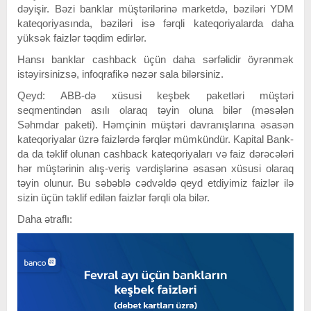
dəyişir.
Bəzi
banklar
müştərilərinə
marketdə, bəziləri YDM
kateqoriyasında, bəziləri isə fərqli kateqoriyalarda daha
yüksək faizlər təqdim edirlər.
Hansı banklar cashback üçün daha sərfəlidir öyrənmək
istəyirsinizsə, infoqrafikə nəzər sala bilərsiniz.
Qeyd:
ABB-də xüsusi keşbek paketləri müştəri
seqmentindən asılı olaraq təyin oluna bilər (məsələn
Səhmdar paketi).
Həmçinin müştəri davranışlarına əsasən
kateqoriyalar üzrə faizlərdə fərqlər mümkündür. Kapital Bank-
da da təklif olunan cashback kateqoriyaları və faiz dərəcələri
hər müştərinin alış-veriş vərdişlərinə əsasən xüsusi olaraq
təyin olunur. Bu səbəblə cədvəldə qeyd etdiyimiz faizlər ilə
sizin üçün təklif edilən faizlər fərqli ola bilər.
Daha ətraflı: