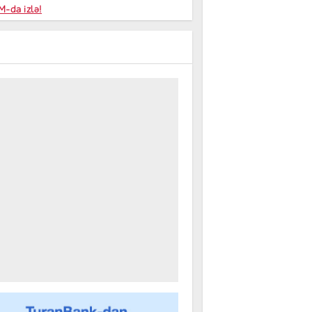
niyalar
-da izlə!
farişi
m