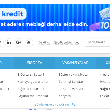
Daxil ol
Qeydiyyatdan keç
R
SIĞORTA
VAKANSIYALAR
X
Sığorta şirkətləri
Bütün vakansiyalar
Kredit 
arı
Maliyyə göstəriciləri
Bank işi kursları
Əmanə
ciləri
Sığorta xəbərləri
Bank terminləri
Nağd K
8
Faydalı məlumatlar
Karyera
Taksit
Sığorta kalkulyatoru
Peşakar inkişaf
İpotek
BÜTÜN MENYUNU GÖSTƏR