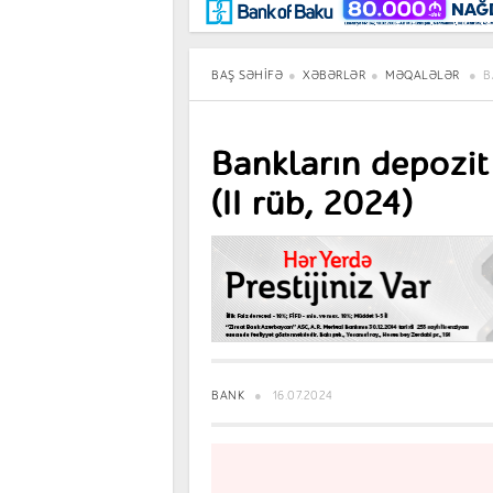
Maraqlı
BancoTV
Müsahibə
BAŞ SƏHIFƏ
XƏBƏRLƏR
MƏQALƏLƏR
B
Bankların depozit
(II rüb, 2024)
BANK
16.07.2024