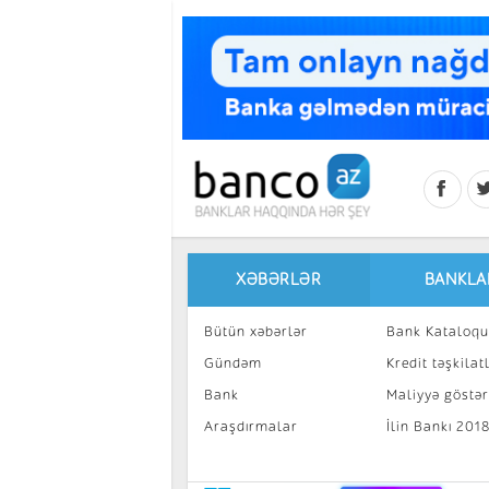
Skip to main content
XƏBƏRLƏR
BANKLA
Bütün xəbərlər
Bank Kataloqu
Gündəm
Kredit təşkilatl
Bank
Maliyyə göstəri
Araşdırmalar
İlin Bankı 201
İnvestisiya