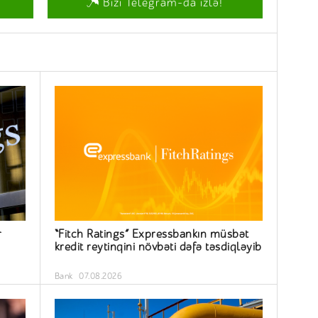
Bizi Telegram-da izlə!
r
“Fitch Ratings” Expressbankın müsbət
kredit reytinqini növbəti dəfə təsdiqləyib
Bank
07.08.2026