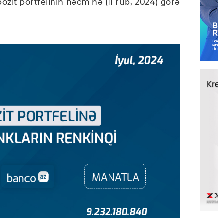
ozit portfelinin həcminə (II rüb, 2024) görə