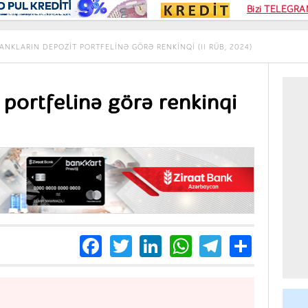
Kampa
Bizi TELEGRAM
Kart si
ANKLARIN DEPOZIT PORTFELINƏ GÖRƏ RENKINQI (II RÜB, 2024)
 portfelinə görə renkinqi
Facebook
Twitter
LinkedIn
WhatsApp
Telegra
Share