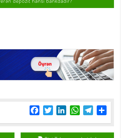
verən depozit hansı bankdadır?
Facebook
Twitter
LinkedIn
WhatsApp
Telegram
Share