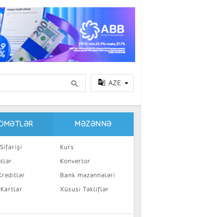
AZE
IDMƏTLƏR
MƏZƏNNƏ
Sifarişi
Kurs
tlər
Konvertor
reditlər
Bank məzənnələri
 Kartlar
Xüsusi Təkliflər
a