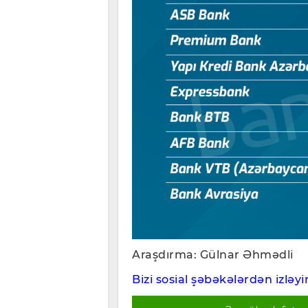
Araşdırma: Gülnar Əhmədli
Bizi sosial şəbəkələrdən izləyin