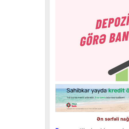
Ən sərfəli na