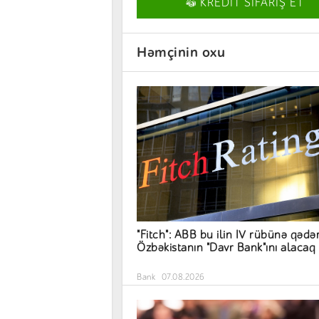
KREDİT SİFARİŞ ET
Həmçinin oxu
"Fitch": ABB bu ilin IV rübünə qədə
Özbəkistanın "Davr Bank"ını alacaq
Bank
07.08.2026